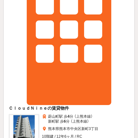
ＣｌｏｕｄＮｉｎｅの賃貸物件
蔚山町駅 歩
4
分 （上熊本線）
新町駅 歩
6
分 （上熊本線）
熊本県熊本市中央区新町3丁目
10階建 / 12年6ヶ月 / RC