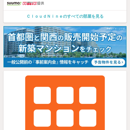
提供
ＣｌｏｕｄＮｉｎｅのすべての部屋を見る