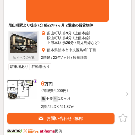
段山町駅より徒歩7分 築22年7ヶ月 2階建の賃貸物件
蔚山町駅 歩
9
分 （上熊本線）
段山町駅 歩
4
分 （上熊本線）
上熊本駅 歩
20
分 （鹿児島線
など
）
熊本県熊本市中央区島崎1丁目
2階建 / 22年7ヶ月 / 軽量鉄骨
すべての写真
駐車場あり
駐輪場あり
6
万円
（管理費4,000円）
不要
1.0ヶ月
敷
礼
2階 / 2LDK / 51.87㎡
お問い合わせ
（無料）
提供