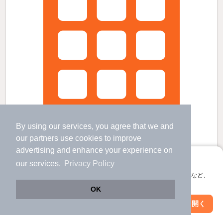
By using our services, you agree that we and
our
partners
use cookies to improve
advertising and enhance your experience on
アプリに切り替えて、サクサクお部屋探し
our services.
Privacy Policy
パーチェ魚住の賃貸物件
会員登録なしですぐ使える。マップ検索やお気に入り保存など、
アプリ限定の便利な機能が使えます！
蔚山町駅 歩
10
分 （上熊本線）
OK
段山町駅 歩
5
分 （上熊本線）
杉塘駅 歩
9
分 （上熊本線）
Web版で続行
アプリを開く
駅・沿線を変更
絞り込み条件を変更
熊本県熊本市中央区島崎１