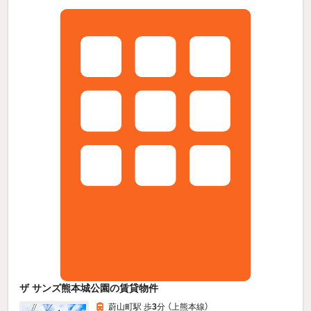
ザ サンズ熊本城公園の賃貸物件
蔚山町駅 歩
3
分 （上熊本線）