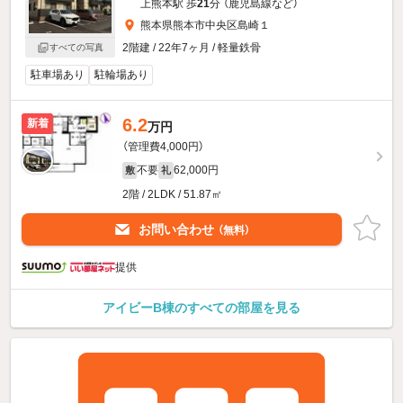
上熊本駅 歩
21
分 （鹿児島線
など
）
熊本県熊本市中央区島崎１
2階建 / 22年7ヶ月 / 軽量鉄骨
すべての写真
駐車場あり
駐輪場あり
6.2
新着
万円
（管理費4,000円）
不要
62,000円
敷
礼
2階 / 2LDK / 51.87㎡
お問い合わせ
（無料）
提供
アイビーB棟のすべての部屋を見る