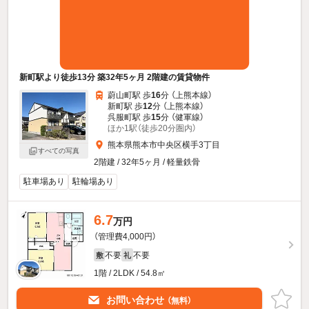
新町駅より徒歩13分 築32年5ヶ月 2階建の賃貸物件
蔚山町駅 歩
16
分 （上熊本線）
新町駅 歩
12
分 （上熊本線）
呉服町駅 歩
15
分 （健軍線）
ほか1駅（徒歩20分圏内）
熊本県熊本市中央区横手3丁目
すべての写真
2階建 / 32年5ヶ月 / 軽量鉄骨
駐車場あり
駐輪場あり
6.7
万円
（管理費4,000円）
不要
不要
敷
礼
1階 / 2LDK / 54.8㎡
お問い合わせ
（無料）