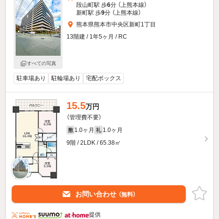
段山町駅 歩
6
分 （上熊本線）
新町駅 歩
9
分 （上熊本線）
熊本県熊本市中央区新町1丁目
13階建 / 1年5ヶ月 / RC
すべての写真
駐車場あり
駐輪場あり
宅配ボックス
15.5
万円
（管理費不要）
1.0ヶ月
1.0ヶ月
敷
礼
9階 / 2LDK / 65.38㎡
お問い合わせ
（無料）
提供