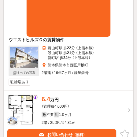
ウエストヒルズＣの賃貸物件
蔚山町駅 歩
22
分 （上熊本線）
段山町駅 歩
21
分 （上熊本線）
新町駅 歩
24
分 （上熊本線）
熊本県熊本市西区戸坂町
2階建 / 16年7ヶ月 / 軽量鉄骨
すべての写真
駐輪場あり
6.4
万円
（管理費4,000円）
不要
1.0ヶ月
敷
礼
2階 / 2LDK / 54.81㎡
お問い合わせ
（無料）