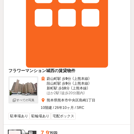
フラワーマンション城西の賃貸物件
蔚山町駅 歩
9
分 （上熊本線）
段山町駅 歩
9
分 （上熊本線）
新町駅 歩
10
分 （上熊本線）
ほか2駅（徒歩20分圏内）
熊本県熊本市中央区島崎1丁目
すべての写真
10階建 / 26年10ヶ月 / SRC
駐車場あり
駐輪場あり
宅配ボックス
7.9
万円