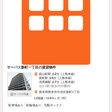
サーパス新町一丁目の賃貸物件
蔚山町駅 歩
2
分 （上熊本線）
新町駅 歩
5
分 （上熊本線）
洗馬橋駅 歩
7
分 （上熊本線）
ほか1駅（徒歩20分圏内）
熊本県熊本市中央区新町1丁目
すべての写真
14階建 / 16年6ヶ月 / RC
駐車場あり
駐輪場あり
宅配ボックス