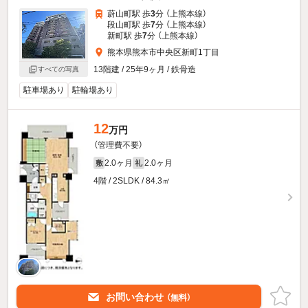
蔚山町駅 歩
3
分 （上熊本線）
段山町駅 歩
7
分 （上熊本線）
新町駅 歩
7
分 （上熊本線）
熊本県熊本市中央区新町1丁目
13階建 / 25年9ヶ月 / 鉄骨造
すべての写真
駐車場あり
駐輪場あり
12
万円
（管理費不要）
2.0ヶ月
2.0ヶ月
敷
礼
4階 / 2SLDK / 84.3㎡
お問い合わせ
（無料）