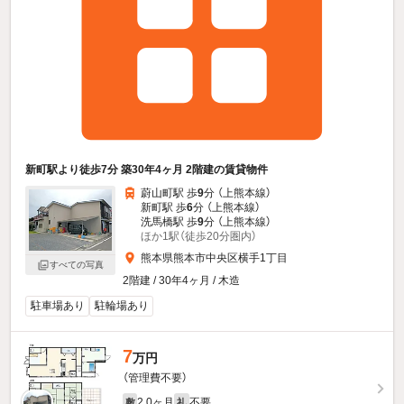
新町駅より徒歩7分 築30年4ヶ月 2階建の賃貸物件
蔚山町駅 歩
9
分 （上熊本線）
新町駅 歩
6
分 （上熊本線）
洗馬橋駅 歩
9
分 （上熊本線）
ほか1駅（徒歩20分圏内）
熊本県熊本市中央区横手1丁目
すべての写真
2階建 / 30年4ヶ月 / 木造
駐車場あり
駐輪場あり
7
万円
（管理費不要）
2.0ヶ月
不要
敷
礼