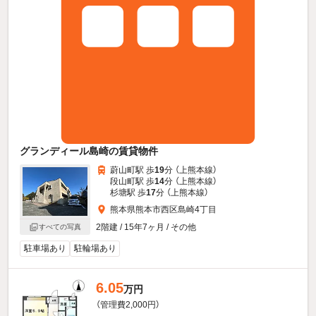
グランディール島崎の賃貸物件
蔚山町駅 歩
19
分 （上熊本線）
段山町駅 歩
14
分 （上熊本線）
杉塘駅 歩
17
分 （上熊本線）
熊本県熊本市西区島崎4丁目
2階建 / 15年7ヶ月 / その他
すべての写真
駐車場あり
駐輪場あり
6.05
万円
（管理費2,000円）