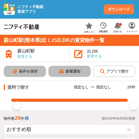
ニフティ不動産
ダウンロード
賃貸アプリ
お知らせ
閲覧履歴
マイページ
お気に入り
蔚山町駅(熊本県)近くの2LDKの賃貸物件一覧
蔚山町駅
2LDK
変更する
変更する
条件を保存
新着通知
アプリで探す
賃料で探す
指定なし
〜
指定なし
29
件
指定した賃料で絞り込む
29
物件数
件
2026年08月09日
更新