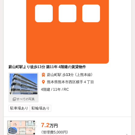
蔚山町駅より徒歩13分 築11年 4階建の賃貸物件
蔚山町駅 歩
13
分 （上熊本線）
熊本県熊本市西区横手４丁目
4階建 / 11年 / RC
すべての写真
駐車場あり
駐輪場あり
7.2
万円
（管理費5,000円）