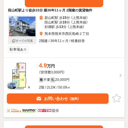
段山町駅より徒歩10分 築36年11ヶ月 2階建の賃貸物件
蔚山町駅 歩
15
分 （上熊本線）
段山町駅 歩
10
分 （上熊本線）
杉塘駅 歩
13
分 （上熊本線）
熊本県熊本市西区島崎２丁目
2階建 / 36年11ヶ月 / 軽量鉄骨
すべての写真
駐車場あり
4.9
万円
（管理費3,000円）
不要
20,000円
敷
礼
2階 / 2LDK / 50.09㎡
お問い合わせ
（無料）
提供