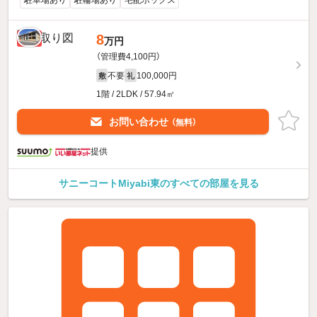
駐車場あり
駐輪場あり
宅配ボックス
8
新着
万円
（管理費4,100円）
不要
100,000円
敷
礼
1階 / 2LDK / 57.94㎡
お問い合わせ
（無料）
提供
サニーコートMiyabi東のすべての部屋を見る