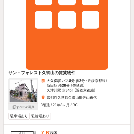
サン・フォレスト久御山の賃貸物件
大久保駅 バス
8
分 歩
2
分 （近鉄京都線）
新田駅 歩
30
分 （奈良線）
久津川駅 歩
34
分 （近鉄京都線）
京都府久世郡久御山町佐山東代
3階建 / 21年8ヶ月 / RC
すべての写真
駐車場あり
駐輪場あり
7.6
万円