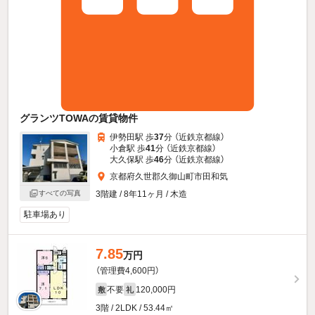
グランツTOWAの賃貸物件
伊勢田駅 歩
37
分 （近鉄京都線）
小倉駅 歩
41
分 （近鉄京都線）
大久保駅 歩
46
分 （近鉄京都線）
京都府久世郡久御山町市田和気
3階建 / 8年11ヶ月 / 木造
すべての写真
駐車場あり
7.85
万円
（管理費4,600円）
不要
120,000円
敷
礼
3階 / 2LDK / 53.44㎡