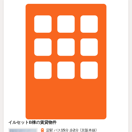
イルセットB棟の賃貸物件
淀駅 バス
15
分 歩
2
分 （京阪本線）