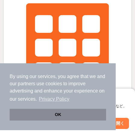
By using our services, you agree that we and
our
partners
use cookies to improve
advertising and enhance your experience on
アプリに切り替えて、サクサクお部屋探し
our services.
Privacy Policy
会員登録なしですぐ使える。マップ検索やお気に入り保存など、
アプリ限定の便利な機能が使えます！
OK
Web版で続行
アプリを開く
小倉駅より徒歩38分 築42年1ヶ月 3階建の賃貸物件
市区町村を変更
絞り込み条件を変更
小倉駅 歩
38
分 （近鉄京都線）