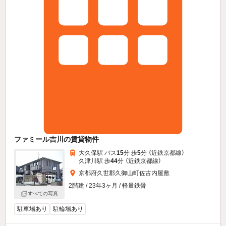
ファミール吉川の賃貸物件
大久保駅 バス
15
分 歩
5
分 （近鉄京都線）
久津川駅 歩
44
分 （近鉄京都線）
京都府久世郡久御山町佐古内屋敷
2階建 / 23年3ヶ月 / 軽量鉄骨
すべての写真
駐車場あり
駐輪場あり