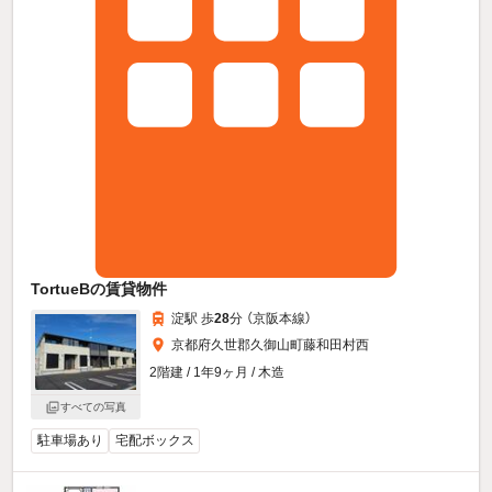
TortueBの賃貸物件
淀駅 歩
28
分 （京阪本線）
京都府久世郡久御山町藤和田村西
2階建 / 1年9ヶ月 / 木造
すべての写真
駐車場あり
宅配ボックス