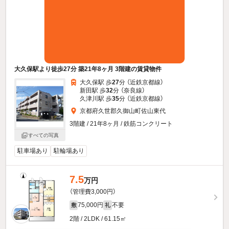
大久保駅より徒歩27分 築21年8ヶ月 3階建の賃貸物件
大久保駅 歩
27
分 （近鉄京都線）
新田駅 歩
32
分 （奈良線）
久津川駅 歩
35
分 （近鉄京都線）
京都府久世郡久御山町佐山東代
3階建 / 21年8ヶ月 / 鉄筋コンクリート
すべての写真
駐車場あり
駐輪場あり
7.5
万円
（管理費3,000円）
75,000円
不要
敷
礼
2階 / 2LDK / 61.15㎡