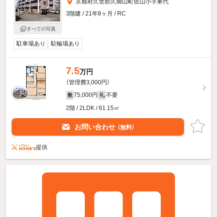
京都府久世郡久御山町佐山小字東代
3階建 / 21年8ヶ月 / RC
すべての写真
駐車場あり
駐輪場あり
7.5
万円
（管理費3,000円）
75,000円
不要
敷
礼
2階 / 2LDK / 61.15㎡
お問い合わせ
（無料）
提供