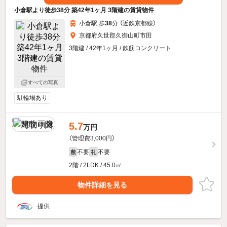
小倉駅より徒歩38分 築42年1ヶ月 3階建の賃貸物件
小倉駅 歩
38
分 （近鉄京都線）
京都府久世郡久御山町市田
3階建 / 42年1ヶ月 / 鉄筋コンクリート
すべての写真
駐輪場あり
5.7
万円
（管理費3,000円）
不要
不要
敷
礼
2階 / 2LDK / 45.0㎡
物件詳細を見る
提供