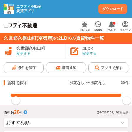
ニフティ不動産
ダウンロード
賃貸アプリ
お知らせ
閲覧履歴
マイページ
お気に入り
久世郡久御山町(京都府)の2LDKの賃貸物件一覧
久世郡久御山町
2LDK
変更する
変更する
条件を保存
新着通知
アプリで探す
賃料で探す
指定なし
〜
指定なし
20
件
指定した賃料で絞り込む
20
物件数
件
2026年08月07日
更新