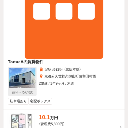
TortueAの賃貸物件
淀駅 歩
28
分 （京阪本線）
京都府久世郡久御山町藤和田村西
2階建 / 1年9ヶ月 / 木造
すべての写真
駐車場あり
宅配ボックス
10.1
万円
（管理費5,800円）