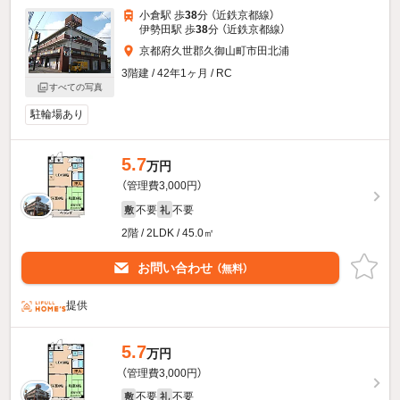
小倉駅 歩
38
分 （近鉄京都線）
伊勢田駅 歩
38
分 （近鉄京都線）
京都府久世郡久御山町市田北浦
3階建 / 42年1ヶ月 / RC
すべての写真
駐輪場あり
5.7
万円
（管理費3,000円）
不要
不要
敷
礼
2階 / 2LDK / 45.0㎡
お問い合わせ
（無料）
提供
5.7
万円
（管理費3,000円）
不要
不要
敷
礼