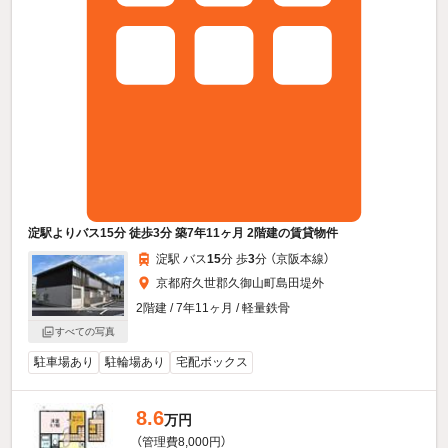
淀駅よりバス15分 徒歩3分 築7年11ヶ月 2階建の賃貸物件
淀駅 バス
15
分 歩
3
分 （京阪本線）
京都府久世郡久御山町島田堤外
2階建 / 7年11ヶ月 / 軽量鉄骨
すべての写真
駐車場あり
駐輪場あり
宅配ボックス
8.6
万円
（管理費8,000円）