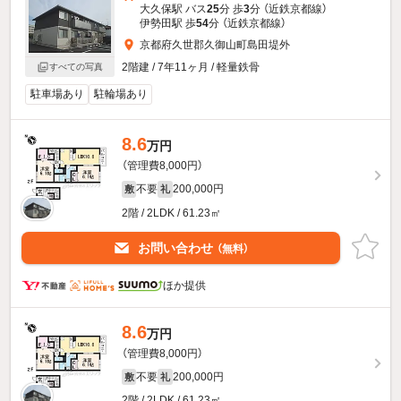
大久保駅 バス
25
分 歩
3
分 （近鉄京都線）
伊勢田駅 歩
54
分 （近鉄京都線）
京都府久世郡久御山町島田堤外
2階建 / 7年11ヶ月 / 軽量鉄骨
すべての写真
駐車場あり
駐輪場あり
8.6
万円
（管理費8,000円）
不要
200,000円
敷
礼
2階 / 2LDK / 61.23㎡
お問い合わせ
（無料）
ほか提供
8.6
万円
（管理費8,000円）
不要
200,000円
敷
礼
2階 / 2LDK / 61.23㎡