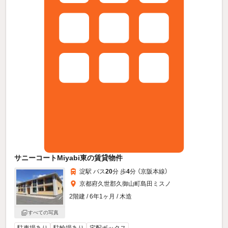
サニーコートMiyabi東の賃貸物件
淀駅 バス
20
分 歩
4
分 （京阪本線）
京都府久世郡久御山町島田ミスノ
2階建 / 6年1ヶ月 / 木造
すべての写真