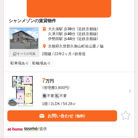
シャンメゾンの賃貸物件
大久保駅 歩
30
分 （近鉄京都線）
久津川駅 歩
40
分 （近鉄京都線）
伊勢田駅 歩
44
分 （近鉄京都線）
京都府久世郡久御山町佐山栗ノ脇
2階建 / 22年2ヶ月 / 鉄骨造
すべての写真
駐車場あり
駐輪場あり
7
万円
（管理費3,900円）
不要
不要
敷
礼
1階 / 2LDK / 54.28㎡
お問い合わせ
（無料）
提供