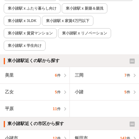
東小諸駅 x ふたり暮らし向け
東小諸駅 x 新築＆築浅
東小諸駅 x 3LDK
東小諸駅 x 家賃4万円以下
東小諸駅 x 賃貸マンション
東小諸駅 x リノベーション
東小諸駅 x 学生向け
東小諸駅近くの駅から探す
美里
三岡
6
件
7
件
乙女
小諸
5
件
5
件
平原
11
件
東小諸駅近くの市区から探す
小諸市
飯田市
12
件
142
件