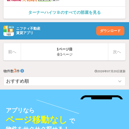
ターナーハイツＢのすべての部屋を見る
ニフティ不動産
ダウンロード
賃貸アプリ
1ページ目
前へ
次へ
全1ページ
3
物件数
件
2026年07月20日
更新
アプリなら
ページ移動なし
で