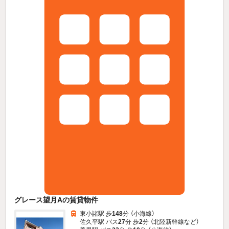
グレース望月Aの賃貸物件
東小諸駅 歩
148
分 （小海線）
佐久平駅 バス
27
分 歩
2
分 （北陸新幹線
など
）