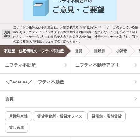
バス・トイレ別
2階以上
ご希望の条件の物件が見つかり次第、メ
駐車場あり
ペット相談
ールでお知らせします
当サイトの物件及び不動産会社、外壁塗装業者の情報は検索パートナーが提供している情
報であり、ニフティライフスタイル株式会社は内容の責任を負わないことを予めご了承く
免責
洗濯機置場あり
独立洗面台
事項
ださい。本サービス内でお客様が入力される個人情報は、検索パートナーが取得し、同社
新着メール通知を受け取る
の定める個人情報規約に従って取り扱われます。
エアコンあり
都市ガス
不動産・住宅情報のニフティ不動産
賃貸
長野県
小諸市
ニフティ不動産
ニフティ不動産アプリ
温水洗浄便座
オートロック
コンロ2口以上
追焚き機能
＼Because／ ニフティ不動産
TV付インターホン
角部屋
賃貸
新着のみ
インターネット無料
月極駐車場
賃貸事務所・賃貸オフィス
貸店舗・店舗賃貸
貸し倉庫
該当件数:
物件一覧に反映
3
件