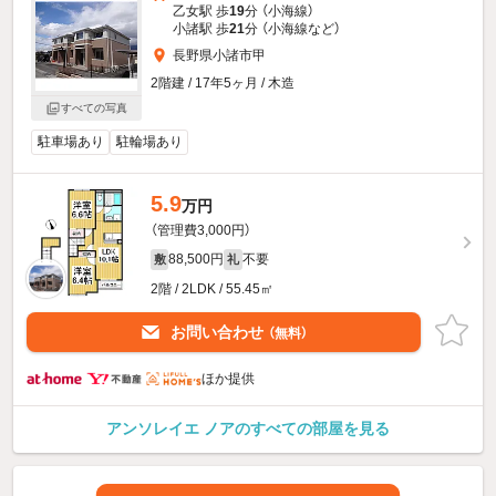
乙女駅 歩
19
分 （小海線）
小諸駅 歩
21
分 （小海線
など
）
長野県小諸市甲
2階建 / 17年5ヶ月 / 木造
すべての写真
駐車場あり
駐輪場あり
5.9
万円
（管理費3,000円）
88,500円
不要
敷
礼
2階 / 2LDK / 55.45㎡
お問い合わせ
（無料）
ほか提供
アンソレイエ ノアのすべての部屋を見る