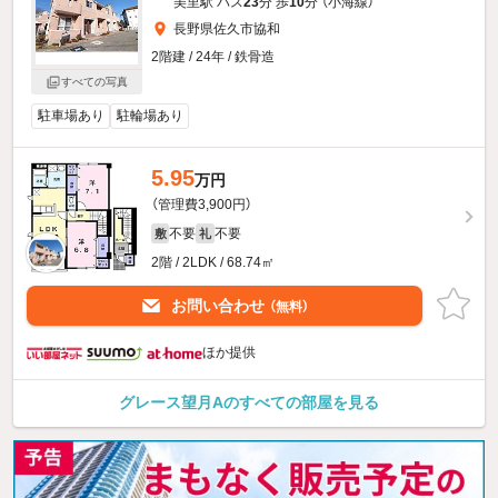
美里駅 バス
23
分 歩
10
分 （小海線）
長野県佐久市協和
2階建 / 24年 / 鉄骨造
すべての写真
駐車場あり
駐輪場あり
5.95
万円
（管理費3,900円）
不要
不要
敷
礼
2階 / 2LDK / 68.74㎡
お問い合わせ
（無料）
ほか提供
グレース望月Aのすべての部屋を見る