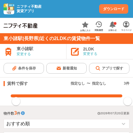
ニフティ不動産
ダウンロード
賃貸アプリ
お知らせ
閲覧履歴
マイページ
お気に入り
東小諸駅(長野県)近くの2LDKの賃貸物件一覧
東小諸駅
2LDK
変更する
変更する
条件を保存
新着通知
アプリで探す
賃料で探す
指定なし
〜
指定なし
3
件
指定した賃料で絞り込む
3
物件数
件
2026年07月20日
更新