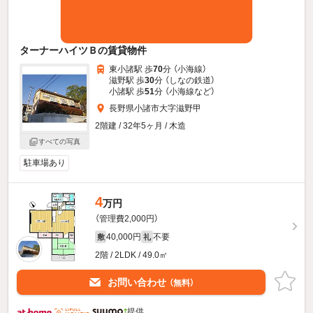
ターナーハイツＢの賃貸物件
東小諸駅 歩
70
分 （小海線）
滋野駅 歩
30
分 （しなの鉄道）
小諸駅 歩
51
分 （小海線
など
）
長野県小諸市大字滋野甲
2階建 / 32年5ヶ月 / 木造
すべての写真
駐車場あり
4
万円
（管理費2,000円）
40,000円
不要
敷
礼
2階 / 2LDK / 49.0㎡
お問い合わせ
（無料）
提供