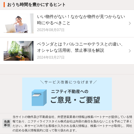
おうち時間を豊かにするヒント
いい物件がない！なかなか物件が見つからない
時にやるべきこと
2025年08月07日
ベランダとは？バルコニーやテラスとの違い、
オシャレな活用術、禁止事項を解説
2024年03月27日
他の人はこんな条件で絞り込んでいます！
人気のこだわり条件
バス・トイレ別
2階以上
駐車場あり
ペット相談
当サイトの物件及び不動産会社、外壁塗装業者の情報は検索パートナーが提供している情
報であり、ニフティライフスタイル株式会社は内容の責任を負わないことを予めご了承く
免責
洗濯機置場あり
独立洗面台
事項
ださい。本サービス内でお客様が入力される個人情報は、検索パートナーが取得し、同社
の定める個人情報規約に従って取り扱われます。