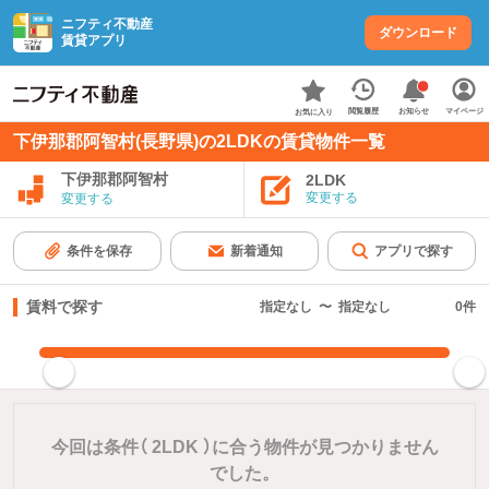
ニフティ不動産
ダウンロード
賃貸アプリ
お知らせ
閲覧履歴
マイページ
お気に入り
下伊那郡阿智村(長野県)の2LDKの賃貸物件一覧
下伊那郡阿智村
2LDK
変更する
変更する
条件を保存
新着通知
アプリで探す
賃料で探す
指定なし
〜
指定なし
0
件
指定した賃料で絞り込む
今回は条件（
2LDK
）に合う物件が見つかりません
でした。