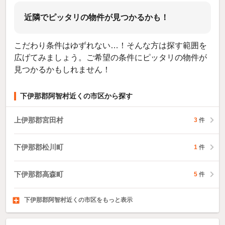
近隣でピッタリの物件が見つかるかも！
こだわり条件はゆずれない…！そんな方は探す範囲を
広げてみましょう。ご希望の条件にピッタリの物件が
見つかるかもしれません！
下伊那郡阿智村近くの市区から探す
上伊那郡宮田村
3
件
下伊那郡松川町
1
件
下伊那郡高森町
5
件
下伊那郡阿智村近くの市区をもっと表示
東筑摩郡山形村
北安曇郡松川村
北安曇郡白馬村
14
3
1
件
件
件