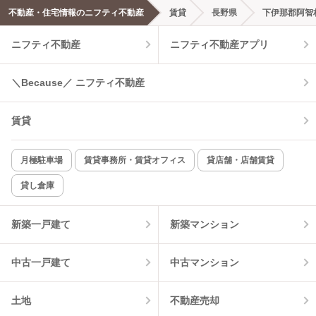
エアコンあり
都市ガス
不動産・住宅情報のニフティ不動産
賃貸
長野県
下伊那郡阿智
ニフティ不動産
ニフティ不動産アプリ
温水洗浄便座
オートロック
コンロ2口以上
追焚き機能
＼Because／ ニフティ不動産
TV付インターホン
角部屋
賃貸
新着のみ
インターネット無料
月極駐車場
賃貸事務所・賃貸オフィス
貸店舗・店舗賃貸
貸し倉庫
該当件数:
物件一覧に反映
0
件
新築一戸建て
新築マンション
中古一戸建て
中古マンション
土地
不動産売却