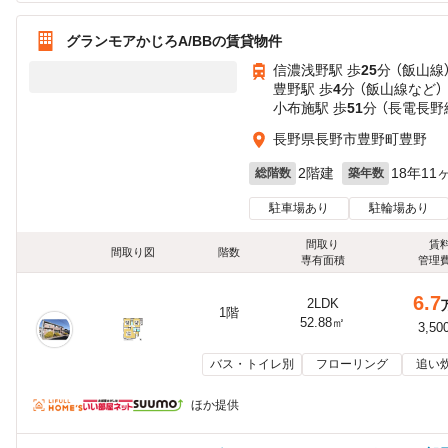
グランモアかじろA/BBの賃貸物件
信濃浅野駅 歩
25
分 （飯山線
豊野駅 歩
4
分 （飯山線
など
）
小布施駅 歩
51
分 （長電長野
長野県長野市豊野町豊野
2階建
18年11
総階数
築年数
駐車場あり
駐輪場あり
間取り
賃
間取り図
階数
専有面積
管理
6.7
2LDK
1階
52.88㎡
3,50
バス・トイレ別
フローリング
追い
ほか提供