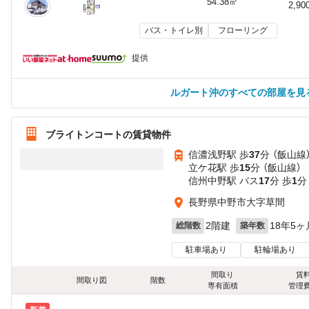
54.38㎡
2,90
バス・トイレ別
フローリング
提供
ルガート沖のすべての部屋を見
ブライトンコートの賃貸物件
信濃浅野駅 歩
37
分 （飯山線
立ケ花駅 歩
15
分 （飯山線）
信州中野駅 バス
17
分 歩
1
分
長野県中野市大字草間
2階建
18年5ヶ
総階数
築年数
駐車場あり
駐輪場あり
間取り
賃
間取り図
階数
専有面積
管理