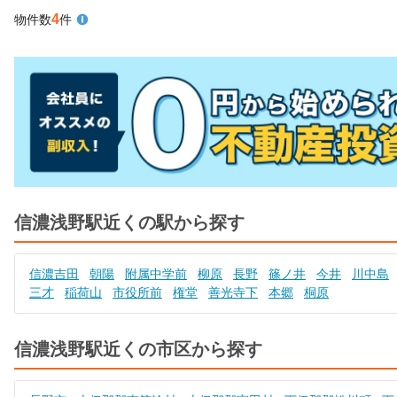
4
物件数
件
信濃浅野駅近くの駅から探す
信濃吉田
朝陽
附属中学前
柳原
長野
篠ノ井
今井
川中島
三才
稲荷山
市役所前
権堂
善光寺下
本郷
桐原
信濃浅野駅近くの市区から探す