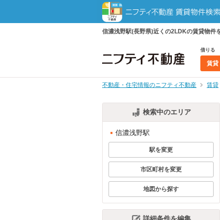
信濃浅野駅(長野県)近くの2LDKの賃貸
借りる
賃貸
不動産・住宅情報のニフティ不動産
賃貸
検索中のエリア
信濃浅野駅
駅を変更
市区町村を変更
地図から探す
詳細条件を編集