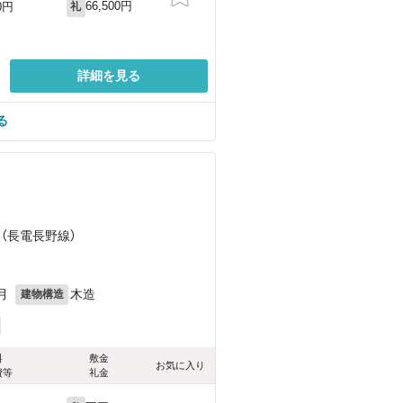
66,500円
0円
礼
詳細を見る
る
）
 （長電長野線）
月
木造
建物構造
料
敷金
お気に入り
費等
礼金