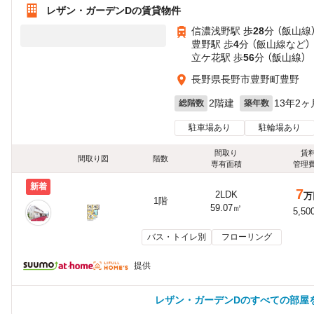
レザン・ガーデンDの賃貸物件
信濃浅野駅 歩
28
分 （飯山線
豊野駅 歩
4
分 （飯山線
など
）
立ケ花駅 歩
56
分 （飯山線）
長野県長野市豊野町豊野
2階建
13年2ヶ
総階数
築年数
駐車場あり
駐輪場あり
間取り
賃
間取り図
階数
専有面積
管理
新着
7
2LDK
万
1階
59.07㎡
5,50
バス・トイレ別
フローリング
提供
レザン・ガーデンDのすべての部屋