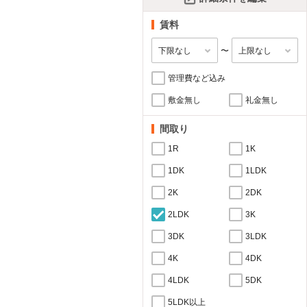
賃料
〜
管理費など込み
敷金無し
礼金無し
間取り
1R
1K
1DK
1LDK
2K
2DK
2LDK
3K
3DK
3LDK
4K
4DK
4LDK
5DK
5LDK以上