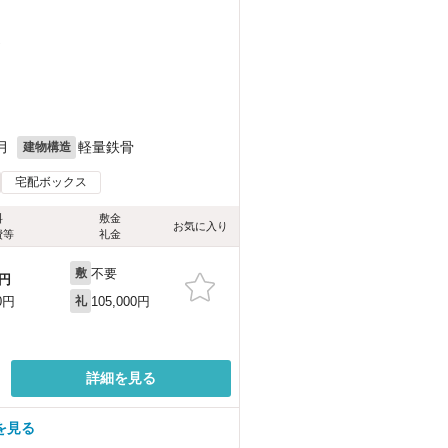
）
月
軽量鉄骨
建物構造
宅配ボックス
料
敷金
お気に入り
費等
礼金
不要
敷
円
105,000円
0円
礼
詳細を見る
を見る