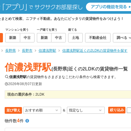
物件をまとめて検索、ニフティ不動産。あなたにピッタリの賃貸物件をみつけよう！
マンションを買う
一戸建てを買う
建てる
新築
中古
新築
中古
土地
不動産会社
調べる
長野県
長野市
信濃浅野駅
信濃浅野駅近くの2LDKの賃貸物件を探す
信濃浅野駅
(長野県)近くの2LDKの賃貸物件一覧
信濃浅野駅
の賃貸物件をさまざまなこだわり条件から検索できます。
2026年08月07日
更新
現在の選択条件：
2LDK
絞り込み
並び替え
＆
4
物件数
件