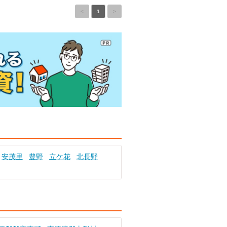
<
1
>
安茂里
豊野
立ケ花
北長野