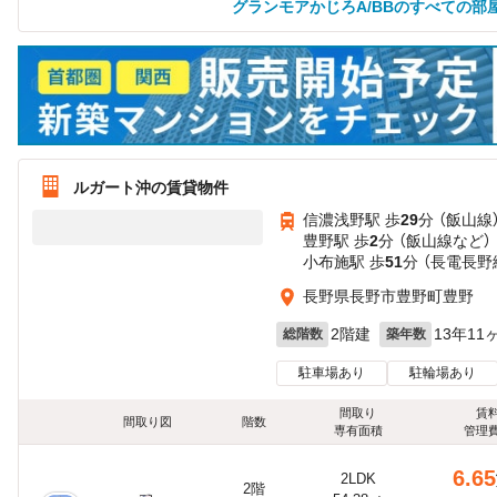
グランモアかじろA/BBのすべての部
ルガート沖の賃貸物件
信濃浅野駅 歩
29
分 （飯山線
豊野駅 歩
2
分 （飯山線
など
）
小布施駅 歩
51
分 （長電長野
長野県長野市豊野町豊野
2階建
13年11
総階数
築年数
駐車場あり
駐輪場あり
間取り
賃
間取り図
階数
専有面積
管理
6.65
2LDK
2階