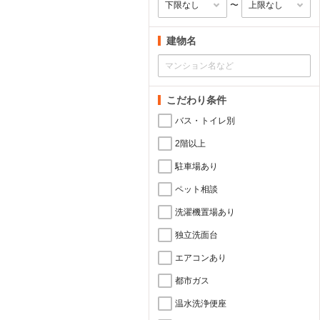
〜
建物名
こだわり条件
バス・トイレ別
2階以上
駐車場あり
ペット相談
洗濯機置場あり
独立洗面台
エアコンあり
都市ガス
温水洗浄便座