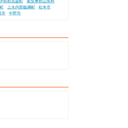
伊那郡高森町
東筑摩郡山形村
町
上水内郡飯綱町
松本市
根市
中野市