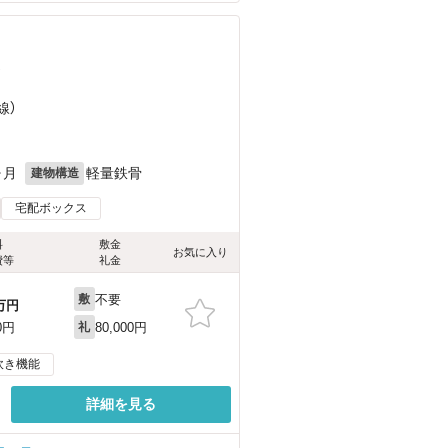
）
線）
ヶ月
軽量鉄骨
建物構造
宅配ボックス
料
敷金
お気に入り
費等
礼金
不要
敷
万円
80,000円
0円
礼
炊き機能
詳細を見る