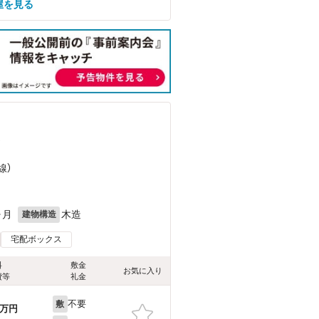
屋を見る
）
線）
ヶ月
木造
建物構造
宅配ボックス
料
敷金
お気に入り
費等
礼金
不要
敷
万円