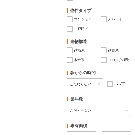
物件タイプ
マンション
アパート
一戸建て
建物構造
鉄筋系
鉄骨系
木造系
ブロック構造
駅からの時間
バス可
築年数
専有面積