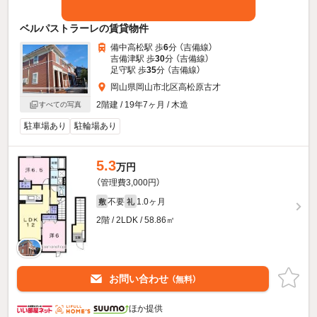
ベルパストラーレの賃貸物件
備中高松駅 歩
6
分 （吉備線）
吉備津駅 歩
30
分 （吉備線）
足守駅 歩
35
分 （吉備線）
岡山県岡山市北区高松原古才
2階建 / 19年7ヶ月 / 木造
すべての写真
駐車場あり
駐輪場あり
5.3
万円
（管理費3,000円）
不要
1.0ヶ月
敷
礼
2階 / 2LDK / 58.86㎡
お問い合わせ
（無料）
ほか提供