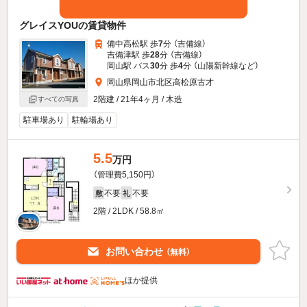
グレイスYOUの賃貸物件
備中高松駅 歩
7
分 （吉備線）
吉備津駅 歩
28
分 （吉備線）
岡山駅 バス
30
分 歩
4
分 （山陽新幹線
など
）
岡山県岡山市北区高松原古才
2階建 / 21年4ヶ月 / 木造
すべての写真
駐車場あり
駐輪場あり
5.5
万円
（管理費5,150円）
不要
不要
敷
礼
2階 / 2LDK / 58.8㎡
お問い合わせ
（無料）
ほか提供