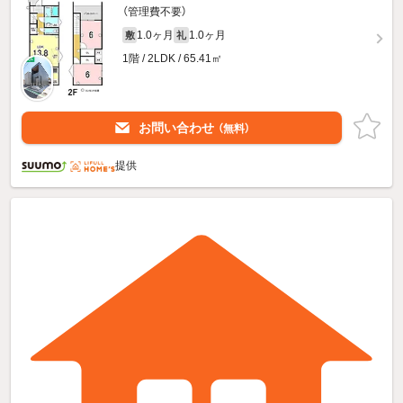
（管理費不要）
1.0ヶ月
1.0ヶ月
敷
礼
1階 / 2LDK / 65.41㎡
お問い合わせ
（無料）
提供