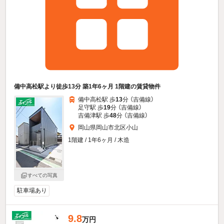
備中高松駅より徒歩13分 築1年6ヶ月 1階建の賃貸物件
備中高松駅 歩
13
分 （吉備線）
足守駅 歩
19
分 （吉備線）
吉備津駅 歩
48
分 （吉備線）
岡山県岡山市北区小山
1階建 / 1年6ヶ月 / 木造
すべての写真
駐車場あり
9.8
万円