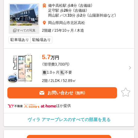
備中高松駅 歩
8
分 （吉備線）
足守駅 歩
26
分 （吉備線）
岡山駅 バス
33
分 歩
2
分 （山陽新幹線
など
）
岡山県岡山市北区高松
2階建 / 15年10ヶ月 / 木造
すべての写真
駐車場あり
駐輪場あり
5.7
万円
（管理費3,700円）
1.0ヶ月
不要
敷
礼
2階 / 2LDK / 52.89㎡
お問い合わせ
（無料）
ほか提供
ヴィラ アマーブレスのすべての部屋を見る