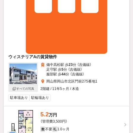
ウィステリアAの賃貸物件
備中高松駅 歩
23
分 （吉備線）
足守駅 歩
5
分 （吉備線）
服部駅 歩
44
分 （吉備線）
岡山県岡山市北区門前275番地1
2階建 / 11年5ヶ月 / 木造
すべての写真
駐車場あり
駐輪場あり
5.2
万円
（管理費3,500円）
不要
1.0ヶ月
敷
礼