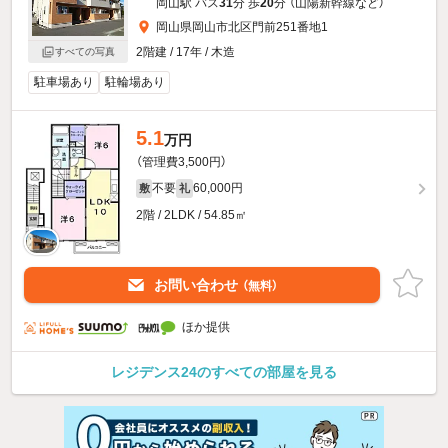
岡山駅 バス
31
分 歩
20
分 （山陽新幹線
など
）
岡山県岡山市北区門前251番地1
2階建 / 17年 / 木造
すべての写真
駐車場あり
駐輪場あり
5.1
万円
（管理費3,500円）
不要
60,000円
敷
礼
2階 / 2LDK / 54.85㎡
お問い合わせ
（無料）
ほか提供
レジデンス24のすべての部屋を見る