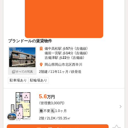
プランドールの賃貸物件
備中高松駅 歩
57
分 （吉備線）
備前一宮駅 歩
14
分 （吉備線）
吉備津駅 歩
22
分 （吉備線）
岡山県岡山市北区西辛川
2階建 / 11年11ヶ月 / 鉄骨造
すべての写真
駐車場あり
駐輪場あり
5.6
万円
（管理費3,000円）
不要
1.0ヶ月
敷
礼
2階 / 2LDK / 55.35㎡