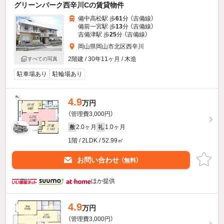
グリーンパーク西辛川Cの賃貸物件
備中高松駅 歩
61
分 （吉備線）
備前一宮駅 歩
13
分 （吉備線）
吉備津駅 歩
25
分 （吉備線）
岡山県岡山市北区西辛川
2階建 / 30年11ヶ月 / 木造
すべての写真
駐車場あり
駐輪場あり
4.9
万円
（管理費3,000円）
2.0ヶ月
1.0ヶ月
敷
礼
1階 / 2LDK / 52.99㎡
お問い合わせ
（無料）
ほか提供
4.9
万円
（管理費3,000円）