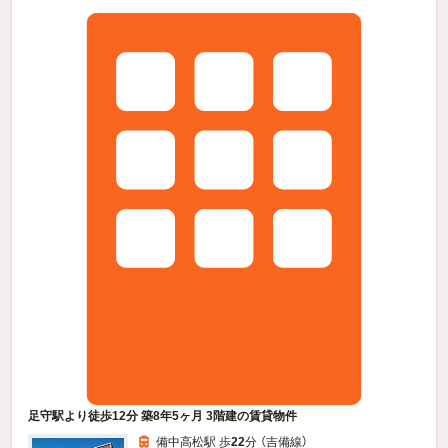
足守駅より徒歩12分 築8年5ヶ月 3階建の賃貸物件
備中高松駅 歩
22
分 （吉備線）