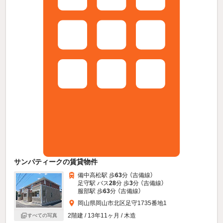
サンパティークの賃貸物件
備中高松駅 歩
63
分 （吉備線）
足守駅 バス
28
分 歩
3
分 （吉備線）
服部駅 歩
63
分 （吉備線）
岡山県岡山市北区足守1735番地1
2階建 / 13年11ヶ月 / 木造
すべての写真