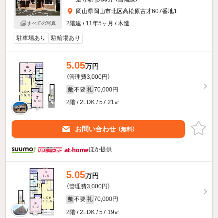
岡山県岡山市北区高松原古才607番地1
2階建 / 11年5ヶ月 / 木造
すべての写真
駐車場あり
駐輪場あり
5.05
万円
（管理費3,000円）
不要
70,000円
敷
礼
2階 / 2LDK / 57.21㎡
お問い合わせ
（無料）
ほか提供
5.05
万円
（管理費3,000円）
不要
70,000円
敷
礼
2階 / 2LDK / 57.19㎡