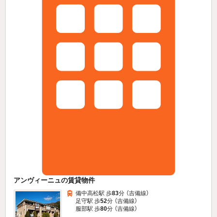
アンヴィーニュの賃貸物件
備中高松駅 歩
83
分 （吉備線）
足守駅 歩
52
分 （吉備線）
服部駅 歩
80
分 （吉備線）