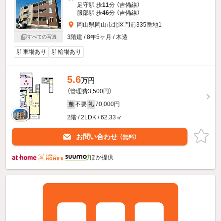
足守駅 歩
11
分 （吉備線）
服部駅 歩
46
分 （吉備線）
岡山県岡山市北区門前335番地1
3階建 / 8年5ヶ月 / 木造
すべての写真
駐車場あり
駐輪場あり
5.6
万円
（管理費3,500円）
不要
70,000円
敷
礼
2階 / 2LDK / 62.33㎡
お問い合わせ
（無料）
ほか提供