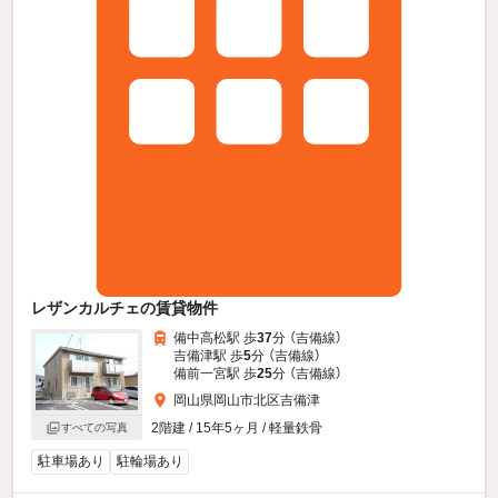
レザンカルチェの賃貸物件
備中高松駅 歩
37
分 （吉備線）
吉備津駅 歩
5
分 （吉備線）
備前一宮駅 歩
25
分 （吉備線）
岡山県岡山市北区吉備津
2階建 / 15年5ヶ月 / 軽量鉄骨
すべての写真
駐車場あり
駐輪場あり