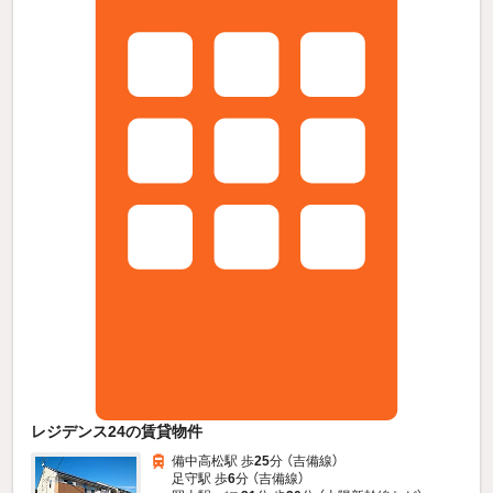
レジデンス24の賃貸物件
備中高松駅 歩
25
分 （吉備線）
足守駅 歩
6
分 （吉備線）