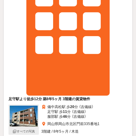
足守駅より徒歩12分 築8年5ヶ月 3階建の賃貸物件
備中高松駅 歩
20
分 （吉備線）
足守駅 歩
11
分 （吉備線）
服部駅 歩
46
分 （吉備線）
岡山県岡山市北区門前335番地1
3階建 / 8年5ヶ月 / 木造
すべての写真