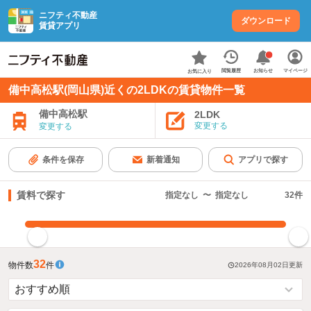
ニフティ不動産
ダウンロード
賃貸アプリ
お知らせ
閲覧履歴
マイページ
お気に入り
備中高松駅(岡山県)近くの2LDKの賃貸物件一覧
備中高松駅
2LDK
変更する
変更する
条件を保存
新着通知
アプリで探す
賃料で探す
指定なし
〜
指定なし
32
件
指定した賃料で絞り込む
32
物件数
件
2026年08月02日
更新