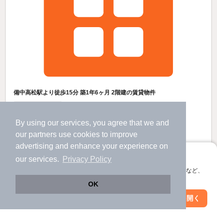
備中高松駅より徒歩15分 築1年6ヶ月 2階建の賃貸物件
備中高松駅 歩
15
分 （吉備線）
足守駅 歩
18
分 （吉備線）
By using our services, you agree that we and
岡山県岡山市北区小山
our
partners
use cookies to improve
2階建 / 1年6ヶ月 / 木造
すべての写真
advertising and enhance your experience on
駐車場あり
アプリに切り替えて、サクサクお部屋探し
our services.
Privacy Policy
会員登録なしですぐ使える。マップ検索やお気に入り保存など、
アプリ限定の便利な機能が使えます！
9.8
万円
OK
（管理費不要）
Web版で続行
アプリを開く
駅・沿線を変更
絞り込み条件を変更
1.0ヶ月
1.0ヶ月
敷
礼