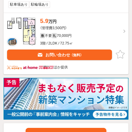
駐車場あり
駐輪場あり
5.9
万円
（管理費3,500円）
不要
70,000円
敷
礼
3階 / 2LDK / 72.75㎡
お問い合わせ
（無料）
ほか提供