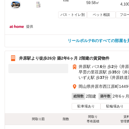
59.58㎡
4,10
バス・トイレ別
ペット相談
フロ
提供
リールポルテBのすべての部屋を
井原駅より徒歩26分 築2年6ヶ月 2階建の賃貸物件
井原駅 バス
6
分 歩
2
分 （井
早雲の里荏原駅 歩
35
分 （
いずえ駅 歩
37
分 （井原鉄道
岡山県井原市西江原町1449
2階建
2年6ヶ
総階数
築年数
駐車場あり
駐輪場あり
間取り
賃
間取り図
階数
専有面積
管理