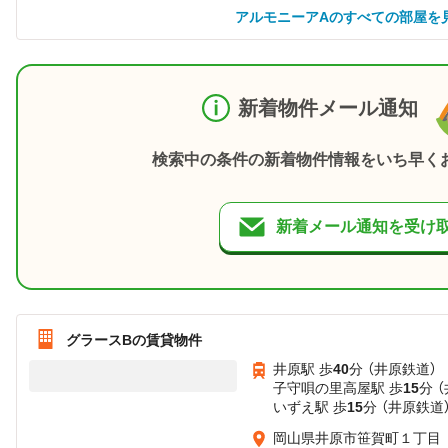
アルモニーアAのすべての部屋を
新着物件メール通知
検索中の条件の新着物件情報をいち早く
新着メール通知を受け
グラースBの賃貸物件
井原駅 歩
40
分 （井原鉄道）
子守唄の里高屋駅 歩
15
分 
いずえ駅 歩
15
分 （井原鉄道
岡山県井原市笹賀町１丁目