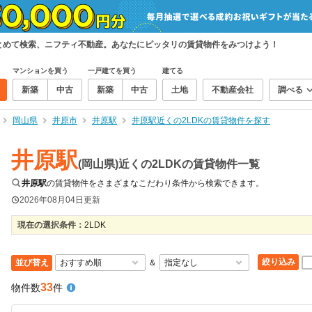
まとめて検索、ニフティ不動産。あなたにピッタリの賃貸物件をみつけよう！
マンションを買う
一戸建てを買う
建てる
新築
中古
新築
中古
土地
不動産会社
調べる
岡山県
井原市
井原駅
井原駅近くの2LDKの賃貸物件を探す
井原駅
(岡山県)近くの2LDKの賃貸物件一覧
井原駅
の賃貸物件をさまざまなこだわり条件から検索できます。
2026年08月04日
更新
現在の選択条件：
2LDK
絞り込み
並び替え
＆
33
物件数
件