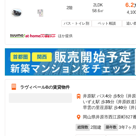
6.2
2LDK
2階
58.6㎡
4,10
バス・トイレ別
ペット相談
追い
ほか提供
ラヴィベールBの賃貸物件
井原駅 バス
4
分 歩
5
分 （井
いずえ駅 歩
35
分 （井原鉄道
早雲の里荏原駅 歩
40
分 （
岡山県井原市西江原町827番
2階建
3年7ヶ
総階数
築年数