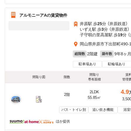
アルモニーアAの賃貸物件
井原駅 歩
25
分 （井原鉄道）
いずえ駅 歩
3
分 （井原鉄道）
子守唄の里高屋駅 歩
19
分 
岡山県井原市下出部町490-
2階建
9年8ヶ
総階数
築年数
駐車場あり
駐輪場あり
間取り
賃
間取り図
階数
専有面積
管理
4.9
2LDK
2階
55.85㎡
3,50
バス・トイレ別
追い炊き機能
浴室
ほか提供