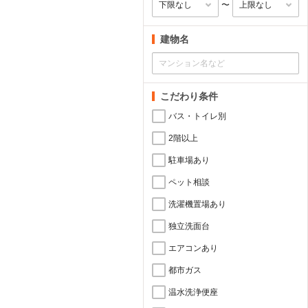
〜
建物名
こだわり条件
バス・トイレ別
2階以上
駐車場あり
ペット相談
洗濯機置場あり
独立洗面台
エアコンあり
都市ガス
温水洗浄便座