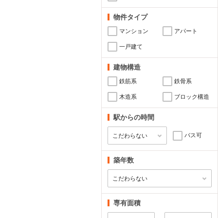
物件タイプ
マンション
アパート
一戸建て
建物構造
鉄筋系
鉄骨系
木造系
ブロック構造
駅からの時間
バス可
築年数
専有面積