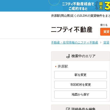
井原駅(岡山県)近くの2LDKの賃貸物件を
借りる
賃貸
不動産・住宅情報のニフティ不動産
賃貸
検索中のエリア
井原駅
駅を変更
市区町村を変更
地図から探す
詳細条件を編集