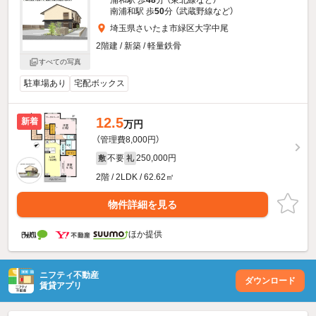
浦和駅 歩
48
分 （東北線
など
）
南浦和駅 歩
50
分 （武蔵野線
など
）
埼玉県さいたま市緑区大字中尾
2階建 / 新築 / 軽量鉄骨
すべての写真
駐車場あり
宅配ボックス
12.5
新着
万円
（管理費8,000円）
不要
250,000円
敷
礼
2階 / 2LDK / 62.62㎡
物件詳細を見る
ほか提供
ニフティ不動産
ダウンロード
賃貸アプリ