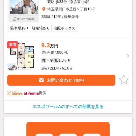
蕨駅 歩
23
分 （京浜東北線）
埼玉県川口市芝西２丁目18-7
2階建 / 19年 / 軽量鉄骨
すべての写真
駐車場あり
駐輪場あり
宅配ボックス
9.3
新着
万円
（管理費7,000円）
不要
1.0ヶ月
敷
礼
2階 / 2LDK / 61.6㎡
お問い合わせ
（無料）
提供
エスポワールAのすべての部屋を見る