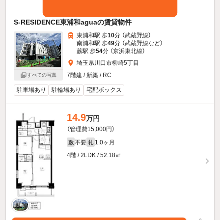
S-RESIDENCE東浦和aguaの賃貸物件
東浦和駅 歩
10
分 （武蔵野線）
南浦和駅 歩
49
分 （武蔵野線
など
）
蕨駅 歩
54
分 （京浜東北線）
埼玉県川口市柳崎5丁目
7階建 / 新築 / RC
すべての写真
駐車場あり
駐輪場あり
宅配ボックス
14.9
万円
（管理費15,000円）
不要
1.0ヶ月
敷
礼
4階 / 2LDK / 52.18㎡