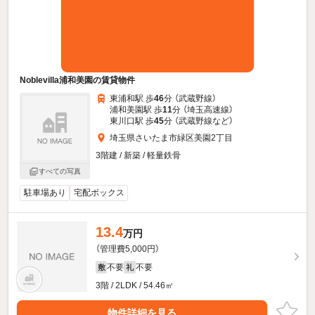
Noblevilla浦和美園の賃貸物件
東浦和駅 歩
46
分 （武蔵野線）
浦和美園駅 歩
11
分 （埼玉高速線）
東川口駅 歩
45
分 （武蔵野線
など
）
埼玉県さいたま市緑区美園2丁目
3階建 / 新築 / 軽量鉄骨
すべての写真
駐車場あり
宅配ボックス
13.4
万円
（管理費5,000円）
不要
不要
敷
礼
3階 / 2LDK / 54.46㎡
物件詳細を見る