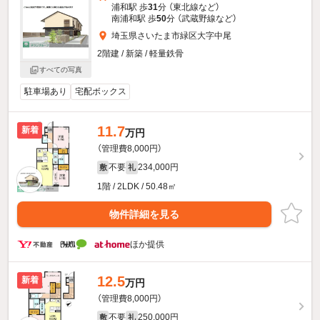
浦和駅 歩
31
分 （東北線
など
）
南浦和駅 歩
50
分 （武蔵野線
など
）
埼玉県さいたま市緑区大字中尾
2階建 / 新築 / 軽量鉄骨
すべての写真
駐車場あり
宅配ボックス
11.7
新着
万円
（管理費8,000円）
不要
234,000円
敷
礼
1階 / 2LDK / 50.48㎡
物件詳細を見る
ほか提供
12.5
新着
万円
（管理費8,000円）
不要
250,000円
敷
礼