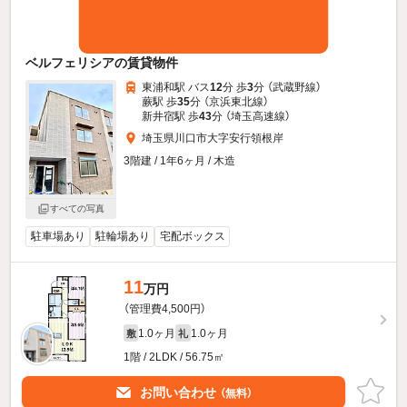
ベルフェリシアの賃貸物件
東浦和駅 バス
12
分 歩
3
分 （武蔵野線）
蕨駅 歩
35
分 （京浜東北線）
新井宿駅 歩
43
分 （埼玉高速線）
埼玉県川口市大字安行領根岸
3階建 / 1年6ヶ月 / 木造
すべての写真
駐車場あり
駐輪場あり
宅配ボックス
11
万円
（管理費4,500円）
1.0ヶ月
1.0ヶ月
敷
礼
1階 / 2LDK / 56.75㎡
お問い合わせ
（無料）