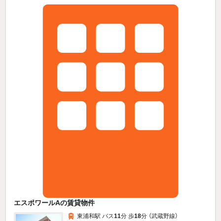
エスポワールAの賃貸物件
東浦和駅 バス
11
分 歩
18
分 （武蔵野線）