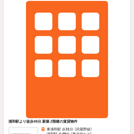
浦和駅より徒歩48分 新築 2階建の賃貸物件
東浦和駅 歩
31
分 （武蔵野線）