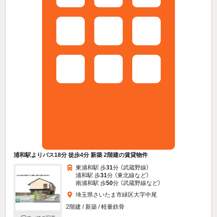
浦和駅よりバス18分 徒歩4分 新築 2階建の賃貸物件
東浦和駅 歩
31
分 （武蔵野線）
浦和駅 歩
31
分 （東北線
など
）
南浦和駅 歩
50
分 （武蔵野線
など
）
埼玉県さいたま市緑区大字中尾
2階建 / 新築 / 軽量鉄骨