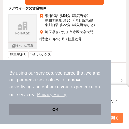
ソアヴィータの賃貸物件
東浦和駅 歩
54
分 （武蔵野線）
浦和美園駅 歩
8
分 （埼玉高速線）
東川口駅 歩
22
分 （武蔵野線
など
）
埼玉県さいたま市緑区大字大門
3階建 / 1年9ヶ月 / 軽量鉄骨
すべての写真
駐車場あり
宅配ボックス
14
万円
By using our services, you agree that we and
（管理費6,500円）
our
partners
use cookies to improve
不要
140,000円
敷
礼
advertising and enhance your experience on
2階 / 2LDK / 60.22㎡
アプリに切り替えて、サクサクお部屋探し
our services.
Privacy Policy
会員登録なしですぐ使える。マップ検索やお気に入り保存など、
物件詳細を見る
アプリ限定の便利な機能が使えます！
OK
ほか提供
Web版で続行
アプリを開く
駅・沿線を変更
絞り込み条件を変更