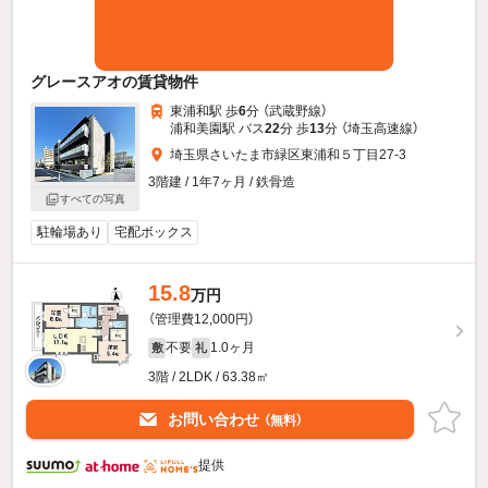
グレースアオの賃貸物件
東浦和駅 歩
6
分 （武蔵野線）
浦和美園駅 バス
22
分 歩
13
分 （埼玉高速線）
埼玉県さいたま市緑区東浦和５丁目27-3
3階建 / 1年7ヶ月 / 鉄骨造
すべての写真
駐輪場あり
宅配ボックス
15.8
万円
（管理費12,000円）
不要
1.0ヶ月
敷
礼
3階 / 2LDK / 63.38㎡
お問い合わせ
（無料）
提供