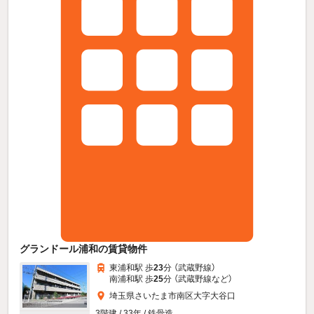
グランドール浦和の賃貸物件
東浦和駅 歩
23
分 （武蔵野線）
南浦和駅 歩
25
分 （武蔵野線
など
）
埼玉県さいたま市南区大字大谷口
3階建 / 33年 / 鉄骨造