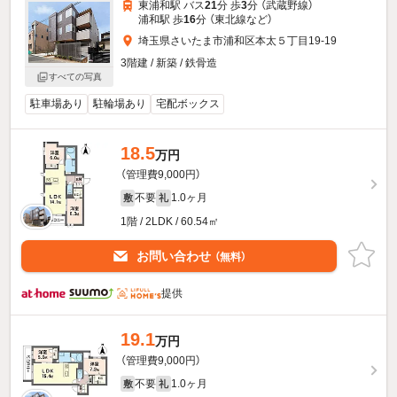
東浦和駅 バス
21
分 歩
3
分 （武蔵野線）
浦和駅 歩
16
分 （東北線
など
）
埼玉県さいたま市浦和区本太５丁目19-19
3階建 / 新築 / 鉄骨造
すべての写真
駐車場あり
駐輪場あり
宅配ボックス
18.5
万円
（管理費9,000円）
不要
1.0ヶ月
敷
礼
1階 / 2LDK / 60.54㎡
お問い合わせ
（無料）
提供
19.1
万円
（管理費9,000円）
不要
1.0ヶ月
敷
礼