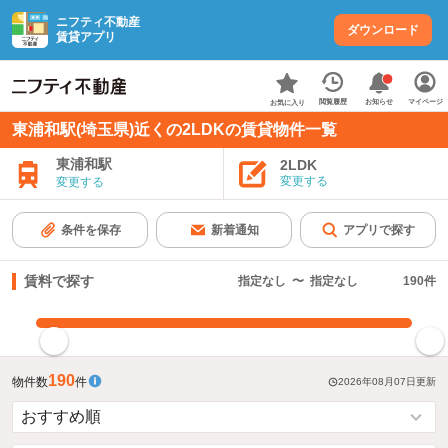
ニフティ不動産
ダウンロード
賃貸アプリ
お知らせ
閲覧履歴
マイページ
お気に入り
東浦和駅(埼玉県)近くの2LDKの賃貸物件一覧
東浦和駅
2LDK
変更する
変更する
条件を保存
新着通知
アプリで探す
賃料で探す
指定なし
〜
指定なし
190
件
指定した賃料で絞り込む
190
物件数
件
2026年08月07日
更新