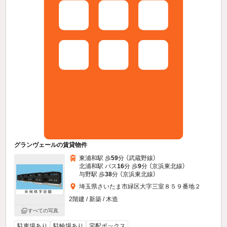
グランヴェールの賃貸物件
東浦和駅 歩
59
分 （武蔵野線）
北浦和駅 バス
16
分 歩
9
分 （京浜東北線）
与野駅 歩
38
分 （京浜東北線）
埼玉県さいたま市緑区大字三室８５９番地２
2階建 / 新築 / 木造
すべての写真
駐車場あり
駐輪場あり
宅配ボックス