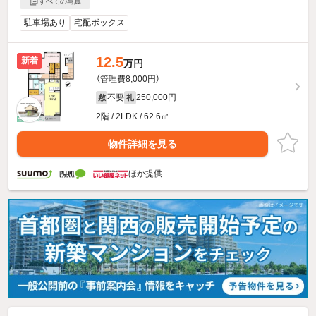
すべての写真
駐車場あり
宅配ボックス
12.5
新着
万円
（管理費8,000円）
不要
250,000円
敷
礼
2階 / 2LDK / 62.6㎡
物件詳細を見る
ほか提供