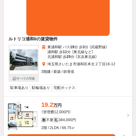
ルトリコ浦和IIの賃貸物件
東浦和駅 バス
19
分 歩
3
分 （武蔵野線）
浦和駅 歩
11
分 （東北線
など
）
北浦和駅 歩
25
分 （京浜東北線）
埼玉県さいたま市浦和区本太２丁目16-12
3階建 / 新築 / 鉄骨造
すべての写真
駐車場あり
駐輪場あり
宅配ボックス
19.2
万円
（管理費12,000円）
不要
384,000円
敷
礼
2階 / 2LDK / 66.75㎡