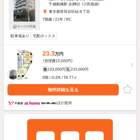
千歳船橋駅 歩
20
分 （小田急線）
東京都世田谷区砧８丁目
7階建 / 21年 / RC
すべての写真
駐車場あり
宅配ボックス
23.3
万円
（管理費15,000円）
233,000円
233,000円
敷
礼
6階 / 2LDK / 56.77㎡
物件詳細を見る
ほか提供