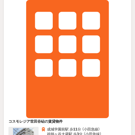
コスモレジア世田谷砧の賃貸物件
成城学園前駅 歩
11
分 （小田急線）
祖師ヶ谷大蔵駅 歩
3
分 （小田急線）