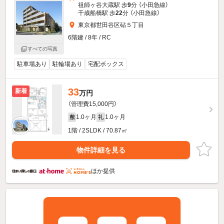
祖師ヶ谷大蔵駅 歩
9
分 （小田急線）
千歳船橋駅 歩
22
分 （小田急線）
東京都世田谷区砧５丁目
6階建 / 8年 / RC
すべての写真
駐車場あり
駐輪場あり
宅配ボックス
33
新着
万円
（管理費15,000円）
1.0ヶ月
1.0ヶ月
敷
礼
1階 / 2SLDK / 70.87㎡
物件詳細を見る
ほか提供