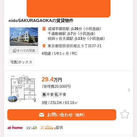
nidoSAKURAGAOKAの賃貸物件
成城学園前駅 歩
26
分 （小田急線）
千歳船橋駅 歩
7
分 （小田急線）
祖師ヶ谷大蔵駅 歩
13
分 （小田急線）
東京都世田谷区桜丘５丁目37-21
すべての写真
4階建 / 1年1ヶ月 / RC
宅配ボックス
29.4
万円
（管理費20,000円）
不要
不要
敷
礼
3階 / 2SLDK / 63.18㎡
お問い合わせ
（無料）
提供