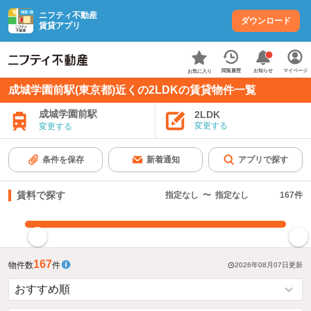
ニフティ不動産
ダウンロード
賃貸アプリ
お知らせ
閲覧履歴
マイページ
お気に入り
成城学園前駅(東京都)近くの2LDKの賃貸物件一覧
成城学園前駅
2LDK
変更する
変更する
条件を保存
新着通知
アプリで探す
賃料で探す
指定なし
〜
指定なし
167
件
指定した賃料で絞り込む
167
物件数
件
2026年08月07日
更新