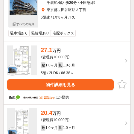
千歳船橋駅 歩
20
分 （小田急線）
東京都世田谷区砧３丁目
6階建 / 1年8ヶ月 / RC
すべての写真
駐車場あり
駐輪場あり
宅配ボックス
27.1
万円
（管理費10,000円）
1.0ヶ月
1.0ヶ月
敷
礼
5階 / 2LDK / 66.38㎡
物件詳細を見る
ほか提供
20.4
万円
（管理費10,000円）
1.0ヶ月
1.0ヶ月
敷
礼