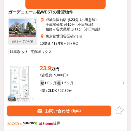
ガーデニエール砧WESTの賃貸物件
成城学園前駅 歩
23
分 （小田急線）
千歳船橋駅 歩
10
分 （小田急線）
祖師ヶ谷大蔵駅 歩
11
分 （小田急線）
東京都世田谷区砧2丁目
すべての写真
10階建 / 13年6ヶ月 / RC
駐車場あり
宅配ボックス
23.9
万円
（管理費15,000円）
1.0ヶ月
1.5ヶ月
敷
礼
4階 / 2LDK / 57.39㎡
お問い合わせ
（無料）
提供