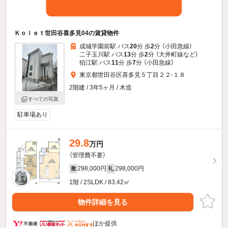
Ｋｏｌｅｔ世田谷喜多見04の賃貸物件
成城学園前駅 バス
20
分 歩
2
分 （小田急線）
二子玉川駅 バス
13
分 歩
2
分 （大井町線
など
）
狛江駅 バス
11
分 歩
7
分 （小田急線）
東京都世田谷区喜多見５丁目２２-１８
2階建 / 3年5ヶ月 / 木造
すべての写真
駐車場あり
29.8
万円
（管理費不要）
298,000円
298,000円
敷
礼
1階 / 2SLDK / 83.42㎡
物件詳細を見る
ほか提供