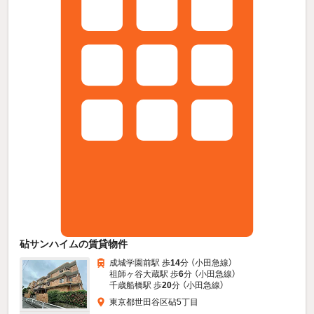
砧サンハイムの賃貸物件
成城学園前駅 歩
14
分 （小田急線）
祖師ヶ谷大蔵駅 歩
6
分 （小田急線）
千歳船橋駅 歩
20
分 （小田急線）
東京都世田谷区砧5丁目