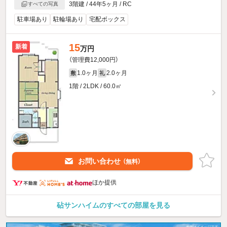
3階建 / 44年5ヶ月 / RC
すべての写真
駐車場あり
駐輪場あり
宅配ボックス
15
新着
万円
（管理費12,000円）
1.0ヶ月
2.0ヶ月
敷
礼
1階 / 2LDK / 60.0㎡
お問い合わせ
（無料）
ほか提供
砧サンハイムのすべての部屋を見る