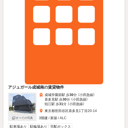
アジュガール成城南の賃貸物件
成城学園前駅 歩
30
分 （小田急線）
喜多見駅 歩
30
分 （小田急線）
狛江駅 歩
31
分 （小田急線）
東京都世田谷区喜多見1丁目20-14
3階建 / 新築 / ALC
すべての写真
駐車場あり
駐輪場あり
宅配ボックス