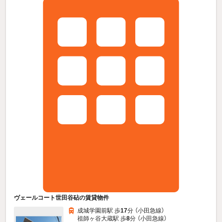
ヴェールコート世田谷砧の賃貸物件
成城学園前駅 歩
17
分 （小田急線）
祖師ヶ谷大蔵駅 歩
8
分 （小田急線）