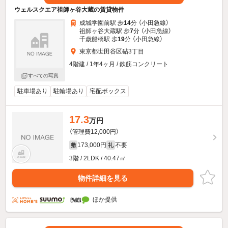
ウェルスクエア祖師ヶ谷大蔵の賃貸物件
成城学園前駅 歩
14
分 （小田急線）
祖師ヶ谷大蔵駅 歩
7
分 （小田急線）
千歳船橋駅 歩
19
分 （小田急線）
東京都世田谷区砧3丁目
4階建 / 1年4ヶ月 / 鉄筋コンクリート
すべての写真
駐車場あり
駐輪場あり
宅配ボックス
17.3
万円
（管理費12,000円）
173,000円
不要
敷
礼
3階 / 2LDK / 40.47㎡
物件詳細を見る
ほか提供