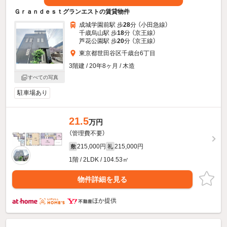
Ｇｒａｎｄｅｓｔグランエストの賃貸物件
成城学園前駅 歩
28
分 （小田急線）
千歳烏山駅 歩
18
分 （京王線）
芦花公園駅 歩
20
分 （京王線）
東京都世田谷区千歳台6丁目
3階建 / 20年8ヶ月 / 木造
すべての写真
駐車場あり
21.5
万円
（管理費不要）
215,000円
215,000円
敷
礼
1階 / 2LDK / 104.53㎡
物件詳細を見る
ほか提供