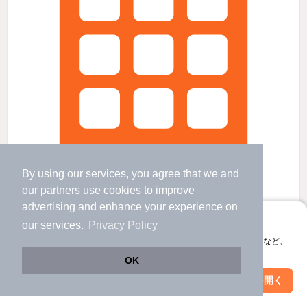
By using our services, you agree that we and
our
partners
use cookies to improve
advertising and enhance your experience on
アプリに切り替えて、サクサクお部屋探し
our services.
Privacy Policy
スペラール砧の賃貸物件
会員登録なしですぐ使える。マップ検索やお気に入り保存など、
成城学園前駅 歩
20
分 （小田急線）
アプリ限定の便利な機能が使えます！
祖師ヶ谷大蔵駅 歩
7
分 （小田急線）
OK
千歳船橋駅 歩
19
分 （小田急線）
Web版で続行
アプリを開く
駅・沿線を変更
絞り込み条件を変更
東京都世田谷区砧4丁目
7階建 / 23年6ヶ月 / 鉄筋コンクリート