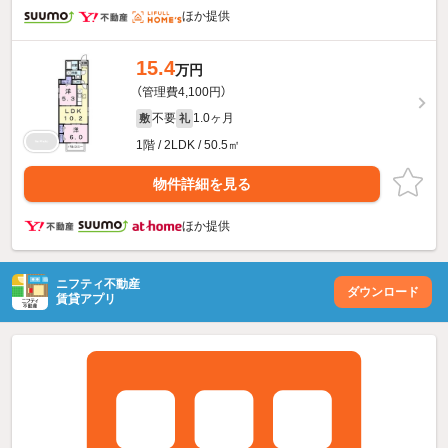
ほか提供
15.4
万円
（管理費4,100円）
不要
1.0ヶ月
敷
礼
1階 / 2LDK / 50.5㎡
物件詳細を見る
ほか提供
ニフティ不動産
ダウンロード
賃貸アプリ