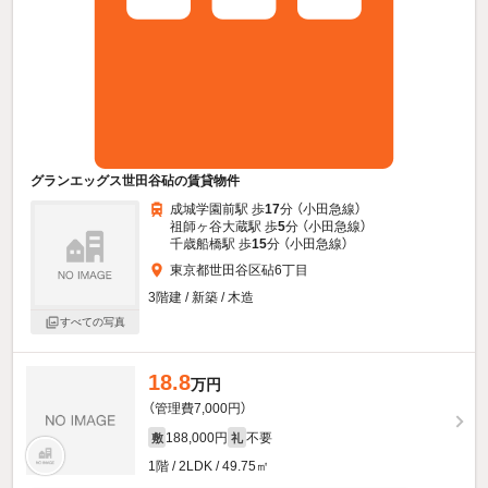
グランエッグス世田谷砧の賃貸物件
成城学園前駅 歩
17
分 （小田急線）
祖師ヶ谷大蔵駅 歩
5
分 （小田急線）
千歳船橋駅 歩
15
分 （小田急線）
東京都世田谷区砧6丁目
3階建 / 新築 / 木造
すべての写真
18.8
万円
（管理費7,000円）
188,000円
不要
敷
礼
1階 / 2LDK / 49.75㎡