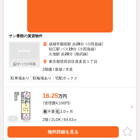
サン番館の賃貸物件
成城学園前駅 歩
28
分 （小田急線）
狛江駅 バス
19
分 （小田急線）
久地駅 歩
28
分 （南武線）
東京都世田谷区喜多見１丁目
すべての写真
2階建 / 新築 / 木造
駐車場あり
駐輪場あり
宅配ボックス
16.25
万円
（管理費4,100円）
不要
1.0ヶ月
敷
礼
2階 / 2LDK / 64.63㎡
物件詳細を見る