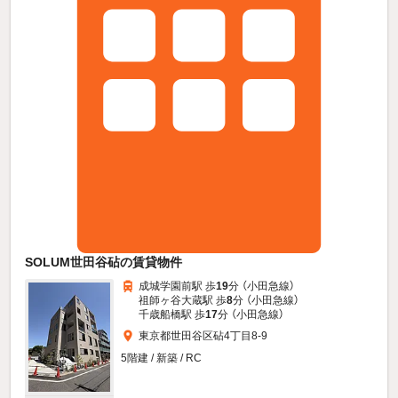
SOLUM世田谷砧の賃貸物件
成城学園前駅 歩
19
分 （小田急線）
祖師ヶ谷大蔵駅 歩
8
分 （小田急線）
千歳船橋駅 歩
17
分 （小田急線）
東京都世田谷区砧4丁目8-9
5階建 / 新築 / RC