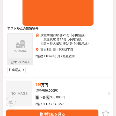
アストルムの賃貸物件
成城学園前駅 歩
25
分 （小田急線）
千歳船橋駅 歩
14
分 （小田急線）
祖師ヶ谷大蔵駅 歩
14
分 （小田急線）
東京都世田谷区砧2丁目
2階建 / 10年3ヶ月 / 軽量鉄骨
すべての写真
駐車場あり
19
万円
（管理費6,000円）
不要
380,000円
敷
礼
2階 / 2LDK / 54.12㎡
物件詳細を見る