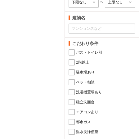
〜
建物名
こだわり条件
バス・トイレ別
2階以上
駐車場あり
ペット相談
洗濯機置場あり
独立洗面台
エアコンあり
都市ガス
温水洗浄便座