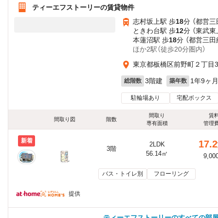
ティーエフストーリーの賃貸物件
志村坂上駅 歩
18
分 （都営三
ときわ台駅 歩
12
分 （東武東
本蓮沼駅 歩
18
分 （都営三田
ほか2駅（徒歩20分圏内）
東京都板橋区前野町２丁目31
3階建
1年9ヶ
総階数
築年数
駐輪場あり
宅配ボックス
間取り
賃
間取り図
階数
専有面積
管理
新着
17.2
2LDK
3階
56.14㎡
9,00
バス・トイレ別
フローリング
提供
ティーエフストーリーのすべての部