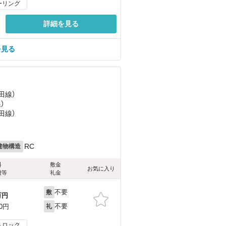
ーリング
詳細を見る
を見る
田線）
）
田線）
RC
建物構造
料
敷金
お気に入り
費等
礼金
不要
敷
万円
不要
00円
礼
トロック