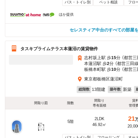
バス・トイレ別
ペット相談
フロ
ほか提供
セレスティア中台のすべての部屋
タスキプライムテラス本蓮沼の賃貸物件
志村坂上駅 歩
15
分 （都営三
本蓮沼駅 歩
2
分 （都営三田線
板橋本町駅 歩
10
分 （都営三
東京都板橋区蓮沼町
13階建
新築
総階数
築年数
間取り
賃
間取り図
階数
専有面積
管理
21
2LDK
5階
46.92㎡
20,0
バス・トイレ別
フローリング
オー