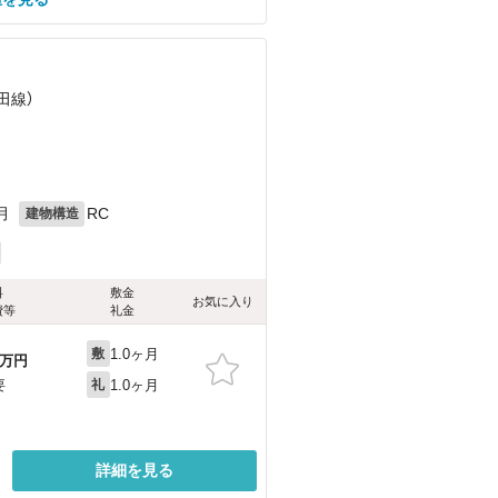
田線）
）
月
RC
建物構造
料
敷金
お気に入り
費等
礼金
1.0ヶ月
敷
万円
1.0ヶ月
要
礼
詳細を見る