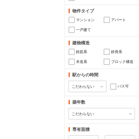
物件タイプ
マンション
アパート
一戸建て
建物構造
鉄筋系
鉄骨系
木造系
ブロック構造
駅からの時間
バス可
築年数
専有面積