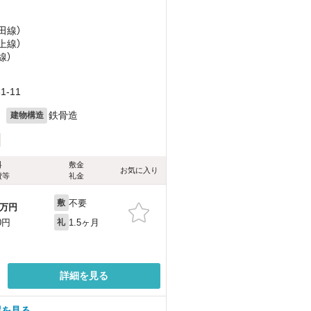
田線）
上線）
線）
-11
月
鉄骨造
建物構造
料
敷金
お気に入り
費等
礼金
不要
敷
万円
1.5ヶ月
0円
礼
詳細を見る
屋を見る