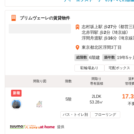
プリムヴェーレの賃貸物件
志村坂上駅 歩
27
分 （都営三
北赤羽駅 歩
2
分 （埼京線）
浮間舟渡駅 歩
16
分 （埼京線
東京都北区浮間3丁目
6階建
19年5ヶ
総階数
築年数
駐輪場あり
宅配ボックス
間取り
賃
間取り図
階数
専有面積
管理
新着
17.3
2LDK
5階
53.28㎡
不
バス・トイレ別
フローリング
提供