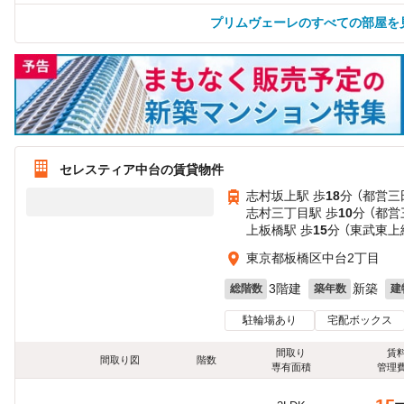
プリムヴェーレのすべての部屋を
セレスティア中台の賃貸物件
志村坂上駅 歩
18
分 （都営三
志村三丁目駅 歩
10
分 （都営
上板橋駅 歩
15
分 （東武東上
東京都板橋区中台2丁目
3階建
新築
総階数
築年数
建
駐輪場あり
宅配ボックス
間取り
賃
間取り図
階数
専有面積
管理