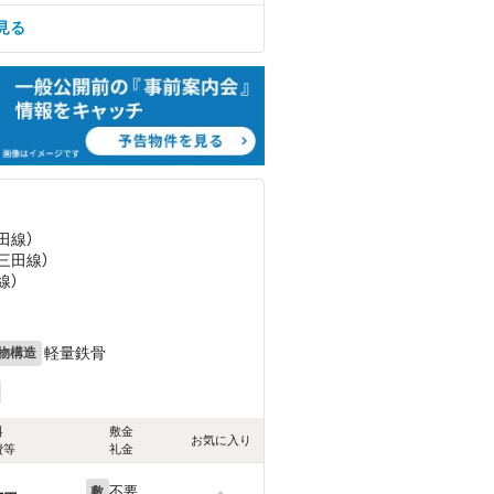
見る
田線）
三田線）
線）
軽量鉄骨
物構造
料
敷金
お気に入り
費等
礼金
不要
敷