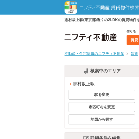
志村坂上駅(東京都)近くの2LDKの賃貸
借りる
賃貸
不動産・住宅情報のニフティ不動産
賃貸
検索中のエリア
志村坂上駅
駅を変更
市区町村を変更
地図から探す
詳細条件を編集