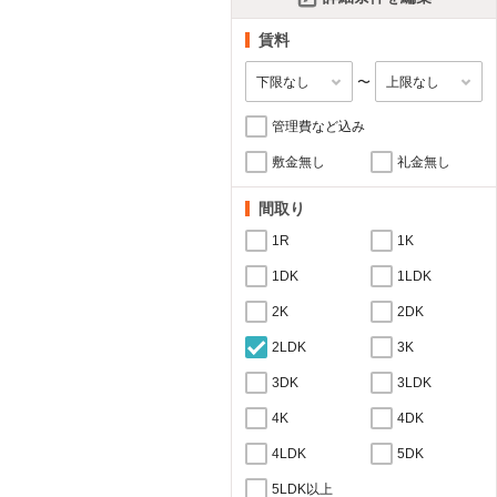
賃料
〜
管理費など込み
敷金無し
礼金無し
間取り
1R
1K
1DK
1LDK
2K
2DK
2LDK
3K
3DK
3LDK
4K
4DK
4LDK
5DK
5LDK以上