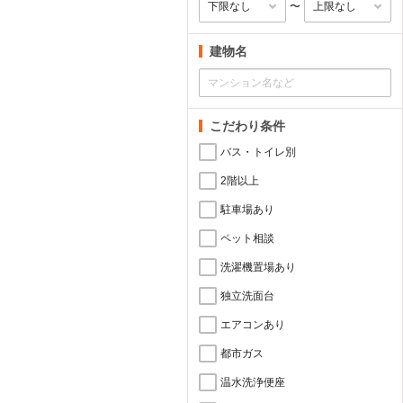
〜
建物名
こだわり条件
バス・トイレ別
2階以上
駐車場あり
ペット相談
洗濯機置場あり
独立洗面台
エアコンあり
都市ガス
温水洗浄便座