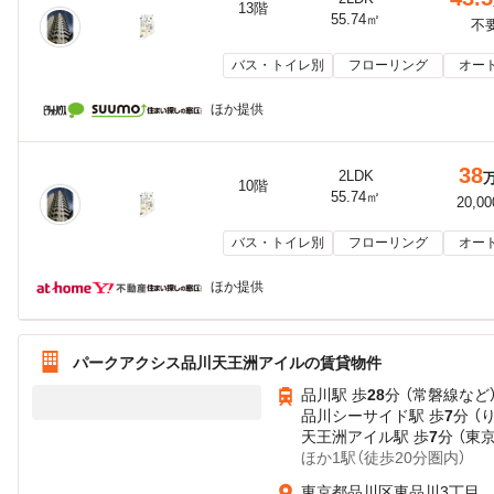
13階
55.74㎡
不
バス・トイレ別
フローリング
オー
ほか提供
38
2LDK
10階
55.74㎡
20,0
バス・トイレ別
フローリング
オー
ほか提供
パークアクシス品川天王洲アイルの賃貸物件
品川駅 歩
28
分 （常磐線
など
品川シーサイド駅 歩
7
分 （
天王洲アイル駅 歩
7
分 （東
ほか1駅（徒歩20分圏内）
東京都品川区東品川3丁目