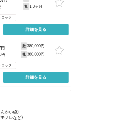
万円
1.0ヶ月
要
礼
トロック
詳細を見る
380,000円
敷
万円
380,000円
00円
礼
トロック
詳細を見る
）
りんかい線）
京モノレ
など
）