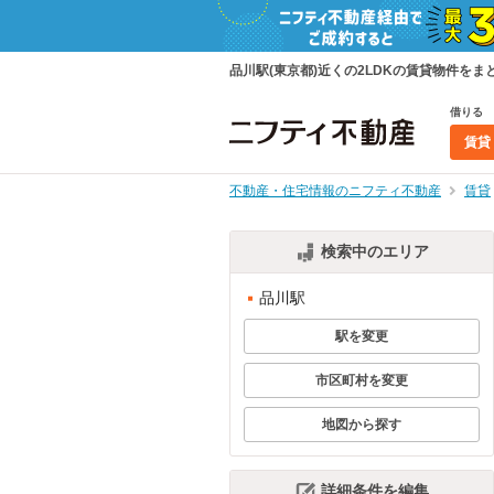
品川駅(東京都)近くの2LDKの賃貸物件を
借りる
賃貸
不動産・住宅情報のニフティ不動産
賃貸
検索中のエリア
品川駅
駅を変更
市区町村を変更
地図から探す
詳細条件を編集