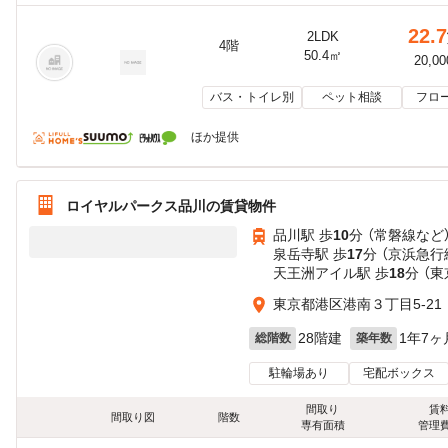
22.7
2LDK
4階
50.4㎡
20,0
バス・トイレ別
ペット相談
フロ
ほか提供
ロイヤルパークス品川の賃貸物件
品川駅 歩
10
分 （常磐線
など
泉岳寺駅 歩
17
分 （京浜急行
天王洲アイル駅 歩
18
分 （
東京都港区港南３丁目5-21
28階建
1年7ヶ
総階数
築年数
駐輪場あり
宅配ボックス
間取り
賃
間取り図
階数
専有面積
管理