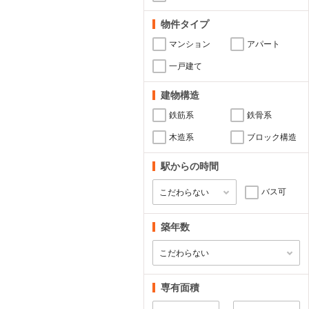
物件タイプ
マンション
アパート
一戸建て
建物構造
鉄筋系
鉄骨系
木造系
ブロック構造
駅からの時間
バス可
築年数
専有面積