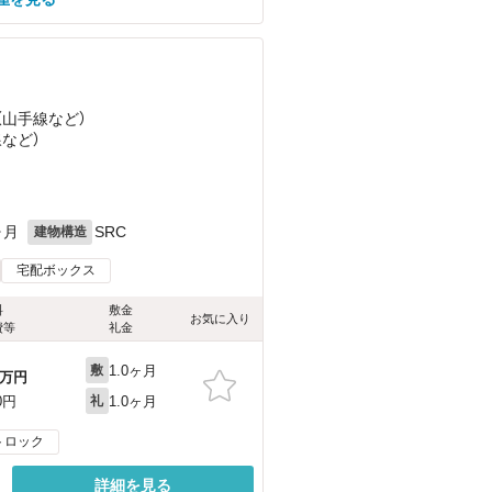
（山手線
など
）
線
など
）
ヶ月
SRC
建物構造
宅配ボックス
料
敷金
お気に入り
費等
礼金
1.0ヶ月
敷
万円
1.0ヶ月
0円
礼
トロック
詳細を見る