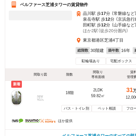
ベルファース芝浦タワーの賃貸物件
品川駅 歩
17
分 （常磐線
など
泉岳寺駅 歩
12
分 （京浜急行
田町駅 歩
12
分 （山手線
など
ほか2駅（徒歩20分圏内）
東京都港区芝浦4丁目
30階建
16年
総階数
築年数
駐輪場あり
宅配ボックス
間取り
賃
間取り図
階数
専有面積
管理
新着
31
2LDK
18階
59.82㎡
12,0
バス・トイレ別
ペット相談
フロ
ほか提供
ベルファース芝浦タワーのすべての部