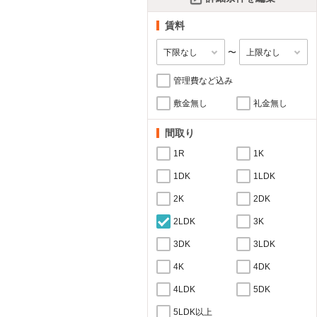
賃料
〜
管理費など込み
敷金無し
礼金無し
間取り
1R
1K
1DK
1LDK
2K
2DK
2LDK
3K
3DK
3LDK
4K
4DK
4LDK
5DK
5LDK以上