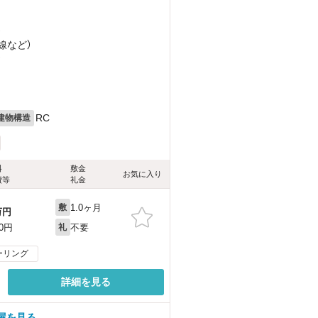
）
線
など
）
）
RC
建物構造
料
敷金
お気に入り
費等
礼金
1.0ヶ月
敷
万円
不要
00円
礼
ーリング
詳細を見る
屋を見る