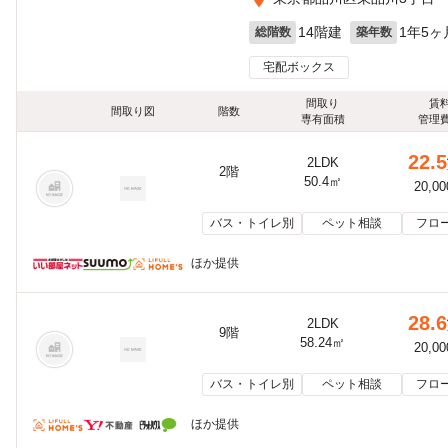
14階建
1年5ヶ
総階数
築年数
宅配ボックス
間取り
賃
間取り図
階数
専有面積
管理
22.5
2LDK
2階
50.4㎡
20,0
バス・トイレ別
ペット相談
フロ
ほか提供
28.6
2LDK
9階
58.24㎡
20,0
バス・トイレ別
ペット相談
フロ
ほか提供