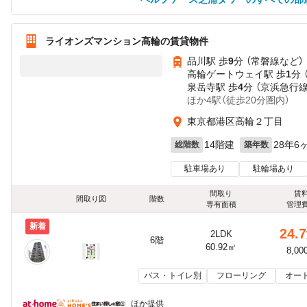
ライオンズマンション高輪の賃貸物件
品川駅 歩
9
分 （常磐線
など
）
高輪ゲートウェイ駅 歩
1
分 
泉岳寺駅 歩
4
分 （京浜急行
ほか4駅（徒歩20分圏内）
東京都港区高輪２丁目
14階建
28年6
総階数
築年数
駐車場あり
駐輪場あり
間取り
賃
間取り図
階数
専有面積
管理
新着
24.7
2LDK
6階
60.92㎡
8,00
バス・トイレ別
フローリング
オー
ほか提供