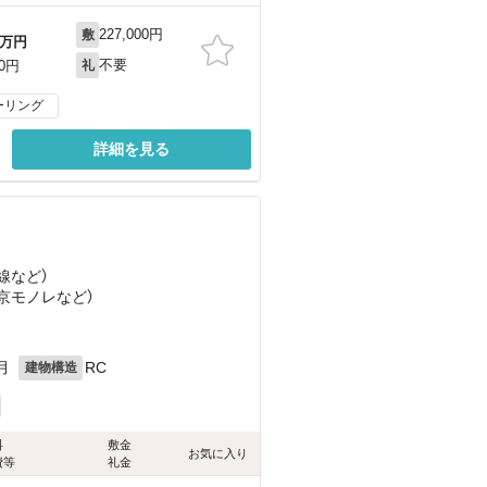
227,000円
敷
万円
不要
00円
礼
ーリング
詳細を見る
）
線
など
）
東京モノレ
など
）
月
RC
建物構造
料
敷金
お気に入り
費等
礼金