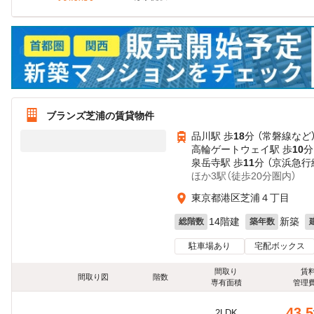
ブランズ芝浦の賃貸物件
品川駅 歩
18
分 （常磐線
など
高輪ゲートウェイ駅 歩
10
分
泉岳寺駅 歩
11
分 （京浜急行
ほか3駅（徒歩20分圏内）
東京都港区芝浦４丁目
14階建
新築
総階数
築年数
駐車場あり
宅配ボックス
間取り
賃
間取り図
階数
専有面積
管理
43.5
2LDK