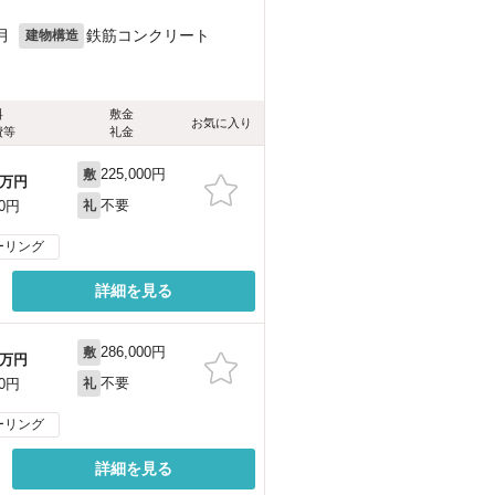
月
鉄筋コンクリート
建物構造
料
敷金
お気に入り
費等
礼金
225,000円
敷
万円
不要
00円
礼
ーリング
詳細を見る
286,000円
敷
万円
不要
00円
礼
ーリング
詳細を見る