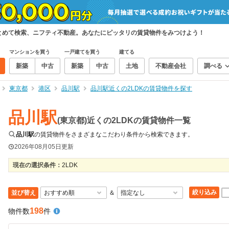
まとめて検索、ニフティ不動産。あなたにピッタリの賃貸物件をみつけよう！
マンションを買う
一戸建てを買う
建てる
新築
中古
新築
中古
土地
不動産会社
調べる
東京都
港区
品川駅
品川駅近くの2LDKの賃貸物件を探す
品川駅
(東京都)近くの2LDKの賃貸物件一覧
品川駅
の賃貸物件をさまざまなこだわり条件から検索できます。
2026年08月05日
更新
現在の選択条件：
2LDK
絞り込み
並び替え
＆
198
物件数
件