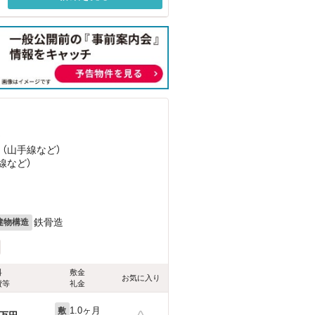
）
 （山手線
など
）
線
など
）
鉄骨造
建物構造
料
敷金
お気に入り
費等
礼金
1.0ヶ月
敷