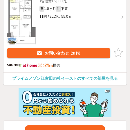
（管理費15,000円）
1.0ヶ月
不要
敷
礼
11階 / 2LDK / 55.0㎡
お問い合わせ
（無料）
提供
プライムメゾン江古田の杜イーストのすべての部屋を見る