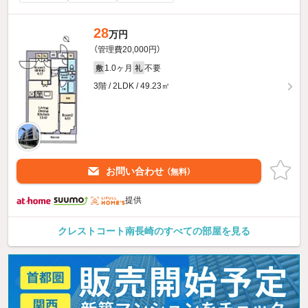
28
万円
（管理費20,000円）
1.0ヶ月
不要
敷
礼
3階 / 2LDK / 49.23㎡
お問い合わせ
（無料）
提供
クレストコート南長崎のすべての部屋を見る