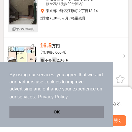
ほか2駅（徒歩20分圏内）
東京都中野区江原町２丁目18-14
2階建 / 10年3ヶ月 / 軽量鉄骨
すべての写真
16.5
万円
（管理費6,000円）
不要
2.0ヶ月
敷
礼
2階 / 2LDK / 54.0㎡
By using our services, you agree that we and
お問い合わせ
（無料）
our
partners
use cookies to improve
advertising and enhance your experience on
提供
アプリに切り替えて、サクサクお部屋探し
our services.
Privacy Policy
会員登録なしですぐ使える。マップ検索やお気に入り保存など、
メゾン・クレールのすべての部屋を見る
アプリ限定の便利な機能が使えます！
OK
Web版で続行
アプリを開く
駅・沿線を変更
絞り込み条件を変更