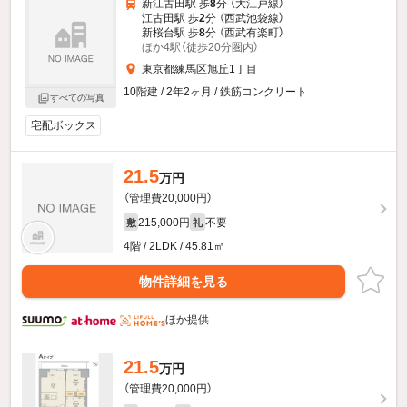
新江古田駅 歩
8
分 （大江戸線）
江古田駅 歩
2
分 （西武池袋線）
新桜台駅 歩
8
分 （西武有楽町）
ほか4駅（徒歩20分圏内）
東京都練馬区旭丘1丁目
10階建 / 2年2ヶ月 / 鉄筋コンクリート
すべての写真
宅配ボックス
21.5
万円
（管理費20,000円）
215,000円
不要
敷
礼
4階 / 2LDK / 45.81㎡
物件詳細を見る
ほか提供
21.5
万円
（管理費20,000円）