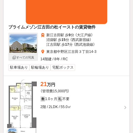
プライムメゾン江古田の杜イーストの賃貸物件
新江古田駅 歩
9
分 （大江戸線）
沼袋駅 歩
15
分 （西武新宿線）
江古田駅 歩
17
分 （西武池袋線）
東京都中野区江古田３丁目14-3
すべての写真
14階建 / 8年 / RC
駐車場あり
駐輪場あり
宅配ボックス
21
万円
（管理費15,000円）
1.0ヶ月
不要
敷
礼
2階 / 2LDK / 55.0㎡