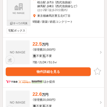
桜台駅 歩
7
分 （西武池袋線）
練馬駅 歩
8
分 （西武池袋線
など
）
ほか2駅（徒歩20分圏内）
東京都練馬区豊玉北4丁目
9階建 / 新築 / 鉄筋コンクリート
すべての写真
宅配ボックス
22.5
万円
（管理費20,000円）
不要
不要
敷
礼
7階 / 2LDK / 51.0㎡
物件詳細を見る
ほか提供
22.6
万円
（管理費20,000円）
不要
不要
敷
礼