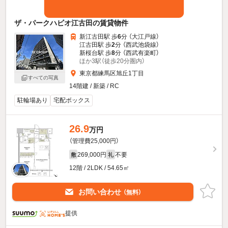
ザ・パークハビオ江古田の賃貸物件
新江古田駅 歩
6
分 （大江戸線）
江古田駅 歩
2
分 （西武池袋線）
新桜台駅 歩
8
分 （西武有楽町）
ほか3駅（徒歩20分圏内）
東京都練馬区旭丘1丁目
すべての写真
14階建 / 新築 / RC
駐輪場あり
宅配ボックス
26.9
万円
（管理費25,000円）
269,000円
不要
敷
礼
12階 / 2LDK / 54.65㎡
お問い合わせ
（無料）
提供