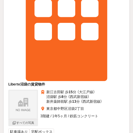
Liberte沼袋の賃貸物件
新江古田駅 歩
15
分 （大江戸線）
沼袋駅 歩
8
分 （西武新宿線）
新井薬師前駅 歩
13
分 （西武新宿線）
東京都中野区沼袋2丁目
3階建 / 1年5ヶ月 / 鉄筋コンクリート
すべての写真
駐車場あり
宅配ボックス