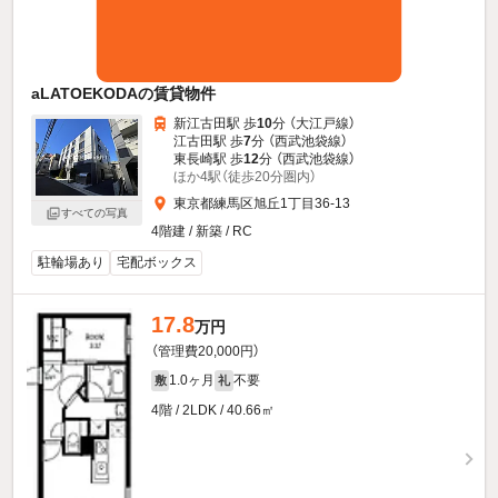
aLATOEKODAの賃貸物件
新江古田駅 歩
10
分 （大江戸線）
江古田駅 歩
7
分 （西武池袋線）
東長崎駅 歩
12
分 （西武池袋線）
ほか4駅（徒歩20分圏内）
東京都練馬区旭丘1丁目36-13
すべての写真
4階建 / 新築 / RC
駐輪場あり
宅配ボックス
17.8
万円
（管理費20,000円）
1.0ヶ月
不要
敷
礼
4階 / 2LDK / 40.66㎡