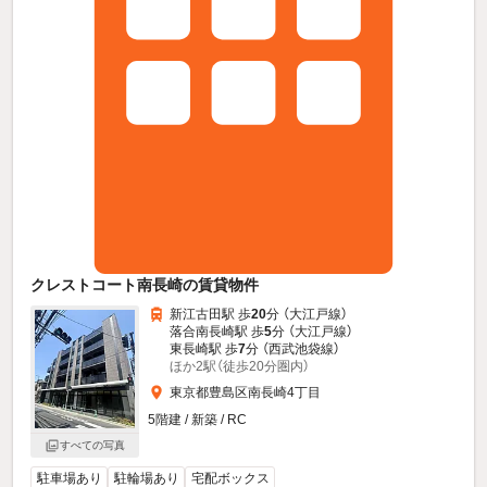
クレストコート南長崎の賃貸物件
新江古田駅 歩
20
分 （大江戸線）
落合南長崎駅 歩
5
分 （大江戸線）
東長崎駅 歩
7
分 （西武池袋線）
ほか2駅（徒歩20分圏内）
東京都豊島区南長崎4丁目
5階建 / 新築 / RC
すべての写真
駐車場あり
駐輪場あり
宅配ボックス