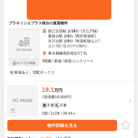
プラネソシエプラス桜台の賃貸物件
新江古田駅 歩
19
分 （大江戸線）
新桜台駅 歩
6
分 （西武有楽町）
氷川台駅 歩
8
分 （有楽町線
など
）
ほか3駅（徒歩20分圏内）
東京都練馬区桜台3丁目
3階建 / 新築 / 鉄筋コンクリート
すべての写真
駐車場あり
宅配ボックス
19.1
万円
（管理費18,000円）
不要
不要
敷
礼
1階 / 2LDK / 39.44㎡
物件詳細を見る