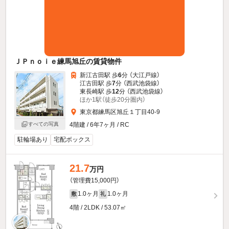
ＪＰｎｏｉｅ練馬旭丘の賃貸物件
新江古田駅 歩
6
分 （大江戸線）
江古田駅 歩
7
分 （西武池袋線）
東長崎駅 歩
12
分 （西武池袋線）
ほか1駅（徒歩20分圏内）
東京都練馬区旭丘１丁目40-9
4階建 / 6年7ヶ月 / RC
すべての写真
駐輪場あり
宅配ボックス
21.7
万円
（管理費15,000円）
1.0ヶ月
1.0ヶ月
敷
礼
4階 / 2LDK / 53.07㎡