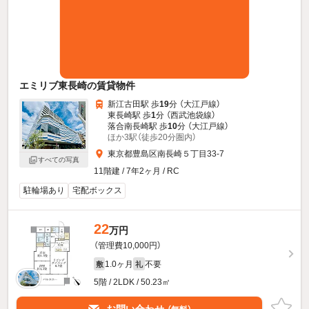
エミリブ東長崎の賃貸物件
新江古田駅 歩
19
分 （大江戸線）
東長崎駅 歩
1
分 （西武池袋線）
落合南長崎駅 歩
10
分 （大江戸線）
ほか3駅（徒歩20分圏内）
東京都豊島区南長崎５丁目33-7
すべての写真
11階建 / 7年2ヶ月 / RC
駐輪場あり
宅配ボックス
22
万円
（管理費10,000円）
1.0ヶ月
不要
敷
礼
5階 / 2LDK / 50.23㎡