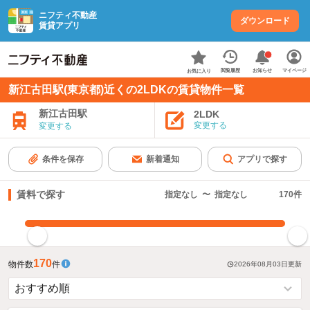
ニフティ不動産
ダウンロード
賃貸アプリ
お知らせ
閲覧履歴
マイページ
お気に入り
新江古田駅(東京都)近くの2LDKの賃貸物件一覧
新江古田駅
2LDK
変更する
変更する
条件を保存
新着通知
アプリで探す
賃料で探す
指定なし
〜
指定なし
170
件
指定した賃料で絞り込む
170
物件数
件
2026年08月03日
更新