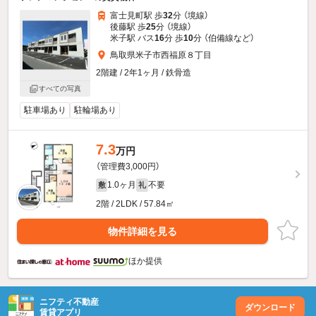
富士見町駅 歩
32
分 （境線）
後藤駅 歩
25
分 （境線）
米子駅 バス
16
分 歩
10
分 （伯備線
など
）
鳥取県米子市西福原８丁目
2階建 / 2年1ヶ月 / 鉄骨造
すべての写真
駐車場あり
駐輪場あり
7.3
万円
（管理費3,000円）
1.0ヶ月
不要
敷
礼
2階 / 2LDK / 57.84㎡
物件詳細を見る
ほか提供
ニフティ不動産
ダウンロード
賃貸アプリ