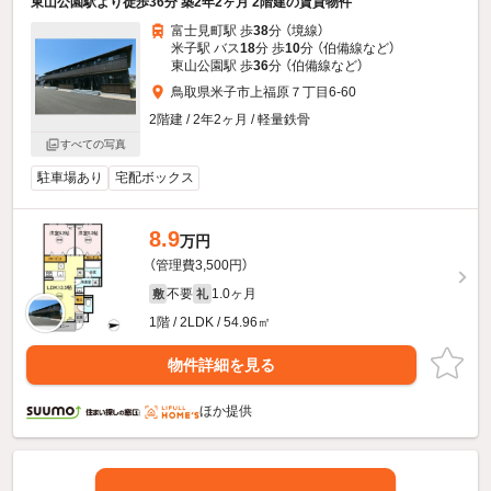
東山公園駅より徒歩36分 築2年2ヶ月 2階建の賃貸物件
富士見町駅 歩
38
分 （境線）
米子駅 バス
18
分 歩
10
分 （伯備線
など
）
東山公園駅 歩
36
分 （伯備線
など
）
鳥取県米子市上福原７丁目6-60
2階建 / 2年2ヶ月 / 軽量鉄骨
すべての写真
駐車場あり
宅配ボックス
8.9
万円
（管理費3,500円）
不要
1.0ヶ月
敷
礼
1階 / 2LDK / 54.96㎡
物件詳細を見る
ほか提供