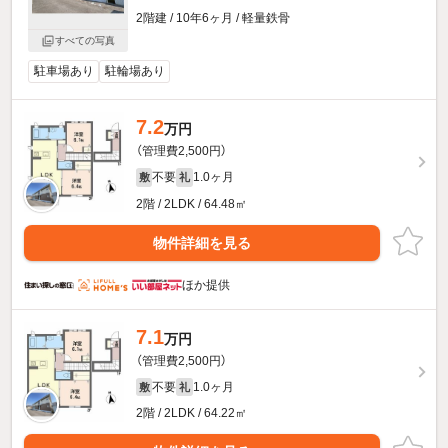
2階建 / 10年6ヶ月 / 軽量鉄骨
すべての写真
駐車場あり
駐輪場あり
7.2
万円
（管理費2,500円）
不要
1.0ヶ月
敷
礼
2階 / 2LDK / 64.48㎡
物件詳細を見る
ほか提供
7.1
万円
（管理費2,500円）
不要
1.0ヶ月
敷
礼
2階 / 2LDK / 64.22㎡