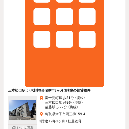
三本松口駅より徒歩9分 築9年3ヶ月 3階建の賃貸物件
富士見町駅 歩
31
分 （境線）
三本松口駅 歩
9
分 （境線）
後藤駅 歩
22
分 （境線）
鳥取県米子市両三柳159-4
3階建 / 9年3ヶ月 / 軽量鉄骨
すべての写真