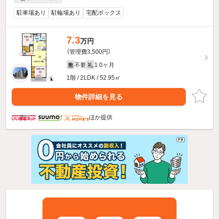
駐車場あり
駐輪場あり
宅配ボックス
7.3
万円
（管理費3,500円）
不要
1.0ヶ月
敷
礼
1階 / 2LDK / 52.95㎡
物件詳細を見る
ほか提供