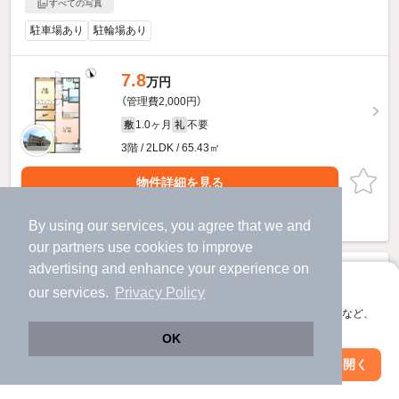
すべての写真
駐車場あり
駐輪場あり
7.8
万円
（管理費2,000円）
1.0ヶ月
不要
敷
礼
3階 / 2LDK / 65.43㎡
物件詳細を見る
ほか提供
By using our services, you agree that we and
our
partners
use cookies to improve
advertising and enhance your experience on
アプリに切り替えて、サクサクお部屋探し
our services.
Privacy Policy
会員登録なしですぐ使える。マップ検索やお気に入り保存など、
アプリ限定の便利な機能が使えます！
OK
Web版で続行
アプリを開く
駅・沿線を変更
絞り込み条件を変更