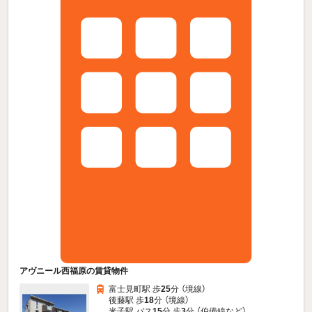
アヴニール西福原の賃貸物件
富士見町駅 歩
25
分 （境線）
後藤駅 歩
18
分 （境線）
米子駅 バス
15
分 歩
3
分 （伯備線
など
）