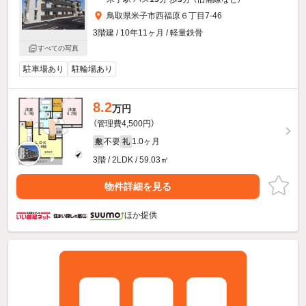
鳥取県米子市西福原６丁目7-46
3階建 / 10年11ヶ月 / 軽量鉄骨
すべての写真
駐車場あり
駐輪場あり
8.2
万円
（管理費4,500円）
不要
1.0ヶ月
敷
礼
3階 / 2LDK / 59.03㎡
物件詳細を見る
ほか提供