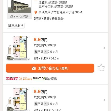
後藤駅 歩
12
分 （境線）
三本松口駅 歩
22
分 （境線）
鳥取県米子市西福原４丁目784-4
すべての写真
2階建 / 新築 / 軽量鉄骨
駐車場あり
8.9
万円
（管理費3,000円）
不要
2.0ヶ月
敷
礼
2階 / 2LDK / 54.6㎡
お問い合わせ
（無料）
ほか提供
8.9
万円
（管理費3,000円）
不要
1.0ヶ月
敷
礼
2階 / 2LDK / 55.01㎡