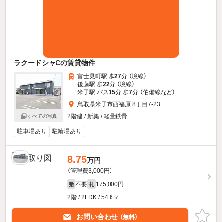
ラクードシャCの賃貸物件
富士見町駅 歩
27
分 （境線）
後藤駅 歩
22
分 （境線）
米子駅 バス
15
分 歩
7
分 （伯備線
など
）
鳥取県米子市西福原 8丁目7-23
2階建 / 新築 / 軽量鉄骨
すべての写真
駐車場あり
駐輪場あり
8.75
万円
（管理費3,000円）
不要
175,000円
敷
礼
2階 / 2LDK / 54.6㎡
お問い合わせ
（無料）