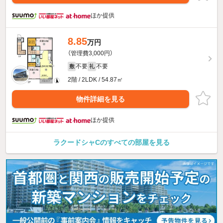
ほか提供
8.85
万円
（管理費3,000円）
不要
不要
敷
礼
2階 / 2LDK / 54.87㎡
物件詳細を見る
ほか提供
ラクードシャCのすべての部屋を見る