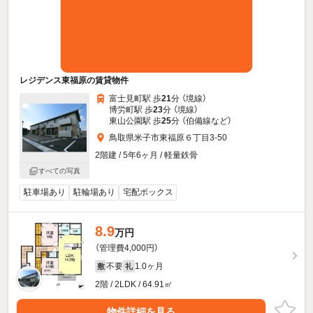
レジデンス東福原の賃貸物件
富士見町駅 歩
21
分 （境線）
博労町駅 歩
23
分 （境線）
東山公園駅 歩
25
分 （伯備線
など
）
鳥取県米子市東福原６丁目3-50
2階建 / 5年6ヶ月 / 軽量鉄骨
すべての写真
駐車場あり
駐輪場あり
宅配ボックス
8.9
万円
（管理費4,000円）
不要
1.0ヶ月
敷
礼
2階 / 2LDK / 64.91㎡
物件詳細を見る