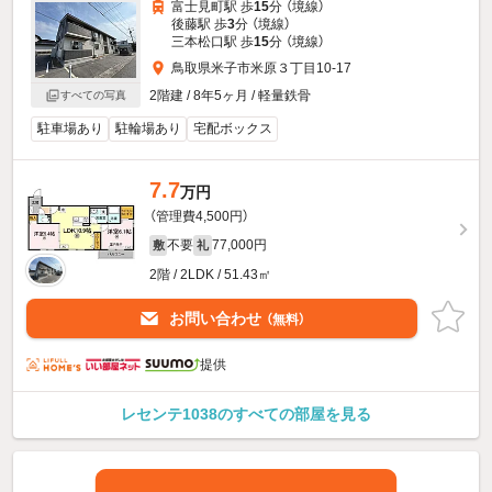
富士見町駅 歩
15
分 （境線）
後藤駅 歩
3
分 （境線）
三本松口駅 歩
15
分 （境線）
鳥取県米子市米原３丁目10-17
2階建 / 8年5ヶ月 / 軽量鉄骨
すべての写真
駐車場あり
駐輪場あり
宅配ボックス
7.7
万円
（管理費4,500円）
不要
77,000円
敷
礼
2階 / 2LDK / 51.43㎡
お問い合わせ
（無料）
提供
レセンテ1038のすべての部屋を見る