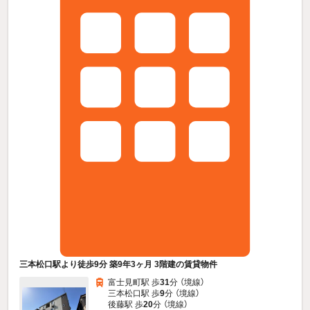
三本松口駅より徒歩9分 築9年3ヶ月 3階建の賃貸物件
富士見町駅 歩
31
分 （境線）
三本松口駅 歩
9
分 （境線）
後藤駅 歩
20
分 （境線）