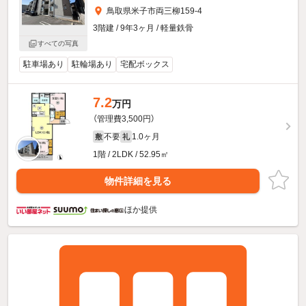
鳥取県米子市両三柳159-4
3階建 / 9年3ヶ月 / 軽量鉄骨
すべての写真
駐車場あり
駐輪場あり
宅配ボックス
7.2
万円
（管理費3,500円）
不要
1.0ヶ月
敷
礼
1階 / 2LDK / 52.95㎡
物件詳細を見る
ほか提供