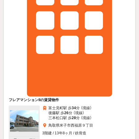
フレアマンションIIの賃貸物件
富士見町駅 歩
34
分 （境線）
後藤駅 歩
26
分 （境線）
三本松口駅 歩
28
分 （境線）
鳥取県米子市西福原９丁目
3階建 / 13年8ヶ月 / 鉄骨造