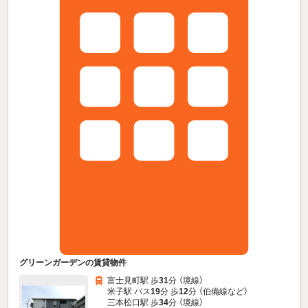
グリーンガーデンの賃貸物件
富士見町駅 歩
31
分 （境線）
米子駅 バス
19
分 歩
12
分 （伯備線
など
）
三本松口駅 歩
34
分 （境線）