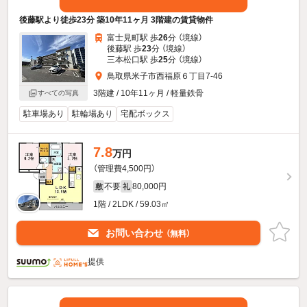
後藤駅より徒歩23分 築10年11ヶ月 3階建の賃貸物件
富士見町駅 歩
26
分 （境線）
後藤駅 歩
23
分 （境線）
三本松口駅 歩
25
分 （境線）
鳥取県米子市西福原６丁目7-46
3階建 / 10年11ヶ月 / 軽量鉄骨
すべての写真
駐車場あり
駐輪場あり
宅配ボックス
7.8
万円
（管理費4,500円）
不要
80,000円
敷
礼
1階 / 2LDK / 59.03㎡
お問い合わせ
（無料）
提供