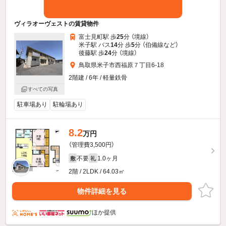
ヴィラオーヴェストの賃貸物件
富士見町駅 歩
25
分 （境線）
米子駅 バス
14
分 歩
5
分 （伯備線
など
）
後藤駅 歩
24
分 （境線）
鳥取県米子市西福原７丁目6-18
2階建 / 6年 / 軽量鉄骨
すべての写真
駐車場あり
駐輪場あり
8.2
万円
（管理費3,500円）
不要
1.0ヶ月
敷
礼
2階 / 2LDK / 64.03㎡
物件詳細を見る
ほか提供