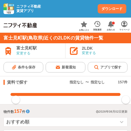
ニフティ不動産
ダウンロード
賃貸アプリ
お知らせ
閲覧履歴
マイページ
お気に入り
富士見町駅(鳥取県)近くの2LDKの賃貸物件一覧
富士見町駅
2LDK
変更する
変更する
条件を保存
新着通知
アプリで探す
賃料で探す
指定なし
〜
指定なし
157
件
指定した賃料で絞り込む
157
物件数
件
2026年08月02日
更新