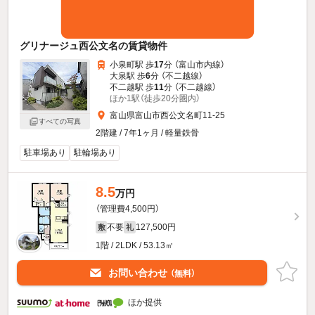
グリナージュ西公文名の賃貸物件
小泉町駅 歩
17
分 （富山市内線）
大泉駅 歩
6
分 （不二越線）
不二越駅 歩
11
分 （不二越線）
ほか1駅（徒歩20分圏内）
富山県富山市西公文名町11-25
すべての写真
2階建 / 7年1ヶ月 / 軽量鉄骨
駐車場あり
駐輪場あり
8.5
万円
（管理費4,500円）
不要
127,500円
敷
礼
1階 / 2LDK / 53.13㎡
お問い合わせ
（無料）
ほか提供