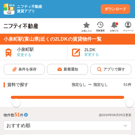
ニフティ不動産
ダウンロード
賃貸アプリ
お知らせ
閲覧履歴
マイページ
お気に入り
小泉町駅(富山県)近くの2LDKの賃貸物件一覧
小泉町駅
2LDK
変更する
変更する
条件を保存
新着通知
アプリで探す
賃料で探す
指定なし
〜
指定なし
51
件
指定した賃料で絞り込む
51
物件数
件
2026年08月05日
更新