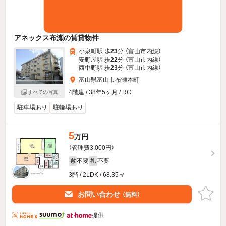
アネックス布瀬の賃貸物件
小泉町駅 歩
23
分 （富山市内線）
安野屋駅 歩
22
分 （富山市内線）
西中野駅 歩
23
分 （富山市内線）
富山県富山市布瀬本町
4階建 / 38年5ヶ月 / RC
すべての写真
駐車場あり
駐輪場あり
5
万円
（管理費3,000円）
不要
不要
敷
礼
3階 / 2LDK / 68.35㎡
お問い合わせ
（無料）
提供