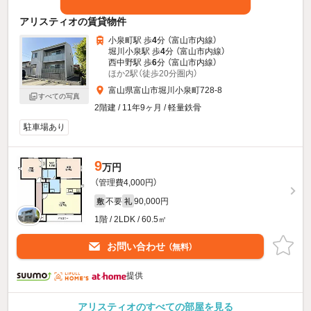
アリスティオの賃貸物件
小泉町駅 歩
4
分 （富山市内線）
堀川小泉駅 歩
4
分 （富山市内線）
西中野駅 歩
6
分 （富山市内線）
ほか2駅（徒歩20分圏内）
富山県富山市堀川小泉町728-8
すべての写真
2階建 / 11年9ヶ月 / 軽量鉄骨
駐車場あり
9
万円
（管理費4,000円）
不要
90,000円
敷
礼
1階 / 2LDK / 60.5㎡
お問い合わせ
（無料）
提供
アリスティオのすべての部屋を見る