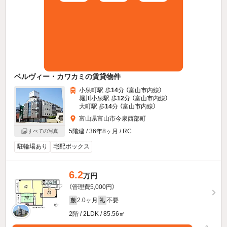
ベルヴィー・カワカミの賃貸物件
小泉町駅 歩
14
分 （富山市内線）
堀川小泉駅 歩
12
分 （富山市内線）
大町駅 歩
14
分 （富山市内線）
富山県富山市今泉西部町
5階建 / 36年8ヶ月 / RC
すべての写真
駐輪場あり
宅配ボックス
6.2
万円
（管理費5,000円）
2.0ヶ月
不要
敷
礼
2階 / 2LDK / 85.56㎡