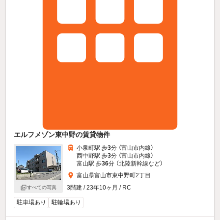
エルフメゾン東中野の賃貸物件
小泉町駅 歩
3
分 （富山市内線）
西中野駅 歩
3
分 （富山市内線）
富山駅 歩
36
分 （北陸新幹線
など
）
富山県富山市東中野町2丁目
3階建 / 23年10ヶ月 / RC
すべての写真
駐車場あり
駐輪場あり