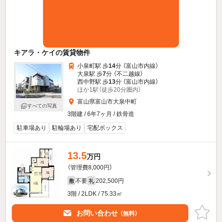
キアラ・ケイの賃貸物件
小泉町駅 歩
14
分 （富山市内線）
大泉駅 歩
7
分 （不二越線）
西中野駅 歩
13
分 （富山市内線）
ほか1駅（徒歩20分圏内）
富山県富山市大泉中町
すべての写真
3階建 / 6年7ヶ月 / 鉄骨造
駐車場あり
駐輪場あり
宅配ボックス
13.5
万円
（管理費8,000円）
不要
202,500円
敷
礼
3階 / 2LDK / 75.33㎡
お問い合わせ
（無料）