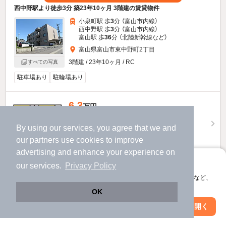
西中野駅より徒歩3分 築23年10ヶ月 3階建の賃貸物件
小泉町駅 歩
3
分 （富山市内線）
西中野駅 歩
3
分 （富山市内線）
富山駅 歩
36
分 （北陸新幹線
など
）
富山県富山市東中野町2丁目
3階建 / 23年10ヶ月 / RC
すべての写真
駐車場あり
駐輪場あり
6.3
万円
（管理費4,500円）
By using our services, you agree that we and
2.0ヶ月
不要
敷
礼
our
partners
use cookies to improve
3階 / 2LDK / 53.47㎡
advertising and enhance your experience on
アプリに切り替えて、サクサクお部屋探し
お問い合わせ
（無料）
our services.
Privacy Policy
会員登録なしですぐ使える。マップ検索やお気に入り保存など、
提供
アプリ限定の便利な機能が使えます！
OK
Web版で続行
アプリを開く
駅・沿線を変更
絞り込み条件を変更