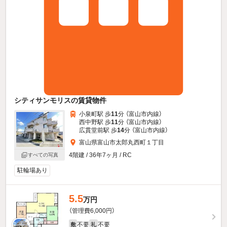
シティサンモリスの賃貸物件
小泉町駅 歩
11
分 （富山市内線）
西中野駅 歩
11
分 （富山市内線）
広貫堂前駅 歩
14
分 （富山市内線）
富山県富山市太郎丸西町１丁目
4階建 / 36年7ヶ月 / RC
すべての写真
駐輪場あり
5.5
万円
（管理費6,000円）
不要
不要
敷
礼