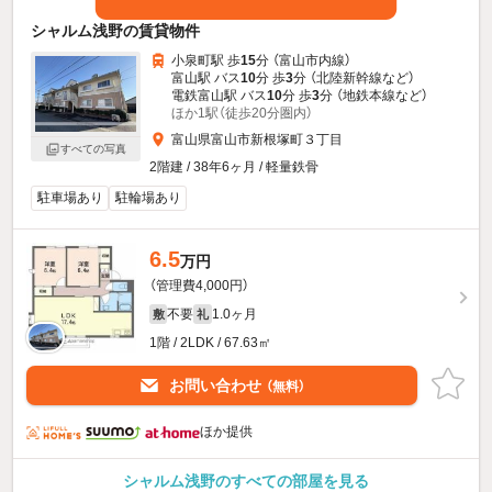
シャルム浅野の賃貸物件
小泉町駅 歩
15
分 （富山市内線）
富山駅 バス
10
分 歩
3
分 （北陸新幹線
など
）
電鉄富山駅 バス
10
分 歩
3
分 （地鉄本線
など
）
ほか1駅（徒歩20分圏内）
富山県富山市新根塚町３丁目
すべての写真
2階建 / 38年6ヶ月 / 軽量鉄骨
駐車場あり
駐輪場あり
6.5
万円
（管理費4,000円）
不要
1.0ヶ月
敷
礼
1階 / 2LDK / 67.63㎡
お問い合わせ
（無料）
ほか提供
シャルム浅野のすべての部屋を見る