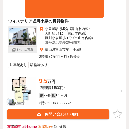
ウィステリア堀川小泉の賃貸物件
小泉町駅 歩
5
分 （富山市内線）
大町駅 歩
1
分 （富山市内線）
堀川小泉駅 歩
1
分 （富山市内線）
ほか2駅（徒歩20分圏内）
富山県富山市堀川小泉町
すべての写真
3階建 / 7年11ヶ月 / 鉄骨造
駐車場あり
駐輪場あり
9.5
万円
（管理費4,500円）
不要
1.5ヶ月
敷
礼
2階 / 2LDK / 56.72㎡
お問い合わせ
（無料）
ほか提供