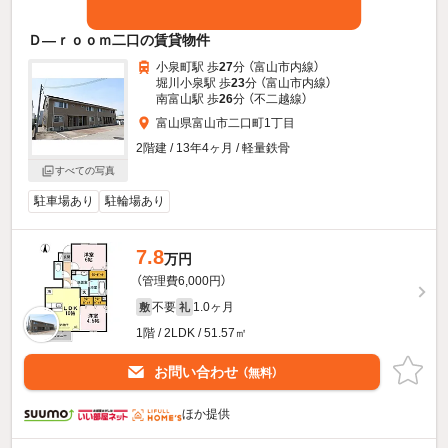
Ｄ—ｒｏｏｍ二口の賃貸物件
小泉町駅 歩
27
分 （富山市内線）
堀川小泉駅 歩
23
分 （富山市内線）
南富山駅 歩
26
分 （不二越線）
富山県富山市二口町1丁目
2階建 / 13年4ヶ月 / 軽量鉄骨
すべての写真
駐車場あり
駐輪場あり
7.8
万円
（管理費6,000円）
不要
1.0ヶ月
敷
礼
1階 / 2LDK / 51.57㎡
お問い合わせ
（無料）
ほか提供