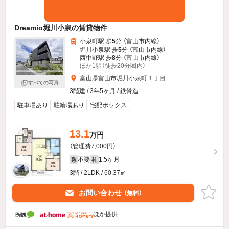
Dreamio堀川小泉の賃貸物件
小泉町駅 歩
5
分 （富山市内線）
堀川小泉駅 歩
5
分 （富山市内線）
西中野駅 歩
8
分 （富山市内線）
ほか1駅（徒歩20分圏内）
富山県富山市堀川小泉町１丁目
すべての写真
3階建 / 3年5ヶ月 / 鉄骨造
駐車場あり
駐輪場あり
宅配ボックス
13.1
万円
（管理費7,000円）
不要
1.5ヶ月
敷
礼
3階 / 2LDK / 60.37㎡
お問い合わせ
（無料）
ほか提供