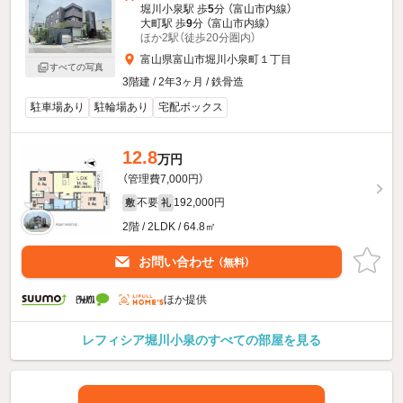
堀川小泉駅 歩
5
分 （富山市内線）
大町駅 歩
9
分 （富山市内線）
ほか2駅（徒歩20分圏内）
富山県富山市堀川小泉町１丁目
すべての写真
3階建 / 2年3ヶ月 / 鉄骨造
駐車場あり
駐輪場あり
宅配ボックス
12.8
万円
（管理費7,000円）
不要
192,000円
敷
礼
2階 / 2LDK / 64.8㎡
お問い合わせ
（無料）
ほか提供
レフィシア堀川小泉のすべての部屋を見る