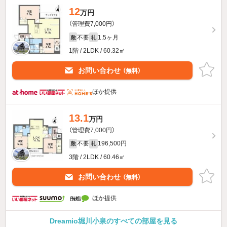
12
万円
（管理費7,000円）
不要
1.5ヶ月
敷
礼
1階 / 2LDK / 60.32㎡
お問い合わせ
（無料）
ほか提供
13.1
万円
（管理費7,000円）
不要
196,500円
敷
礼
3階 / 2LDK / 60.46㎡
お問い合わせ
（無料）
ほか提供
Dreamio堀川小泉のすべての部屋を見る