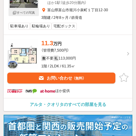
ほか1駅（徒歩20分圏内）
富山県富山市堀川小泉町１丁目12-30
すべての写真
3階建 / 2年8ヶ月 / 鉄骨造
駐車場あり
駐輪場あり
宅配ボックス
11.3
万円
（管理費7,500円）
不要
113,000円
敷
礼
1階 / 2LDK / 61.35㎡
お問い合わせ
（無料）
ほか提供
アルタ・クオリタのすべての部屋を見る