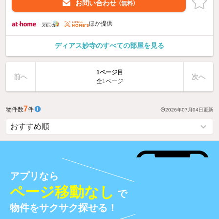
お問い合わせ
（無料）
ほか提供
ディアス妙寺のすべての部屋を見る
1ページ目
前へ
次へ
全1ページ
7
物件数
件
2026年07月04日
更新
アプリなら
ページ移動なし
で
物件をサクサク探せる！