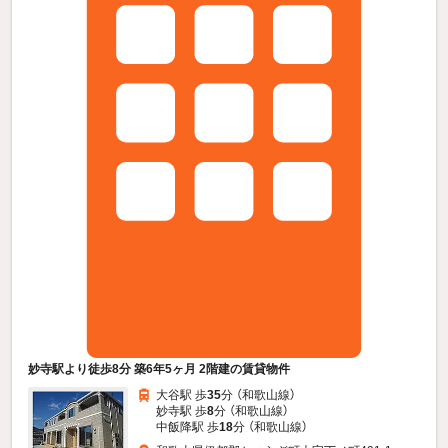
妙寺駅より徒歩8分 築6年5ヶ月 2階建の賃貸物件
大谷駅 歩
35
分 （和歌山線）
妙寺駅 歩
8
分 （和歌山線）
中飯降駅 歩
18
分 （和歌山線）