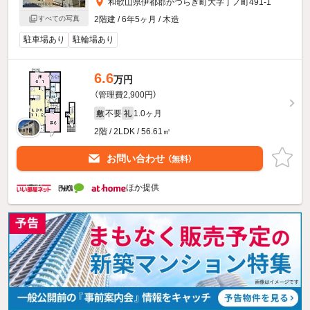
和歌山県伊都郡かつらぎ町大字丁ノ町491-1
2階建 / 6年5ヶ月 / 木造
すべての写真
駐車場あり
駐輪場あり
6.6
万円
（管理費2,900円）
不要
1.0ヶ月
敷
礼
2階 / 2LDK / 56.61㎡
お問い合わせ
（無料）
ほか提供