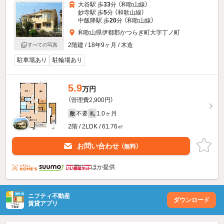
大谷駅 歩
33
分 （和歌山線）
妙寺駅 歩
5
分 （和歌山線）
中飯降駅 歩
20
分 （和歌山線）
和歌山県伊都郡かつらぎ町大字丁ノ町
2階建 / 18年9ヶ月 / 木造
すべての写真
駐車場あり
駐輪場あり
5.9
万円
（管理費2,900円）
不要
1.0ヶ月
敷
礼
2階 / 2LDK / 61.76㎡
お問い合わせ
（無料）
ほか提供
ニフティ不動産
ダウンロード
賃貸アプリ