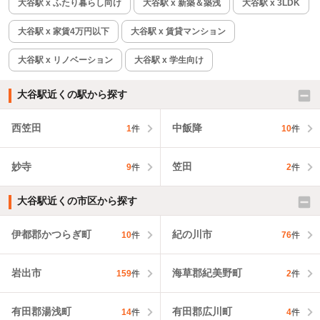
大谷駅 x ふたり暮らし向け
大谷駅 x 新築＆築浅
大谷駅 x 3LDK
大谷駅 x 家賃4万円以下
大谷駅 x 賃貸マンション
大谷駅 x リノベーション
大谷駅 x 学生向け
大谷駅近くの駅から探す
西笠田
中飯降
1
件
10
件
妙寺
笠田
9
件
2
件
大谷駅近くの市区から探す
伊都郡かつらぎ町
紀の川市
10
件
76
件
岩出市
海草郡紀美野町
159
件
2
件
有田郡湯浅町
有田郡広川町
14
件
4
件