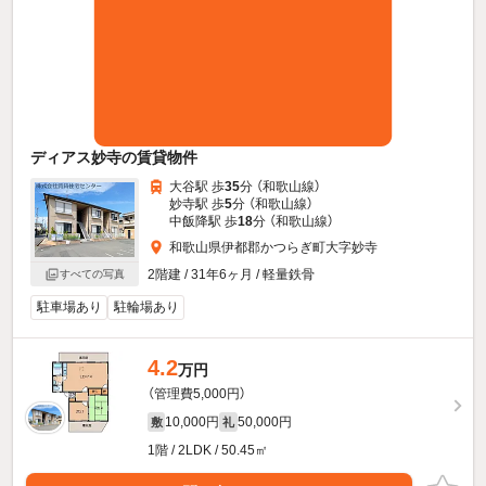
ディアス妙寺の賃貸物件
大谷駅 歩
35
分 （和歌山線）
妙寺駅 歩
5
分 （和歌山線）
中飯降駅 歩
18
分 （和歌山線）
和歌山県伊都郡かつらぎ町大字妙寺
2階建 / 31年6ヶ月 / 軽量鉄骨
すべての写真
駐車場あり
駐輪場あり
4.2
万円
（管理費5,000円）
10,000円
50,000円
敷
礼
1階 / 2LDK / 50.45㎡