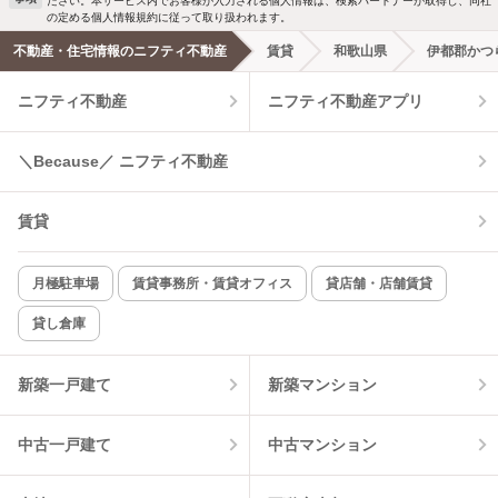
ださい。本サービス内でお客様が入力される個人情報は、検索パートナーが取得し、同社
洗濯機置場あり
独立洗面台
の定める個人情報規約に従って取り扱われます。
不動産・住宅情報のニフティ不動産
賃貸
和歌山県
伊都郡かつ
エアコンあり
都市ガス
ニフティ不動産
ニフティ不動産アプリ
温水洗浄便座
オートロック
＼Because／ ニフティ不動産
コンロ2口以上
追焚き機能
賃貸
TV付インターホン
角部屋
新着のみ
インターネット無料
月極駐車場
賃貸事務所・賃貸オフィス
貸店舗・店舗賃貸
貸し倉庫
該当件数:
物件一覧に反映
7
件
新築一戸建て
新築マンション
中古一戸建て
中古マンション