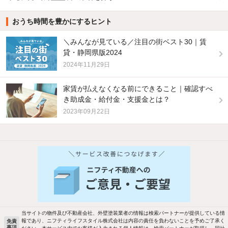
おうち時間を豊かにするヒント
＼みんなが見ている／注目の街ベスト30｜賃
貸・静岡県版2024
2024年11月29日
家賃が払えなくなる前にできること｜確認すべ
き助成金・給付金・支援金とは？
2023年09月22日
他の人はこんな条件で絞り込んでいます！
人気のこだわり条件
バス・トイレ別
2階以上
駐車場あり
ペット相談
当サイトの物件及び不動産会社、外壁塗装業者の情報は検索パートナーが提供している情
報であり、ニフティライフスタイル株式会社は内容の責任を負わないことを予めご了承く
免責
事項