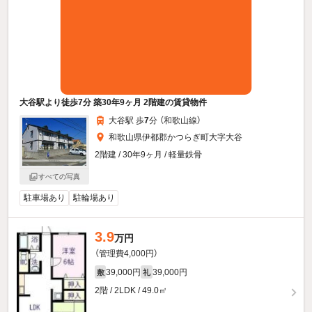
大谷駅より徒歩7分 築30年9ヶ月 2階建の賃貸物件
大谷駅 歩
7
分 （和歌山線）
和歌山県伊都郡かつらぎ町大字大谷
2階建 / 30年9ヶ月 / 軽量鉄骨
すべての写真
駐車場あり
駐輪場あり
3.9
万円
（管理費4,000円）
39,000円
39,000円
敷
礼
2階 / 2LDK / 49.0㎡