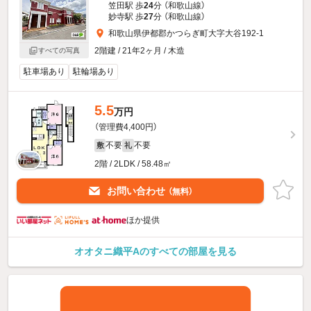
笠田駅 歩
24
分 （和歌山線）
妙寺駅 歩
27
分 （和歌山線）
和歌山県伊都郡かつらぎ町大字大谷192-1
2階建 / 21年2ヶ月 / 木造
すべての写真
駐車場あり
駐輪場あり
5.5
万円
（管理費4,400円）
不要
不要
敷
礼
2階 / 2LDK / 58.48㎡
お問い合わせ
（無料）
ほか提供
オオタニ織平Aのすべての部屋を見る