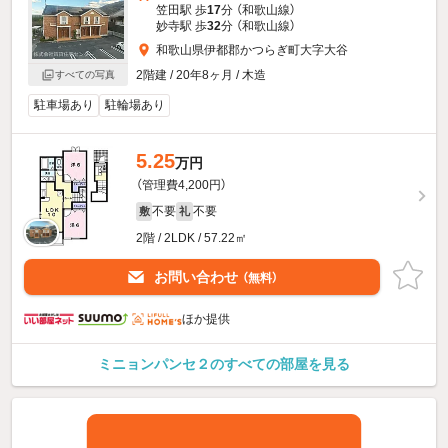
笠田駅 歩
17
分 （和歌山線）
妙寺駅 歩
32
分 （和歌山線）
和歌山県伊都郡かつらぎ町大字大谷
2階建 / 20年8ヶ月 / 木造
すべての写真
駐車場あり
駐輪場あり
5.25
万円
（管理費4,200円）
不要
不要
敷
礼
2階 / 2LDK / 57.22㎡
お問い合わせ
（無料）
ほか提供
ミニョンパンセ２のすべての部屋を見る