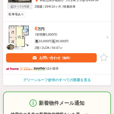
和歌山県伊都郡かつらぎ町大字妙寺439-34
2階建 / 26年10ヶ月 / 軽量鉄骨
すべての写真
駐車場あり
6
万円
（管理費5,000円）
10,000円
80,000円
敷
礼
2階 / 2LDK / 54.07㎡
お問い合わせ
（無料）
ほか提供
グリーンルーフ妙寺のすべての部屋を見る
新着物件メール通知