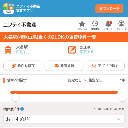
ニフティ不動産
ダウンロード
賃貸アプリ
お知らせ
閲覧履歴
マイページ
お気に入り
大谷駅(和歌山県)近くの2LDKの賃貸物件一覧
大谷駅
2LDK
変更する
変更する
条件を保存
新着通知
アプリで探す
賃料で探す
指定なし
〜
指定なし
7
件
指定した賃料で絞り込む
7
物件数
件
2026年07月04日
更新