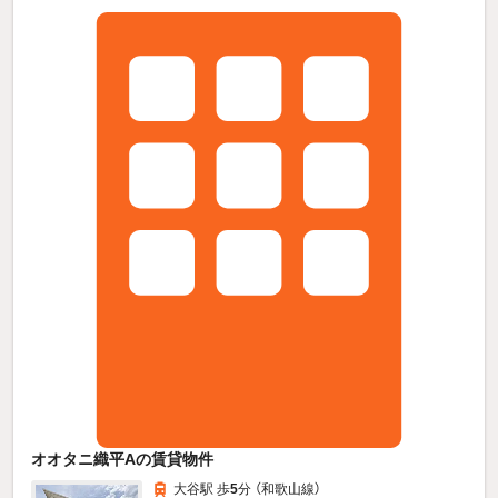
オオタニ織平Aの賃貸物件
大谷駅 歩
5
分 （和歌山線）