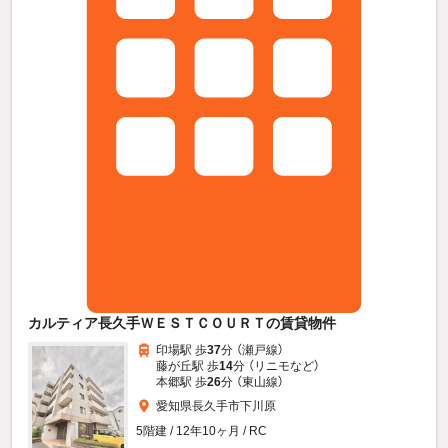
カルティア長久手ＷＥＳＴＣＯＵＲＴの賃貸物件
印場駅 歩
37
分 （瀬戸線）
藤が丘駅 歩
14
分 （リニモ
など
）
本郷駅 歩
26
分 （東山線）
愛知県長久手市下川原
5階建 / 12年10ヶ月 / RC