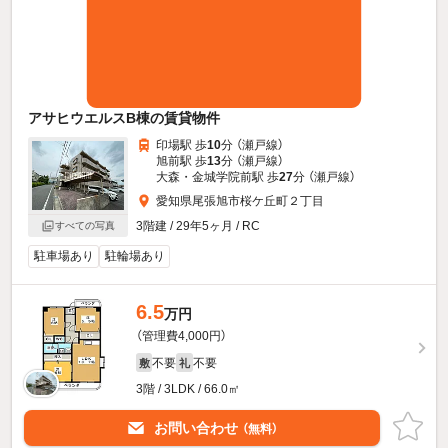
アサヒウエルスB棟の賃貸物件
印場駅 歩
10
分 （瀬戸線）
旭前駅 歩
13
分 （瀬戸線）
大森・金城学院前駅 歩
27
分 （瀬戸線）
愛知県尾張旭市桜ケ丘町２丁目
3階建 / 29年5ヶ月 / RC
すべての写真
駐車場あり
駐輪場あり
6.5
万円
（管理費4,000円）
不要
不要
敷
礼
3階 / 3LDK / 66.0㎡
お問い合わせ
（無料）