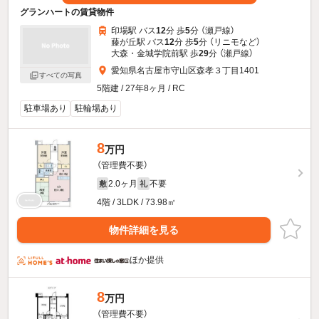
グランハートの賃貸物件
印場駅 バス
12
分 歩
5
分 （瀬戸線）
藤が丘駅 バス
12
分 歩
5
分 （リニモ
など
）
大森・金城学院前駅 歩
29
分 （瀬戸線）
愛知県名古屋市守山区森孝３丁目1401
すべての写真
5階建 / 27年8ヶ月 / RC
駐車場あり
駐輪場あり
8
万円
（管理費不要）
2.0ヶ月
不要
敷
礼
4階 / 3LDK / 73.98㎡
物件詳細を見る
ほか提供
8
万円
（管理費不要）