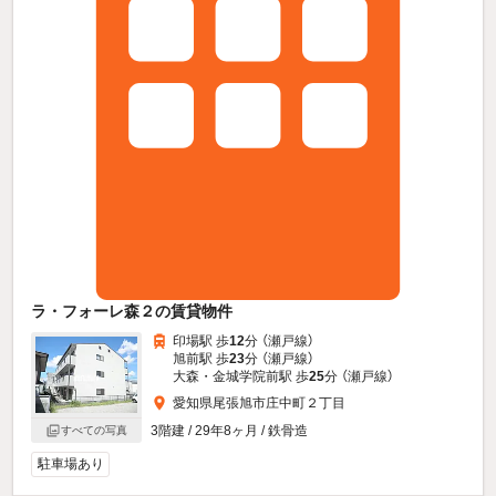
ラ・フォーレ森２の賃貸物件
印場駅 歩
12
分 （瀬戸線）
旭前駅 歩
23
分 （瀬戸線）
大森・金城学院前駅 歩
25
分 （瀬戸線）
愛知県尾張旭市庄中町２丁目
3階建 / 29年8ヶ月 / 鉄骨造
すべての写真
駐車場あり