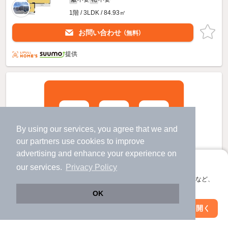
1階 / 3LDK / 84.93㎡
お問い合わせ
（無料）
提供
By using our services, you agree that we and
our
partners
use cookies to improve
advertising and enhance your experience on
アプリに切り替えて、サクサクお部屋探し
our services.
Privacy Policy
会員登録なしですぐ使える。マップ検索やお気に入り保存など、
アプリ限定の便利な機能が使えます！
OK
Web版で続行
アプリを開く
駅・沿線を変更
絞り込み条件を変更