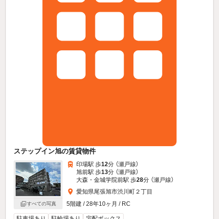
ステップイン旭の賃貸物件
印場駅 歩
12
分 （瀬戸線）
旭前駅 歩
13
分 （瀬戸線）
大森・金城学院前駅 歩
28
分 （瀬戸線）
愛知県尾張旭市渋川町２丁目
5階建 / 28年10ヶ月 / RC
すべての写真
駐車場あり
駐輪場あり
宅配ボックス