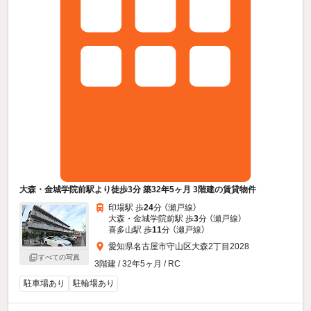
大森・金城学院前駅より徒歩3分 築32年5ヶ月 3階建の賃貸物件
印場駅 歩
24
分 （瀬戸線）
大森・金城学院前駅 歩
3
分 （瀬戸線）
喜多山駅 歩
11
分 （瀬戸線）
愛知県名古屋市守山区大森2丁目2028
すべての写真
3階建 / 32年5ヶ月 / RC
駐車場あり
駐輪場あり