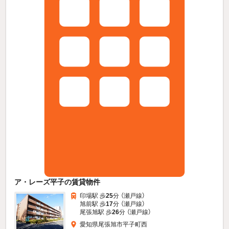
ア・レーズ平子の賃貸物件
印場駅 歩
25
分 （瀬戸線）
旭前駅 歩
17
分 （瀬戸線）
尾張旭駅 歩
26
分 （瀬戸線）
愛知県尾張旭市平子町西