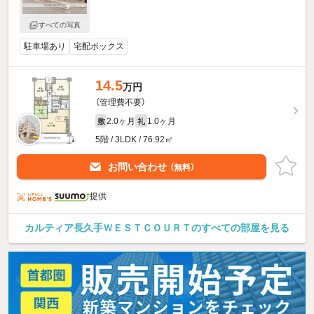
すべての写真
駐車場あり
宅配ボックス
14.5
万円
（管理費不要）
2.0ヶ月
1.0ヶ月
敷
礼
5階 / 3LDK / 76.92㎡
お問い合わせ
（無料）
提供
カルティア長久手ＷＥＳＴＣＯＵＲＴのすべての部屋を見る