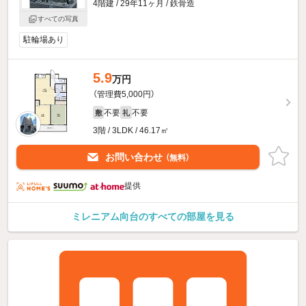
4階建 / 29年11ヶ月 / 鉄骨造
すべての写真
駐輪場あり
5.9
万円
（管理費5,000円）
不要
不要
敷
礼
3階 / 3LDK / 46.17㎡
お問い合わせ
（無料）
提供
ミレニアム向台のすべての部屋を見る