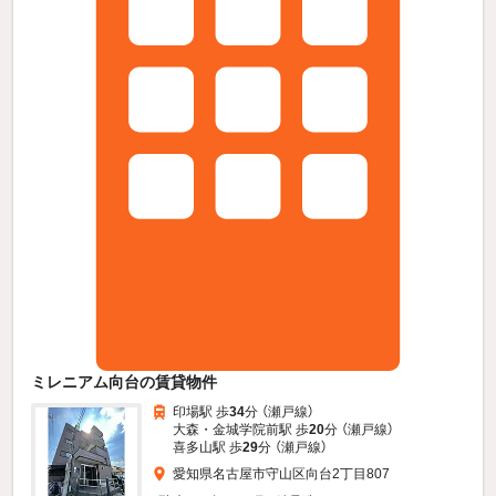
ミレニアム向台の賃貸物件
印場駅 歩
34
分 （瀬戸線）
大森・金城学院前駅 歩
20
分 （瀬戸線）
喜多山駅 歩
29
分 （瀬戸線）
愛知県名古屋市守山区向台2丁目807