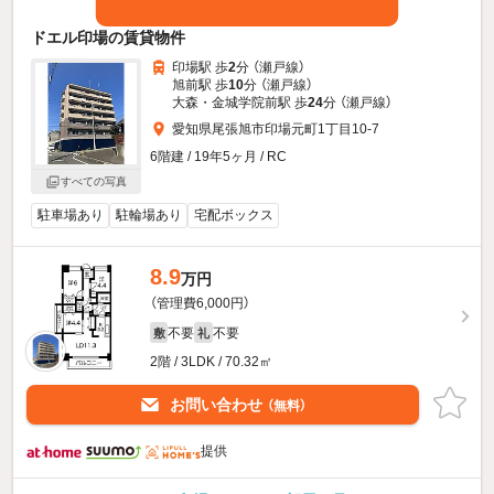
ドエル印場の賃貸物件
印場駅 歩
2
分 （瀬戸線）
旭前駅 歩
10
分 （瀬戸線）
大森・金城学院前駅 歩
24
分 （瀬戸線）
愛知県尾張旭市印場元町1丁目10-7
6階建 / 19年5ヶ月 / RC
すべての写真
駐車場あり
駐輪場あり
宅配ボックス
8.9
万円
（管理費6,000円）
不要
不要
敷
礼
2階 / 3LDK / 70.32㎡
お問い合わせ
（無料）
提供