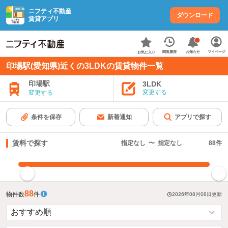
ニフティ不動産
ダウンロード
賃貸アプリ
お知らせ
閲覧履歴
マイページ
お気に入り
印場駅(愛知県)近くの3LDKの賃貸物件一覧
印場駅
3LDK
変更する
変更する
条件を保存
新着通知
アプリで探す
賃料で探す
指定なし
〜
指定なし
88
件
指定した賃料で絞り込む
88
物件数
件
2026年08月08日
更新