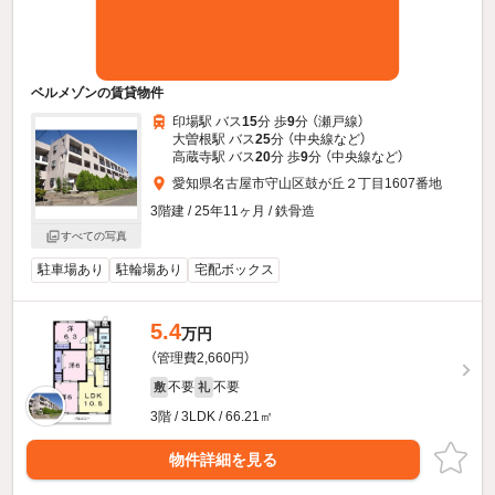
ベルメゾンの賃貸物件
印場駅 バス
15
分 歩
9
分 （瀬戸線）
大曽根駅 バス
25
分 （中央線
など
）
高蔵寺駅 バス
20
分 歩
9
分 （中央線
など
）
愛知県名古屋市守山区鼓が丘２丁目1607番地
3階建 / 25年11ヶ月 / 鉄骨造
すべての写真
駐車場あり
駐輪場あり
宅配ボックス
5.4
万円
（管理費2,660円）
不要
不要
敷
礼
3階 / 3LDK / 66.21㎡
物件詳細を見る