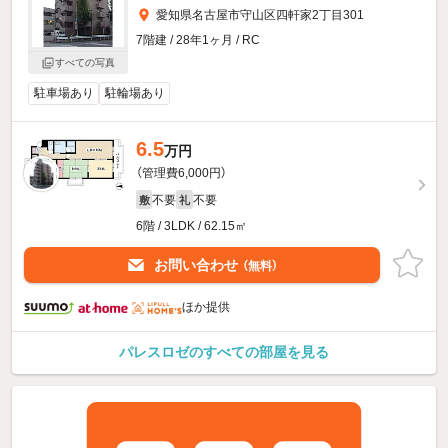
愛知県名古屋市守山区四軒家2丁目301
7階建 / 28年1ヶ月 / RC
すべての写真
駐車場あり
駐輪場あり
6.5
万円
（管理費6,000円）
不要
不要
敷
礼
6階 / 3LDK / 62.15㎡
お問い合わせ
（無料）
ほか提供
パレスロゼのすべての部屋を見る