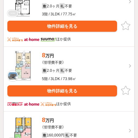
2.0ヶ月
不要
敷
礼
3階 / 3LDK / 77.75㎡
物件詳細を見る
ほか提供
8
万円
（管理費不要）
2.0ヶ月
不要
敷
礼
5階 / 3LDK / 73.98㎡
物件詳細を見る
ほか提供
8
万円
（管理費不要）
160,000円
不要
敷
礼