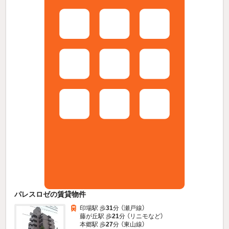
パレスロゼの賃貸物件
印場駅 歩
31
分 （瀬戸線）
藤が丘駅 歩
21
分 （リニモ
など
）
本郷駅 歩
27
分 （東山線）