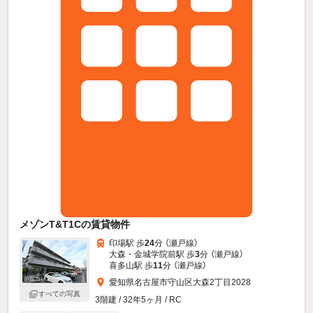
メゾンT&T1Cの賃貸物件
印場駅 歩
24
分 （瀬戸線）
大森・金城学院前駅 歩
3
分 （瀬戸線）
喜多山駅 歩
11
分 （瀬戸線）
愛知県名古屋市守山区大森2丁目2028
すべての写真
3階建 / 32年5ヶ月 / RC