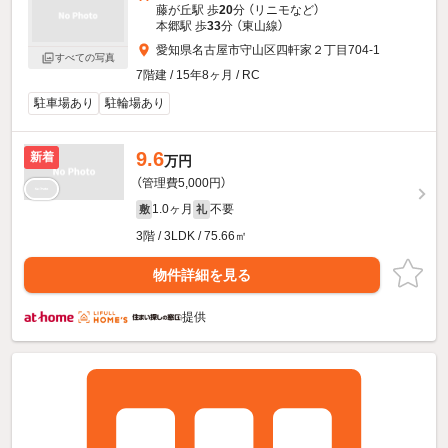
藤が丘駅 歩
20
分 （リニモ
など
）
本郷駅 歩
33
分 （東山線）
愛知県名古屋市守山区四軒家２丁目704-1
すべての写真
7階建 / 15年8ヶ月 / RC
駐車場あり
駐輪場あり
9.6
新着
万円
（管理費5,000円）
1.0ヶ月
不要
敷
礼
3階 / 3LDK / 75.66㎡
物件詳細を見る
提供