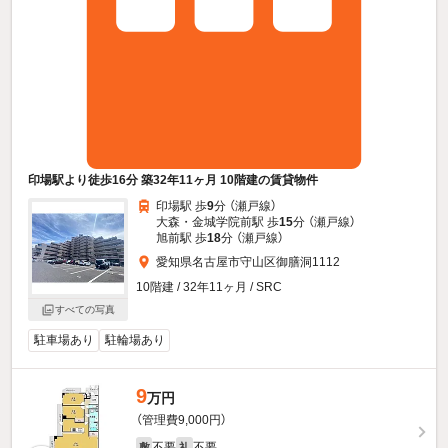
印場駅より徒歩16分 築32年11ヶ月 10階建の賃貸物件
印場駅 歩
9
分 （瀬戸線）
大森・金城学院前駅 歩
15
分 （瀬戸線）
旭前駅 歩
18
分 （瀬戸線）
愛知県名古屋市守山区御膳洞1112
10階建 / 32年11ヶ月 / SRC
すべての写真
駐車場あり
駐輪場あり
9
万円
（管理費9,000円）
不要
不要
敷
礼