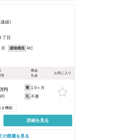
高速線）
）
４丁目
ヶ月
RC
建物構造
料
敷金
お気に入り
費等
礼金
1.0ヶ月
敷
万円
不要
0円
礼
炊き機能
詳細を見る
ての部屋を見る