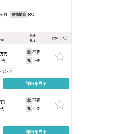
0ヶ月
RC
建物構造
料
敷金
お気に入り
費等
礼金
不要
敷
万円
不要
00円
礼
ーリング
詳細を見る
不要
敷
万円
不要
0円
礼
詳細を見る