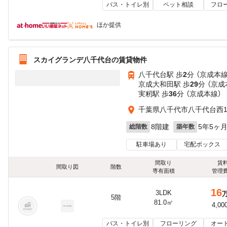
バス・トイレ別
ペット相談
フロ
ほか提供
スカイグランデ八千代台の賃貸物件
八千代台駅 歩
2
分 （京成本線
京成大和田駅 歩
29
分 （京成
実籾駅 歩
36
分 （京成本線）
千葉県八千代市八千代台西
8階建
5年5ヶ
総階数
築年数
駐車場あり
宅配ボックス
間取り
賃
間取り図
階数
専有面積
管理
16
3LDK
5階
81.0㎡
4,00
バス・トイレ別
フローリング
オー