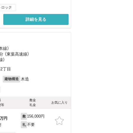
トロック
詳細を見る
本線）
分 （東葉高速線）
線）
2丁目
月
木造
建物構造
料
敷金
お気に入り
費等
礼金
156,000円
敷
万円
不要
要
礼