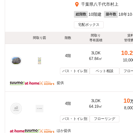
千葉県八千代市村上
10階建
18年1
総階数
築年数
宅配ボックス
間取り
賃
間取り図
階数
専有面積
管理
10.2
3LDK
4階
67.84㎡
10,0
バス・トイレ別
ペット相談
フロ
提供
10
3LDK
4階
64.19㎡
8,00
バス・トイレ別
フローリング
ほか提供