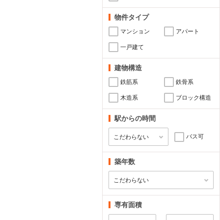
物件タイプ
マンション
アパート
一戸建て
建物構造
鉄筋系
鉄骨系
木造系
ブロック構造
駅からの時間
バス可
築年数
専有面積