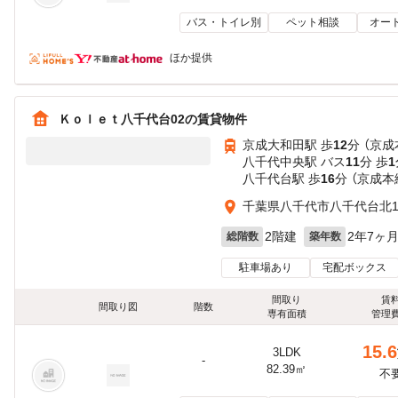
バス・トイレ別
ペット相談
オー
ほか提供
Ｋｏｌｅｔ八千代台02の賃貸物件
京成大和田駅 歩
12
分 （京成
八千代中央駅 バス
11
分 歩
1
八千代台駅 歩
16
分 （京成本
千葉県八千代市八千代台北1
2階建
2年7ヶ
総階数
築年数
駐車場あり
宅配ボックス
間取り
賃
間取り図
階数
専有面積
管理
15.6
3LDK
-
82.39㎡
不