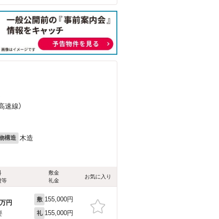
）
高速線）
木造
物構造
料
敷金
お気に入り
費等
礼金
155,000円
敷
万円
155,000円
要
礼