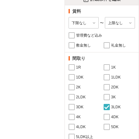
賃料
〜
管理費など込み
敷金無し
礼金無し
間取り
1R
1K
1DK
1LDK
2K
2DK
2LDK
3K
3DK
3LDK
4K
4DK
4LDK
5DK
5LDK以上