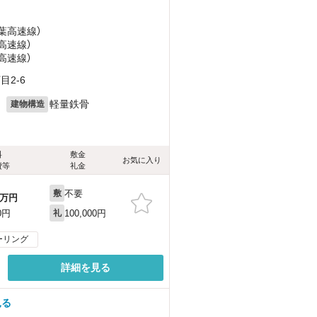
東葉高速線）
高速線）
高速線）
2-6
月
軽量鉄骨
建物構造
料
敷金
お気に入り
費等
礼金
不要
敷
万円
100,000円
0円
礼
ーリング
詳細を見る
見る