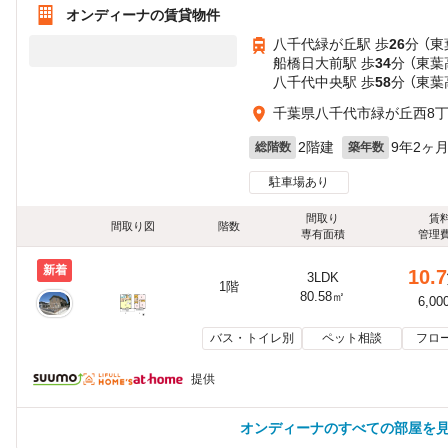
オンディーナの賃貸物件
八千代緑が丘駅 歩
26
分 （
船橋日大前駅 歩
34
分 （東葉
八千代中央駅 歩
58
分 （東葉
千葉県八千代市緑が丘西8丁目
2階建
9年2ヶ
総階数
築年数
駐車場あり
間取り
賃
間取り図
階数
専有面積
管理
新着
10.7
3LDK
1階
80.58㎡
6,00
バス・トイレ別
ペット相談
フロ
提供
オンディーナのすべての部屋を