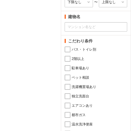
〜
建物名
こだわり条件
バス・トイレ別
2階以上
駐車場あり
ペット相談
洗濯機置場あり
独立洗面台
エアコンあり
都市ガス
温水洗浄便座