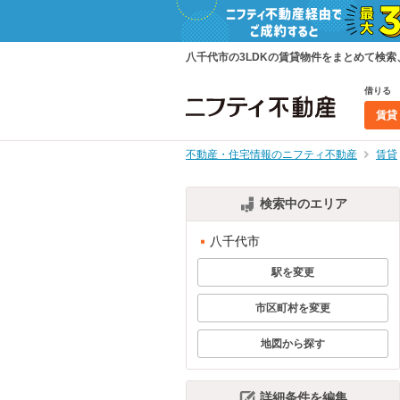
八千代市の3LDKの賃貸物件をまとめて検
借りる
賃貸
不動産・住宅情報のニフティ不動産
賃貸
検索中のエリア
八千代市
駅を変更
市区町村を変更
地図から探す
詳細条件を編集