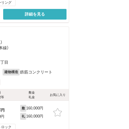
ーリング
詳細を見る
）
本線）
1丁目
月
鉄筋コンクリート
建物構造
料
敷金
お気に入り
費等
礼金
160,000円
敷
万円
160,000円
0円
礼
トロック