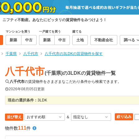
索、ニフティ不動産。あなたにピッタリの賃貸物件をみつけよう！
マンションを買う
一戸建てを買う
建てる
新築
中古
新築
中古
土地
不動産会社
調べる
千葉県
八千代市
八千代市の3LDKの賃貸物件を探す
八千代市
(千葉県)の3LDKの賃貸物件一覧
八千代市
の賃貸物件をさまざまなこだわり条件から検索できます。
2026年08月05日
更新
現在の選択条件：
3LDK
絞り込み
並び替え
＆
111
物件数
件