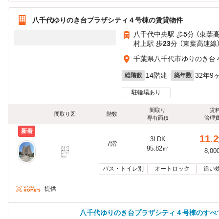
八千代ゆりのき台プラザシティ４号棟の賃貸物件
八千代中央駅 歩
5
分 （東葉
村上駅 歩
23
分 （東葉高速線
千葉県八千代市ゆりのき台
14階建
32年9
総階数
築年数
駐輪場あり
間取り
賃
間取り図
階数
専有面積
管理
新着
11.2
3LDK
7階
95.82㎡
8,00
バス・トイレ別
オートロック
追い
提供
八千代ゆりのき台プラザシティ４号棟のすべ