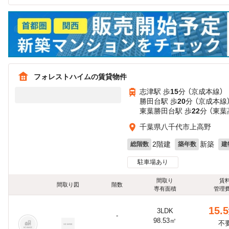
フォレストハイムの賃貸物件
志津駅 歩
15
分 （京成本線）
勝田台駅 歩
20
分 （京成本線
東葉勝田台駅 歩
22
分 （東葉
千葉県八千代市上高野
2階建
新築
総階数
築年数
建
駐車場あり
間取り
賃
間取り図
階数
専有面積
管理
15.5
3LDK
-
98.53㎡
不