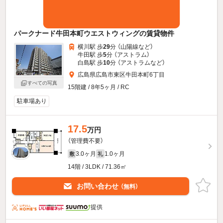
パークナード牛田本町ウエストウィングの賃貸物件
横川駅 歩
29
分 （山陽線
など
）
牛田駅 歩
5
分 （アストラム）
白島駅 歩
10
分 （アストラム
など
）
広島県広島市東区牛田本町6丁目
すべての写真
15階建 / 8年5ヶ月 / RC
駐車場あり
17.5
万円
（管理費不要）
3.0ヶ月
1.0ヶ月
敷
礼
14階 / 3LDK / 71.36㎡
お問い合わせ
（無料）
提供