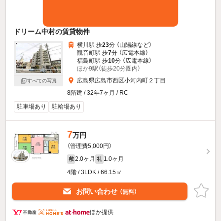
ドリーム中村の賃貸物件
横川駅 歩
23
分 （山陽線
など
）
観音町駅 歩
7
分 （広電本線）
福島町駅 歩
10
分 （広電本線）
ほか9駅（徒歩20分圏内）
広島県広島市西区小河内町２丁目
すべての写真
8階建 / 32年7ヶ月 / RC
駐車場あり
駐輪場あり
7
万円
（管理費5,000円）
2.0ヶ月
1.0ヶ月
敷
礼
4階 / 3LDK / 66.15㎡
お問い合わせ
（無料）
ほか提供