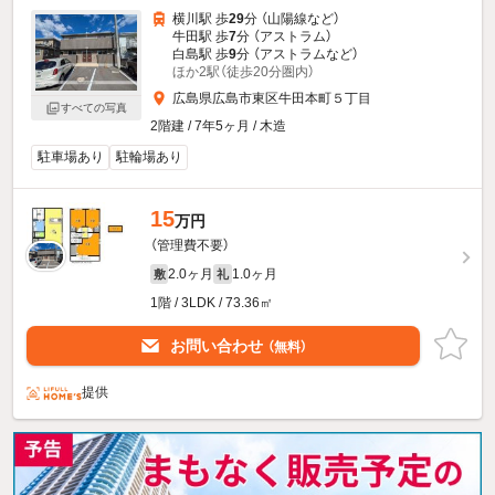
横川駅 歩
29
分 （山陽線
など
）
牛田駅 歩
7
分 （アストラム）
白島駅 歩
9
分 （アストラム
など
）
ほか2駅（徒歩20分圏内）
広島県広島市東区牛田本町５丁目
すべての写真
2階建 / 7年5ヶ月 / 木造
駐車場あり
駐輪場あり
15
万円
（管理費不要）
2.0ヶ月
1.0ヶ月
敷
礼
1階 / 3LDK / 73.36㎡
お問い合わせ
（無料）
提供