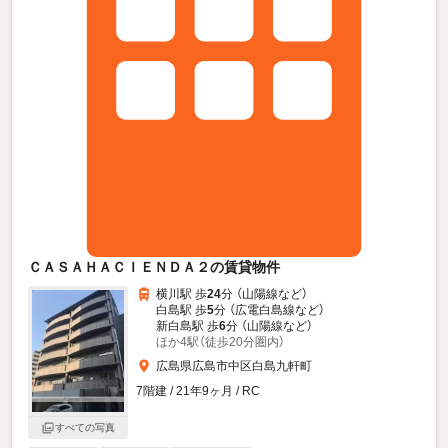
ＣＡＳＡＨＡＣＩＥＮＤＡ２の賃貸物件
横川駅 歩
24
分 （山陽線
など
）
白島駅 歩
5
分 （広電白島線
など
）
新白島駅 歩
6
分 （山陽線
など
）
ほか4駅（徒歩20分圏内）
広島県広島市中区白島九軒町
7階建 / 21年9ヶ月 / RC
すべての写真