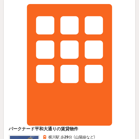
パークナード平和大通りの賃貸物件
横川駅 歩
29
分 （山陽線
など
）