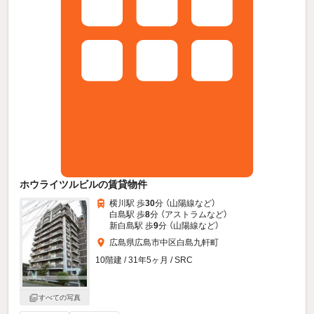
ホウライツルビルの賃貸物件
横川駅 歩
30
分 （山陽線
など
）
白島駅 歩
8
分 （アストラム
など
）
新白島駅 歩
9
分 （山陽線
など
）
広島県広島市中区白島九軒町
10階建 / 31年5ヶ月 / SRC
すべての写真