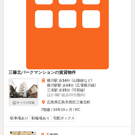
三篠北パークマンションの賃貸物件
横川駅 歩
14
分 （山陽線
など
）
横川駅駅 歩
14
分 （広電横川線）
三滝駅 歩
15
分 （可部線）
ほか3駅（徒歩20分圏内）
広島県広島市西区三篠北町
すべての写真
7階建 / 34年10ヶ月 / RC
駐車場あり
駐輪場あり
宅配ボックス