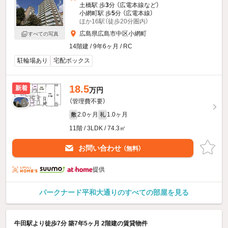
土橋駅 歩
3
分 （広電本線
など
）
小網町駅 歩
5
分 （広電本線）
ほか16駅（徒歩20分圏内）
広島県広島市中区小網町
すべての写真
14階建 / 9年6ヶ月 / RC
駐輪場あり
宅配ボックス
18.5
新着
万円
（管理費不要）
2.0ヶ月
1.0ヶ月
敷
礼
11階 / 3LDK / 74.3㎡
お問い合わせ
（無料）
提供
パークナード平和大通りのすべての部屋を見る
牛田駅より徒歩7分 築7年5ヶ月 2階建の賃貸物件