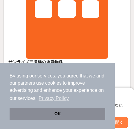
サンライズ三滝橋の賃貸物件
横川駅 歩
12
分 （山陽線
など
）
三滝駅 歩
2
分 （可部線）
By using our services, you agree that we and
横川駅駅 歩
12
分 （広電横川線）
our
partners
use cookies to improve
ほか1駅（徒歩20分圏内）
advertising and enhance your experience on
広島県広島市西区三滝本町1丁目
すべての写真
アプリに切り替えて、サクサクお部屋探し
our services.
Privacy Policy
7階建 / 35年8ヶ月 / RC
会員登録なしですぐ使える。マップ検索やお気に入り保存など、
駐車場あり
駐輪場あり
アプリ限定の便利な機能が使えます！
OK
Web版で続行
アプリを開く
8.7
駅・沿線を変更
絞り込み条件を変更
万円
（管理費5,000円）