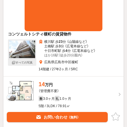
コンツェルトシティ榎町の賃貸物件
横川駅 歩
23
分 （山陽線
など
）
土橋駅 歩
3
分 （広電本線
など
）
十日市町駅 歩
4
分 （広電本線
など
）
ほか16駅（徒歩20分圏内）
広島県広島市中区榎町
すべての写真
14階建 / 27年2ヶ月 / SRC
14
万円
（管理費不要）
3.0ヶ月
1.0ヶ月
敷
礼
5階 / 3LDK / 78.91㎡
お問い合わせ
（無料）