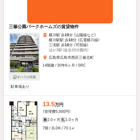
三篠公園パークホームズの賃貸物件
横川駅 歩
10
分 （山陽線
など
）
横川駅駅 歩
10
分 （広電横川線）
三滝駅 歩
10
分 （可部線）
ほか3駅（徒歩20分圏内）
広島県広島市西区三篠北町
14階建 / 30年6ヶ月 / SRC
すべての写真
駐車場あり
13.5
万円
（管理費5,000円）
2.0ヶ月
1.0ヶ月
敷
礼
7階 / 3LDK / 70.1㎡