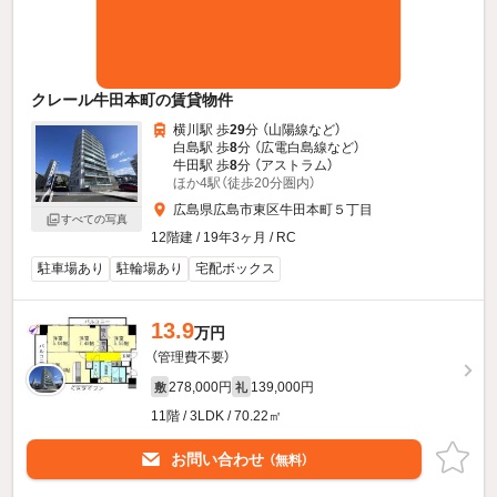
クレール牛田本町の賃貸物件
横川駅 歩
29
分 （山陽線
など
）
白島駅 歩
8
分 （広電白島線
など
）
牛田駅 歩
8
分 （アストラム）
ほか4駅（徒歩20分圏内）
広島県広島市東区牛田本町５丁目
すべての写真
12階建 / 19年3ヶ月 / RC
駐車場あり
駐輪場あり
宅配ボックス
13.9
万円
（管理費不要）
278,000円
139,000円
敷
礼
11階 / 3LDK / 70.22㎡
お問い合わせ
（無料）