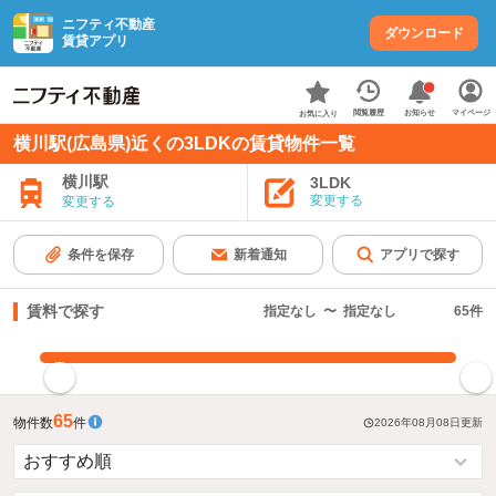
ニフティ不動産
ダウンロード
賃貸アプリ
お知らせ
閲覧履歴
マイページ
お気に入り
横川駅(広島県)近くの3LDKの賃貸物件一覧
横川駅
3LDK
変更する
変更する
条件を保存
新着通知
アプリで探す
賃料で探す
指定なし
〜
指定なし
65
件
指定した賃料で絞り込む
65
物件数
件
2026年08月08日
更新