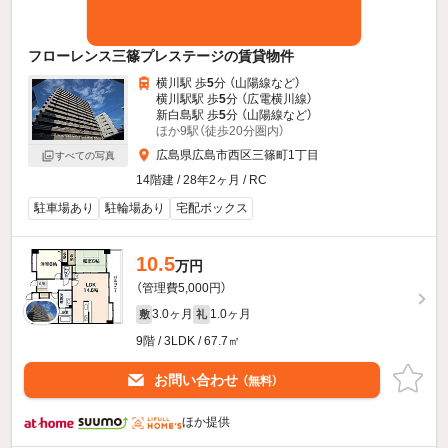
フローレンス三篠プレステージの賃貸物件
横川駅 歩
5
分 （山陽線
など
）
横川駅駅 歩
5
分 （広電横川線）
新白島駅 歩
5
分 （山陽線
など
）
ほか9駅（徒歩20分圏内）
広島県広島市西区三篠町1丁目
すべての写真
14階建 / 28年2ヶ月 / RC
駐車場あり
駐輪場あり
宅配ボックス
10.5
万円
（管理費5,000円）
3.0ヶ月
1.0ヶ月
敷
礼
9階 / 3LDK / 67.7㎡
お問い合わせ
（無料）
ほか提供