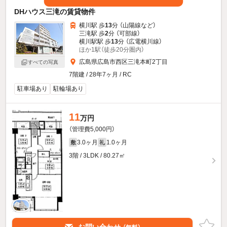
DHハウス三滝の賃貸物件
横川駅 歩
13
分 （山陽線
など
）
三滝駅 歩
2
分 （可部線）
横川駅駅 歩
13
分 （広電横川線）
ほか1駅（徒歩20分圏内）
広島県広島市西区三滝本町2丁目
すべての写真
7階建 / 28年7ヶ月 / RC
駐車場あり
駐輪場あり
11
万円
（管理費5,000円）
3.0ヶ月
1.0ヶ月
敷
礼
3階 / 3LDK / 80.27㎡