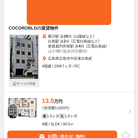
COCOROBLDの賃貸物件
横川駅 歩
28
分 （山陽線
など
）
白島駅 歩
2
分 （広電白島線
など
）
家庭裁判所前駅 歩
4
分 （広電白島線）
ほか9駅（徒歩20分圏内）
広島県広島市中区東白島町
4階建 / 29年7ヶ月 / RC
すべての写真
13.5
万円
（管理費5,000円）
1.0ヶ月
1.0ヶ月
敷
礼
4階 / 3LDK / 90.0㎡
お問い合わせ
（無料）