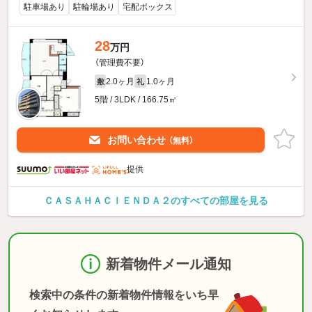
駐車場あり
駐輪場あり
宅配ボックス
28
万円
（管理費不要）
2.0ヶ月
1.0ヶ月
敷
礼
5階 / 3LDK / 166.75㎡
お問い合わせ
（無料）
提供
ＣＡＳＡＨＡＣＩＥＮＤＡ２のすべての部屋を見る
新着物件メール通知
検索中の条件の新着物件情報をいち早