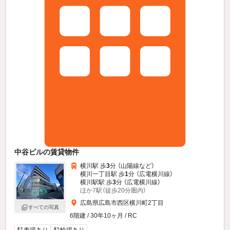
中谷ビルの賃貸物件
横川駅 歩
3
分 （山陽線
など
）
横川一丁目駅 歩
1
分 （広電横川線）
横川駅駅 歩
3
分 （広電横川線）
ほか7駅（徒歩20分圏内）
広島県広島市西区横川町2丁目
すべての写真
6階建 / 30年10ヶ月 / RC