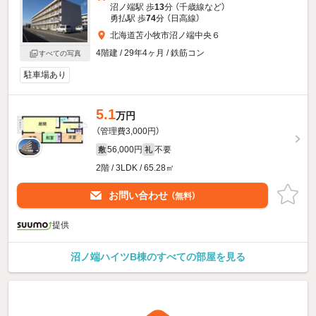
沼ノ端駅 歩
13
分 （千歳線
など
）
勇払駅 歩
74
分 （日高線）
北海道苫小牧市沼ノ端中央６
4階建 / 29年4ヶ月 / 鉄筋コン
すべての写真
駐車場あり
5.1
万円
（管理費3,000円）
56,000円
不要
敷
礼
2階 / 3LDK / 65.28㎡
お問い合わせ
（無料）
提供
沼ノ端ハイツB棟のすべての部屋を見る