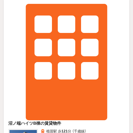
沼ノ端ハイツB棟の賃貸物件
植苗駅 歩
121
分 （千歳線）