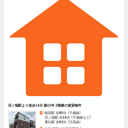
沼ノ端駅より徒歩14分 築15年 2階建の賃貸物件
植苗駅 歩
85
分 （千歳線）
沼ノ端駅 歩
14
分 （千歳線
など
）
勇払駅 歩
63
分 （日高線）