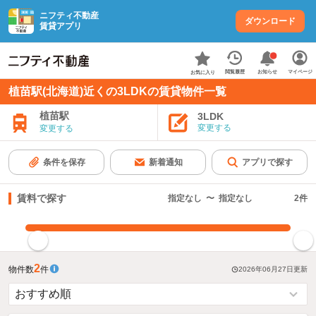
ニフティ不動産
ダウンロード
賃貸アプリ
お知らせ
閲覧履歴
マイページ
お気に入り
植苗駅(北海道)近くの3LDKの賃貸物件一覧
植苗駅
3LDK
変更する
変更する
条件を保存
新着通知
アプリで探す
賃料で探す
指定なし
〜
指定なし
2
件
指定した賃料で絞り込む
2
物件数
件
2026年06月27日
更新