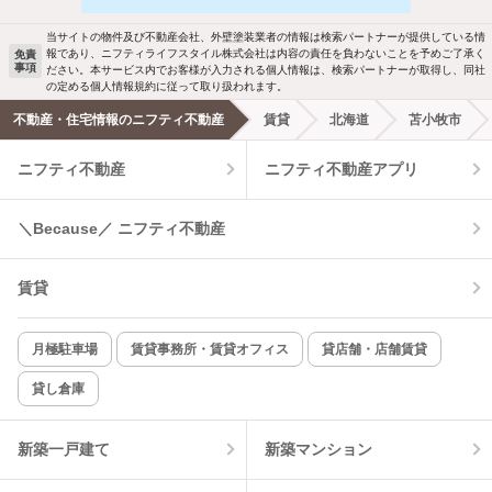
駐車場あり
ペット相談
当サイトの物件及び不動産会社、外壁塗装業者の情報は検索パートナーが提供している情
報であり、ニフティライフスタイル株式会社は内容の責任を負わないことを予めご了承く
免責
事項
ださい。本サービス内でお客様が入力される個人情報は、検索パートナーが取得し、同社
洗濯機置場あり
独立洗面台
の定める個人情報規約に従って取り扱われます。
不動産・住宅情報のニフティ不動産
賃貸
北海道
苫小牧市
エアコンあり
都市ガス
ニフティ不動産
ニフティ不動産アプリ
温水洗浄便座
オートロック
＼Because／ ニフティ不動産
コンロ2口以上
追焚き機能
賃貸
TV付インターホン
角部屋
新着のみ
インターネット無料
月極駐車場
賃貸事務所・賃貸オフィス
貸店舗・店舗賃貸
貸し倉庫
該当件数:
物件一覧に反映
2
件
新築一戸建て
新築マンション