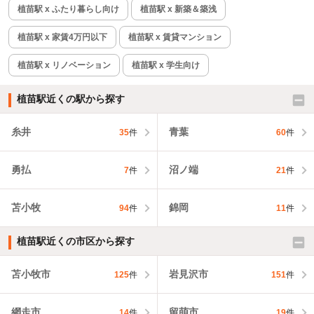
植苗駅 x ふたり暮らし向け
植苗駅 x 新築＆築浅
植苗駅 x 家賃4万円以下
植苗駅 x 賃貸マンション
植苗駅 x リノベーション
植苗駅 x 学生向け
植苗駅近くの駅から探す
糸井
青葉
35
件
60
件
勇払
沼ノ端
7
件
21
件
苫小牧
錦岡
94
件
11
件
植苗駅近くの市区から探す
苫小牧市
岩見沢市
125
件
151
件
網走市
留萌市
14
件
19
件