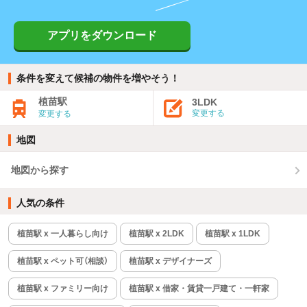
アプリをダウンロード
条件を変えて候補の物件を増やそう！
植苗駅
3LDK
変更する
変更する
地図
地図から探す
人気の条件
植苗駅 x 一人暮らし向け
植苗駅 x 2LDK
植苗駅 x 1LDK
植苗駅 x ペット可（相談）
植苗駅 x デザイナーズ
植苗駅 x ファミリー向け
植苗駅 x 借家・賃貸一戸建て・一軒家