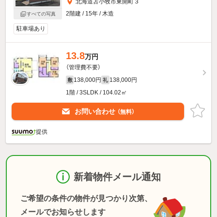
北海道苫小牧市東開町３
2階建 / 15年 / 木造
すべての写真
駐車場あり
13.8
万円
（管理費不要）
138,000円
138,000円
敷
礼
1階 / 3SLDK / 104.02㎡
お問い合わせ
（無料）
提供
新着物件メール通知
ご希望の条件の物件が見つかり次第、
メールでお知らせします