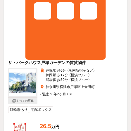
ザ・パークハウス戸塚ガーデンの賃貸物件
戸塚駅 歩
6
分 （湘南新宿宇
など
）
舞岡駅 歩
17
分 （横浜ブルー）
踊場駅 歩
30
分 （横浜ブルー）
神奈川県横浜市戸塚区上倉田町
7階建 / 8年2ヶ月 / RC
すべての写真
駐輪場あり
宅配ボックス
26.5
万円