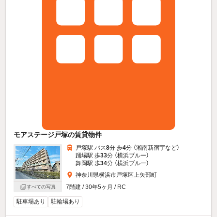
モアステージ戸塚の賃貸物件
戸塚駅 バス
8
分 歩
4
分 （湘南新宿宇
など
）
踊場駅 歩
33
分 （横浜ブルー）
舞岡駅 歩
34
分 （横浜ブルー）
神奈川県横浜市戸塚区上矢部町
7階建 / 30年5ヶ月 / RC
すべての写真
駐車場あり
駐輪場あり