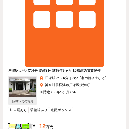
戸塚駅よりバス6分 徒歩3分 築35年5ヶ月 10階建の賃貸物件
戸塚駅 バス
6
分 歩
3
分 （湘南新宿宇
など
）
神奈川県横浜市戸塚区汲沢町
10階建 / 35年5ヶ月 / SRC
すべての写真
駐車場あり
駐輪場あり
宅配ボックス
12
万円