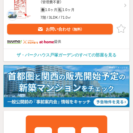
（管理費不要）
1.0ヶ月
1.0ヶ月
敷
礼
7階 / 3LDK / 71.0㎡
お問い合わせ
（無料）
提供
ザ・パークハウス戸塚ガーデンのすべての部屋を見る