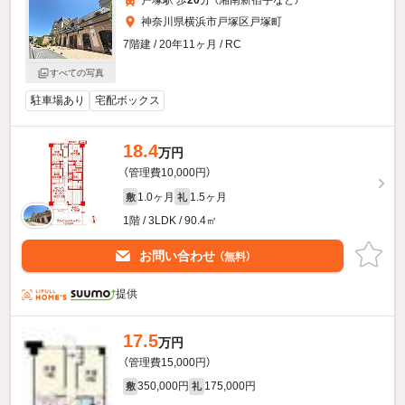
戸塚駅 歩
20
分 （湘南新宿宇
など
）
神奈川県横浜市戸塚区戸塚町
7階建 / 20年11ヶ月 / RC
すべての写真
駐車場あり
宅配ボックス
18.4
万円
（管理費10,000円）
1.0ヶ月
1.5ヶ月
敷
礼
1階 / 3LDK / 90.4㎡
お問い合わせ
（無料）
提供
17.5
万円
（管理費15,000円）
350,000円
175,000円
敷
礼