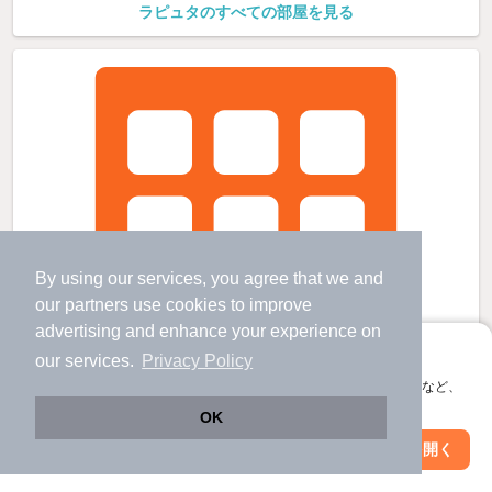
ラピュタのすべての部屋を見る
By using our services, you agree that we and
our
partners
use cookies to improve
advertising and enhance your experience on
アプリに切り替えて、サクサクお部屋探し
our services.
Privacy Policy
会員登録なしですぐ使える。マップ検索やお気に入り保存など、
アプリ限定の便利な機能が使えます！
OK
Web版で続行
アプリを開く
市区町村を変更
絞り込み条件を変更