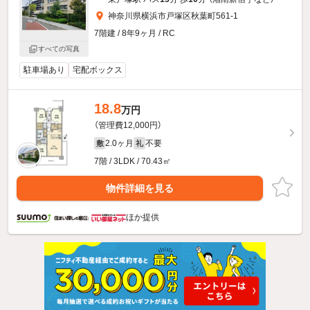
神奈川県横浜市戸塚区秋葉町561-1
7階建 / 8年9ヶ月 / RC
すべての写真
駐車場あり
宅配ボックス
18.8
万円
（管理費12,000円）
2.0ヶ月
不要
敷
礼
7階 / 3LDK / 70.43㎡
物件詳細を見る
ほか提供