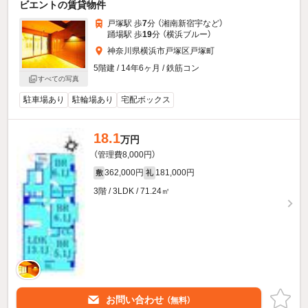
ビエントの賃貸物件
戸塚駅 歩
7
分 （湘南新宿宇
など
）
踊場駅 歩
19
分 （横浜ブルー）
神奈川県横浜市戸塚区戸塚町
5階建 / 14年6ヶ月 / 鉄筋コン
すべての写真
駐車場あり
駐輪場あり
宅配ボックス
18.1
万円
（管理費8,000円）
362,000円
181,000円
敷
礼
3階 / 3LDK / 71.24㎡
お問い合わせ
（無料）