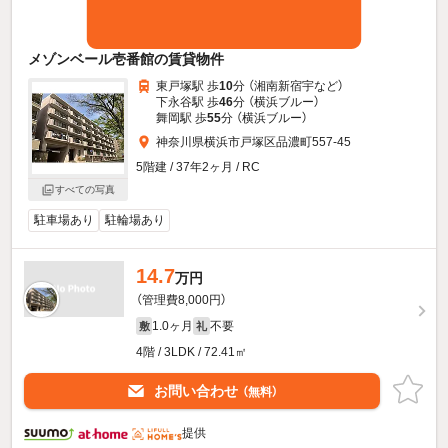
メゾンベール壱番館の賃貸物件
東戸塚駅 歩
10
分 （湘南新宿宇
など
）
下永谷駅 歩
46
分 （横浜ブルー）
舞岡駅 歩
55
分 （横浜ブルー）
神奈川県横浜市戸塚区品濃町557-45
5階建 / 37年2ヶ月 / RC
すべての写真
駐車場あり
駐輪場あり
14.7
万円
（管理費8,000円）
1.0ヶ月
不要
敷
礼
4階 / 3LDK / 72.41㎡
お問い合わせ
（無料）
提供