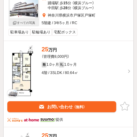
踊場駅 歩
15
分 （横浜ブルー）
中田駅 歩
28
分 （横浜ブルー）
神奈川県横浜市戸塚区戸塚町
5階建 / 3年5ヶ月 / RC
すべての写真
駐車場あり
駐輪場あり
宅配ボックス
25
万円
（管理費8,000円）
1.0ヶ月
1.0ヶ月
敷
礼
4階 / 3SLDK / 80.64㎡
お問い合わせ
（無料）
提供
25
万円