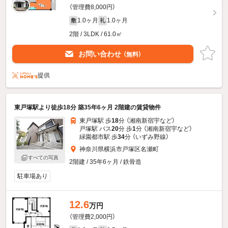
（管理費8,000円）
1.0ヶ月
1.0ヶ月
敷
礼
2階 / 3LDK / 61.0㎡
お問い合わせ
（無料）
提供
東戸塚駅より徒歩18分 築35年6ヶ月 2階建の賃貸物件
東戸塚駅 歩
18
分 （湘南新宿宇
など
）
戸塚駅 バス
20
分 歩
1
分 （湘南新宿宇
など
）
緑園都市駅 歩
34
分 （いずみ野線）
神奈川県横浜市戸塚区名瀬町
すべての写真
2階建 / 35年6ヶ月 / 鉄骨造
駐車場あり
12.6
万円
（管理費2,000円）