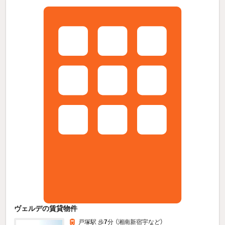
ヴェルデの賃貸物件
戸塚駅 歩
7
分 （湘南新宿宇
など
）