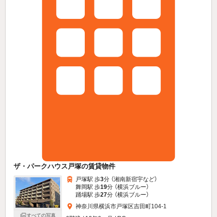
ザ・パークハウス戸塚の賃貸物件
戸塚駅 歩
3
分 （湘南新宿宇
など
）
舞岡駅 歩
19
分 （横浜ブルー）
踊場駅 歩
27
分 （横浜ブルー）
神奈川県横浜市戸塚区吉田町104-1
すべての写真