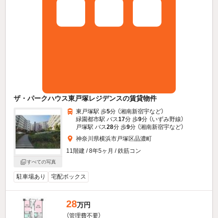
ザ・パークハウス東戸塚レジデンスの賃貸物件
東戸塚駅 歩
5
分 （湘南新宿宇
など
）
緑園都市駅 バス
17
分 歩
9
分 （いずみ野線）
戸塚駅 バス
28
分 歩
9
分 （湘南新宿宇
など
）
神奈川県横浜市戸塚区品濃町
11階建 / 8年5ヶ月 / 鉄筋コン
すべての写真
駐車場あり
宅配ボックス
28
万円
（管理費不要）