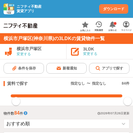
ニフティ不動産
ダウンロード
賃貸アプリ
お知らせ
閲覧履歴
マイページ
お気に入り
横浜市戸塚区(神奈川県)の3LDKの賃貸物件一覧
横浜市戸塚区
3LDK
変更する
変更する
条件を保存
新着通知
アプリで探す
賃料で探す
指定なし
〜
指定なし
84
件
指定した賃料で絞り込む
84
物件数
件
2026年07月26日
更新