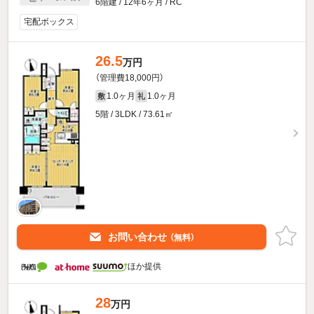
6階建 / 12年6ヶ月 / RC
宅配ボックス
26.5
万円
（管理費18,000円）
1.0ヶ月
1.0ヶ月
敷
礼
5階 / 3LDK / 73.61㎡
お問い合わせ
（無料）
ほか提供
28
万円