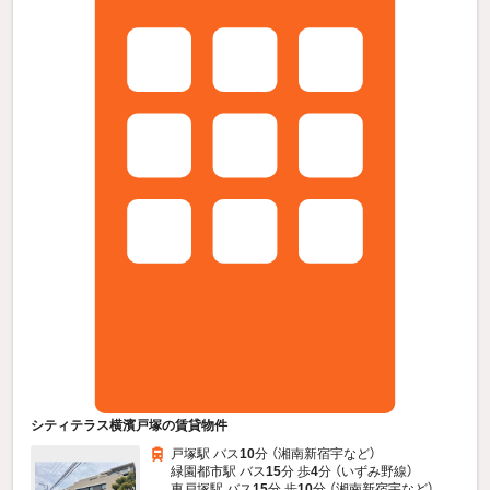
シティテラス横濱戸塚の賃貸物件
戸塚駅 バス
10
分 （湘南新宿宇
など
）
緑園都市駅 バス
15
分 歩
4
分 （いずみ野線）
東戸塚駅 バス
15
分 歩
10
分 （湘南新宿宇
など
）