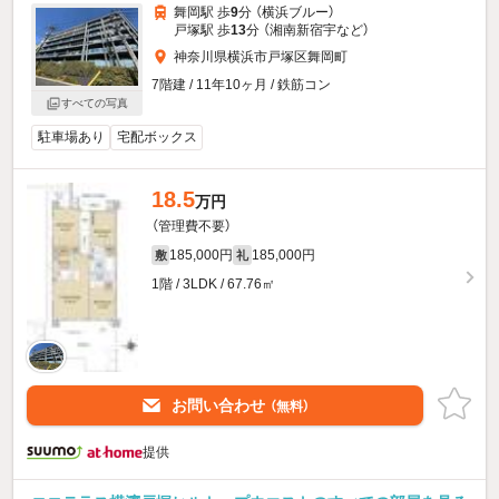
舞岡駅 歩
9
分 （横浜ブルー）
戸塚駅 歩
13
分 （湘南新宿宇
など
）
神奈川県横浜市戸塚区舞岡町
7階建 / 11年10ヶ月 / 鉄筋コン
すべての写真
駐車場あり
宅配ボックス
18.5
万円
（管理費不要）
185,000円
185,000円
敷
礼
1階 / 3LDK / 67.76㎡
お問い合わせ
（無料）
提供