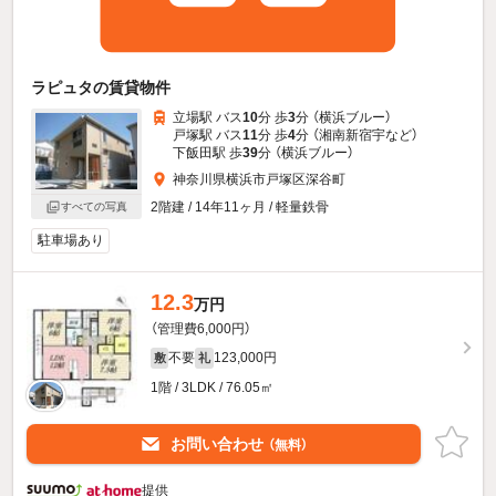
ラピュタの賃貸物件
立場駅 バス
10
分 歩
3
分 （横浜ブルー）
戸塚駅 バス
11
分 歩
4
分 （湘南新宿宇
など
）
下飯田駅 歩
39
分 （横浜ブルー）
神奈川県横浜市戸塚区深谷町
2階建 / 14年11ヶ月 / 軽量鉄骨
すべての写真
駐車場あり
12.3
万円
（管理費6,000円）
不要
123,000円
敷
礼
1階 / 3LDK / 76.05㎡
お問い合わせ
（無料）
提供