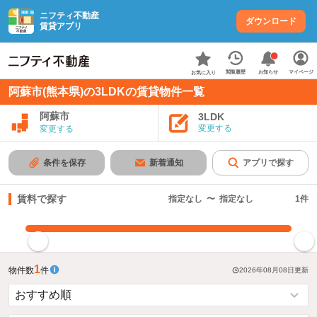
ニフティ不動産
ダウンロード
賃貸アプリ
お知らせ
閲覧履歴
マイページ
お気に入り
阿蘇市(熊本県)の3LDKの賃貸物件一覧
阿蘇市
3LDK
変更する
変更する
条件を保存
新着通知
アプリで探す
賃料で探す
指定なし
〜
指定なし
1
件
指定した賃料で絞り込む
1
物件数
件
2026年08月08日
更新