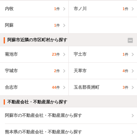
内牧
市ノ川
1
件
1
件
阿蘇
1
件
阿蘇市近隣の市区町村から探す
菊池市
宇土市
23
件
1
件
宇城市
天草市
2
件
4
件
合志市
玉名郡長洲町
44
件
3
件
不動産会社・不動産屋から探す
阿蘇市の不動産会社・不動産屋から探す
熊本県の不動産会社・不動産屋から探す