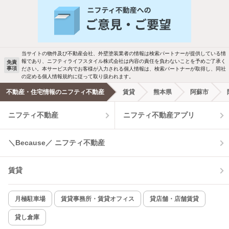
新着物件メール通知
バス・トイレ別
2階以上
検索中の条件の新着物件情報をいち早く
駐車場あり
ペット相談
お知らせします
当サイトの物件及び不動産会社、外壁塗装業者の情報は検索パートナーが提供している情
報であり、ニフティライフスタイル株式会社は内容の責任を負わないことを予めご了承く
免責
洗濯機置場あり
独立洗面台
事項
ださい。本サービス内でお客様が入力される個人情報は、検索パートナーが取得し、同社
新着メール通知を受け取る
の定める個人情報規約に従って取り扱われます。
エアコンあり
都市ガス
不動産・住宅情報のニフティ不動産
賃貸
熊本県
阿蘇市
ニフティ不動産
ニフティ不動産アプリ
温水洗浄便座
オートロック
コンロ2口以上
追焚き機能
＼Because／ ニフティ不動産
TV付インターホン
角部屋
賃貸
新着のみ
インターネット無料
月極駐車場
賃貸事務所・賃貸オフィス
貸店舗・店舗賃貸
貸し倉庫
該当件数:
物件一覧に反映