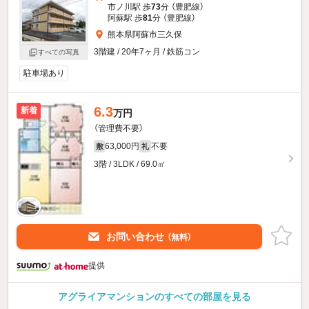
市ノ川駅 歩
73
分 （豊肥線）
阿蘇駅 歩
81
分 （豊肥線）
熊本県阿蘇市三久保
3階建 / 20年7ヶ月 / 鉄筋コン
すべての写真
駐車場あり
6.3
新着
万円
（管理費不要）
63,000円
不要
敷
礼
3階 / 3LDK / 69.0㎡
お問い合わせ
（無料）
提供
アグライアマンションのすべての部屋を見る