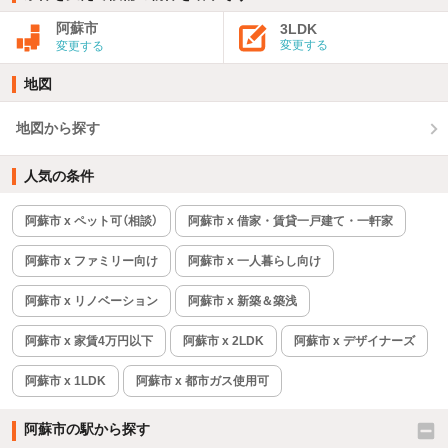
阿蘇市
3LDK
変更する
変更する
地図
地図から探す
人気の条件
阿蘇市 x ペット可（相談）
阿蘇市 x 借家・賃貸一戸建て・一軒家
阿蘇市 x ファミリー向け
阿蘇市 x 一人暮らし向け
阿蘇市 x リノベーション
阿蘇市 x 新築＆築浅
阿蘇市 x 家賃4万円以下
阿蘇市 x 2LDK
阿蘇市 x デザイナーズ
阿蘇市 x 1LDK
阿蘇市 x 都市ガス使用可
阿蘇市の駅から探す