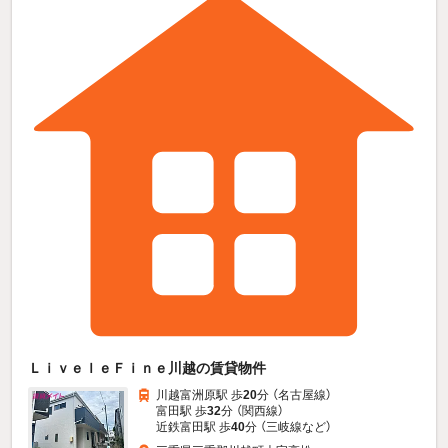
ＬｉｖｅｌｅＦｉｎｅ川越の賃貸物件
川越富洲原駅 歩
20
分 （名古屋線）
富田駅 歩
32
分 （関西線）
近鉄富田駅 歩
40
分 （三岐線
など
）