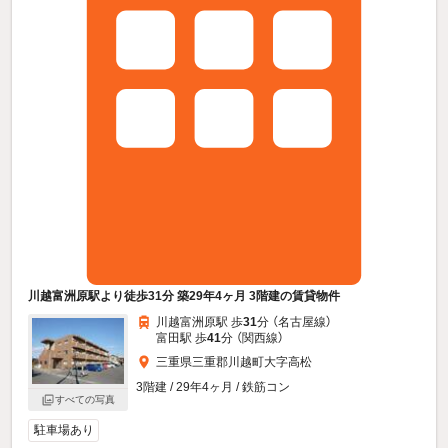
川越富洲原駅より徒歩31分 築29年4ヶ月 3階建の賃貸物件
川越富洲原駅 歩
31
分 （名古屋線）
富田駅 歩
41
分 （関西線）
三重県三重郡川越町大字高松
3階建 / 29年4ヶ月 / 鉄筋コン
すべての写真
駐車場あり