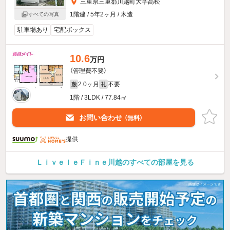
三重県三重郡川越町大字高松
1階建 / 5年2ヶ月 / 木造
すべての写真
駐車場あり
宅配ボックス
10.6
万円
（管理費不要）
2.0ヶ月
不要
敷
礼
1階 / 3LDK / 77.84㎡
お問い合わせ
（無料）
提供
ＬｉｖｅｌｅＦｉｎｅ川越のすべての部屋を見る