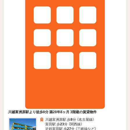
川越富洲原駅より徒歩8分 築28年8ヶ月 3階建の賃貸物件
川越富洲原駅 歩
8
分 （名古屋線）
富田駅 歩
23
分 （関西線）
近鉄富田駅 歩
27
分 （三岐線
など
）