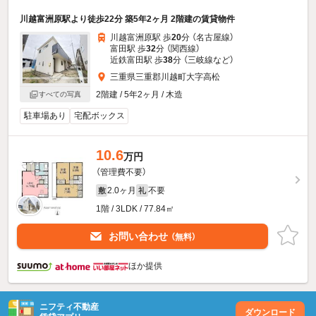
川越富洲原駅より徒歩22分 築5年2ヶ月 2階建の賃貸物件
川越富洲原駅 歩
20
分 （名古屋線）
富田駅 歩
32
分 （関西線）
近鉄富田駅 歩
38
分 （三岐線
など
）
三重県三重郡川越町大字高松
2階建 / 5年2ヶ月 / 木造
すべての写真
駐車場あり
宅配ボックス
10.6
万円
（管理費不要）
2.0ヶ月
不要
敷
礼
1階 / 3LDK / 77.84㎡
お問い合わせ
（無料）
ほか提供
ニフティ不動産
ダウンロード