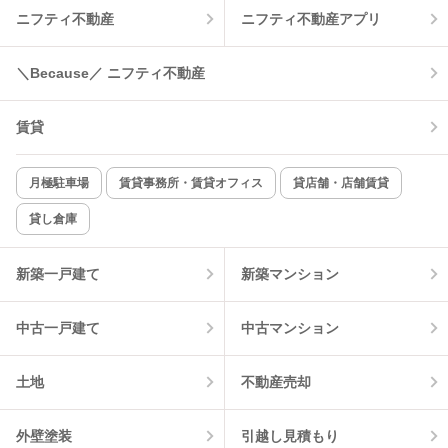
ニフティ不動産
ニフティ不動産アプリ
温水洗浄便座
オートロック
＼Because／ ニフティ不動産
コンロ2口以上
追焚き機能
賃貸
TV付インターホン
角部屋
新着のみ
インターネット無料
月極駐車場
賃貸事務所・賃貸オフィス
貸店舗・店舗賃貸
貸し倉庫
該当件数:
物件一覧に反映
7
件
新築一戸建て
新築マンション
中古一戸建て
中古マンション
土地
不動産売却
外壁塗装
引越し見積もり