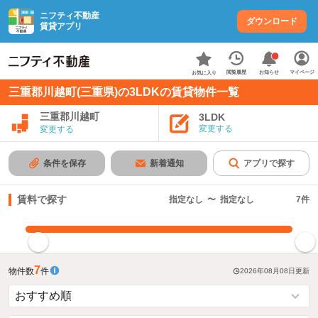
ニフティ不動産
ダウンロード
賃貸アプリ
お知らせ
閲覧履歴
マイページ
お気に入り
三重郡川越町(三重県)の3LDKの賃貸物件一覧
三重郡川越町
3LDK
変更する
変更する
条件を保存
新着通知
アプリで探す
賃料で探す
指定なし
〜
指定なし
7
件
指定した賃料で絞り込む
7
物件数
件
2026年08月08日
更新