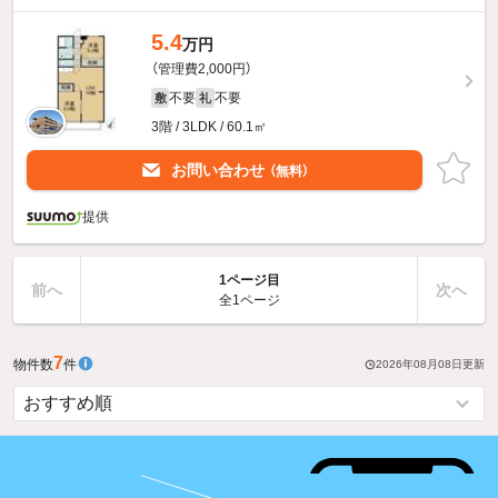
5.4
万円
（管理費2,000円）
不要
不要
敷
礼
3階 / 3LDK / 60.1㎡
お問い合わせ
（無料）
提供
1ページ目
前へ
次へ
全1ページ
7
物件数
件
2026年08月08日
更新