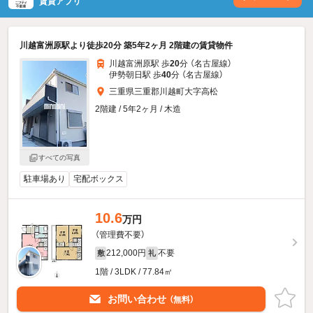
賃貸アプリ
川越富洲原駅より徒歩20分 築5年2ヶ月 2階建の賃貸物件
川越富洲原駅 歩
20
分 （名古屋線）
伊勢朝日駅 歩
40
分 （名古屋線）
三重県三重郡川越町大字高松
2階建 / 5年2ヶ月 / 木造
すべての写真
駐車場あり
宅配ボックス
10.6
万円
（管理費不要）
212,000円
不要
敷
礼
1階 / 3LDK / 77.84㎡
お問い合わせ
（無料）