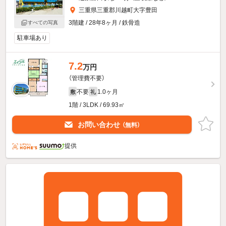
三重県三重郡川越町大字豊田
3階建 / 28年8ヶ月 / 鉄骨造
すべての写真
駐車場あり
7.2
万円
（管理費不要）
不要
1.0ヶ月
敷
礼
1階 / 3LDK / 69.93㎡
お問い合わせ
（無料）
提供