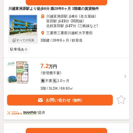
川越富洲原駅より徒歩8分 築28年8ヶ月 3階建の賃貸物件
川越富洲原駅 歩
8
分 （名古屋線）
富田駅 歩
23
分 （関西線）
近鉄富田駅 歩
27
分 （三岐線
など
）
三重県三重郡川越町大字豊田
3階建 / 28年8ヶ月 / 鉄骨造
すべての写真
駐車場あり
7.2
万円
（管理費不要）
不要
1.0ヶ月
敷
礼
3階 / 3LDK / 69.93㎡
お問い合わせ
（無料）
提供