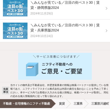
＼みんなが見ている／注目の街ベスト30｜賃
貸・静岡県版2024
2024年11月29日
＼みんなが見ている／注目の街ベスト30｜賃
貸・兵庫県版2024
2024年10月24日
他の人はこんな条件で絞り込んでいます！
人気のこだわり条件
新着物件メール通知
バス・トイレ別
2階以上
検索中の条件の新着物件情報をいち早く
駐車場あり
ペット相談
お知らせします
当サイトの物件及び不動産会社、外壁塗装業者の情報は検索パートナーが提供している情
報であり、ニフティライフスタイル株式会社は内容の責任を負わないことを予めご了承く
免責
事項
ださい。本サービス内でお客様が入力される個人情報は、検索パートナーが取得し、同社
洗濯機置場あり
独立洗面台
新着メール通知を受け取る
の定める個人情報規約に従って取り扱われます。
不動産・住宅情報のニフティ不動産
賃貸
三重県
三重郡川越町
エアコンあり
都市ガス