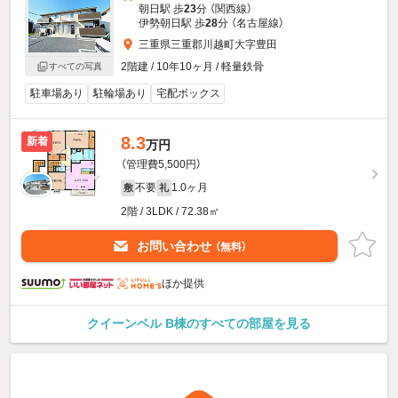
朝日駅 歩
23
分 （関西線）
伊勢朝日駅 歩
28
分 （名古屋線）
三重県三重郡川越町大字豊田
2階建 / 10年10ヶ月 / 軽量鉄骨
すべての写真
駐車場あり
駐輪場あり
宅配ボックス
8.3
新着
万円
（管理費5,500円）
不要
1.0ヶ月
敷
礼
2階 / 3LDK / 72.38㎡
お問い合わせ
（無料）
ほか提供
クイーンベル B棟のすべての部屋を見る