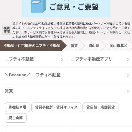
バス・トイレ別
2階以上
駐車場あり
ペット相談
当サイトの物件及び不動産会社、外壁塗装業者の情報は検索パートナーが提供している情
報であり、ニフティライフスタイル株式会社は内容の責任を負わないことを予めご了承く
免責
洗濯機置場あり
独立洗面台
事項
ださい。本サービス内でお客様が入力される個人情報は、検索パートナーが取得し、同社
の定める個人情報規約に従って取り扱われます。
エアコンあり
都市ガス
不動産・住宅情報のニフティ不動産
賃貸
岡山県
岡山市北区
ニフティ不動産
ニフティ不動産アプリ
温水洗浄便座
オートロック
コンロ2口以上
追焚き機能
＼Because／ ニフティ不動産
TV付インターホン
角部屋
賃貸
新着のみ
インターネット無料
月極駐車場
賃貸事務所・賃貸オフィス
貸店舗・店舗賃貸
貸し倉庫
該当件数:
物件一覧に反映
1
件