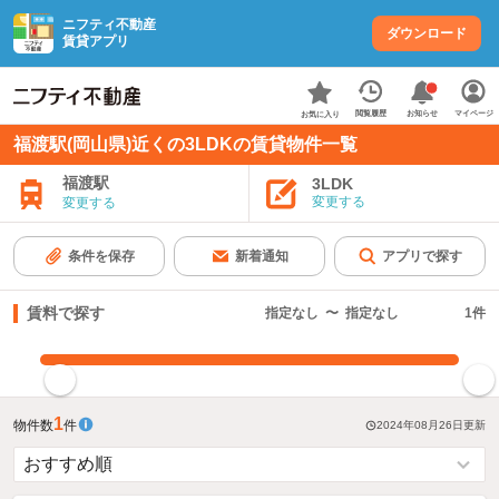
ニフティ不動産
ダウンロード
賃貸アプリ
お知らせ
閲覧履歴
マイページ
お気に入り
福渡駅(岡山県)近くの3LDKの賃貸物件一覧
福渡駅
3LDK
変更する
変更する
条件を保存
新着通知
アプリで探す
賃料で探す
指定なし
〜
指定なし
1
件
指定した賃料で絞り込む
1
物件数
件
2024年08月26日
更新