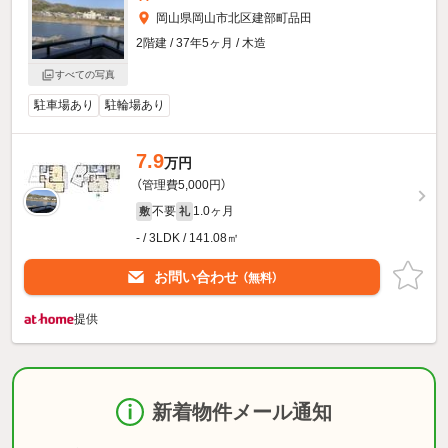
岡山県岡山市北区建部町品田
2階建 / 37年5ヶ月 / 木造
すべての写真
駐車場あり
駐輪場あり
7.9
万円
（管理費5,000円）
不要
1.0ヶ月
敷
礼
- / 3LDK / 141.08㎡
お問い合わせ
（無料）
提供
新着物件メール通知