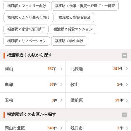
福渡駅 x ファミリー向け
福渡駅 x 借家・賃貸一戸建て・一軒家
福渡駅 x ふたり暮らし向け
福渡駅 x 新築＆築浅
福渡駅 x 家賃4万円以下
福渡駅 x 賃貸マンション
福渡駅 x リノベーション
福渡駅 x 学生向け
福渡駅近くの駅から探す
岡山
北長瀬
537
件
191
件
庭瀬
牧山
63
件
2
件
玉柏
備前原
3
件
19
件
福渡駅近くの市区から探す
岡山市北区
浅口市
549
件
1
件