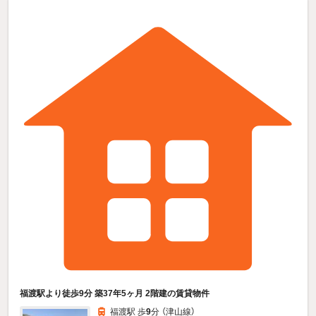
福渡駅より徒歩9分 築37年5ヶ月 2階建の賃貸物件
福渡駅 歩
9
分 （津山線）