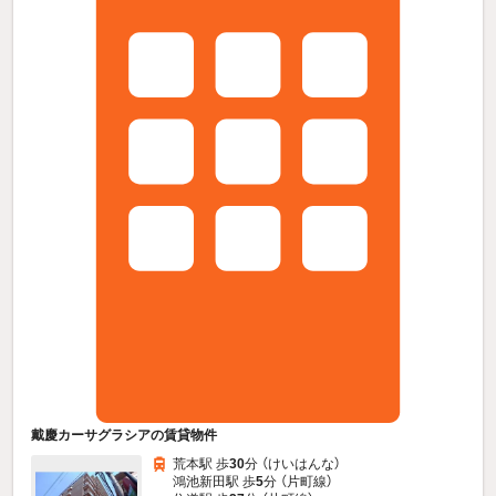
戴慶カーサグラシアの賃貸物件
荒本駅 歩
30
分 （けいはんな）
鴻池新田駅 歩
5
分 （片町線）