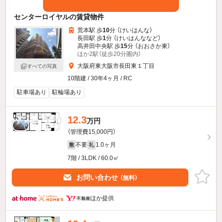
センターロイヤルの賃貸物件
荒本駅 歩
10
分 （けいはんな）
長田駅 歩
1
分 （けいはんな
など
）
高井田中央駅 歩
15
分 （おおさか東）
ほか2駅（徒歩20分圏内）
大阪府東大阪市長田東１丁目
すべての写真
10階建 / 30年4ヶ月 / RC
駐車場あり
駐輪場あり
12.3
万円
（管理費15,000円）
不要
1.0ヶ月
敷
礼
7階 / 3LDK / 60.0㎡
お問い合わせ
（無料）
ほか提供