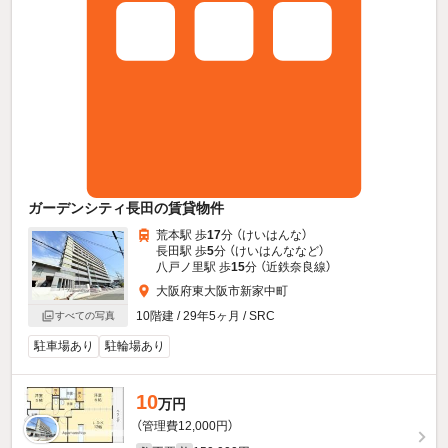
ガーデンシティ長田の賃貸物件
荒本駅 歩
17
分 （けいはんな）
長田駅 歩
5
分 （けいはんな
など
）
八戸ノ里駅 歩
15
分 （近鉄奈良線）
大阪府東大阪市新家中町
10階建 / 29年5ヶ月 / SRC
すべての写真
駐車場あり
駐輪場あり
10
万円
（管理費12,000円）