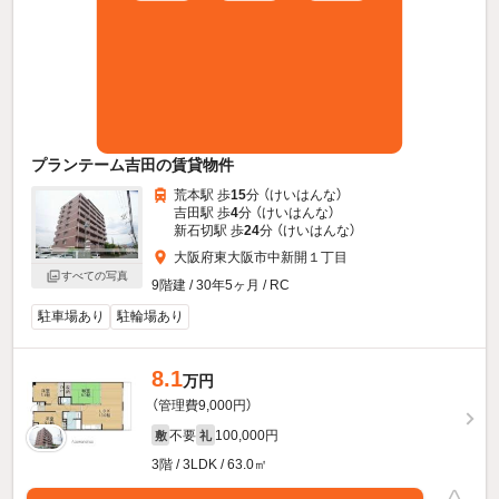
プランテーム吉田の賃貸物件
荒本駅 歩
15
分 （けいはんな）
吉田駅 歩
4
分 （けいはんな）
新石切駅 歩
24
分 （けいはんな）
大阪府東大阪市中新開１丁目
すべての写真
9階建 / 30年5ヶ月 / RC
駐車場あり
駐輪場あり
8.1
万円
（管理費9,000円）
不要
100,000円
敷
礼
3階 / 3LDK / 63.0㎡