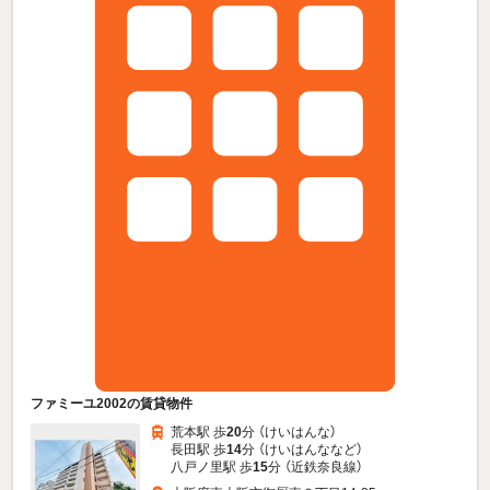
ファミーユ2002の賃貸物件
荒本駅 歩
20
分 （けいはんな）
長田駅 歩
14
分 （けいはんな
など
）
八戸ノ里駅 歩
15
分 （近鉄奈良線）