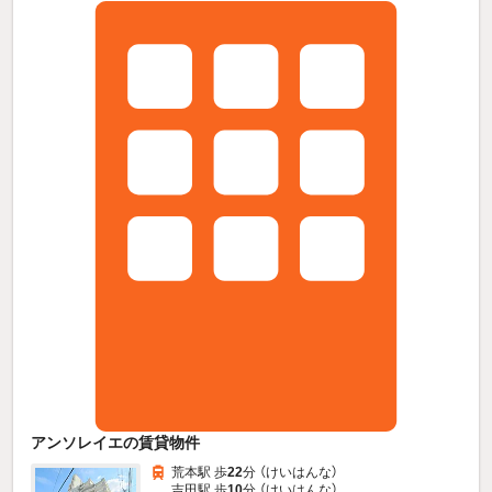
アンソレイエの賃貸物件
荒本駅 歩
22
分 （けいはんな）
吉田駅 歩
10
分 （けいはんな）