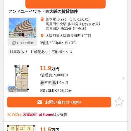
アンドユーイワキ・東大阪の賃貸物件
荒本駅 歩
27
分 （けいはんな）
高井田中央駅 歩
11
分 （おおさか東）
高井田駅 歩
11
分 （中央線）
大阪府東大阪市長田西１丁目
9階建 / 28年6ヶ月 / RC
すべての写真
駐車場あり
駐輪場あり
宅配ボックス
11.9
万円
（管理費15,000円）
不要
1.0ヶ月
敷
礼
9階 / 3LDK / 63.25㎡
お問い合わせ
（無料）
ほか提供
11.5
万円