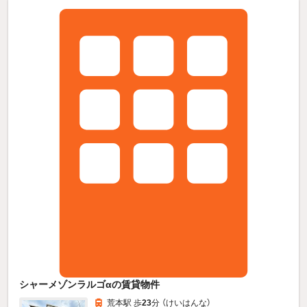
シャーメゾンラルゴαの賃貸物件
荒本駅 歩
23
分 （けいはんな）