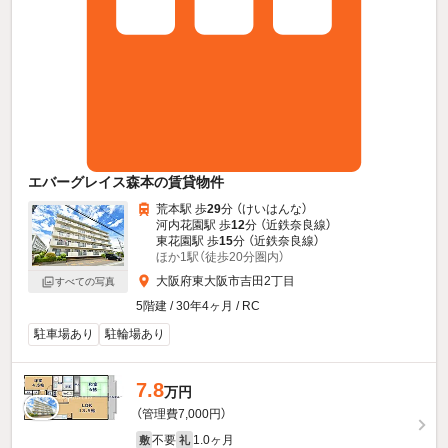
エバーグレイス森本の賃貸物件
荒本駅 歩
29
分 （けいはんな）
河内花園駅 歩
12
分 （近鉄奈良線）
東花園駅 歩
15
分 （近鉄奈良線）
ほか1駅（徒歩20分圏内）
大阪府東大阪市吉田2丁目
すべての写真
5階建 / 30年4ヶ月 / RC
駐車場あり
駐輪場あり
7.8
万円
（管理費7,000円）
不要
1.0ヶ月
敷
礼