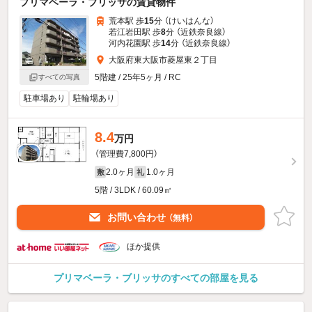
プリマベーラ・ブリッサの賃貸物件
荒本駅 歩
15
分 （けいはんな）
若江岩田駅 歩
8
分 （近鉄奈良線）
河内花園駅 歩
14
分 （近鉄奈良線）
大阪府東大阪市菱屋東２丁目
5階建 / 25年5ヶ月 / RC
すべての写真
駐車場あり
駐輪場あり
8.4
万円
（管理費7,800円）
2.0ヶ月
1.0ヶ月
敷
礼
5階 / 3LDK / 60.09㎡
お問い合わせ
（無料）
ほか提供
プリマベーラ・ブリッサのすべての部屋を見る