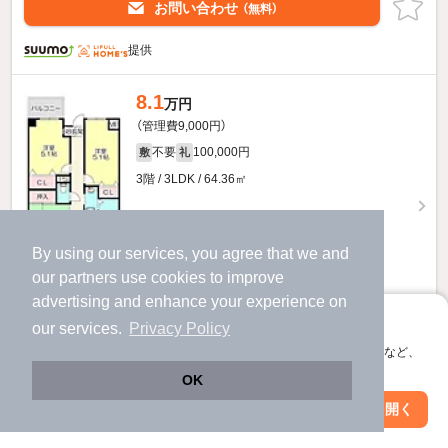
お問い合わせ
（無料）
提供
8.1
万円
（管理費9,000円）
不要
100,000円
敷
礼
3階 / 3LDK / 64.36㎡
By using our services, you agree that we and
our
partners
use cookies to improve
advertising and enhance your experience on
アプリに切り替えて、サクサクお部屋探し
our services.
Privacy Policy
会員登録なしですぐ使える。マップ検索やお気に入り保存など、
お問い合わせ
（無料）
アプリ限定の便利な機能が使えます！
OK
提供
Web版で続行
アプリを開く
駅・沿線を変更
絞り込み条件を変更
8.1