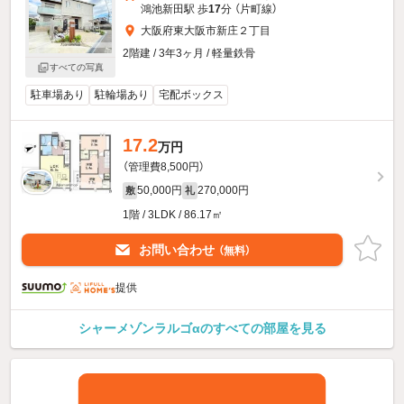
鴻池新田駅 歩
17
分 （片町線）
大阪府東大阪市新庄２丁目
2階建 / 3年3ヶ月 / 軽量鉄骨
すべての写真
駐車場あり
駐輪場あり
宅配ボックス
17.2
万円
（管理費8,500円）
50,000円
270,000円
敷
礼
1階 / 3LDK / 86.17㎡
お問い合わせ
（無料）
提供
シャーメゾンラルゴαのすべての部屋を見る