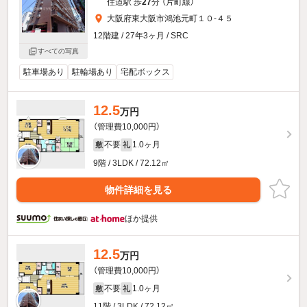
住道駅 歩
27
分 （片町線）
大阪府東大阪市鴻池元町１０-４５
12階建 / 27年3ヶ月 / SRC
すべての写真
駐車場あり
駐輪場あり
宅配ボックス
12.5
万円
（管理費10,000円）
不要
1.0ヶ月
敷
礼
9階 / 3LDK / 72.12㎡
物件詳細を見る
ほか提供
12.5
万円
（管理費10,000円）
不要
1.0ヶ月
敷
礼
11階 / 3LDK / 72.12㎡