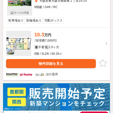
大阪府東大阪市御厨東２丁目14-25
8階建 / 24年 / RC
すべての写真
駐車場あり
駐輪場あり
宅配ボックス
10.3
万円
（管理費7,000円）
不要
2.0ヶ月
敷
礼
8階 / 3LDK / 66.26㎡
物件詳細を見る
ほか提供