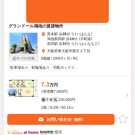
グランドール鴻池の賃貸物件
荒本駅 歩
26
分 （けいはんな）
鴻池新田駅 歩
14
分 （片町線）
長田駅 歩
33
分 （けいはんな
など
）
大阪府東大阪市新庄２丁目
6階建 / 28年5ヶ月 / RC
すべての写真
駐車場あり
駐輪場あり
宅配ボックス
7.3
万円
（管理費7,000円）
不要
100,000円
敷
礼
1階 / 3LDK / 60.16㎡
お問い合わせ
（無料）
提供