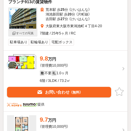
ブランチ913の賃貸物件
荒本駅 歩
25
分 （けいはんな）
鴻池新田駅 歩
20
分 （片町線）
吉田駅 歩
27
分 （けいはんな）
大阪府東大阪市東鴻池町４丁目4-20
7階建 / 25年5ヶ月 / RC
すべての写真
駐車場あり
駐輪場あり
宅配ボックス
9.8
万円
（管理費10,000円）
不要
1.0ヶ月
敷
礼
6階 / 3LDK / 73.2㎡
お問い合わせ
（無料）
提供
9.7
万円
（管理費10,000円）