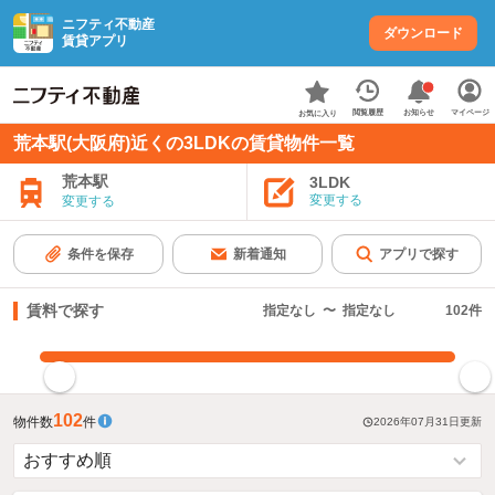
ニフティ不動産
ダウンロード
賃貸アプリ
お知らせ
閲覧履歴
マイページ
お気に入り
荒本駅(大阪府)近くの3LDKの賃貸物件一覧
荒本駅
3LDK
変更する
変更する
条件を保存
新着通知
アプリで探す
賃料で探す
指定なし
〜
指定なし
102
件
指定した賃料で絞り込む
102
物件数
件
2026年07月31日
更新