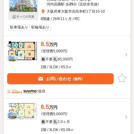
河内花園駅 歩
25
分 （近鉄奈良線）
大阪府東大阪市吉田本町1丁目10-10
すべての写真
8階建 / 26年11ヶ月 / RC
駐車場あり
駐輪場あり
8.5
万円
（管理費5,000円）
不要
85,000円
敷
礼
2階 / 3LDK / 65.0㎡
お問い合わせ
（無料）
提供
8.5
万円
（管理費5,000円）
不要
1.0ヶ月
敷
礼
2階 / 3LDK / 65.09㎡