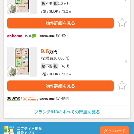
不要
1.0ヶ月
敷
礼
7階 / 3LDK / 73.2㎡
物件詳細を見る
ほか提供
9.6
万円
（管理費10,000円）
不要
1.0ヶ月
敷
礼
6階 / 3LDK / 73.2㎡
物件詳細を見る
ほか提供
ブランチ913のすべての部屋を見る
ニフティ不動産
ダウンロード
賃貸アプリ