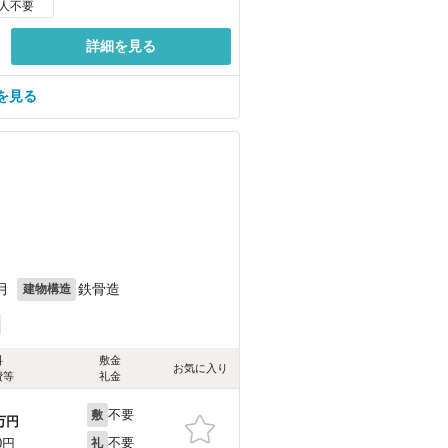
人不要
詳細を見る
を見る
）
月
鉄骨造
建物構造
料
敷金
お気に入り
費等
礼金
不要
敷
万円
不要
0円
礼