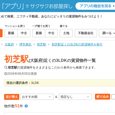
まとめて検索、ニフティ不動産。あなたにピッタリの賃貸物件をみつけよう！
マンションを買う
一戸建てを買う
建てる
新築
中古
新築
中古
土地
不動産会社
調べる
大阪府
堺市東区
初芝駅
初芝駅近くの3LDKの賃貸物件を探す
初芝駅
(大阪府)近くの3LDKの賃貸物件一覧
初芝駅
の賃貸物件をさまざまなこだわり条件から検索できます。
2026年08月05日
更新
現在の選択条件：
3LDK
絞り込み
並び替え
＆
51
物件数
件