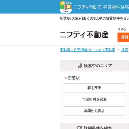
初芝駅(大阪府)近くの3LDKの賃貸物件を
借りる
賃貸
不動産・住宅情報のニフティ不動産
賃貸
検索中のエリア
初芝駅
駅を変更
市区町村を変更
地図から探す
詳細条件を編集