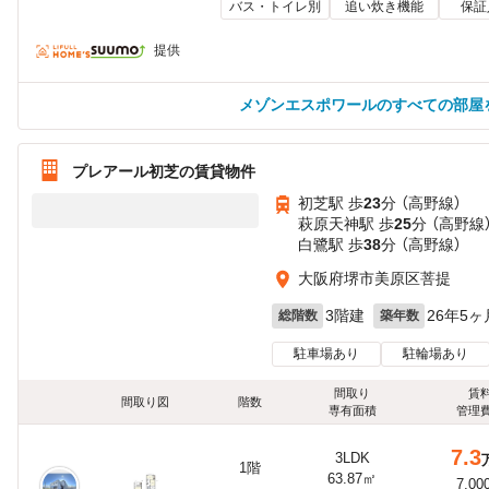
バス・トイレ別
追い炊き機能
保証
提供
メゾンエスポワールのすべての部屋
プレアール初芝の賃貸物件
初芝駅 歩
23
分 （高野線）
萩原天神駅 歩
25
分 （高野線
白鷺駅 歩
38
分 （高野線）
大阪府堺市美原区菩提
3階建
26年5ヶ
総階数
築年数
駐車場あり
駐輪場あり
間取り
賃
間取り図
階数
専有面積
管理
7.3
3LDK
1階
63.87㎡
7,00