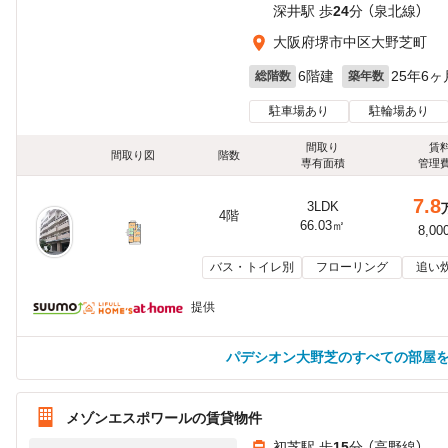
深井駅 歩
24
分 （泉北線）
大阪府堺市中区大野芝町
6階建
25年6ヶ
総階数
築年数
駐車場あり
駐輪場あり
間取り
賃
間取り図
階数
専有面積
管理
7.8
3LDK
4階
66.03㎡
8,00
バス・トイレ別
フローリング
追い
提供
パデシオン大野芝のすべての部屋
メゾンエスポワールの賃貸物件
初芝駅 歩
15
分 （高野線）