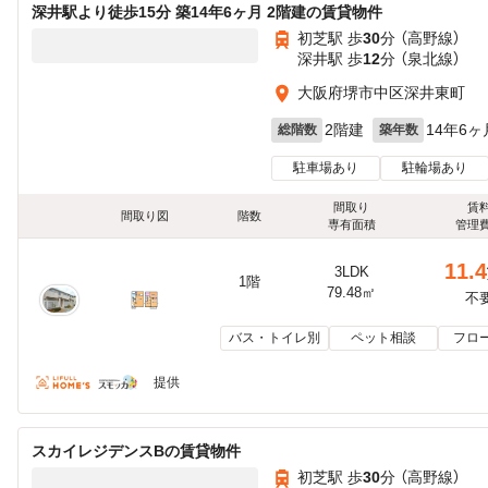
深井駅より徒歩15分 築14年6ヶ月 2階建の賃貸物件
初芝駅 歩
30
分 （高野線）
深井駅 歩
12
分 （泉北線）
大阪府堺市中区深井東町
2階建
14年6ヶ
総階数
築年数
駐車場あり
駐輪場あり
間取り
賃
間取り図
階数
専有面積
管理
11.4
3LDK
1階
79.48㎡
不
バス・トイレ別
ペット相談
フロ
提供
スカイレジデンスBの賃貸物件
初芝駅 歩
30
分 （高野線）