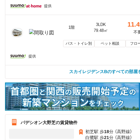
提供
11.4
3LDK
1階
79.48㎡
不
バス・トイレ別
ペット相談
フロ
提供
スカイレジデンスBのすべての部屋
パデシオン大野芝の賃貸物件
初芝駅 歩
18
分 （高野線）
白鷺駅 歩
21
分 （高野線）