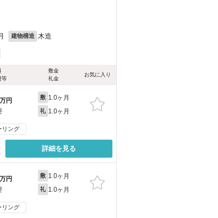
月
木造
建物構造
料
敷金
お気に入り
費等
礼金
1.0ヶ月
敷
万円
1.0ヶ月
要
礼
ーリング
詳細を見る
1.0ヶ月
敷
万円
1.0ヶ月
要
礼
ーリング