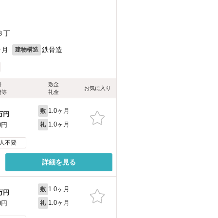
３丁
ヶ月
鉄骨造
建物構造
料
敷金
お気に入り
費等
礼金
1.0ヶ月
敷
万円
1.0ヶ月
0円
礼
人不要
詳細を見る
1.0ヶ月
敷
万円
1.0ヶ月
0円
礼