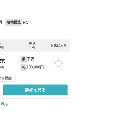
月
RC
建物構造
料
敷金
お気に入り
費等
礼金
不要
敷
万円
100,000円
0円
礼
炊き機能
詳細を見る
を見る