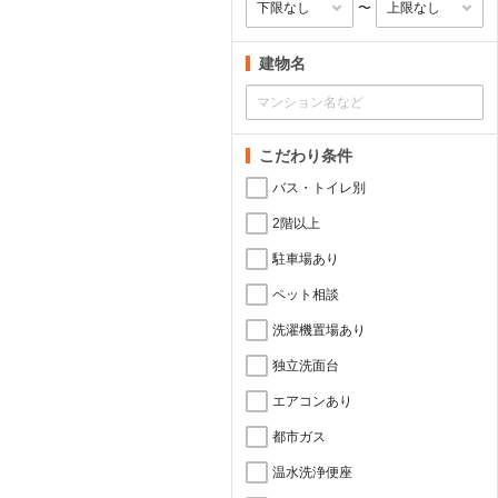
〜
建物名
こだわり条件
バス・トイレ別
2階以上
駐車場あり
ペット相談
洗濯機置場あり
独立洗面台
エアコンあり
都市ガス
温水洗浄便座