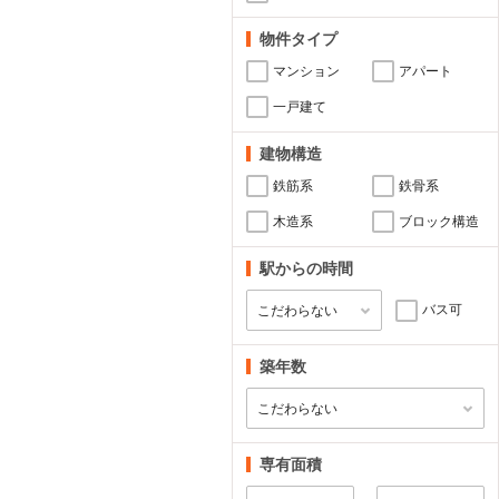
物件タイプ
マンション
アパート
一戸建て
建物構造
鉄筋系
鉄骨系
木造系
ブロック構造
駅からの時間
バス可
築年数
専有面積