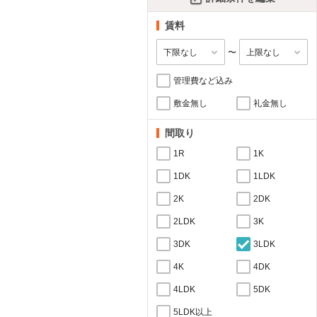
賃料
〜
管理費など込み
敷金無し
礼金無し
間取り
1R
1K
1DK
1LDK
2K
2DK
2LDK
3K
3DK
3LDK
4K
4DK
4LDK
5DK
5LDK以上