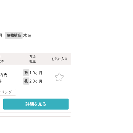
月
木造
建物構造
料
敷金
お気に入り
費等
礼金
1.0ヶ月
敷
万円
2.0ヶ月
要
礼
ーリング
詳細を見る