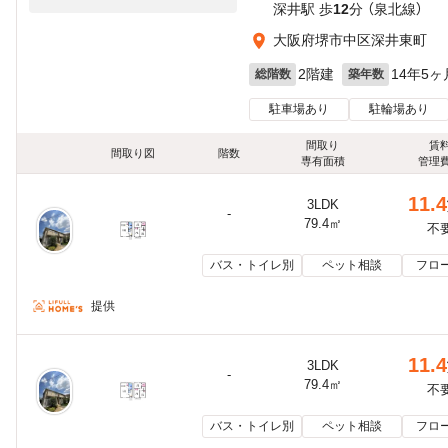
深井駅 歩
12
分 （泉北線）
大阪府堺市中区深井東町
2階建
14年5ヶ
総階数
築年数
駐車場あり
駐輪場あり
間取り
賃
間取り図
階数
専有面積
管理
11.4
3LDK
-
79.4㎡
不
バス・トイレ別
ペット相談
フロ
提供
11.4
3LDK
-
79.4㎡
不
バス・トイレ別
ペット相談
フロ