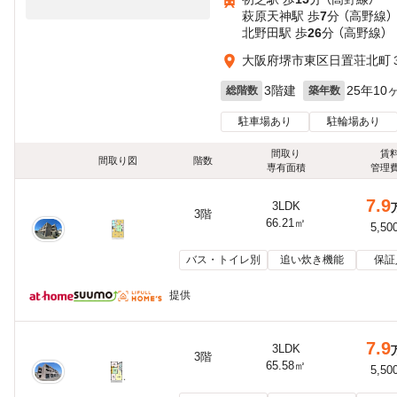
萩原天神駅 歩
7
分 （高野線）
北野田駅 歩
26
分 （高野線）
大阪府堺市東区日置荘北町
3階建
25年10
総階数
築年数
駐車場あり
駐輪場あり
間取り
賃
間取り図
階数
専有面積
管理
7.9
3LDK
3階
66.21㎡
5,50
バス・トイレ別
追い炊き機能
保証
提供
7.9
3LDK
3階
65.58㎡
5,50