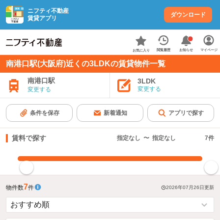
ニフティ不動産
ダウンロード
賃貸アプリ
お知らせ
閲覧履歴
マイページ
お気に入り
南港口駅(大阪府)近くの3LDKの賃貸物件一覧
南港口駅
3LDK
変更する
変更する
条件を保存
新着通知
アプリで探す
賃料で探す
指定なし
〜
指定なし
7
件
指定した賃料で絞り込む
7
物件数
件
2026年07月26日
更新