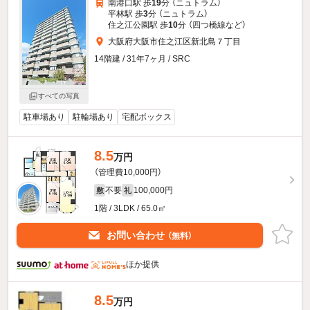
南港口駅 歩
19
分 （ニュトラム）
平林駅 歩
3
分 （ニュトラム）
住之江公園駅 歩
10
分 （四つ橋線
など
）
大阪府大阪市住之江区新北島７丁目
14階建 / 31年7ヶ月 / SRC
すべての写真
駐車場あり
駐輪場あり
宅配ボックス
8.5
万円
（管理費10,000円）
不要
100,000円
敷
礼
1階 / 3LDK / 65.0㎡
お問い合わせ
（無料）
ほか提供
8.5
万円