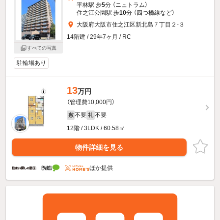
平林駅 歩
5
分 （ニュトラム）
住之江公園駅 歩
10
分 （四つ橋線
など
）
大阪府大阪市住之江区新北島７丁目２-３
14階建 / 29年7ヶ月 / RC
すべての写真
駐輪場あり
13
万円
（管理費10,000円）
不要
不要
敷
礼
12階 / 3LDK / 60.58㎡
物件詳細を見る
ほか提供