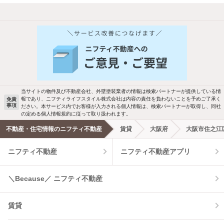
他の人はこんな条件で絞り込んでいます！
人気のこだわり条件
新着物件メール通知
バス・トイレ別
2階以上
検索中の条件の新着物件情報をいち早く
駐車場あり
ペット相談
お知らせします
当サイトの物件及び不動産会社、外壁塗装業者の情報は検索パートナーが提供している情
報であり、ニフティライフスタイル株式会社は内容の責任を負わないことを予めご了承く
免責
事項
ださい。本サービス内でお客様が入力される個人情報は、検索パートナーが取得し、同社
洗濯機置場あり
独立洗面台
新着メール通知を受け取る
の定める個人情報規約に従って取り扱われます。
不動産・住宅情報のニフティ不動産
賃貸
大阪府
大阪市住之江
エアコンあり
都市ガス
ニフティ不動産
ニフティ不動産アプリ
温水洗浄便座
オートロック
＼Because／ ニフティ不動産
コンロ2口以上
追焚き機能
賃貸
TV付インターホン
角部屋