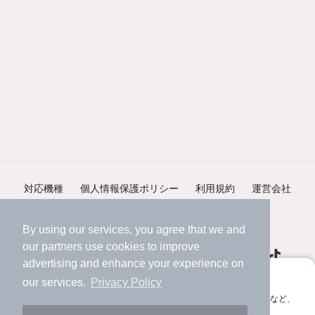
対応機種
個人情報保護ポリシー
利用規約
運営会社
ヘルプ・お問い合わせ
採用情報
By using our services, you agree that we and
our
partners
use cookies to improve
advertising and enhance your experience on
アプリに切り替えて、サクサクお部屋探し
our services.
Privacy Policy
会員登録なしですぐ使える。マップ検索やお気に入り保存など、
©NIFTY Lifestyle Co., Ltd.
アプリ限定の便利な機能が使えます！