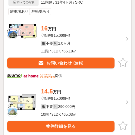
11階建 / 31年4ヶ月 / SRC
すべての写真
駐車場あり
駐輪場あり
16
万円
（管理費15,000円）
不要
2.0ヶ月
敷
礼
11階 / 3LDK / 65.18㎡
お問い合わせ
（無料）
提供
14.5
万円
（管理費15,000円）
不要
290,000円
敷
礼
10階 / 3LDK / 65.03㎡
物件詳細を見る