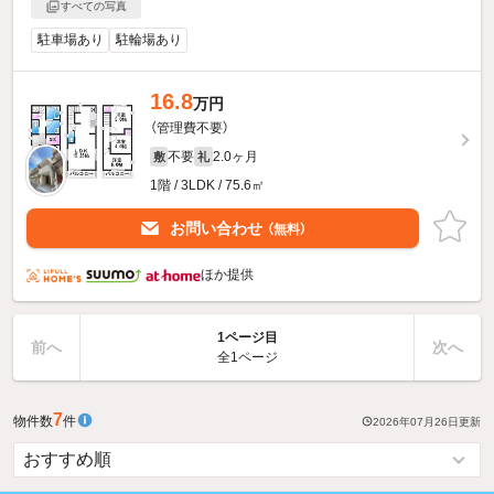
すべての写真
駐車場あり
駐輪場あり
16.8
万円
（管理費不要）
不要
2.0ヶ月
敷
礼
1階 / 3LDK / 75.6㎡
お問い合わせ
（無料）
ほか提供
1ページ目
前へ
次へ
全1ページ
7
物件数
件
2026年07月26日
更新