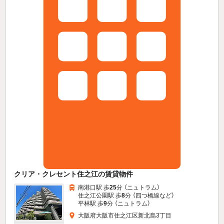
クリア・クレセント住之江の賃貸物件
南港口駅 歩
25
分 （ニュトラム）
住之江公園駅 歩
8
分 （四つ橋線
など
）
平林駅 歩
9
分 （ニュトラム）
大阪府大阪市住之江区新北島3丁目