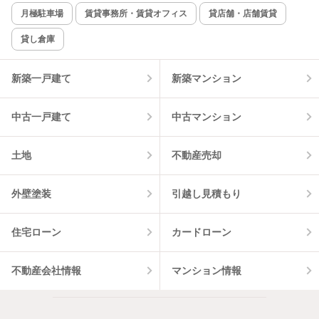
新着のみ
インターネット無料
月極駐車場
賃貸事務所・賃貸オフィス
貸店舗・店舗賃貸
貸し倉庫
該当件数:
物件一覧に反映
7
件
新築一戸建て
新築マンション
中古一戸建て
中古マンション
土地
不動産売却
外壁塗装
引越し見積もり
住宅ローン
カードローン
不動産会社情報
マンション情報