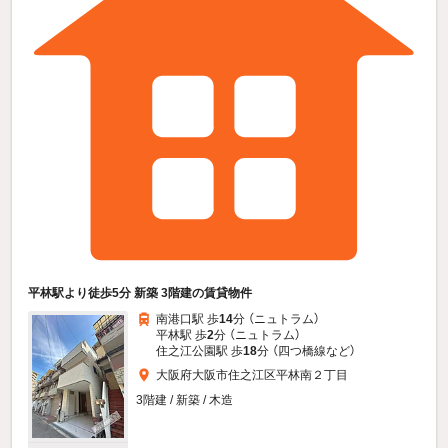
平林駅より徒歩5分 新築 3階建の賃貸物件
南港口駅 歩
14
分 （ニュトラム）
平林駅 歩
2
分 （ニュトラム）
住之江公園駅 歩
18
分 （四つ橋線
など
）
大阪府大阪市住之江区平林南２丁目
3階建 / 新築 / 木造