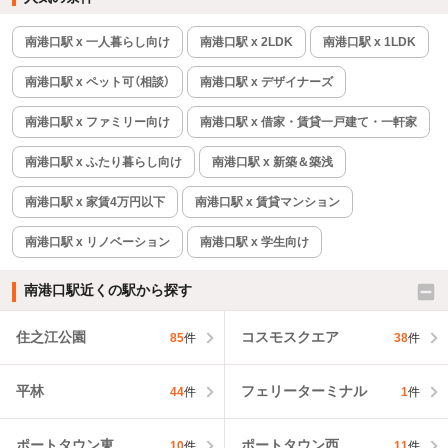
南港口駅 x 一人暮らし向け
南港口駅 x 2LDK
南港口駅 x 1LDK
南港口駅 x ペット可（相談）
南港口駅 x デザイナーズ
南港口駅 x ファミリー向け
南港口駅 x 借家・賃貸一戸建て・一軒家
南港口駅 x ふたり暮らし向け
南港口駅 x 新築＆築浅
南港口駅 x 家賃4万円以下
南港口駅 x 賃貸マンション
南港口駅 x リノベーション
南港口駅 x 学生向け
南港口駅近くの駅から探す
住之江公園
コスモスクエア
85
件
38
件
平林
フェリーターミナル
44
件
1
件
ポートタウン東
ポートタウン西
10
件
11
件