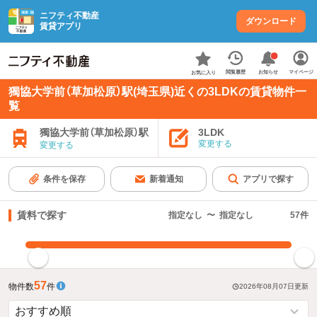
ニフティ不動産
ダウンロード
賃貸アプリ
お知らせ
閲覧履歴
マイページ
お気に入り
獨協大学前（草加松原）駅(埼玉県)近くの3LDKの賃貸物件一
覧
3LDK
獨協大学前（草加松原）駅
変更する
変更する
条件を保存
新着通知
アプリで探す
賃料で探す
指定なし
〜
指定なし
57
件
指定した賃料で絞り込む
57
物件数
件
2026年08月07日
更新