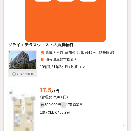
ソライエテラスウエストの賃貸物件
獨協大学前（草加松原）駅 歩
12
分 （伊勢崎線）
埼玉県草加市松原３
10階建 / 1年3ヶ月 / 鉄筋コン
すべての写真
17.5
万円
（管理費15,000円）
350,000円
175,000円
敷
礼
1階 / 3LDK / 75.3㎡