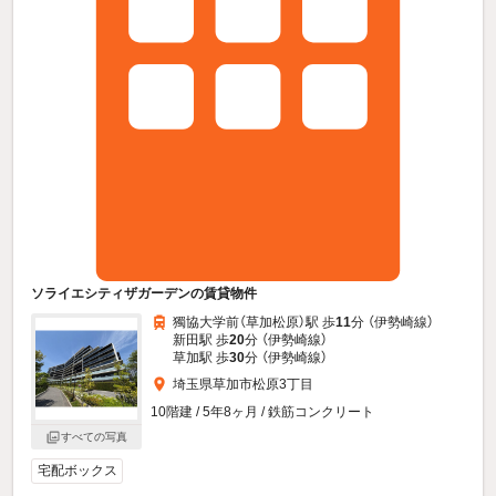
ソライエシティザガーデンの賃貸物件
獨協大学前（草加松原）駅 歩
11
分 （伊勢崎線）
新田駅 歩
20
分 （伊勢崎線）
草加駅 歩
30
分 （伊勢崎線）
埼玉県草加市松原3丁目
10階建 / 5年8ヶ月 / 鉄筋コンクリート
すべての写真
宅配ボックス