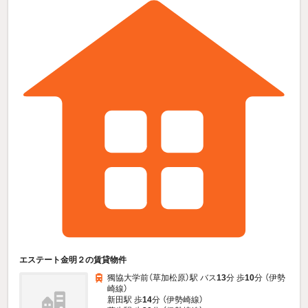
エステート金明２の賃貸物件
獨協大学前（草加松原）駅 バス
13
分 歩
10
分 （伊勢
崎線）
新田駅 歩
14
分 （伊勢崎線）