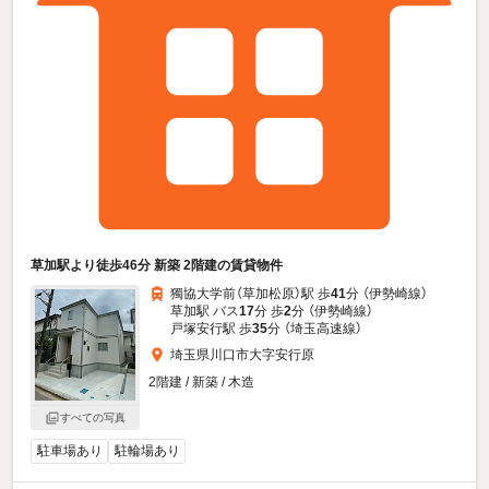
草加駅より徒歩46分 新築 2階建の賃貸物件
獨協大学前（草加松原）駅 歩
41
分 （伊勢崎線）
草加駅 バス
17
分 歩
2
分 （伊勢崎線）
戸塚安行駅 歩
35
分 （埼玉高速線）
埼玉県川口市大字安行原
2階建 / 新築 / 木造
すべての写真
駐車場あり
駐輪場あり