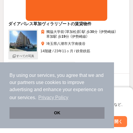
ダイアパレス草加ヴィラリゾートの賃貸物件
獨協大学前（草加松原）駅 歩
30
分 （伊勢崎線）
草加駅 歩
19
分 （伊勢崎線）
埼玉県八潮市大字南後谷
14階建 / 23年11ヶ月 / 鉄骨鉄筋
すべての写真
駐車場あり
駐輪場あり
宅配ボックス
By using our services, you agree that we and
14
万円
our
partners
use cookies to improve
（管理費不要）
advertising and enhance your experience on
アプリに切り替えて、サクサクお部屋探し
140,000円
140,000円
敷
礼
our services.
Privacy Policy
6階 / 3LDK / 65.72㎡
会員登録なしですぐ使える。マップ検索やお気に入り保存など、
アプリ限定の便利な機能が使えます！
OK
お問い合わせ
（無料）
Web版で続行
アプリを開く
駅・沿線を変更
絞り込み条件を変更
提供