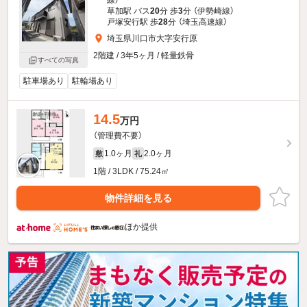
草加駅 バス
20
分 歩
3
分 （伊勢崎線）
戸塚安行駅 歩
28
分 （埼玉高速線）
埼玉県川口市大字安行原
2階建 / 3年5ヶ月 / 軽量鉄骨
すべての写真
駐車場あり
駐輪場あり
14.5
万円
（管理費不要）
1.0ヶ月
2.0ヶ月
敷
礼
1階 / 3LDK / 75.24㎡
物件詳細を見る
ほか提供