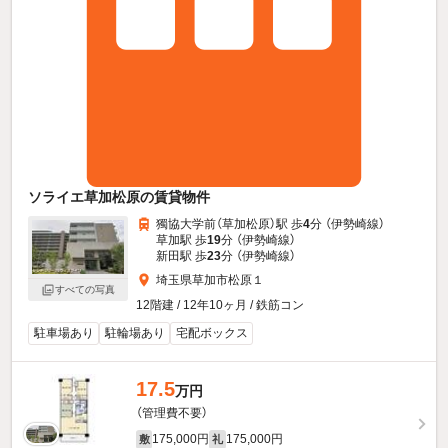
ソライエ草加松原の賃貸物件
獨協大学前（草加松原）駅 歩
4
分 （伊勢崎線）
草加駅 歩
19
分 （伊勢崎線）
新田駅 歩
23
分 （伊勢崎線）
埼玉県草加市松原１
すべての写真
12階建 / 12年10ヶ月 / 鉄筋コン
駐車場あり
駐輪場あり
宅配ボックス
17.5
万円
（管理費不要）
175,000円
175,000円
敷
礼