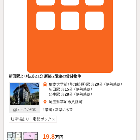
新田駅より徒歩23分 新築 2階建の賃貸物件
獨協大学前（草加松原）駅 歩
20
分 （伊勢崎線）
新田駅 歩
15
分 （伊勢崎線）
蒲生駅 歩
28
分 （伊勢崎線）
埼玉県草加市八幡町
2階建 / 新築 / 木造
すべての写真
駐車場あり
宅配ボックス
19.8
万円