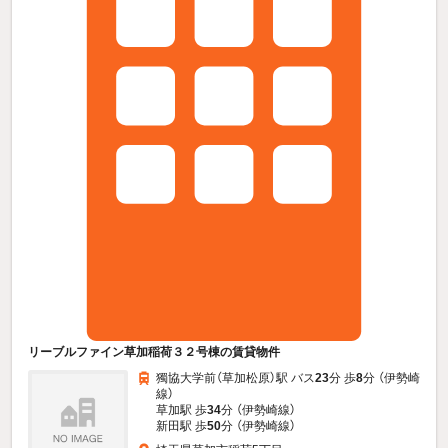
リーブルファイン草加稲荷３２号棟の賃貸物件
獨協大学前（草加松原）駅 バス
23
分 歩
8
分 （伊勢崎
線）
草加駅 歩
34
分 （伊勢崎線）
新田駅 歩
50
分 （伊勢崎線）