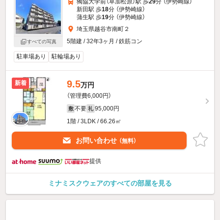
獨協大学前（草加松原）駅 歩
29
分 （伊勢崎線）
新田駅 歩
18
分 （伊勢崎線）
蒲生駅 歩
19
分 （伊勢崎線）
埼玉県越谷市南町２
5階建 / 32年3ヶ月 / 鉄筋コン
すべての写真
駐車場あり
駐輪場あり
9.5
新着
万円
（管理費6,000円）
不要
95,000円
敷
礼
1階 / 3LDK / 66.26㎡
お問い合わせ
（無料）
提供
ミナミスクウェアのすべての部屋を見る