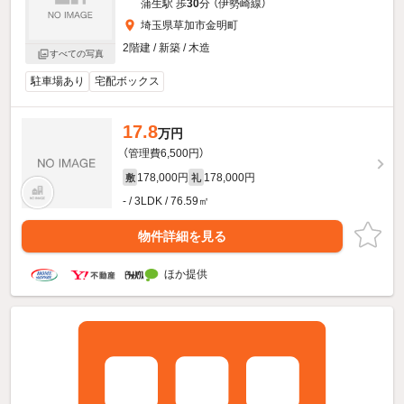
蒲生駅 歩
30
分 （伊勢崎線）
埼玉県草加市金明町
2階建 / 新築 / 木造
すべての写真
駐車場あり
宅配ボックス
17.8
万円
（管理費6,500円）
178,000円
178,000円
敷
礼
- / 3LDK / 76.59㎡
物件詳細を見る
ほか提供