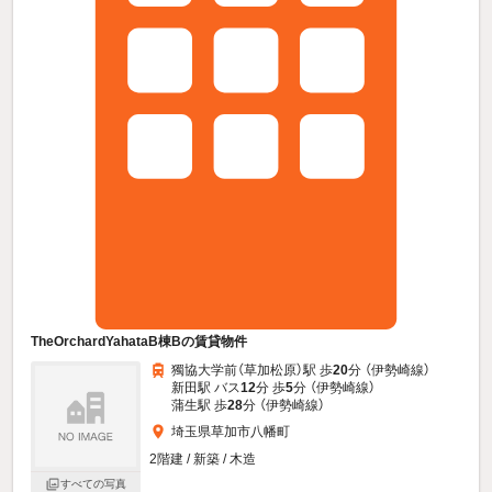
TheOrchardYahataB棟Bの賃貸物件
獨協大学前（草加松原）駅 歩
20
分 （伊勢崎線）
新田駅 バス
12
分 歩
5
分 （伊勢崎線）
蒲生駅 歩
28
分 （伊勢崎線）
埼玉県草加市八幡町
2階建 / 新築 / 木造
すべての写真