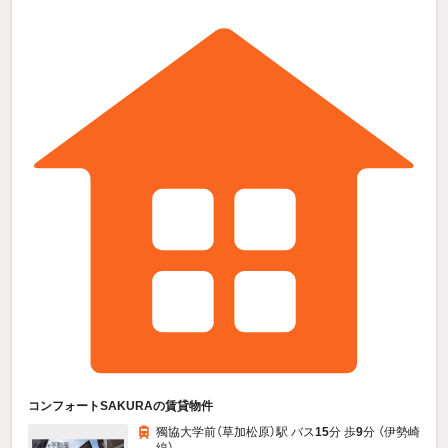
コンフォートSAKURAの賃貸物件
獨協大学前（草加松原）駅 バス
15
分 歩
9
分 （伊勢崎
線）