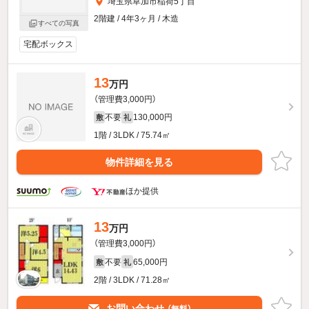
埼玉県草加市稲荷5丁目
2階建 / 4年3ヶ月 / 木造
すべての写真
宅配ボックス
13
万円
（管理費3,000円）
不要
130,000円
敷
礼
1階 / 3LDK / 75.74㎡
物件詳細を見る
ほか提供
13
万円
（管理費3,000円）
不要
65,000円
敷
礼
2階 / 3LDK / 71.28㎡
お問い合わせ
（無料）