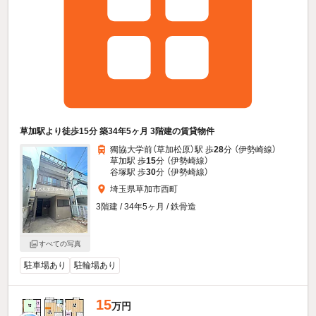
草加駅より徒歩15分 築34年5ヶ月 3階建の賃貸物件
獨協大学前（草加松原）駅 歩
28
分 （伊勢崎線）
草加駅 歩
15
分 （伊勢崎線）
谷塚駅 歩
30
分 （伊勢崎線）
埼玉県草加市西町
3階建 / 34年5ヶ月 / 鉄骨造
すべての写真
駐車場あり
駐輪場あり
15
万円