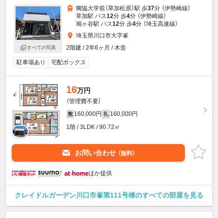
獨協大学前（草加松原）駅 歩
37
分 （伊勢崎線）
草加駅 バス
12
分 歩
4
分 （伊勢崎線）
鳩ヶ谷駅 バス
12
分 歩
4
分 （埼玉高速線）
埼玉県川口市大字峯
2階建 / 2年6ヶ月 / 木造
すべての写真
駐車場あり
宅配ボックス
16
万円
（管理費不要）
160,000円
160,000円
敷
礼
1階 / 3LDK / 90.72㎡
お問い合わせ
（無料）
ほか提供
クレイドルガーデン川口市峯第111号棟のすべての部屋を見る