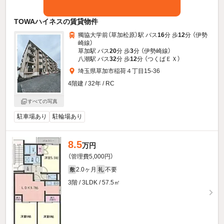
TOWAハイネスの賃貸物件
獨協大学前（草加松原）駅 バス
16
分 歩
12
分 （伊勢
崎線）
草加駅 バス
20
分 歩
3
分 （伊勢崎線）
八潮駅 バス
32
分 歩
12
分 （つくばＥＸ）
埼玉県草加市稲荷４丁目15-36
4階建 / 32年 / RC
すべての写真
駐車場あり
駐輪場あり
8.5
万円
（管理費5,000円）
2.0ヶ月
不要
敷
礼
3階 / 3LDK / 57.5㎡