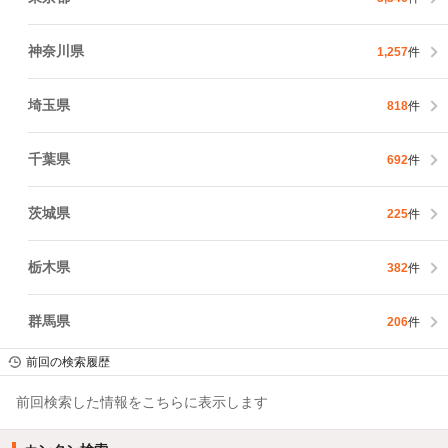
神奈川県
1,257
件
埼玉県
818
件
千葉県
692
件
茨城県
225
件
栃木県
382
件
群馬県
206
件
前回の検索履歴
前回検索した情報をこちらに表示します