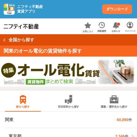
ニフティ不動産
ダウンロード
賃貸アプリ
お知らせ
閲覧履歴
マイページ
お気に入り
全国から探す
関東のオール電化の賃貸物件を探す
駅から探す
市区町村から探す
通勤・通学先から探す
関東
60,090
件
東京都
3,346
件