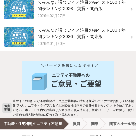
＼みんなが見ている／注目の街ベスト100！年
間ランキング2026｜賃貸・関西版
2026年02月27日
＼みんなが見ている／注目の街ベスト100！年
間ランキング2026｜賃貸・関東版
2026年01月30日
当サイトの物件及び不動産会社、外壁塗装業者の情報は検索パートナーが提供している情
報であり、ニフティライフスタイル株式会社は内容の責任を負わないことを予めご了承く
免責
事項
ださい。本サービス内でお客様が入力される個人情報は、検索パートナーが取得し、同社
の定める個人情報規約に従って取り扱われます。
不動産・住宅情報のニフティ不動産
賃貸
関東
関東のオール電