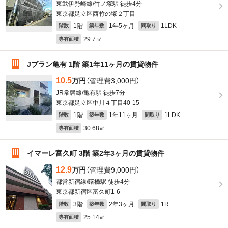
東武伊勢崎線/竹ノ塚駅 徒歩4分
東京都足立区西竹の塚２丁目
1階
1年5ヶ月
1LDK
階数
築年数
間取り
29.7㎡
専有面積
Jブラン亀有 1階 築1年11ヶ月の賃貸物件
10.5
万円
（管理費3,000円）
JR常磐線/亀有駅 徒歩7分
東京都足立区中川４丁目40-15
1階
1年11ヶ月
1LDK
階数
築年数
間取り
30.68㎡
専有面積
イマーレ富久町 3階 築2年3ヶ月の賃貸物件
12.9
万円
（管理費9,000円）
都営新宿線/曙橋駅 徒歩4分
東京都新宿区富久町1-6
3階
2年3ヶ月
1R
階数
築年数
間取り
25.14㎡
専有面積