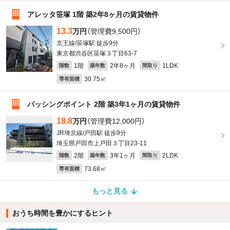
アレッタ笹塚 1階 築2年8ヶ月の賃貸物件
13.3
万円
（管理費9,500円）
京王線/笹塚駅 徒歩9分
東京都渋谷区笹塚３丁目63-7
1階
2年8ヶ月
1LDK
階数
築年数
間取り
30.75㎡
専有面積
パッシングポイント 2階 築3年1ヶ月の賃貸物件
18.8
万円
（管理費12,000円）
JR埼京線/戸田駅 徒歩9分
埼玉県戸田市上戸田３丁目23-11
2階
3年1ヶ月
2LDK
階数
築年数
間取り
73.68㎡
専有面積
もっと見る
おうち時間を豊かにするヒント