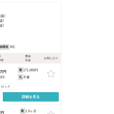
田線）
線）
線）
RC
物構造
料
敷金
お気に入り
費等
礼金
171,000円
敷
万円
不要
00円
礼
トロック
詳細を見る
1.0ヶ月
敷
万円