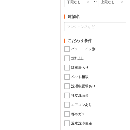
〜
建物名
こだわり条件
バス・トイレ別
2階以上
駐車場あり
ペット相談
洗濯機置場あり
独立洗面台
エアコンあり
都市ガス
温水洗浄便座