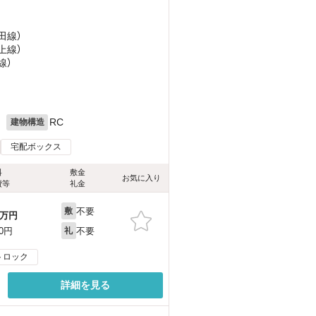
田線）
上線）
線）
月
RC
建物構造
宅配ボックス
料
敷金
お気に入り
費等
礼金
不要
敷
万円
不要
00円
礼
トロック
詳細を見る