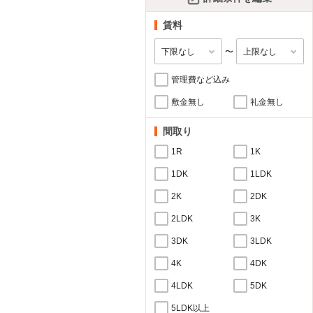
賃料
〜
管理費など込み
敷金無し
礼金無し
間取り
1R
1K
1DK
1LDK
2K
2DK
2LDK
3K
3DK
3LDK
4K
4DK
4LDK
5DK
5LDK以上