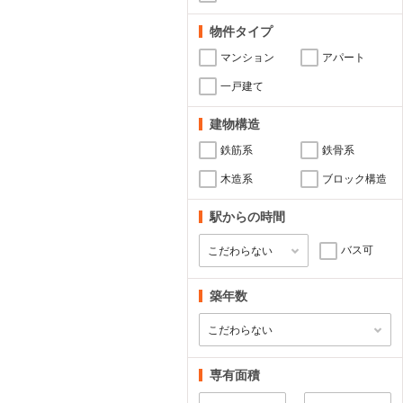
物件タイプ
マンション
アパート
一戸建て
建物構造
鉄筋系
鉄骨系
木造系
ブロック構造
駅からの時間
バス可
築年数
専有面積