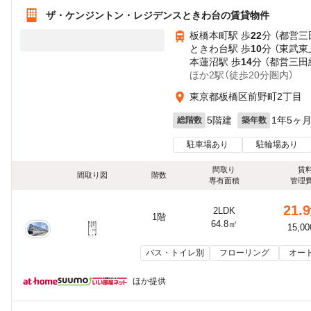
ザ・ケンジントン・レジデンスときわ台の賃貸物件
板橋本町駅 歩
22
分 （都営三
ときわ台駅 歩
10
分 （東武東
本蓮沼駅 歩
14
分 （都営三田
ほか2駅（徒歩20分圏内）
東京都板橋区前野町2丁目
5階建
1年5ヶ
総階数
築年数
駐車場あり
駐輪場あり
間取り
賃
間取り図
階数
専有面積
管理
21.9
2LDK
1階
64.8㎡
15,0
バス・トイレ別
フローリング
オー
ほか提供