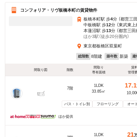
コンフォリア・リヴ板橋本町の賃貸物件
板橋本町駅 歩
4
分 （都営三
中板橋駅 歩
12
分 （東武東上
本蓮沼駅 歩
13
分 （都営三田
ほか3駅（徒歩20分圏内）
東京都板橋区双葉町
8階建
新築
総階数
築年数
建
間取り
賃
間取り図
階数
専有面積
管理
17.1
1LDK
7階
33.85㎡
10,0
バス・トイレ別
フローリング
オー
ほか提供
21
1LDK