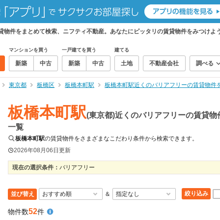
賃貸物件をまとめて検索、ニフティ不動産。あなたにピッタリの賃貸物件をみつけよ
マンションを買う
一戸建てを買う
建てる
新築
中古
新築
中古
土地
不動産会社
調べる
東京都
板橋区
板橋本町駅
板橋本町駅近くのバリアフリーの賃貸物件
板橋本町駅
(東京都)近くのバリアフリーの賃貸物
一覧
板橋本町駅
の賃貸物件をさまざまなこだわり条件から検索できます。
2026年08月06日
更新
現在の選択条件：
バリアフリー
絞り込み
並び替え
＆
52
物件数
件