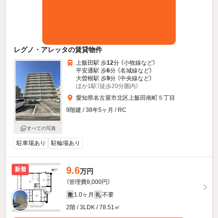
レグノ・アレッタの賃貸物件
上飯田駅 歩
12
分 （小牧線
など
）
平安通駅 歩
6
分 （名城線
など
）
大曽根駅 歩
9
分 （中央線
など
）
ほか1駅（徒歩20分圏内）
愛知県名古屋市北区上飯田南町５丁目
9階建 / 38年5ヶ月 / RC
すべての写真
駐車場あり
駐輪場あり
9.6
新着
万円
（管理費8,000円）
1.0ヶ月
不要
敷
礼
2階 / 3LDK / 78.51㎡