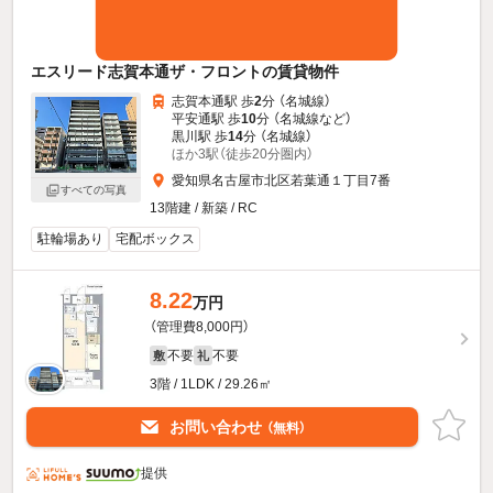
エスリード志賀本通ザ・フロントの賃貸物件
志賀本通駅 歩
2
分 （名城線）
平安通駅 歩
10
分 （名城線
など
）
黒川駅 歩
14
分 （名城線）
ほか3駅（徒歩20分圏内）
愛知県名古屋市北区若葉通１丁目7番
すべての写真
13階建 / 新築 / RC
駐輪場あり
宅配ボックス
8.22
万円
（管理費8,000円）
不要
不要
敷
礼
3階 / 1LDK / 29.26㎡
お問い合わせ
（無料）
提供