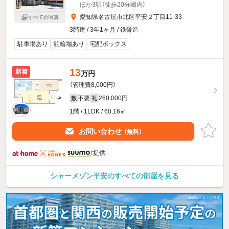
ほか3駅（徒歩20分圏内）
愛知県名古屋市北区平安２丁目11-33
すべての写真
3階建 / 3年1ヶ月 / 鉄骨造
駐車場あり
駐輪場あり
宅配ボックス
13
新着
万円
（管理費8,000円）
不要
260,000円
敷
礼
1階 / 1LDK / 60.16㎡
お問い合わせ
（無料）
提供
シャーメゾン平安のすべての部屋を見る