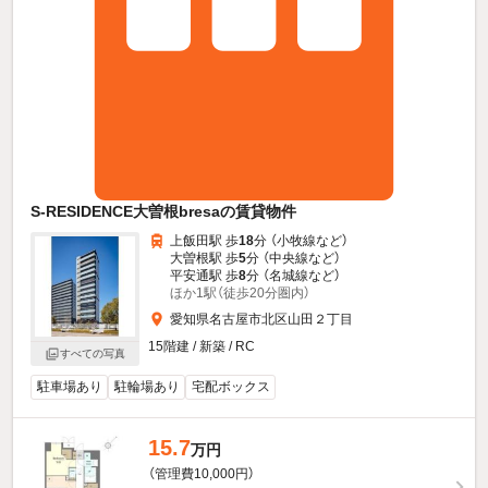
S-RESIDENCE大曽根bresaの賃貸物件
上飯田駅 歩
18
分 （小牧線
など
）
大曽根駅 歩
5
分 （中央線
など
）
平安通駅 歩
8
分 （名城線
など
）
ほか1駅（徒歩20分圏内）
愛知県名古屋市北区山田２丁目
15階建 / 新築 / RC
すべての写真
駐車場あり
駐輪場あり
宅配ボックス
15.7
万円
（管理費10,000円）