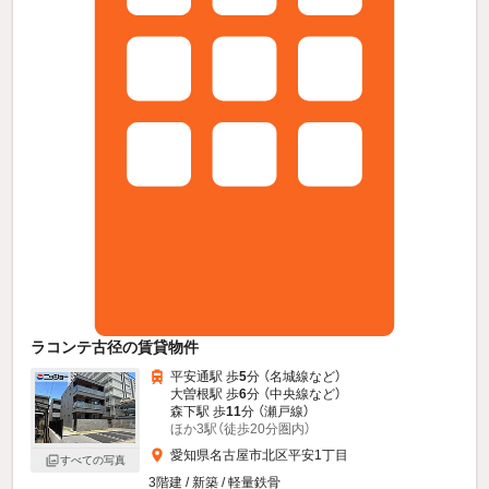
ラコンテ古径の賃貸物件
平安通駅 歩
5
分 （名城線
など
）
大曽根駅 歩
6
分 （中央線
など
）
森下駅 歩
11
分 （瀬戸線）
ほか3駅（徒歩20分圏内）
愛知県名古屋市北区平安1丁目
すべての写真
3階建 / 新築 / 軽量鉄骨