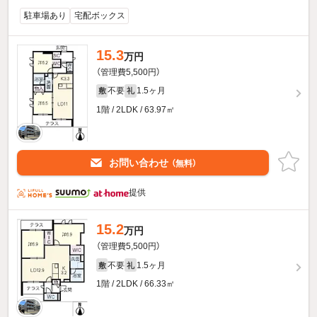
駐車場あり
宅配ボックス
15.3
万円
（管理費5,500円）
不要
1.5ヶ月
敷
礼
1階 / 2LDK / 63.97㎡
お問い合わせ
（無料）
提供
15.2
万円
（管理費5,500円）
不要
1.5ヶ月
敷
礼
1階 / 2LDK / 66.33㎡