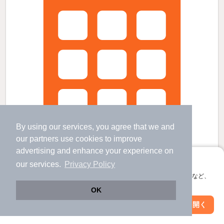
By using our services, you agree that we and
our
partners
use cookies to improve
advertising and enhance your experience on
アプリに切り替えて、サクサクお部屋探し
our services.
Privacy Policy
会員登録なしですぐ使える。マップ検索やお気に入り保存など、
アプリ限定の便利な機能が使えます！
OK
LECOCON上飯田の賃貸物件
Web版で続行
アプリを開く
上飯田駅 歩
9
分 （小牧線
など
）
駅・沿線を変更
絞り込み条件を変更
志賀本通駅 歩
15
分 （名城線）
平安通駅 歩
16
分 （名城線
など
）