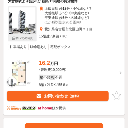
大曽根駅より徒歩6分 新築 15階建の賃貸物件
上飯田駅 歩
18
分 （小牧線
など
）
大曽根駅 歩
5
分 （中央線
など
）
平安通駅 歩
8
分 （名城線
など
）
ほか1駅（徒歩20分圏内）
愛知県名古屋市北区山田２丁目
15階建 / 新築 / RC
すべての写真
駐車場あり
駐輪場あり
宅配ボックス
16.2
万円
（管理費10,000円）
不要
不要
敷
礼
8階 / 2LDK / 55.8㎡
お問い合わせ
（無料）
ほか提供