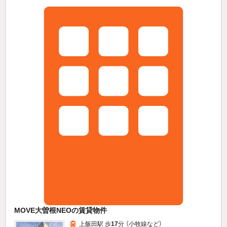
MOVE大曽根NEOの賃貸物件
上飯田駅 歩
17
分 （小牧線
など
）