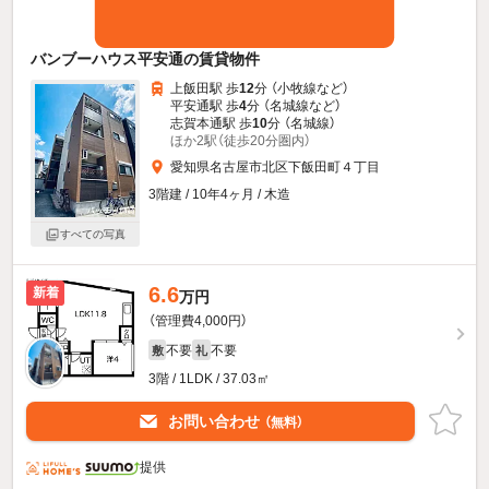
バンブーハウス平安通の賃貸物件
上飯田駅 歩
12
分 （小牧線
など
）
平安通駅 歩
4
分 （名城線
など
）
志賀本通駅 歩
10
分 （名城線）
ほか2駅（徒歩20分圏内）
愛知県名古屋市北区下飯田町４丁目
3階建 / 10年4ヶ月 / 木造
すべての写真
6.6
新着
万円
（管理費4,000円）
不要
不要
敷
礼
3階 / 1LDK / 37.03㎡
お問い合わせ
（無料）
提供