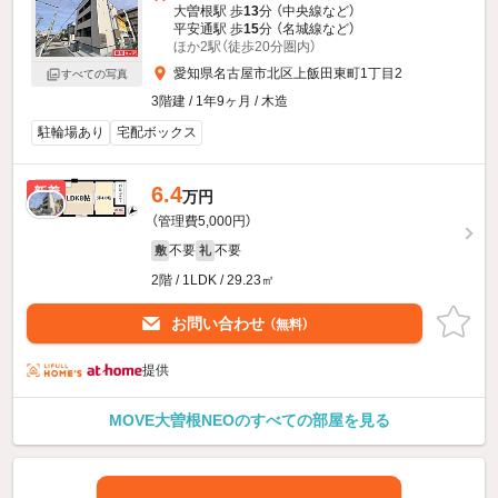
大曽根駅 歩
13
分 （中央線
など
）
平安通駅 歩
15
分 （名城線
など
）
ほか2駅（徒歩20分圏内）
愛知県名古屋市北区上飯田東町1丁目2
すべての写真
3階建 / 1年9ヶ月 / 木造
駐輪場あり
宅配ボックス
6.4
新着
万円
（管理費5,000円）
不要
不要
敷
礼
2階 / 1LDK / 29.23㎡
お問い合わせ
（無料）
提供
MOVE大曽根NEOのすべての部屋を見る