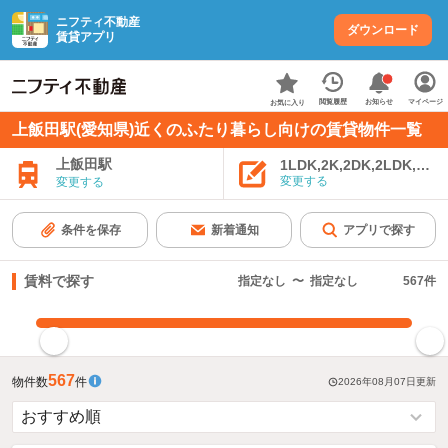
ニフティ不動産
ダウンロード
賃貸アプリ
お知らせ
閲覧履歴
マイページ
お気に入り
上飯田駅(愛知県)近くのふたり暮らし向けの賃貸物件一覧
上飯田駅
1LDK,2K,2DK,2LDK,3K,
変更する
変更する
条件を保存
新着通知
アプリで探す
賃料で探す
指定なし
〜
指定なし
567
件
指定した賃料で絞り込む
567
物件数
件
2026年08月07日
更新