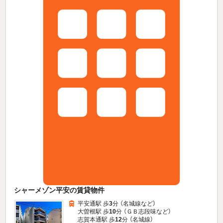
シャーメゾン平安の賃貸物件
平安通駅 歩
3
分 （名城線
など
）
大曽根駅 歩
10
分 （ＧＢ志段味
など
）
志賀本通駅 歩
12
分 （名城線）