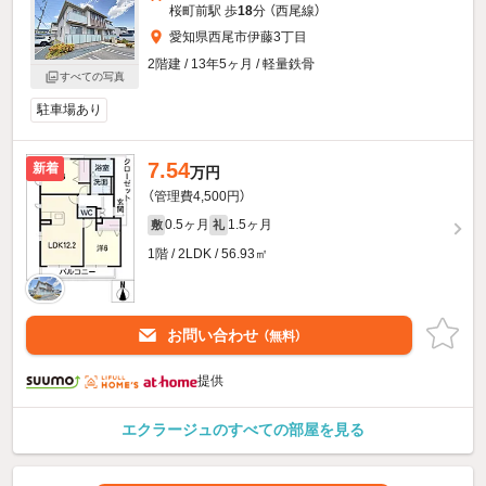
桜町前駅 歩
18
分 （西尾線）
愛知県西尾市伊藤3丁目
2階建 / 13年5ヶ月 / 軽量鉄骨
すべての写真
駐車場あり
7.54
新着
万円
（管理費4,500円）
0.5ヶ月
1.5ヶ月
敷
礼
1階 / 2LDK / 56.93㎡
お問い合わせ
（無料）
提供
エクラージュのすべての部屋を見る