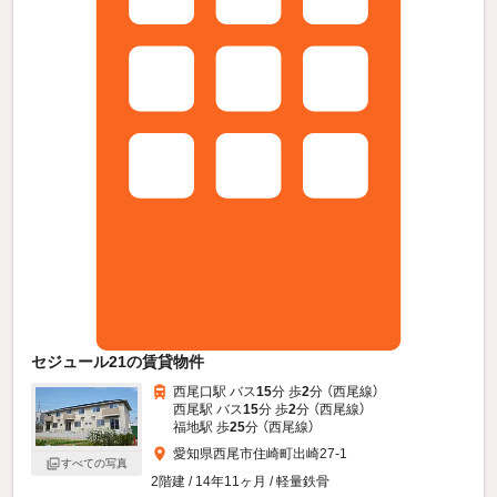
セジュール21の賃貸物件
西尾口駅 バス
15
分 歩
2
分 （西尾線）
西尾駅 バス
15
分 歩
2
分 （西尾線）
福地駅 歩
25
分 （西尾線）
愛知県西尾市住崎町出崎27-1
すべての写真
2階建 / 14年11ヶ月 / 軽量鉄骨