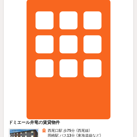
ドミエール井竜の賃貸物件
西尾口駅 歩
75
分 （西尾線）
岡崎駅 バス
13
分 （東海道線
など
）