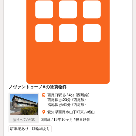
ノヴァントゥーノAの賃貸物件
西尾口駅 歩
34
分 （西尾線）
西尾駅 歩
23
分 （西尾線）
福地駅 歩
41
分 （西尾線）
愛知県西尾市山下町東八幡山
2階建 / 19年10ヶ月 / 軽量鉄骨
すべての写真
駐車場あり
駐輪場あり