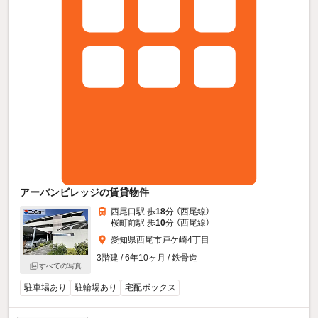
アーバンビレッジの賃貸物件
西尾口駅 歩
18
分 （西尾線）
桜町前駅 歩
10
分 （西尾線）
愛知県西尾市戸ケ崎4丁目
3階建 / 6年10ヶ月 / 鉄骨造
すべての写真
駐車場あり
駐輪場あり
宅配ボックス