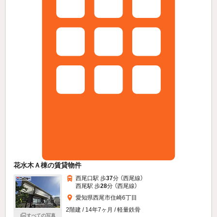
花水木Ａ棟の賃貸物件
西尾口駅 歩
37
分 （西尾線）
西尾駅 歩
28
分 （西尾線）
愛知県西尾市住崎6丁目
2階建 / 14年7ヶ月 / 軽量鉄骨
すべての写真