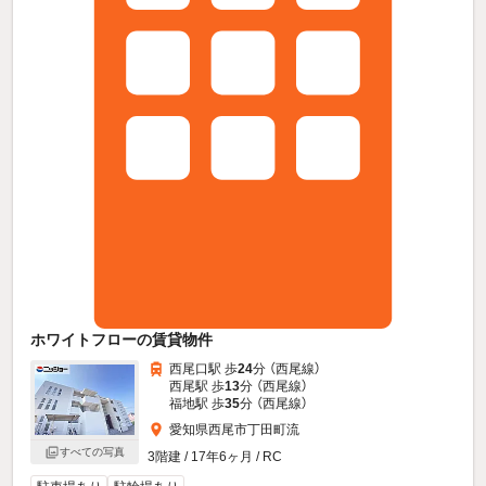
ホワイトフローの賃貸物件
西尾口駅 歩
24
分 （西尾線）
西尾駅 歩
13
分 （西尾線）
福地駅 歩
35
分 （西尾線）
愛知県西尾市丁田町流
すべての写真
3階建 / 17年6ヶ月 / RC