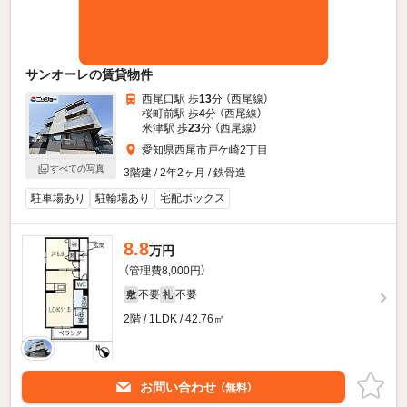
サンオーレの賃貸物件
西尾口駅 歩
13
分 （西尾線）
桜町前駅 歩
4
分 （西尾線）
米津駅 歩
23
分 （西尾線）
愛知県西尾市戸ケ崎2丁目
すべての写真
3階建 / 2年2ヶ月 / 鉄骨造
駐車場あり
駐輪場あり
宅配ボックス
8.8
万円
（管理費8,000円）
不要
不要
敷
礼
2階 / 1LDK / 42.76㎡
お問い合わせ
（無料）