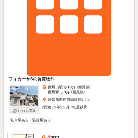
フィカーサSの賃貸物件
西尾口駅 歩
10
分 （西尾線）
西尾駅 歩
3
分 （西尾線）
愛知県西尾市城崎町3丁目
2階建 / 9年5ヶ月 / 軽量鉄骨
すべての写真
駐車場あり
駐輪場あり
6.4
万円