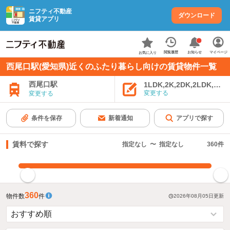
ニフティ不動産
ダウンロード
賃貸アプリ
お知らせ
閲覧履歴
マイページ
お気に入り
西尾口駅(愛知県)近くのふたり暮らし向けの賃貸物件一覧
西尾口駅
1LDK,2K,2DK,2LDK,3K,
変更する
変更する
条件を保存
新着通知
アプリで探す
賃料で探す
指定なし
〜
指定なし
360
件
指定した賃料で絞り込む
360
物件数
件
2026年08月05日
更新