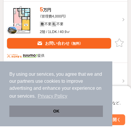
5
万円
（管理費4,000円）
不要
不要
敷
礼
2階 / 1LDK / 40.9㎡
お問い合わせ
（無料）
提供
5
万円
By using our services, you agree that we and
（管理費4,000円）
our
partners
use cookies to improve
不要
不要
敷
礼
advertising and enhance your experience on
1階 / 1LDK / 40.97㎡
アプリに切り替えて、サクサクお部屋探し
our services.
Privacy Policy
会員登録なしですぐ使える。マップ検索やお気に入り保存など、
お問い合わせ
（無料）
アプリ限定の便利な機能が使えます！
OK
提供
Web版で続行
アプリを開く
駅・沿線を変更
絞り込み条件を変更
ノヴァントゥーノAのすべての部屋を見る