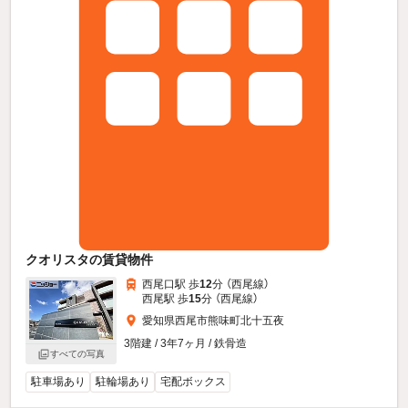
クオリスタの賃貸物件
西尾口駅 歩
12
分 （西尾線）
西尾駅 歩
15
分 （西尾線）
愛知県西尾市熊味町北十五夜
3階建 / 3年7ヶ月 / 鉄骨造
すべての写真
駐車場あり
駐輪場あり
宅配ボックス