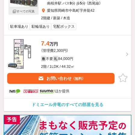
南桜井駅 バス
9
分 歩
5
分 （西尾線）
愛知県岡崎市中島町字井龍42
すべての写真
2階建 / 新築 / 木造
駐車場あり
駐輪場あり
宅配ボックス
7.4
万円
（管理費2,300円）
不要
84,000円
敷
礼
2階 / 1LDK / 44.32㎡
お問い合わせ
（無料）
ほか提供
ドミエール井竜のすべての部屋を見る