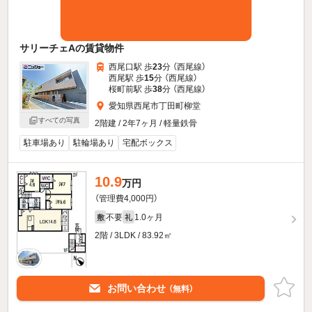
サリーチェAの賃貸物件
西尾口駅 歩
23
分 （西尾線）
西尾駅 歩
15
分 （西尾線）
桜町前駅 歩
38
分 （西尾線）
愛知県西尾市丁田町柳堂
すべての写真
2階建 / 2年7ヶ月 / 軽量鉄骨
駐車場あり
駐輪場あり
宅配ボックス
10.9
万円
（管理費4,000円）
不要
1.0ヶ月
敷
礼
2階 / 3LDK / 83.92㎡
お問い合わせ
（無料）