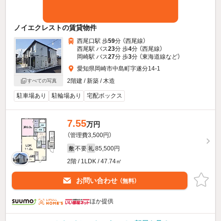
ノイエクレストの賃貸物件
西尾口駅 歩
59
分 （西尾線）
西尾駅 バス
23
分 歩
4
分 （西尾線）
岡崎駅 バス
27
分 歩
3
分 （東海道線
など
）
愛知県岡崎市中島町字遂分14-1
2階建 / 新築 / 木造
すべての写真
駐車場あり
駐輪場あり
宅配ボックス
7.55
万円
（管理費3,500円）
不要
85,500円
敷
礼
2階 / 1LDK / 47.74㎡
お問い合わせ
（無料）
ほか提供