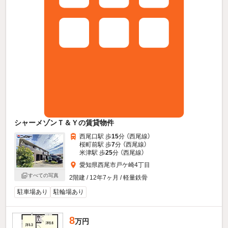
シャーメゾンＴ＆Ｙの賃貸物件
西尾口駅 歩
15
分 （西尾線）
桜町前駅 歩
7
分 （西尾線）
米津駅 歩
25
分 （西尾線）
愛知県西尾市戸ケ崎4丁目
すべての写真
2階建 / 12年7ヶ月 / 軽量鉄骨
駐車場あり
駐輪場あり
8
万円