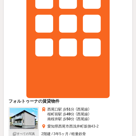
フォルトゥーナの賃貸物件
西尾口駅 歩
51
分 （西尾線）
桜町前駅 歩
49
分 （西尾線）
南桜井駅 歩
50
分 （西尾線）
愛知県西尾市西浅井町坂側43-2
2階建 / 3年5ヶ月 / 軽量鉄骨
すべての写真