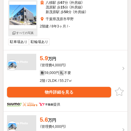
八積駅 歩
67
分 （外房線）
茂原駅 歩
15
分 （外房線）
新茂原駅 歩
50
分 （外房線）
千葉県茂原市早野
2階建 / 8年3ヶ月 / -
すべての写真
駐車場あり
駐輪場あり
5.9
万円
（管理費4,000円）
59,000円
不要
敷
礼
2階 / 2LDK / 55.27㎡
物件詳細を見る
提供
5.6
万円
（管理費4,000円）