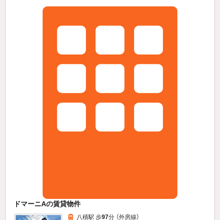
ドマーニAの賃貸物件
八積駅 歩
97
分 （外房線）