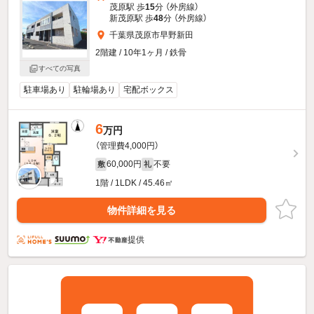
茂原駅 歩
15
分 （外房線）
新茂原駅 歩
48
分 （外房線）
千葉県茂原市早野新田
2階建 / 10年1ヶ月 / 鉄骨
すべての写真
駐車場あり
駐輪場あり
宅配ボックス
6
万円
（管理費4,000円）
60,000円
不要
敷
礼
1階 / 1LDK / 45.46㎡
物件詳細を見る
提供