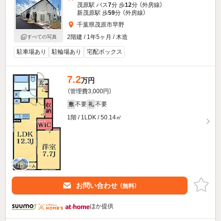
茂原駅 バス
7
分 歩
12
分 （外房線）
新茂原駅 歩
59
分 （外房線）
千葉県茂原市早野
2階建 / 1年5ヶ月 / 木造
すべての写真
駐車場あり
駐輪場あり
宅配ボックス
7.2
万円
（管理費3,000円）
不要
不要
敷
礼
1階 / 1LDK / 50.14㎡
お問い合わせ
（無料）
ほか提供