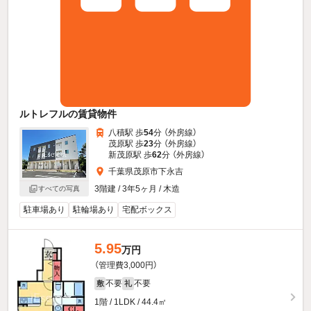
ルトレフルの賃貸物件
八積駅 歩
54
分 （外房線）
茂原駅 歩
23
分 （外房線）
新茂原駅 歩
62
分 （外房線）
千葉県茂原市下永吉
3階建 / 3年5ヶ月 / 木造
すべての写真
駐車場あり
駐輪場あり
宅配ボックス
5.95
万円
（管理費3,000円）
不要
不要
敷
礼
1階 / 1LDK / 44.4㎡