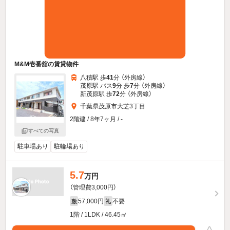
M&M壱番舘の賃貸物件
八積駅 歩
41
分 （外房線）
茂原駅 バス
9
分 歩
7
分 （外房線）
新茂原駅 歩
72
分 （外房線）
千葉県茂原市大芝3丁目
2階建 / 8年7ヶ月 / -
すべての写真
駐車場あり
駐輪場あり
5.7
万円
（管理費3,000円）
57,000円
不要
敷
礼
1階 / 1LDK / 46.45㎡