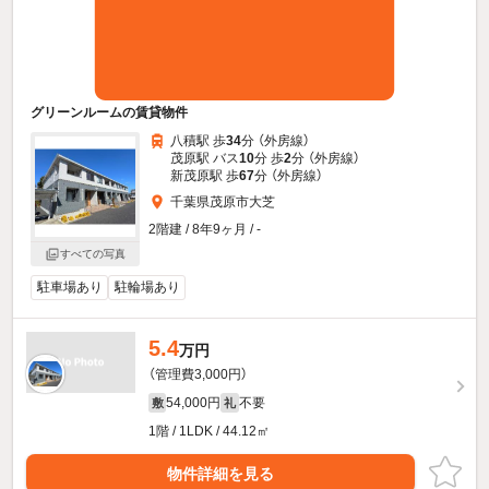
グリーンルームの賃貸物件
八積駅 歩
34
分 （外房線）
茂原駅 バス
10
分 歩
2
分 （外房線）
新茂原駅 歩
67
分 （外房線）
千葉県茂原市大芝
2階建 / 8年9ヶ月 / -
すべての写真
駐車場あり
駐輪場あり
5.4
万円
（管理費3,000円）
54,000円
不要
敷
礼
1階 / 1LDK / 44.12㎡
物件詳細を見る