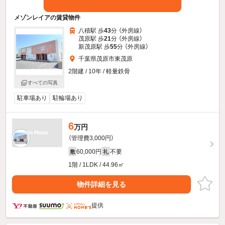
メゾンレイアの賃貸物件
八積駅 歩
43
分 （外房線）
茂原駅 歩
21
分 （外房線）
新茂原駅 歩
55
分 （外房線）
千葉県茂原市東茂原
2階建 / 10年 / 軽量鉄骨
すべての写真
駐車場あり
駐輪場あり
6
万円
（管理費3,000円）
60,000円
不要
敷
礼
1階 / 1LDK / 44.96㎡
物件詳細を見る
提供