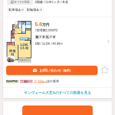
2階建 / 11年1ヶ月 / 木造
すべての写真
駐車場あり
駐輪場あり
5.6
万円
（管理費2,500円）
不要
不要
敷
礼
1階 / 1LDK / 45.89㎡
お問い合わせ
（無料）
ほか提供
サンヴェール大芝Aのすべての部屋を見る