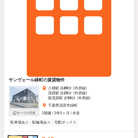
サンヴェール緑町の賃貸物件
八積駅 歩
89
分 （外房線）
茂原駅 歩
29
分 （外房線）
新茂原駅 歩
50
分 （外房線）
千葉県茂原市緑町
2階建 / 3年5ヶ月 / 木造
すべての写真
駐車場あり
駐輪場あり
宅配ボックス