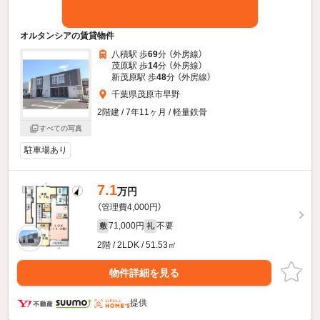
オルタンシアの賃貸物件
八積駅 歩
69
分 （外房線）
茂原駅 歩
14
分 （外房線）
新茂原駅 歩
48
分 （外房線）
千葉県茂原市早野
2階建 / 7年11ヶ月 / 軽量鉄骨
すべての写真
駐車場あり
7.1
万円
（管理費4,000円）
71,000円
不要
敷
礼
2階 / 2LDK / 51.53㎡
物件詳細を見る
提供