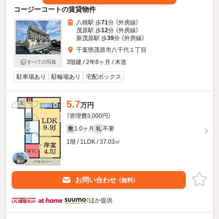
コージーコートの賃貸物件
八積駅 歩
71
分 （外房線）
茂原駅 歩
12
分 （外房線）
新茂原駅 歩
39
分 （外房線）
千葉県茂原市八千代１丁目
3階建 / 2年8ヶ月 / 木造
すべての写真
駐車場あり
駐輪場あり
宅配ボックス
5.7
万円
（管理費3,000円）
1.0ヶ月
不要
敷
礼
1階 / 1LDK / 37.03㎡
お問い合わせ
（無料）
ほか提供