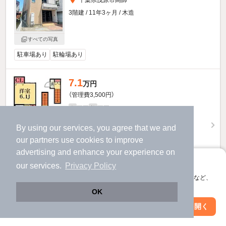
3階建 / 11年3ヶ月 / 木造
すべての写真
駐車場あり
駐輪場あり
7.1
万円
（管理費3,500円）
不要
不要
敷
礼
2階 / 2LDK / 64.47㎡
By using our services, you agree that we and
our
partners
use cookies to improve
advertising and enhance your experience on
アプリに切り替えて、サクサクお部屋探し
our services.
Privacy Policy
会員登録なしですぐ使える。マップ検索やお気に入り保存など、
アプリ限定の便利な機能が使えます！
お問い合わせ
（無料）
OK
Web版で続行
アプリを開く
駅・沿線を変更
絞り込み条件を変更
ほか提供