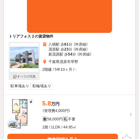
トリアフォス２の賃貸物件
八積駅 歩
61
分 （外房線）
茂原駅 歩
23
分 （外房線）
新茂原駅 歩
54
分 （外房線）
千葉県茂原市早野
2階建 / 5年10ヶ月 / -
すべての写真
駐車場あり
駐輪場あり
5.8
万円
（管理費4,000円）
58,000円
不要
敷
礼
1階 / 1LDK / 44.95㎡