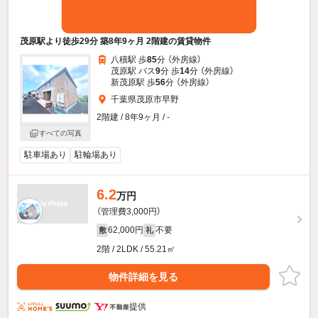
茂原駅より徒歩29分 築8年9ヶ月 2階建の賃貸物件
八積駅 歩
85
分 （外房線）
茂原駅 バス
9
分 歩
14
分 （外房線）
新茂原駅 歩
56
分 （外房線）
千葉県茂原市早野
2階建 / 8年9ヶ月 / -
すべての写真
駐車場あり
駐輪場あり
6.2
万円
（管理費3,000円）
62,000円
不要
敷
礼
2階 / 2LDK / 55.21㎡
物件詳細を見る
提供