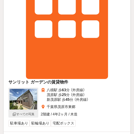
サンリット ガーデンの賃貸物件
八積駅 歩
63
分 （外房線）
茂原駅 歩
25
分 （外房線）
新茂原駅 歩
45
分 （外房線）
千葉県茂原市東郷
2階建 / 4年2ヶ月 / 木造
すべての写真
駐車場あり
駐輪場あり
宅配ボックス