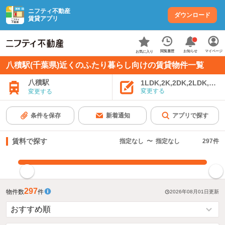
ニフティ不動産
ダウンロード
賃貸アプリ
お知らせ
閲覧履歴
マイページ
お気に入り
八積駅(千葉県)近くのふたり暮らし向けの賃貸物件一覧
八積駅
1LDK,2K,2DK,2LDK,3K,
変更する
変更する
条件を保存
新着通知
アプリで探す
賃料で探す
指定なし
〜
指定なし
297
件
指定した賃料で絞り込む
297
物件数
件
2026年08月01日
更新