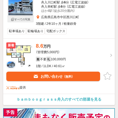
舟入川口町駅 歩
6
分 （広電江波線）
舟入幸町駅 歩
6
分 （広電江波線）
ほか4駅（徒歩20分圏内）
広島県広島市中区西川口町
すべての写真
3階建 / 2年10ヶ月 / 軽量鉄骨
駐車場あり
駐輪場あり
宅配ボックス
8.6
新着
万円
（管理費5,000円）
不要
100,000円
敷
礼
1階 / 1LDK / 40.61㎡
お問い合わせ
（無料）
提供
ｂａｍｂｏｏｇｒａｓｓ舟入のすべての部屋を見る