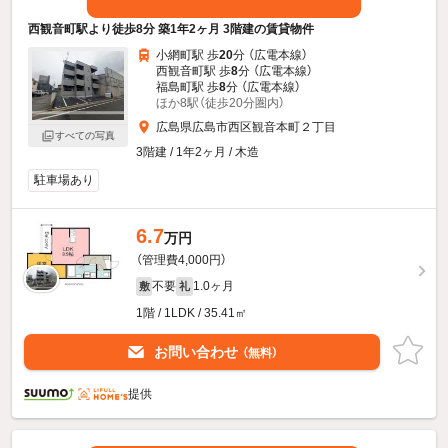
西観音町駅より徒歩8分 築1年2ヶ月 3階建の賃貸物件
小網町駅 歩
20
分 （広電本線）
西観音町駅 歩
8
分 （広電本線）
福島町駅 歩
8
分 （広電本線）
ほか8駅（徒歩20分圏内）
広島県広島市西区観音本町２丁目
すべての写真
3階建 / 1年2ヶ月 / 木造
駐車場あり
6.7
万円
（管理費4,000円）
不要
1.0ヶ月
敷
礼
1階 / 1LDK / 35.41㎡
お問い合わせ
（無料）
提供