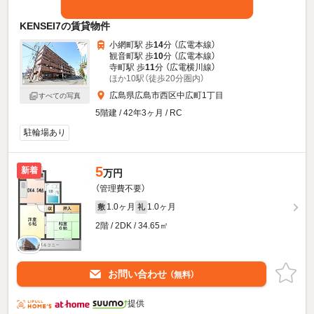
KENSEI7の賃貸物件
小網町駅 歩
14
分 （広電本線）
観音町駅 歩
10
分 （広電本線）
寺町駅 歩
11
分 （広電横川線）
ほか10駅（徒歩20分圏内）
広島県広島市西区中広町1丁目
すべての写真
5階建 / 42年3ヶ月 / RC
駐輪場あり
5
新着
万円
（管理費不要）
1.0ヶ月
1.0ヶ月
敷
礼
2階 / 2DK / 34.65㎡
お問い合わせ
（無料）
提供