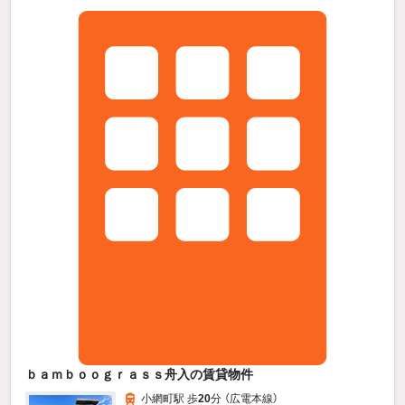
ｂａｍｂｏｏｇｒａｓｓ舟入の賃貸物件
小網町駅 歩
20
分 （広電本線）