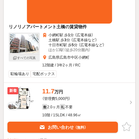
リノリノアパートメント土橋の賃貸物件
小網町駅 歩
1
分 （広電本線）
土橋駅 歩
3
分 （広電本線
など
）
十日市町駅 歩
5
分 （広電本線
など
）
ほか13駅（徒歩20分圏内）
広島県広島市中区小網町
すべての写真
12階建 / 3年2ヶ月 / RC
駐輪場あり
宅配ボックス
11.7
新着
万円
（管理費5,000円）
2.0ヶ月
不要
敷
礼
10階 / 1SLDK / 48.96㎡
お問い合わせ
（無料）