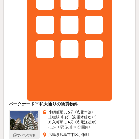
パークナード平和大通りの賃貸物件
小網町駅 歩
5
分 （広電本線）
土橋駅 歩
3
分 （広電本線
など
）
舟入町駅 歩
6
分 （広電江波線）
ほか16駅（徒歩20分圏内）
広島県広島市中区小網町
すべての写真