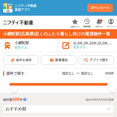
ニフティ不動産
ダウンロード
賃貸アプリ
お知らせ
閲覧履歴
マイページ
お気に入り
小網町駅(広島県)近くのふたり暮らし向けの賃貸物件一覧
小網町駅
1LDK,2K,2DK,2LDK,3K,
変更する
変更する
条件を保存
新着通知
アプリで探す
賃料で探す
指定なし
〜
指定なし
689
件
指定した賃料で絞り込む
689
物件数
件
2026年08月09日
更新