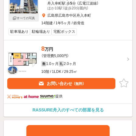
舟入幸町駅 歩
5
分 （広電江波線）
ほか10駅（徒歩20分圏内）
広島県広島市中区舟入本町
すべての写真
14階建 / 1年5ヶ月 / 鉄骨造
駐車場あり
駐輪場あり
宅配ボックス
8
万円
（管理費5,000円）
1.0ヶ月
2.0ヶ月
敷
礼
10階 / 1LDK / 29.25㎡
お問い合わせ
（無料）
提供
RASSURE舟入のすべての部屋を見る