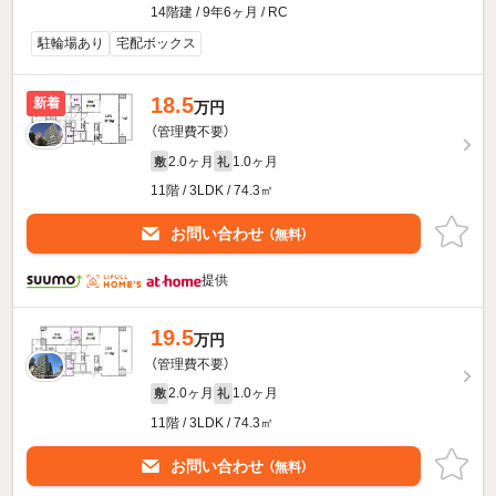
14階建 / 9年6ヶ月 / RC
駐輪場あり
宅配ボックス
18.5
新着
万円
（管理費不要）
2.0ヶ月
1.0ヶ月
敷
礼
11階 / 3LDK / 74.3㎡
お問い合わせ
（無料）
提供
19.5
万円
（管理費不要）
2.0ヶ月
1.0ヶ月
敷
礼
11階 / 3LDK / 74.3㎡
お問い合わせ
（無料）