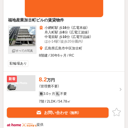
福地産業加古町ビルの賃貸物件
小網町駅 歩
16
分 （広電本線）
舟入町駅 歩
8
分 （広電江波線）
中電前駅 歩
10
分 （広電宇品線）
ほか14駅（徒歩20分圏内）
広島県広島市中区加古町
すべての写真
8階建 / 30年6ヶ月 / RC
駐輪場あり
8.2
新着
万円
（管理費不要）
3.0ヶ月
不要
敷
礼
7階 / 2LDK / 54.78㎡
お問い合わせ
（無料）
提供