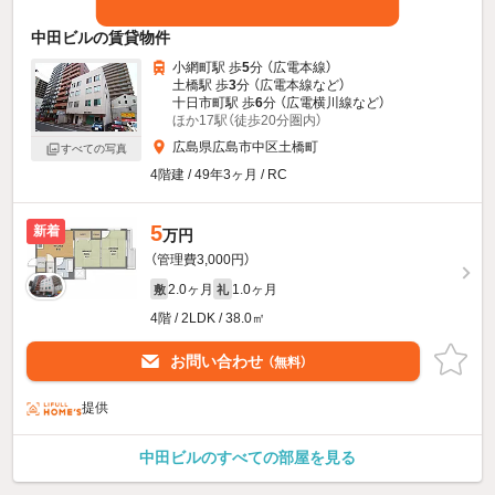
中田ビルの賃貸物件
小網町駅 歩
5
分 （広電本線）
土橋駅 歩
3
分 （広電本線
など
）
十日市町駅 歩
6
分 （広電横川線
など
）
ほか17駅（徒歩20分圏内）
広島県広島市中区土橋町
すべての写真
4階建 / 49年3ヶ月 / RC
5
新着
万円
（管理費3,000円）
2.0ヶ月
1.0ヶ月
敷
礼
4階 / 2LDK / 38.0㎡
お問い合わせ
（無料）
提供
中田ビルのすべての部屋を見る