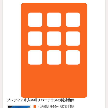
プレディア舟入本町リバーテラスの賃貸物件
小網町駅 歩
20
分 （広電本線）