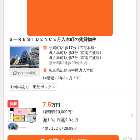
ＳーＲＥＳＩＤＥＮＣＥ舟入本町の賃貸物件
小網町駅 歩
17
分 （広電本線）
舟入本町駅 歩
3
分 （広電江波線）
舟入幸町駅 歩
7
分 （広電江波線）
ほか8駅（徒歩20分圏内）
広島県広島市中区舟入本町
すべての写真
14階建 / 3年2ヶ月 / RC
駐輪場あり
宅配ボックス
7.5
新着
万円
（管理費10,000円）
1.0ヶ月
1.0ヶ月
敷
礼
4階 / 1LDK / 29.99㎡