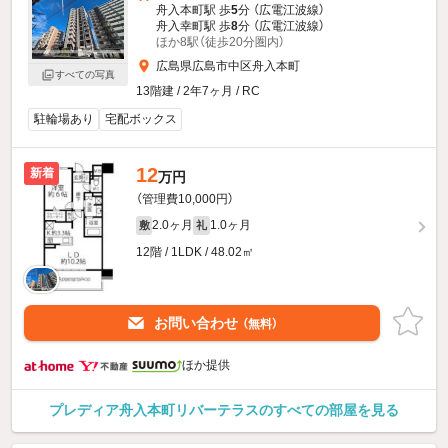
舟入本町駅 歩
5
分 （広電江波線）
舟入幸町駅 歩
8
分 （広電江波線）
ほか8駅（徒歩20分圏内）
広島県広島市中区舟入本町
すべての写真
13階建 / 2年7ヶ月 / RC
駐輪場あり
宅配ボックス
12
新着
万円
（管理費10,000円）
2.0ヶ月
1.0ヶ月
敷
礼
12階 / 1LDK / 48.02㎡
お問い合わせ
（無料）
ほか提供
プレディア舟入本町リバーテラスのすべての部屋を見る