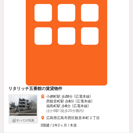
リタリッチ五番館の賃貸物件
小網町駅 歩
20
分 （広電本線）
西観音町駅 歩
8
分 （広電本線）
福島町駅 歩
8
分 （広電本線）
ほか8駅（徒歩20分圏内）
広島県広島市西区観音本町２丁目
すべての写真
3階建 / 1年2ヶ月 / 木造