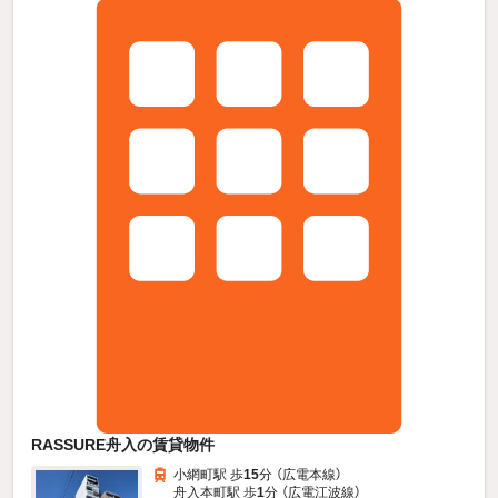
RASSURE舟入の賃貸物件
小網町駅 歩
15
分 （広電本線）
舟入本町駅 歩
1
分 （広電江波線）