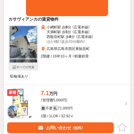
カサヴィアンカの賃貸物件
小網町駅 歩
8
分 （広電本線）
天満町駅 歩
5
分 （広電本線）
西観音町駅 歩
8
分 （広電本線）
ほか9駅（徒歩20分圏内）
広島県広島市西区東観音町
2階建 / 16年10ヶ月 / 軽量鉄骨
すべての写真
駐輪場あり
7.1
新着
万円
（管理費5,000円）
不要
71,000円
敷
礼
1階 / 1LDK / 32.92㎡
お問い合わせ
（無料）