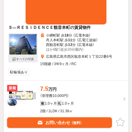
Ｓ—ＲＥＳＩＤＥＮＣＥ観音本町の賃貸物件
小網町駅 歩
18
分 （広電本線）
舟入本町駅 歩
11
分 （広電江波線）
西観音町駅 歩
13
分 （広電本線）
ほか6駅（徒歩20分圏内）
広島県広島市西区観音本町１丁目22番6号
すべての写真
15階建 / 3年9ヶ月 / RC
駐輪場あり
7.5
新着
万円
（管理費10,000円）
1.0ヶ月
1.0ヶ月
敷
礼
2階 / 1LDK / 31.38㎡
お問い合わせ
（無料）