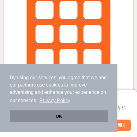
By using our services, you agree that we and
our
partners
use cookies to improve
advertising and enhance your experience on
アプリに切り替えて、サクサクお部屋探し
our services.
Privacy Policy
会員登録なしですぐ使える。マップ検索やお気に入り保存など、
TERRACEtokaichiの賃貸物件
アプリ限定の便利な機能が使えます！
OK
小網町駅 歩
11
分 （広電本線）
Web版で続行
アプリを開く
十日市町駅 歩
3
分 （広電本線
など
）
駅・沿線を変更
絞り込み条件を変更
本川町駅 歩
4
分 （広電本線）
ほか15駅（徒歩20分圏内）