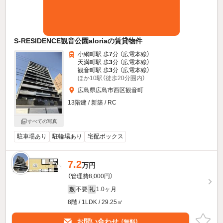
S-RESIDENCE観音公園aloriaの賃貸物件
小網町駅 歩
7
分 （広電本線）
天満町駅 歩
3
分 （広電本線）
観音町駅 歩
3
分 （広電本線）
ほか10駅（徒歩20分圏内）
広島県広島市西区観音町
13階建 / 新築 / RC
すべての写真
駐車場あり
駐輪場あり
宅配ボックス
7.2
万円
（管理費8,000円）
不要
1.0ヶ月
敷
礼
8階 / 1LDK / 29.25㎡
お問い合わせ
（無料）