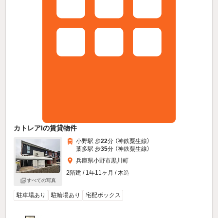
カトレアIの賃貸物件
小野駅 歩
22
分 （神鉄粟生線）
葉多駅 歩
35
分 （神鉄粟生線）
兵庫県小野市黒川町
2階建 / 1年11ヶ月 / 木造
すべての写真
駐車場あり
駐輪場あり
宅配ボックス