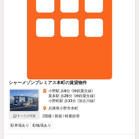
シャーメゾンプレミアス本町の賃貸物件
小野駅 歩
8
分 （神鉄粟生線）
葉多駅 歩
26
分 （神鉄粟生線）
小野町駅 歩
33
分 （加古川線）
兵庫県小野市本町
2階建 / 新築 / 軽量鉄骨
すべての写真
駐車場あり
駐輪場あり