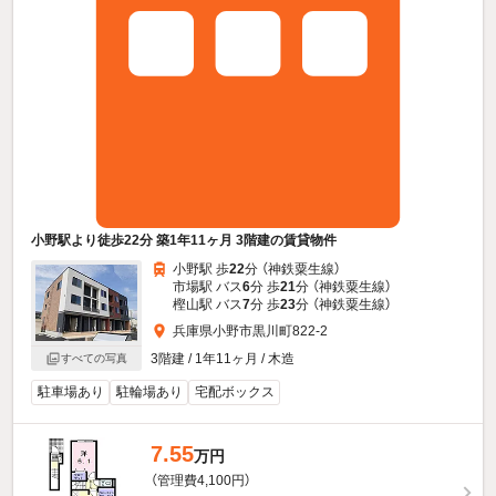
小野駅より徒歩22分 築1年11ヶ月 3階建の賃貸物件
小野駅 歩
22
分 （神鉄粟生線）
市場駅 バス
6
分 歩
21
分 （神鉄粟生線）
樫山駅 バス
7
分 歩
23
分 （神鉄粟生線）
兵庫県小野市黒川町822-2
3階建 / 1年11ヶ月 / 木造
すべての写真
駐車場あり
駐輪場あり
宅配ボックス
7.55
万円
（管理費4,100円）