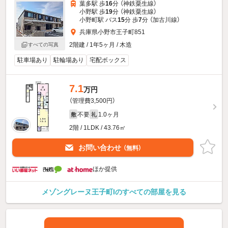
葉多駅 歩
16
分 （神鉄粟生線）
小野駅 歩
19
分 （神鉄粟生線）
小野町駅 バス
15
分 歩
7
分 （加古川線）
兵庫県小野市王子町851
2階建 / 1年5ヶ月 / 木造
すべての写真
駐車場あり
駐輪場あり
宅配ボックス
7.1
万円
（管理費3,500円）
不要
1.0ヶ月
敷
礼
2階 / 1LDK / 43.76㎡
お問い合わせ
（無料）
ほか提供
メゾングレーヌ王子町Iのすべての部屋を見る