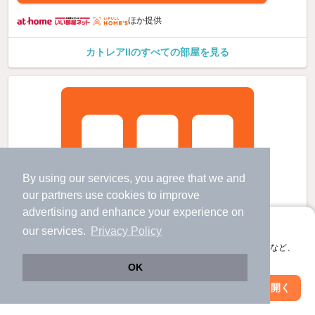
ほか提供
カトレアIIのすべての部屋を見る
By using our services, you agree that we and
our
partners
use cookies to improve
advertising and enhance your experience on
アプリに切り替えて、サクサクお部屋探し
our services.
Privacy Policy
会員登録なしですぐ使える。マップ検索やお気に入り保存など、
アプリ限定の便利な機能が使えます！
OK
Web版で続行
アプリを開く
市区町村を変更
絞り込み条件を変更