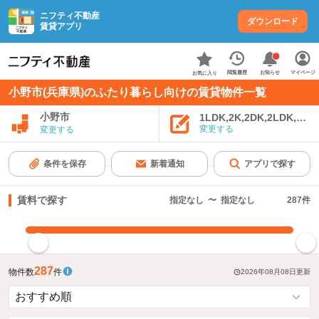
ニフティ不動産
ダウンロード
賃貸アプリ
お知らせ
閲覧履歴
マイページ
お気に入り
小野市(兵庫県)のふたり暮らし向けの賃貸物件一覧
小野市
1LDK,2K,2DK,2LDK,3K,
変更する
変更する
条件を保存
新着通知
アプリで探す
賃料で探す
指定なし
〜
指定なし
287
件
指定した賃料で絞り込む
287
物件数
件
2026年08月08日
更新