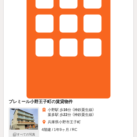
プレミール小野王子町の賃貸物件
小野駅 歩
16
分 （神鉄粟生線）
葉多駅 歩
22
分 （神鉄粟生線）
兵庫県小野市王子町
4階建 / 1年9ヶ月 / RC
すべての写真