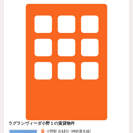
ラグランヴィーダ小野１の賃貸物件
小野駅 歩
12
分 （神鉄粟生線）