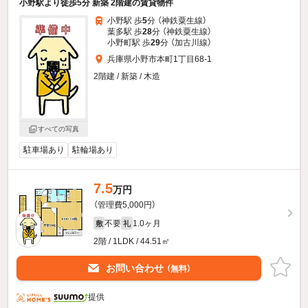
小野駅より徒歩5分 新築 2階建の賃貸物件
小野駅 歩
5
分 （神鉄粟生線）
葉多駅 歩
28
分 （神鉄粟生線）
小野町駅 歩
29
分 （加古川線）
兵庫県小野市本町1丁目68-1
2階建 / 新築 / 木造
すべての写真
駐車場あり
駐輪場あり
7.5
万円
（管理費5,000円）
不要
1.0ヶ月
敷
礼
2階 / 1LDK / 44.51㎡
お問い合わせ
（無料）
提供