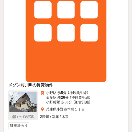
メゾン村川IIIの賃貸物件
小野駅 歩
5
分 （神鉄粟生線）
葉多駅 歩
26
分 （神鉄粟生線）
小野町駅 歩
30
分 （加古川線）
兵庫県小野市本町１丁目
2階建 / 新築 / 木造
すべての写真
駐車場あり