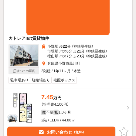
カトレアIIの賃貸物件
小野駅 歩
22
分 （神鉄粟生線）
市場駅 バス
6
分 歩
21
分 （神鉄粟生線）
樫山駅 バス
7
分 歩
23
分 （神鉄粟生線）
兵庫県小野市黒川町
3階建 / 1年11ヶ月 / 木造
すべての写真
駐車場あり
駐輪場あり
宅配ボックス
7.45
万円
（管理費4,100円）
不要
1.0ヶ月
敷
礼
2階 / 1LDK / 44.88㎡
お問い合わせ
（無料）