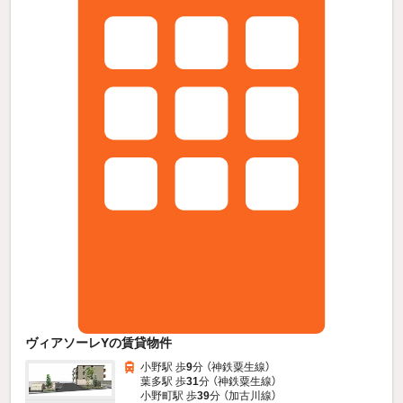
ヴィアソーレYの賃貸物件
小野駅 歩
9
分 （神鉄粟生線）
葉多駅 歩
31
分 （神鉄粟生線）
小野町駅 歩
39
分 （加古川線）