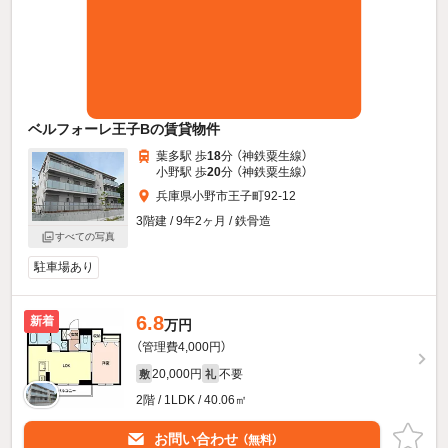
ベルフォーレ王子Bの賃貸物件
葉多駅 歩
18
分 （神鉄粟生線）
小野駅 歩
20
分 （神鉄粟生線）
兵庫県小野市王子町92-12
3階建 / 9年2ヶ月 / 鉄骨造
すべての写真
駐車場あり
6.8
新着
万円
（管理費4,000円）
20,000円
不要
敷
礼
2階 / 1LDK / 40.06㎡
お問い合わせ
（無料）