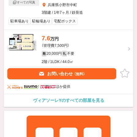
すべての写真
兵庫県小野市中町
3階建 / 1年7ヶ月 / 鉄骨造
駐車場あり
駐輪場あり
宅配ボックス
7.6
万円
（管理費7,500円）
20,000円
不要
敷
礼
2階 / 1LDK / 44.0㎡
お問い合わせ
（無料）
ほか提供
ヴィアソーレYのすべての部屋を見る