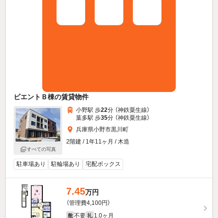
ビエントＢ棟の賃貸物件
小野駅 歩
22
分 （神鉄粟生線）
葉多駅 歩
35
分 （神鉄粟生線）
兵庫県小野市黒川町
2階建 / 1年11ヶ月 / 木造
すべての写真
駐車場あり
駐輪場あり
宅配ボックス
7.45
万円
（管理費4,100円）
不要
1.0ヶ月
敷
礼