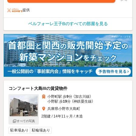
提供
ベルフォーレ王子Bのすべての部屋を見る
コンフォート大島IIIの賃貸物件
小野町駅 歩
9
分 （加古川線）
小野駅 歩
19
分 （神鉄粟生線）
兵庫県小野市大島町
2階建 / 14年11ヶ月 / 木造
すべての写真
駐車場あり
駐輪場あり