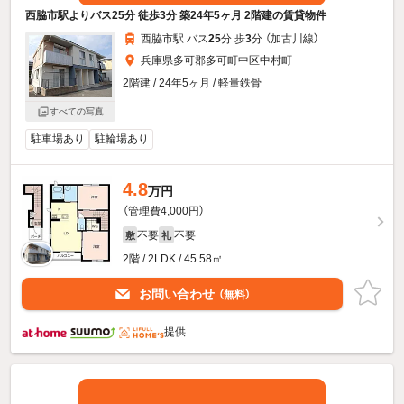
西脇市駅よりバス25分 徒歩3分 築24年5ヶ月 2階建の賃貸物件
西脇市駅 バス
25
分 歩
3
分 （加古川線）
兵庫県多可郡多可町中区中村町
2階建 / 24年5ヶ月 / 軽量鉄骨
すべての写真
駐車場あり
駐輪場あり
4.8
万円
（管理費4,000円）
不要
不要
敷
礼
2階 / 2LDK / 45.58㎡
お問い合わせ
（無料）
提供