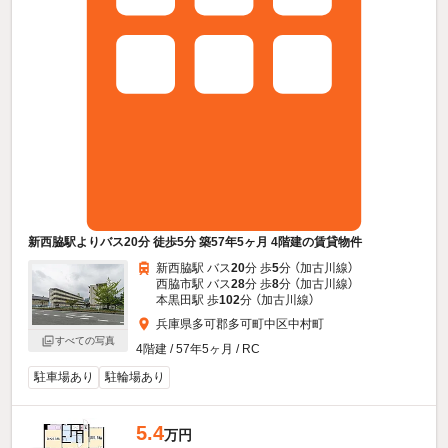
新西脇駅よりバス20分 徒歩5分 築57年5ヶ月 4階建の賃貸物件
新西脇駅 バス
20
分 歩
5
分 （加古川線）
西脇市駅 バス
28
分 歩
8
分 （加古川線）
本黒田駅 歩
102
分 （加古川線）
兵庫県多可郡多可町中区中村町
すべての写真
4階建 / 57年5ヶ月 / RC
駐車場あり
駐輪場あり
5.4
万円