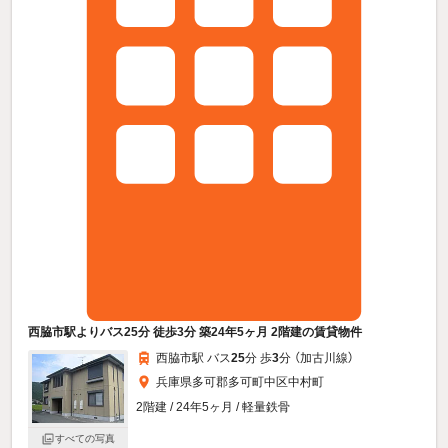
西脇市駅よりバス25分 徒歩3分 築24年5ヶ月 2階建の賃貸物件
西脇市駅 バス
25
分 歩
3
分 （加古川線）
兵庫県多可郡多可町中区中村町
2階建 / 24年5ヶ月 / 軽量鉄骨
すべての写真