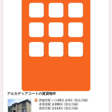
アルカディアコートの賃貸物件
西脇市駅 バス
25
分 歩
3
分 （加古川線）
本黒田駅 歩
100
分 （加古川線）
黒田庄駅 歩
113
分 （加古川線）