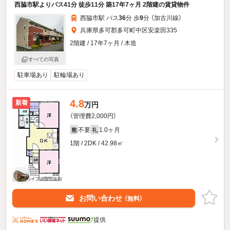
西脇市駅よりバス41分 徒歩11分 築17年7ヶ月 2階建の賃貸物件
西脇市駅 バス
36
分 歩
9
分 （加古川線）
兵庫県多可郡多可町中区安楽田335
2階建 / 17年7ヶ月 / 木造
すべての写真
駐車場あり
駐輪場あり
4.8
新着
万円
（管理費2,000円）
不要
1.0ヶ月
敷
礼
1階 / 2DK / 42.98㎡
お問い合わせ
（無料）
提供