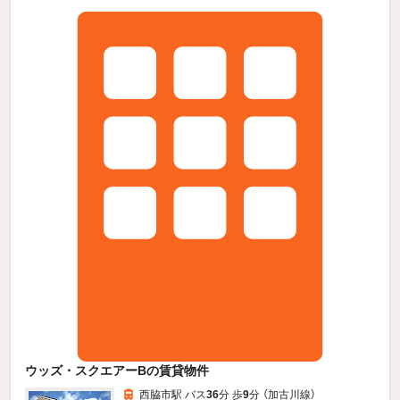
ウッズ・スクエアーBの賃貸物件
西脇市駅 バス
36
分 歩
9
分 （加古川線）