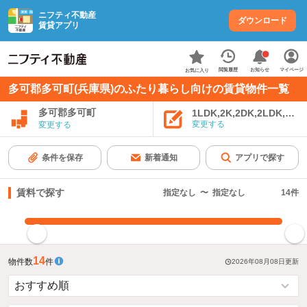
ニフティ不動産
ダウンロード
賃貸アプリ
お知らせ
閲覧履歴
マイページ
お気に入り
多可郡多可町(兵庫県)のふたり暮らし向けの賃貸物件一覧
多可郡多可町
1LDK,2K,2DK,2LDK,3K,
変更する
変更する
条件を保存
新着通知
アプリで探す
賃料で探す
指定なし
〜
指定なし
14
件
指定した賃料で絞り込む
14
物件数
件
2026年08月08日
更新