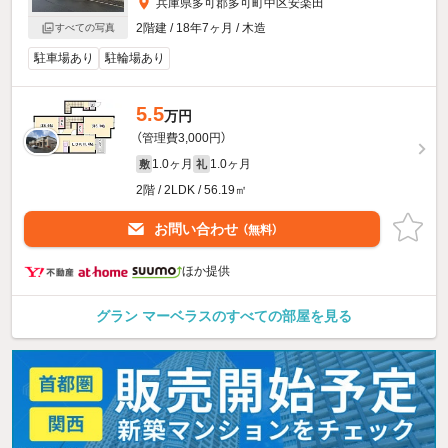
兵庫県多可郡多可町中区安楽田
2階建 / 18年7ヶ月 / 木造
すべての写真
駐車場あり
駐輪場あり
5.5
万円
（管理費3,000円）
1.0ヶ月
1.0ヶ月
敷
礼
2階 / 2LDK / 56.19㎡
お問い合わせ
（無料）
ほか提供
グラン マーベラスのすべての部屋を見る