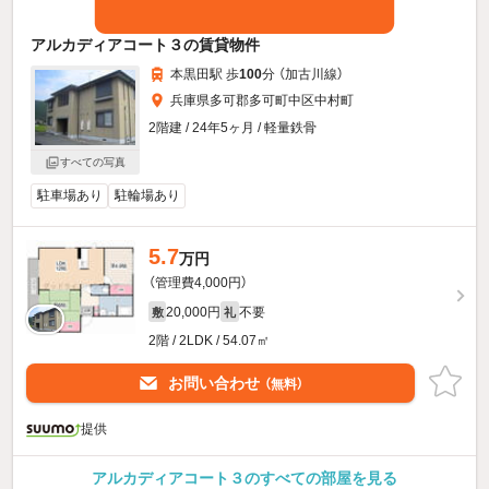
アルカディアコート３の賃貸物件
本黒田駅 歩
100
分 （加古川線）
兵庫県多可郡多可町中区中村町
2階建 / 24年5ヶ月 / 軽量鉄骨
すべての写真
駐車場あり
駐輪場あり
5.7
万円
（管理費4,000円）
20,000円
不要
敷
礼
2階 / 2LDK / 54.07㎡
お問い合わせ
（無料）
提供
アルカディアコート３のすべての部屋を見る