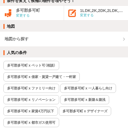
条件を変えて候補の物件を増やそう！
多可郡多可町
1LDK,2K,2DK,2LDK,3K,
変更する
変更する
地図
地図から探す
人気の条件
多可郡多可町 x ペット可（相談）
多可郡多可町 x 借家・賃貸一戸建て・一軒家
多可郡多可町 x ファミリー向け
多可郡多可町 x 一人暮らし向け
多可郡多可町 x リノベーション
多可郡多可町 x 新築＆築浅
多可郡多可町 x 家賃4万円以下
多可郡多可町 x デザイナーズ
多可郡多可町 x 都市ガス使用可