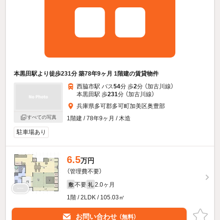
本黒田駅より徒歩231分 築78年9ヶ月 1階建の賃貸物件
西脇市駅 バス
54
分 歩
2
分 （加古川線）
本黒田駅 歩
231
分 （加古川線）
兵庫県多可郡多可町加美区奥豊部
すべての写真
1階建 / 78年9ヶ月 / 木造
駐車場あり
6.5
万円
（管理費不要）
不要
2.0ヶ月
敷
礼
1階 / 2LDK / 105.03㎡
お問い合わせ
（無料）