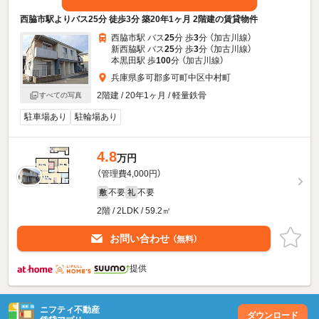
西脇市駅よりバス25分 徒歩3分 築20年1ヶ月 2階建の賃貸物件
西脇市駅 バス
25
分 歩
3
分 （加古川線）
新西脇駅 バス
25
分 歩
3
分 （加古川線）
本黒田駅 歩
100
分 （加古川線）
兵庫県多可郡多可町中区中村町
2階建 / 20年1ヶ月 / 軽量鉄骨
すべての写真
駐車場あり
駐輪場あり
4.8
万円
（管理費4,000円）
不要
不要
敷
礼
2階 / 2LDK / 59.2㎡
お問い合わせ
（無料）
提供
ニフティ不動産
ダウンロード