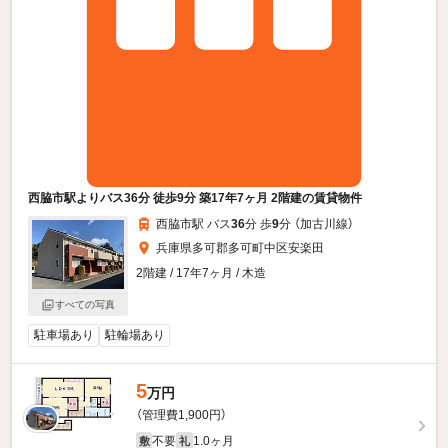
西脇市駅よりバス36分 徒歩9分 築17年7ヶ月 2階建の賃貸物件
西脇市駅 バス
36
分 歩
9
分 （加古川線）
兵庫県多可郡多可町中区安楽田
2階建 / 17年7ヶ月 / 木造
すべての写真
駐車場あり
駐輪場あり
5
万円
（管理費1,900円）
不要
1.0ヶ月
敷
礼