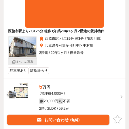
西脇市駅よりバス25分 徒歩3分 築20年1ヶ月 2階建の賃貸物件
西脇市駅 バス
25
分 歩
3
分 （加古川線）
兵庫県多可郡多可町中区中村町
2階建 / 20年1ヶ月 / 軽量鉄骨
すべての写真
駐車場あり
駐輪場あり
5
万円
（管理費4,000円）
20,000円
不要
敷
礼
2階 / 2LDK / 59.2㎡
お問い合わせ
（無料）