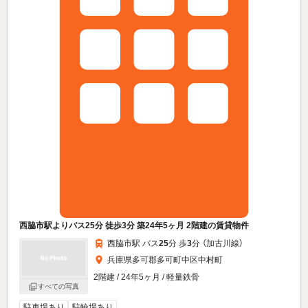
西脇市駅よりバス25分 徒歩3分 築24年5ヶ月 2階建の賃貸物件
西脇市駅 バス
25
分 歩
3
分 （加古川線）
兵庫県多可郡多可町中区中村町
2階建 / 24年5ヶ月 / 軽量鉄骨
すべての写真
駐車場あり
駐輪場あり