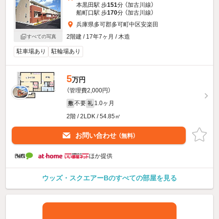
本黒田駅 歩
151
分 （加古川線）
船町口駅 歩
170
分 （加古川線）
兵庫県多可郡多可町中区安楽田
2階建 / 17年7ヶ月 / 木造
すべての写真
駐車場あり
駐輪場あり
5
万円
（管理費2,000円）
不要
1.0ヶ月
敷
礼
2階 / 2LDK / 54.85㎡
お問い合わせ
（無料）
ほか提供
ウッズ・スクエアーBのすべての部屋を見る