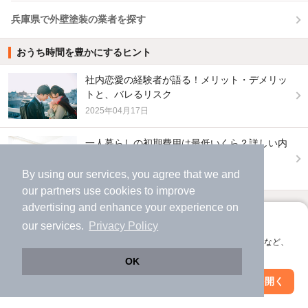
兵庫県で外壁塗装の業者を探す
おうち時間を豊かにするヒント
社内恋愛の経験者が語る！メリット・デメリッ
トと、バレるリスク
2025年04月17日
一人暮らしの初期費用は最低いくら？詳しい内
訳や安く抑えるコツも紹介
By using our services, you agree that we and
2024年01月30日
our
partners
use cookies to improve
advertising and enhance your experience on
他の人はこんな条件で絞り込んでいます！
アプリに切り替えて、サクサクお部屋探し
our services.
Privacy Policy
人気のこだわり条件
会員登録なしですぐ使える。マップ検索やお気に入り保存など、
アプリ限定の便利な機能が使えます！
OK
バス・トイレ別
2階以上
Web版で続行
アプリを開く
市区町村を変更
絞り込み条件を変更
駐車場あり
ペット相談