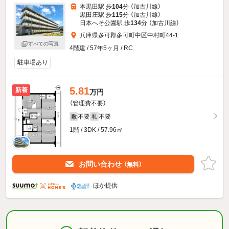
本黒田駅 歩
104
分 （加古川線）
黒田庄駅 歩
115
分 （加古川線）
日本へそ公園駅 歩
134
分 （加古川線）
兵庫県多可郡多可町中区中村町44-1
すべての写真
4階建 / 57年5ヶ月 / RC
駐車場あり
5.81
新着
万円
（管理費不要）
不要
不要
敷
礼
1階 / 3DK / 57.96㎡
お問い合わせ
（無料）
ほか提供