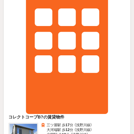
コレクトコーブB?の賃貸物件
三ツ屋駅 歩
17
分 （浅野川線）
大河端駅 歩
12
分 （浅野川線）