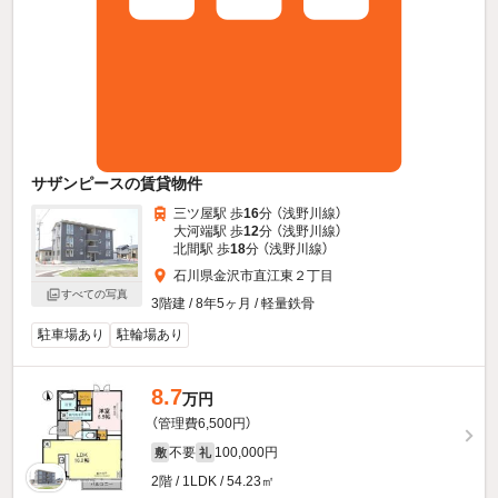
サザンピースの賃貸物件
三ツ屋駅 歩
16
分 （浅野川線）
大河端駅 歩
12
分 （浅野川線）
北間駅 歩
18
分 （浅野川線）
石川県金沢市直江東２丁目
すべての写真
3階建 / 8年5ヶ月 / 軽量鉄骨
駐車場あり
駐輪場あり
8.7
万円
（管理費6,500円）
不要
100,000円
敷
礼
2階 / 1LDK / 54.23㎡