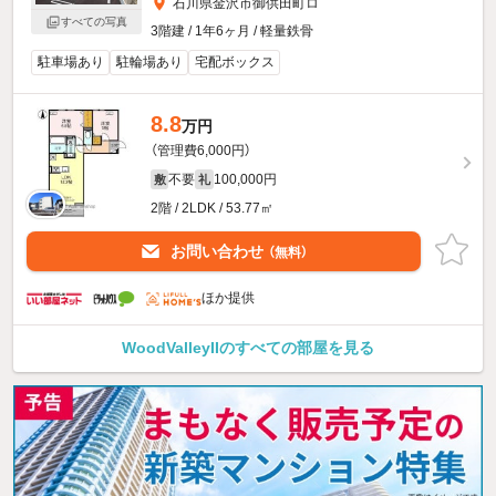
石川県金沢市御供田町ロ
すべての写真
3階建 / 1年6ヶ月 / 軽量鉄骨
駐車場あり
駐輪場あり
宅配ボックス
8.8
万円
（管理費6,000円）
不要
100,000円
敷
礼
2階 / 2LDK / 53.77㎡
お問い合わせ
（無料）
ほか提供
WoodValleyIIのすべての部屋を見る