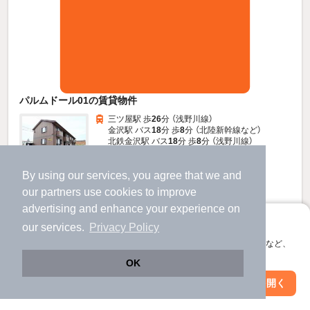
パルムドール01の賃貸物件
三ツ屋駅 歩
26
分 （浅野川線）
金沢駅 バス
18
分 歩
8
分 （北陸新幹線
など
）
北鉄金沢駅 バス
18
分 歩
8
分 （浅野川線）
石川県金沢市近岡町
すべての写真
By using our services, you agree that we and
2階建 / 24年10ヶ月 / 軽量鉄骨
our
partners
use cookies to improve
駐車場あり
advertising and enhance your experience on
アプリに切り替えて、サクサクお部屋探し
our services.
Privacy Policy
5.5
万円
会員登録なしですぐ使える。マップ検索やお気に入り保存など、
（管理費6,000円）
アプリ限定の便利な機能が使えます！
OK
不要
不要
敷
礼
Web版で続行
アプリを開く
1階 / 2K / 42.11㎡
駅・沿線を変更
絞り込み条件を変更