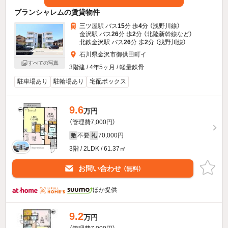
ブランシャレムの賃貸物件
三ツ屋駅 バス
15
分 歩
4
分 （浅野川線）
金沢駅 バス
26
分 歩
2
分 （北陸新幹線
など
）
北鉄金沢駅 バス
26
分 歩
2
分 （浅野川線）
石川県金沢市御供田町イ
すべての写真
3階建 / 4年5ヶ月 / 軽量鉄骨
駐車場あり
駐輪場あり
宅配ボックス
9.6
万円
（管理費7,000円）
不要
70,000円
敷
礼
3階 / 2LDK / 61.37㎡
お問い合わせ
（無料）
ほか提供
9.2
万円