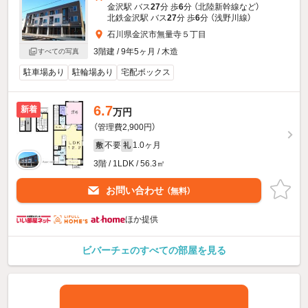
金沢駅 バス
27
分 歩
6
分 （北陸新幹線
など
）
北鉄金沢駅 バス
27
分 歩
6
分 （浅野川線）
石川県金沢市無量寺５丁目
3階建 / 9年5ヶ月 / 木造
すべての写真
駐車場あり
駐輪場あり
宅配ボックス
6.7
新着
万円
（管理費2,900円）
不要
1.0ヶ月
敷
礼
3階 / 1LDK / 56.3㎡
お問い合わせ
（無料）
ほか提供
ビバーチェのすべての部屋を見る