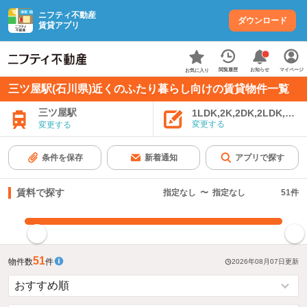
ニフティ不動産
ダウンロード
賃貸アプリ
お知らせ
閲覧履歴
マイページ
お気に入り
三ツ屋駅(石川県)近くのふたり暮らし向けの賃貸物件一覧
三ツ屋駅
1LDK,2K,2DK,2LDK,3K,
変更する
変更する
条件を保存
新着通知
アプリで探す
賃料で探す
指定なし
〜
指定なし
51
件
指定した賃料で絞り込む
51
物件数
件
2026年08月07日
更新