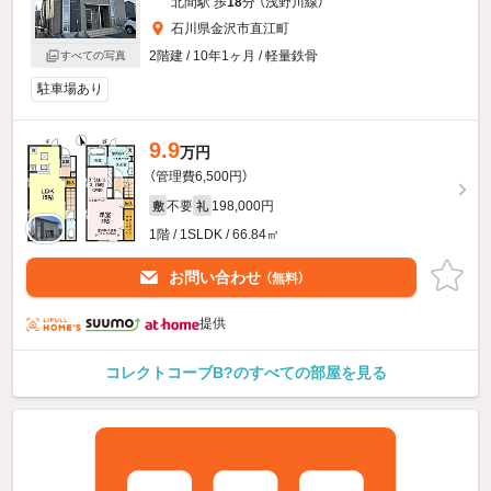
北間駅 歩
18
分 （浅野川線）
石川県金沢市直江町
2階建 / 10年1ヶ月 / 軽量鉄骨
すべての写真
駐車場あり
9.9
万円
（管理費6,500円）
不要
198,000円
敷
礼
1階 / 1SLDK / 66.84㎡
お問い合わせ
（無料）
提供
コレクトコーブB?のすべての部屋を見る