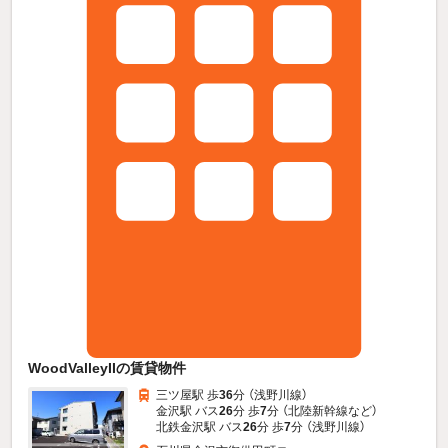
WoodValleyIIの賃貸物件
三ツ屋駅 歩
36
分 （浅野川線）
金沢駅 バス
26
分 歩
7
分 （北陸新幹線
など
）
北鉄金沢駅 バス
26
分 歩
7
分 （浅野川線）