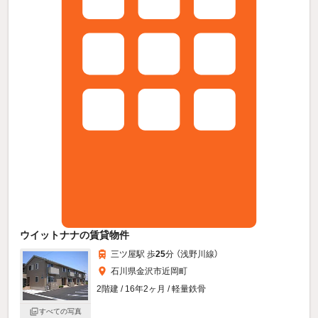
ウイットナナの賃貸物件
三ツ屋駅 歩
25
分 （浅野川線）
石川県金沢市近岡町
2階建 / 16年2ヶ月 / 軽量鉄骨
すべての写真