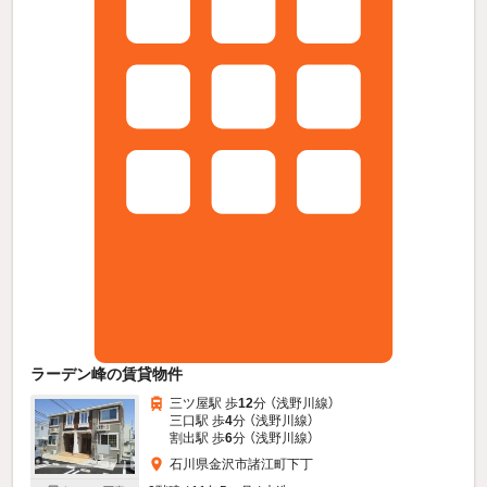
ラーデン峰の賃貸物件
三ツ屋駅 歩
12
分 （浅野川線）
三口駅 歩
4
分 （浅野川線）
割出駅 歩
6
分 （浅野川線）
石川県金沢市諸江町下丁