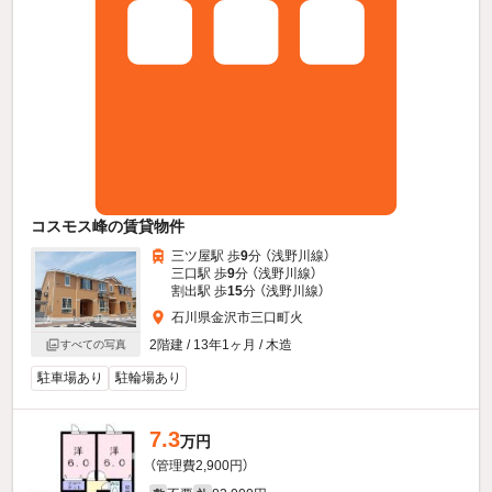
コスモス峰の賃貸物件
三ツ屋駅 歩
9
分 （浅野川線）
三口駅 歩
9
分 （浅野川線）
割出駅 歩
15
分 （浅野川線）
石川県金沢市三口町火
2階建 / 13年1ヶ月 / 木造
すべての写真
駐車場あり
駐輪場あり
7.3
万円
（管理費2,900円）