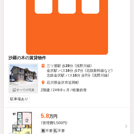
沙羅の木の賃貸物件
三ツ屋駅 歩
28
分 （浅野川線）
金沢駅 バス
16
分 歩
7
分 （北陸新幹線
など
）
北鉄金沢駅 バス
16
分 歩
7
分 （浅野川線）
石川県金沢市近岡町
2階建 / 24年8ヶ月 / 軽量鉄骨
すべての写真
駐車場あり
5.8
万円
（管理費5,500円）
不要
不要
敷
礼