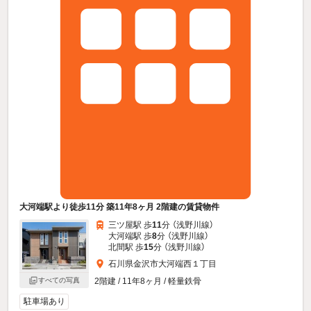
大河端駅より徒歩11分 築11年8ヶ月 2階建の賃貸物件
三ツ屋駅 歩
11
分 （浅野川線）
大河端駅 歩
8
分 （浅野川線）
北間駅 歩
15
分 （浅野川線）
石川県金沢市大河端西１丁目
2階建 / 11年8ヶ月 / 軽量鉄骨
すべての写真
駐車場あり