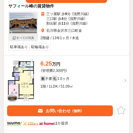
サフィール峰の賃貸物件
三ツ屋駅 歩
9
分 （浅野川線）
三口駅 歩
4
分 （浅野川線）
割出駅 歩
11
分 （浅野川線）
石川県金沢市三口町金
2階建 / 13年1ヶ月 / 木造
すべての写真
駐車場あり
駐輪場あり
6.25
万円
（管理費2,300円）
不要
1.0ヶ月
敷
礼
1階 / 1LDK / 51.09㎡
お問い合わせ
（無料）
ほか提供