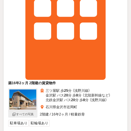
築16年2ヶ月 2階建の賃貸物件
三ツ屋駅 歩
25
分 （浅野川線）
金沢駅 バス
20
分 歩
8
分 （北陸新幹線
など
）
北鉄金沢駅 バス
20
分 歩
8
分 （浅野川線）
石川県金沢市近岡町
2階建 / 16年2ヶ月 / 軽量鉄骨
すべての写真
駐車場あり
駐輪場あり