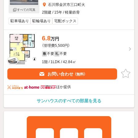
石川県金沢市三口町火
すべての写真
2階建 / 15年 / 軽量鉄骨
駐車場あり
駐輪場あり
宅配ボックス
6.8
万円
（管理費5,500円）
不要
不要
敷
礼
1階 / 1LDK / 42.84㎡
お問い合わせ
（無料）
ほか提供
サンハウスのすべての部屋を見る