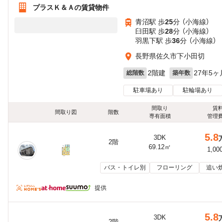
プラスＫ＆Ａの賃貸物件
青沼駅 歩
25
分 （小海線）
臼田駅 歩
28
分 （小海線）
羽黒下駅 歩
36
分 （小海線）
長野県佐久市下小田切
2階建
27年5ヶ
総階数
築年数
駐車場あり
駐輪場あり
間取り
賃
間取り図
階数
専有面積
管理
5.8
3DK
2階
69.12㎡
1,00
バス・トイレ別
フローリング
追い
提供
5.8
3DK
2階