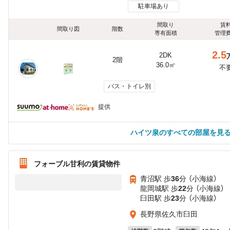
駐車場あり
間取り
賃
間取り図
階数
専有面積
管理
2.5
2DK
2階
36.0㎡
不
バス・トイレ別
提供
ハイツ泉のすべての部屋を見
フォーブル甘利の賃貸物件
青沼駅 歩
36
分 （小海線）
龍岡城駅 歩
22
分 （小海線）
臼田駅 歩
23
分 （小海線）
長野県佐久市臼田