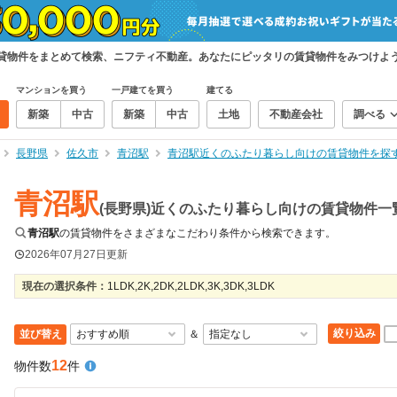
賃貸物件をまとめて検索、ニフティ不動産。あなたにピッタリの賃貸物件をみつけよ
マンションを買う
一戸建てを買う
建てる
新築
中古
新築
中古
土地
不動産会社
調べる
長野県
佐久市
青沼駅
青沼駅近くのふたり暮らし向けの賃貸物件を探
青沼駅
(長野県)近くのふたり暮らし向けの賃貸物件一
青沼駅
の賃貸物件をさまざまなこだわり条件から検索できます。
2026年07月27日
更新
現在の選択条件：
1LDK,2K,2DK,2LDK,3K,3DK,3LDK
絞り込み
並び替え
＆
12
物件数
件