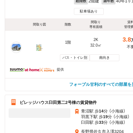
2階建
40年1ヶ
総階数
築年数
駐車場あり
間取り
賃
間取り図
階数
専有面積
管理
3.8
2K
1階
32.0㎡
不
バス・トイレ別
南向き
提供
フォーブル甘利のすべての部屋を
ビレッジハウス臼田第二2号棟の賃貸物件
青沼駅 歩
14
分 （小海線）
羽黒下駅 歩
19
分 （小海線）
臼田駅 歩
33
分 （小海線）
長野県佐久市入澤3204