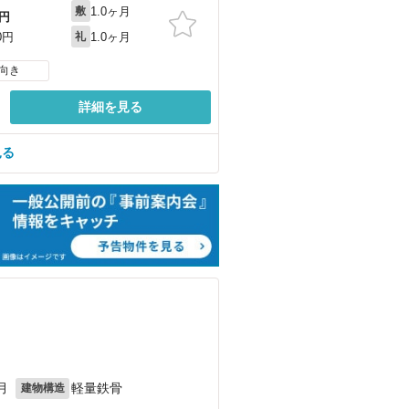
1.0ヶ月
敷
円
1.0ヶ月
0円
礼
向き
詳細を見る
見る
月
軽量鉄骨
建物構造