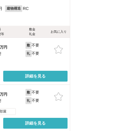
月
RC
建物構造
料
敷金
お気に入り
費等
礼金
不要
敷
万円
不要
要
礼
詳細を見る
不要
敷
万円
不要
要
礼
部屋
詳細を見る