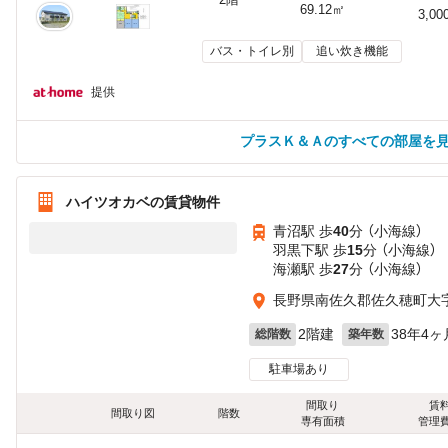
69.12㎡
3,00
バス・トイレ別
追い炊き機能
提供
プラスＫ＆Ａのすべての部屋を
ハイツオカベの賃貸物件
青沼駅 歩
40
分 （小海線）
羽黒下駅 歩
15
分 （小海線）
海瀬駅 歩
27
分 （小海線）
長野県南佐久郡佐久穂町大
2階建
38年4ヶ
総階数
築年数
駐車場あり
間取り
賃
間取り図
階数
専有面積
管理