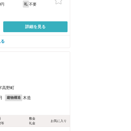
不要
0円
礼
詳細を見る
見る
字高野町
月
木造
建物構造
料
敷金
お気に入り
費等
礼金