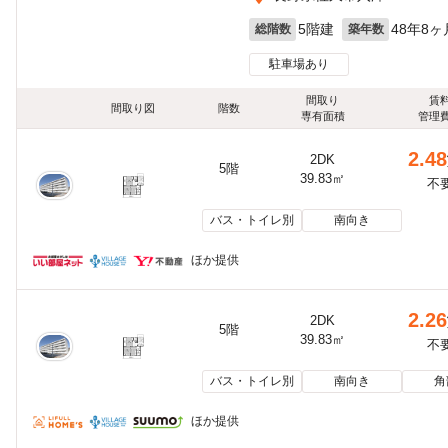
5階建
48年8ヶ
総階数
築年数
駐車場あり
間取り
賃
間取り図
階数
専有面積
管理
2.48
2DK
5階
39.83㎡
不
バス・トイレ別
南向き
ほか提供
2.26
2DK
5階
39.83㎡
不
バス・トイレ別
南向き
角
ほか提供