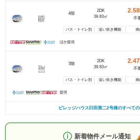
2.58
2DK
4階
39.83㎡
不
バス・トイレ別
追い炊き機能
南
ほか提供
2.47
2DK
3階
39.83㎡
不
バス・トイレ別
追い炊き機能
南
提供
ビレッジハウス臼田第二2号棟のすべて
新着物件メール通知