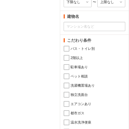
〜
建物名
こだわり条件
バス・トイレ別
2階以上
駐車場あり
ペット相談
洗濯機置場あり
独立洗面台
エアコンあり
都市ガス
温水洗浄便座