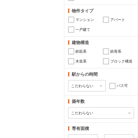
物件タイプ
マンション
アパート
一戸建て
建物構造
鉄筋系
鉄骨系
木造系
ブロック構造
駅からの時間
バス可
築年数
専有面積