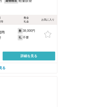
月
軽量鉄骨
建物構造
料
敷金
お気に入り
費等
礼金
38,000円
敷
万円
不要
要
礼
詳細を見る
見る