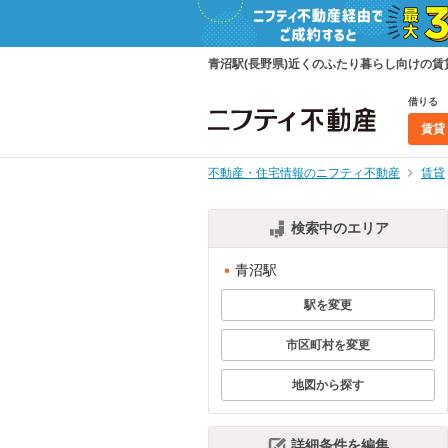
青沼駅(長野県)近くのふたり暮らし向けの
借りる
賃貸
不動産・住宅情報のニフティ不動産
賃貸
検索中のエリア
青沼駅
駅を変更
市区町村を変更
地図から探す
詳細条件を編集