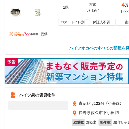
4
2DK
万
1階
37.19㎡
1,00
バス・トイレ別
保証人不要
南
提供
ハイツオカベのすべての部屋を
ハイツ泉の賃貸物件
青沼駅 歩
22
分 （小海線）
長野県佐久市下小田切
2階建
39年8ヶ
総階数
築年数