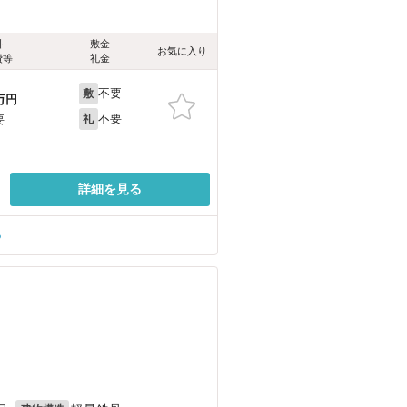
料
敷金
お気に入り
費等
礼金
不要
敷
万円
不要
要
礼
詳細を見る
る