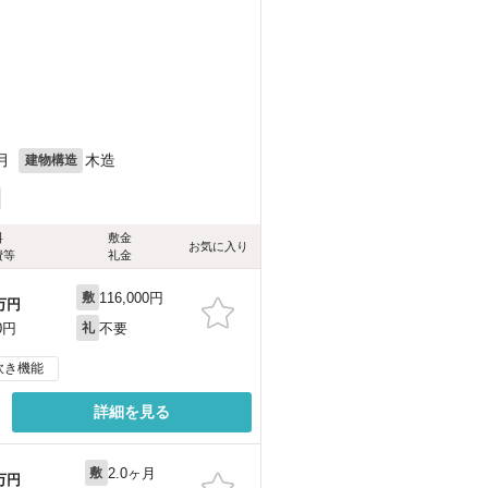
月
木造
建物構造
料
敷金
お気に入り
費等
礼金
116,000円
敷
万円
不要
0円
礼
炊き機能
詳細を見る
2.0ヶ月
敷
万円