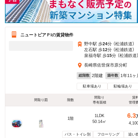
ニュートピアＰIの賃貸物件
野中駅 歩
24
分 （松浦鉄道）
左石駅 歩
12
分 （松浦鉄道）
泉福寺駅 歩
15
分 （松浦鉄道
長崎県佐世保市原分町
2階建
1年11ヶ
総階数
築年数
駐車場あり
駐輪場あり
間取り
賃
間取り図
階数
専有面積
管理
6.3
1LDK
1階
50.14㎡
4,10
バス・トイレ別
フローリング
追い