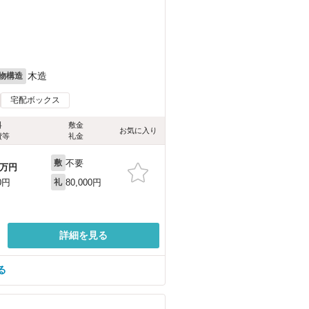
木造
物構造
宅配ボックス
料
敷金
お気に入り
費等
礼金
不要
敷
万円
80,000円
0円
礼
詳細を見る
る