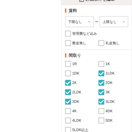
賃料
〜
管理費など込み
敷金無し
礼金無し
間取り
1R
1K
1DK
1LDK
2K
2DK
2LDK
3K
3DK
3LDK
4K
4DK
4LDK
5DK
5LDK以上