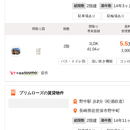
2階建
14年3ヶ
総階数
築年数
駐車場あり
駐輪場あり
間取り
賃
間取り図
階数
専有面積
管理
5.5
1LDK
2階
41.04㎡
3,00
バス・トイレ別
追い炊き機能
コンロ
提供
プリムローズの賃貸物件
野中駅 歩
2
分 （松浦鉄道）
長崎県佐世保市野中町
2階建
14年11
総階数
築年数