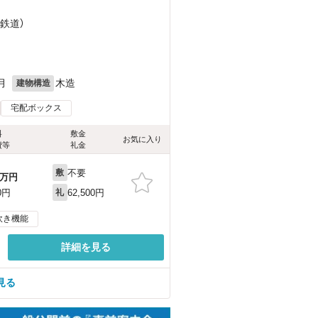
浦鉄道）
月
木造
建物構造
宅配ボックス
料
敷金
お気に入り
費等
礼金
不要
敷
万円
62,500円
0円
礼
炊き機能
詳細を見る
見る