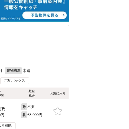
）
月
木造
建物構造
宅配ボックス
料
敷金
お気に入り
費等
礼金
不要
敷
万円
63,000円
0円
礼
炊き機能