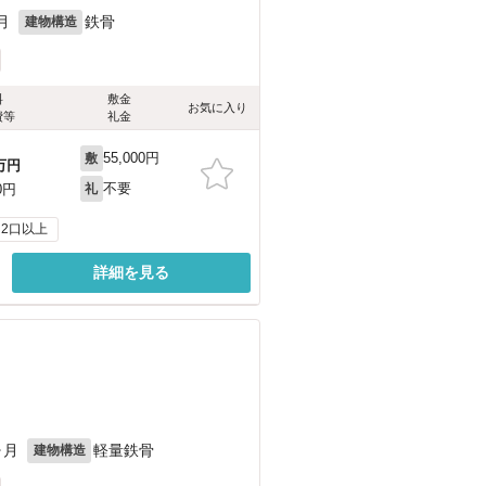
月
鉄骨
建物構造
料
敷金
お気に入り
費等
礼金
55,000円
敷
万円
不要
0円
礼
2口以上
詳細を見る
ヶ月
軽量鉄骨
建物構造