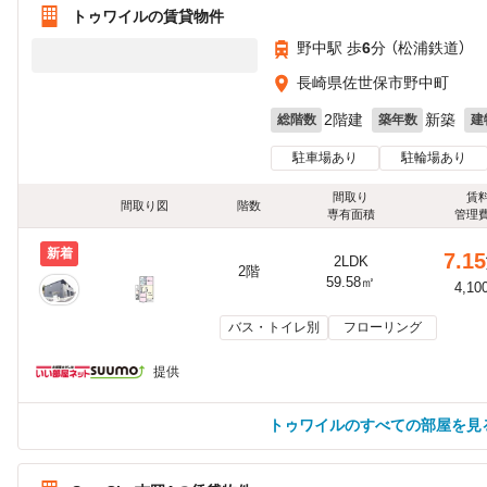
トゥワイルの賃貸物件
野中駅 歩
6
分 （松浦鉄道）
長崎県佐世保市野中町
2階建
新築
総階数
築年数
建
駐車場あり
駐輪場あり
間取り
賃
間取り図
階数
専有面積
管理
新着
7.15
2LDK
2階
59.58㎡
4,10
バス・トイレ別
フローリング
提供
トゥワイルのすべての部屋を見