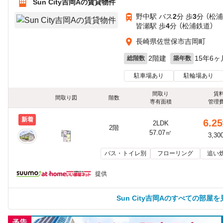
Sun City吉岡Aの賃貸物件
野中駅 バス
2
分 歩
3
分 （松
皆瀬駅 歩
4
分 （松浦鉄道）
長崎県佐世保市吉岡町
2階建
15年6ヶ
総階数
築年数
駐車場あり
駐輪場あり
間取り
賃
間取り図
階数
専有面積
管理
新着
6.25
2LDK
2階
57.07㎡
3,30
バス・トイレ別
フローリング
追い
提供
Sun City吉岡Aのすべての部屋を