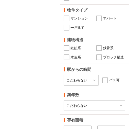
物件タイプ
マンション
アパート
一戸建て
建物構造
鉄筋系
鉄骨系
木造系
ブロック構造
駅からの時間
バス可
築年数
専有面積