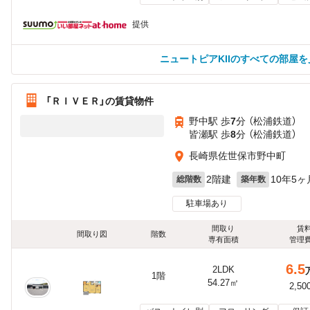
提供
ニュートピアKIIのすべての部屋を
「ＲＩＶＥＲ」の賃貸物件
野中駅 歩
7
分 （松浦鉄道）
皆瀬駅 歩
8
分 （松浦鉄道）
長崎県佐世保市野中町
2階建
10年5ヶ
総階数
築年数
駐車場あり
間取り
賃
間取り図
階数
専有面積
管理
6.5
2LDK
1階
54.27㎡
2,50