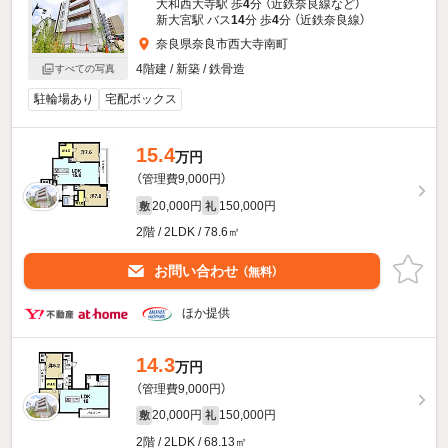
大和西大寺駅 歩
4
分 （近鉄奈良線
など
）
新大宮駅 バス
14
分 歩
4
分 （近鉄奈良線）
奈良県奈良市西大寺南町
4階建 / 新築 / 鉄骨造
すべての写真
駐輪場あり
宅配ボックス
15.4
万円
（管理費9,000円）
20,000円
150,000円
敷
礼
2階 / 2LDK / 78.6㎡
お問い合わせ
（無料）
ほか提供
14.3
万円
（管理費9,000円）
20,000円
150,000円
敷
礼
2階 / 2LDK / 68.13㎡