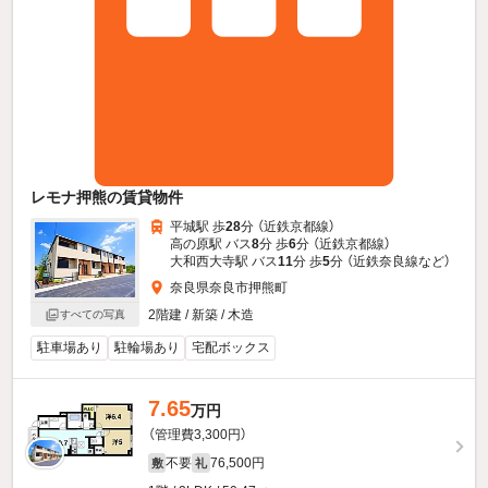
レモナ押熊の賃貸物件
平城駅 歩
28
分 （近鉄京都線）
高の原駅 バス
8
分 歩
6
分 （近鉄京都線）
大和西大寺駅 バス
11
分 歩
5
分 （近鉄奈良線
など
）
奈良県奈良市押熊町
2階建 / 新築 / 木造
すべての写真
駐車場あり
駐輪場あり
宅配ボックス
7.65
万円
（管理費3,300円）
不要
76,500円
敷
礼