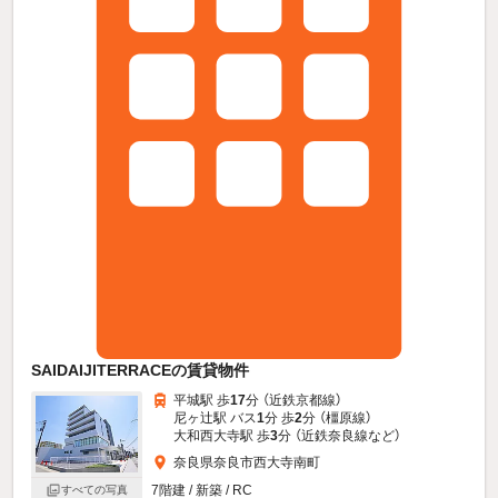
SAIDAIJITERRACEの賃貸物件
平城駅 歩
17
分 （近鉄京都線）
尼ヶ辻駅 バス
1
分 歩
2
分 （橿原線）
大和西大寺駅 歩
3
分 （近鉄奈良線
など
）
奈良県奈良市西大寺南町
7階建 / 新築 / RC
すべての写真