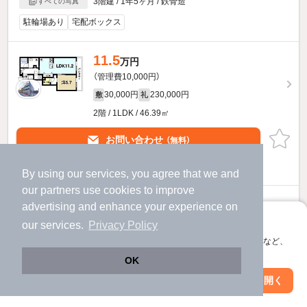
3階建 / 1年5ヶ月 / 鉄骨造
すべての写真
駐輪場あり
宅配ボックス
11.5
万円
（管理費10,000円）
30,000円
230,000円
敷
礼
2階 / 1LDK / 46.39㎡
お問い合わせ
（無料）
ほか提供
By using our services, you agree that we and
our
partners
use cookies to improve
グランアミューズのすべての部屋を見る
advertising and enhance your experience on
アプリに切り替えて、サクサクお部屋探し
our services.
Privacy Policy
会員登録なしですぐ使える。マップ検索やお気に入り保存など、
アプリ限定の便利な機能が使えます！
OK
Web版で続行
アプリを開く
駅・沿線を変更
絞り込み条件を変更