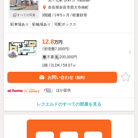
尼ヶ辻駅 歩
17
分 （橿原線）
奈良県奈良市西大寺南町
3階建 / 1年5ヶ月 / 軽量鉄骨
すべての写真
駐車場あり
駐輪場あり
宅配ボックス
12.8
万円
（管理費7,000円）
不要
200,000円
敷
礼
1階 / 2LDK / 59.07㎡
お問い合わせ
（無料）
ほか提供
レクエルドのすべての部屋を見る