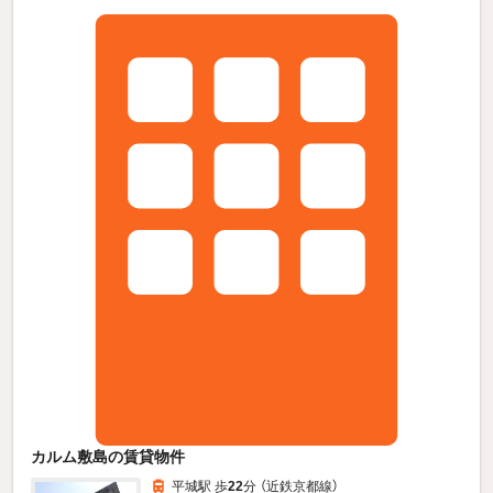
カルム敷島の賃貸物件
平城駅 歩
22
分 （近鉄京都線）