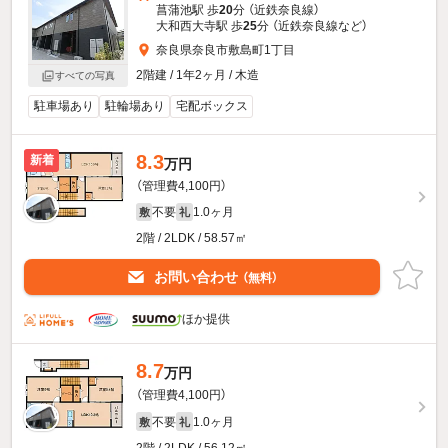
菖蒲池駅 歩
20
分 （近鉄奈良線）
大和西大寺駅 歩
25
分 （近鉄奈良線
など
）
奈良県奈良市敷島町1丁目
2階建 / 1年2ヶ月 / 木造
すべての写真
駐車場あり
駐輪場あり
宅配ボックス
8.3
新着
万円
（管理費4,100円）
不要
1.0ヶ月
敷
礼
2階 / 2LDK / 58.57㎡
お問い合わせ
（無料）
ほか提供
8.7
万円
（管理費4,100円）
不要
1.0ヶ月
敷
礼
2階 / 2LDK / 56.12㎡