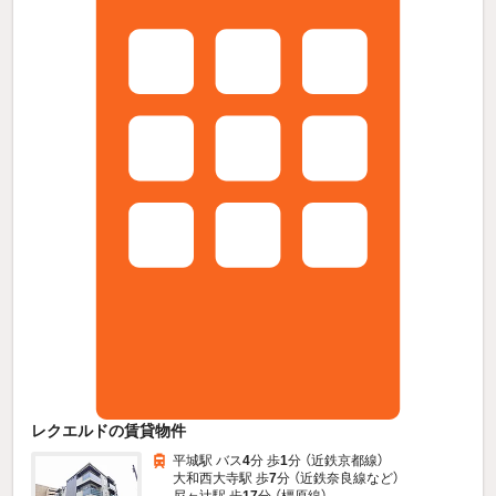
レクエルドの賃貸物件
平城駅 バス
4
分 歩
1
分 （近鉄京都線）
大和西大寺駅 歩
7
分 （近鉄奈良線
など
）