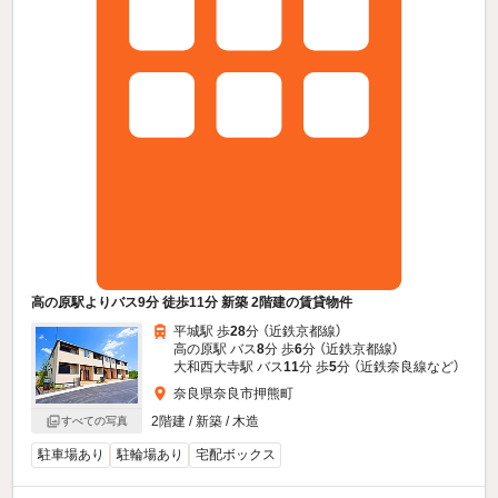
高の原駅よりバス9分 徒歩11分 新築 2階建の賃貸物件
平城駅 歩
28
分 （近鉄京都線）
高の原駅 バス
8
分 歩
6
分 （近鉄京都線）
大和西大寺駅 バス
11
分 歩
5
分 （近鉄奈良線
など
）
奈良県奈良市押熊町
2階建 / 新築 / 木造
すべての写真
駐車場あり
駐輪場あり
宅配ボックス