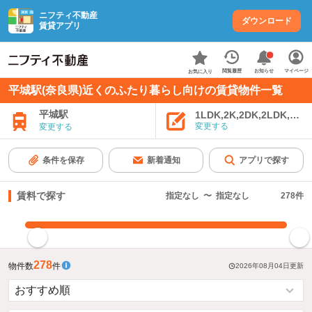
ニフティ不動産
ダウンロード
賃貸アプリ
お知らせ
閲覧履歴
マイページ
お気に入り
平城駅(奈良県)近くのふたり暮らし向けの賃貸物件一覧
平城駅
1LDK,2K,2DK,2LDK,3K,
変更する
変更する
条件を保存
新着通知
アプリで探す
賃料で探す
指定なし
〜
指定なし
278
件
指定した賃料で絞り込む
278
物件数
件
2026年08月04日
更新