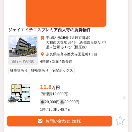
ジェイエイチエスプレミア西大寺の賃貸物件
平城駅 歩
19
分 （近鉄京都線）
大和西大寺駅 歩
4
分 （近鉄奈良線
など
）
尼ヶ辻駅 歩
19
分 （橿原線）
奈良県奈良市西大寺国見町1丁目
4階建 / 新築 / 鉄骨造
すべての写真
駐車場あり
駐輪場あり
宅配ボックス
11.8
万円
（管理費12,000円）
20,000円
80,000円
敷
礼
1階 / 1LDK / 48.7㎡
お問い合わせ
（無料）