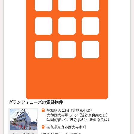
グランアミューズの賃貸物件
平城駅 歩
13
分 （近鉄京都線）
大和西大寺駅 歩
3
分 （近鉄奈良線
など
）
学園前駅 バス
15
分 歩
6
分 （近鉄奈良線）
奈良県奈良市西大寺本町