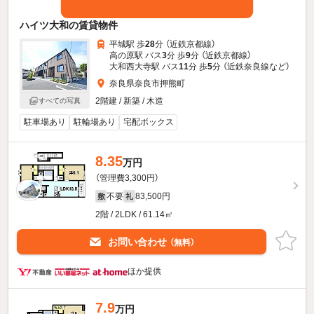
ハイツ大和の賃貸物件
平城駅 歩
28
分 （近鉄京都線）
高の原駅 バス
3
分 歩
9
分 （近鉄京都線）
大和西大寺駅 バス
11
分 歩
5
分 （近鉄奈良線
など
）
奈良県奈良市押熊町
2階建 / 新築 / 木造
すべての写真
駐車場あり
駐輪場あり
宅配ボックス
8.35
万円
（管理費3,300円）
不要
83,500円
敷
礼
2階 / 2LDK / 61.14㎡
お問い合わせ
（無料）
ほか提供
7.9
万円