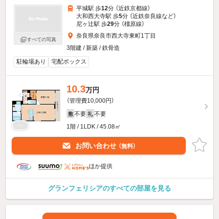
平城駅 歩
12
分 （近鉄京都線）
大和西大寺駅 歩
5
分 （近鉄奈良線
など
）
尼ヶ辻駅 歩
29
分 （橿原線）
奈良県奈良市西大寺東町1丁目
すべての写真
3階建 / 新築 / 鉄骨造
駐輪場あり
宅配ボックス
10.3
万円
（管理費10,000円）
不要
不要
敷
礼
1階 / 1LDK / 45.08㎡
お問い合わせ
（無料）
ほか提供
グランフェリシアのすべての部屋を見る