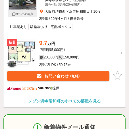
ほか4駅（徒歩20分圏内）
大阪府堺市西区浜寺昭和町１丁10-3
すべての写真
2階建 / 20年4ヶ月 / 軽量鉄骨
駐車場あり
駐輪場あり
宅配ボックス
9.7
新着
万円
（管理費5,000円）
20,000円
150,000円
敷
礼
2階 / 2LDK / 59.75㎡
お問い合わせ
（無料）
提供
メゾン浜寺昭和町のすべての部屋を見る
新着物件メール通知