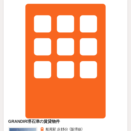
GRANDIR堺石津の賃貸物件
船尾駅 歩
15
分 （阪堺線）