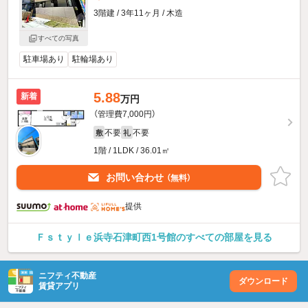
3階建 / 3年11ヶ月 / 木造
すべての写真
駐車場あり
駐輪場あり
5.88
新着
万円
（管理費7,000円）
不要
不要
敷
礼
1階 / 1LDK / 36.01㎡
お問い合わせ
（無料）
提供
Ｆｓｔｙｌｅ浜寺石津町西1号館のすべての部屋を見る
ニフティ不動産
ダウンロード
賃貸アプリ