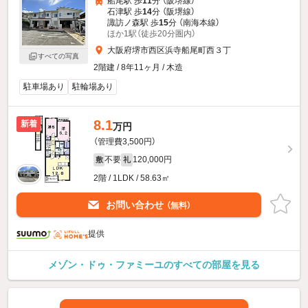
船尾駅 歩
11
分 （阪堺線）
石津駅 歩
14
分 （阪堺線）
諏訪ノ森駅 歩
15
分 （南海本線）
ほか1駅（徒歩20分圏内）
大阪府堺市西区浜寺船尾町西３丁
すべての写真
2階建 / 8年11ヶ月 / 木造
駐車場あり
駐輪場あり
8.1
新着
万円
（管理費3,500円）
不要
120,000円
敷
礼
2階 / 1LDK / 58.63㎡
お問い合わせ
（無料）
提供
メゾン・ドゥ・ファミーユのすべての部屋を見る