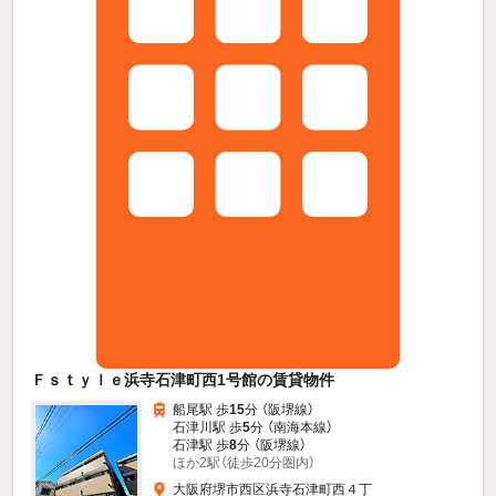
Ｆｓｔｙｌｅ浜寺石津町西1号館の賃貸物件
船尾駅 歩
15
分 （阪堺線）
石津川駅 歩
5
分 （南海本線）
石津駅 歩
8
分 （阪堺線）
ほか2駅（徒歩20分圏内）
大阪府堺市西区浜寺石津町西４丁