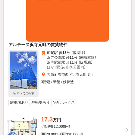
アルテーヌ浜寺元町の賃貸物件
船尾駅 歩
13
分 （阪堺線）
浜寺公園駅 歩
11
分 （南海本線）
浜寺駅前駅 歩
11
分 （阪堺線）
ほか3駅（徒歩20分圏内）
大阪府堺市西区浜寺元町３丁
3階建 / 新築 / 鉄骨造
すべての写真
駐車場あり
駐輪場あり
宅配ボックス
17.3
万円
（管理費12,000円）
20,000円
330,000円
敷
礼