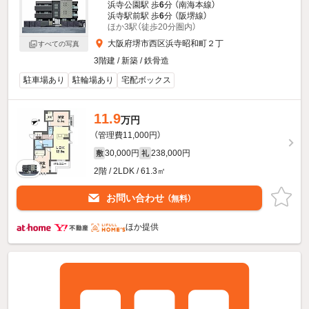
浜寺公園駅 歩
6
分 （南海本線）
浜寺駅前駅 歩
6
分 （阪堺線）
ほか3駅（徒歩20分圏内）
大阪府堺市西区浜寺昭和町２丁
すべての写真
3階建 / 新築 / 鉄骨造
駐車場あり
駐輪場あり
宅配ボックス
11.9
万円
（管理費11,000円）
30,000円
238,000円
敷
礼
2階 / 2LDK / 61.3㎡
お問い合わせ
（無料）
ほか提供