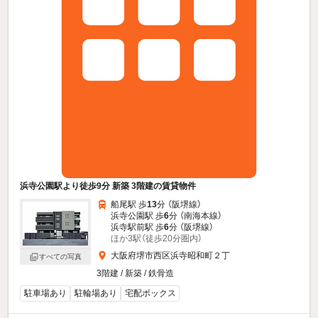
浜寺公園駅より徒歩9分 新築 3階建の賃貸物件
船尾駅 歩
13
分 （阪堺線）
浜寺公園駅 歩
6
分 （南海本線）
浜寺駅前駅 歩
6
分 （阪堺線）
ほか3駅（徒歩20分圏内）
大阪府堺市西区浜寺昭和町２丁
すべての写真
3階建 / 新築 / 鉄骨造
駐車場あり
駐輪場あり
宅配ボックス