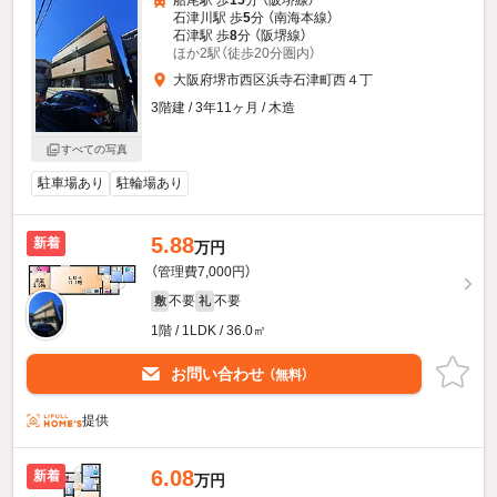
船尾駅 歩
15
分 （阪堺線）
石津川駅 歩
5
分 （南海本線）
石津駅 歩
8
分 （阪堺線）
ほか2駅（徒歩20分圏内）
大阪府堺市西区浜寺石津町西４丁
3階建 / 3年11ヶ月 / 木造
すべての写真
駐車場あり
駐輪場あり
5.88
新着
万円
（管理費7,000円）
不要
不要
敷
礼
1階 / 1LDK / 36.0㎡
お問い合わせ
（無料）
提供
6.08
新着
万円