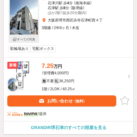
石津川駅 歩
4
分 （南海本線）
石津駅 歩
8
分 （阪堺線）
ほか2駅（徒歩20分圏内）
大阪府堺市西区浜寺石津町西４丁
3階建 / 2年8ヶ月 / 木造
すべての写真
駐輪場あり
宅配ボックス
7.25
新着
万円
（管理費4,000円）
不要
36,250円
敷
礼
1階 / 2LDK / 40.25㎡
お問い合わせ
（無料）
提供
GRANDIR堺石津のすべての部屋を見る