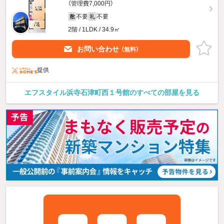
（管理費7,000円）
不要
不要
敷
礼
2階 / 1LDK / 34.9㎡
お問い合わせ
（無料）
提供
エフスタイル浜寺石津町西１号館のすべての部屋を見る