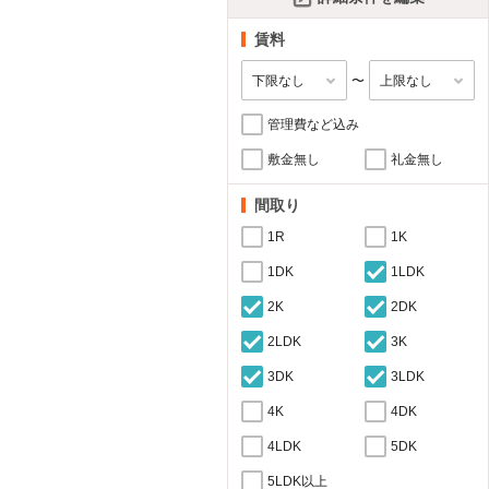
賃料
〜
管理費など込み
敷金無し
礼金無し
間取り
1R
1K
1DK
1LDK
2K
2DK
2LDK
3K
3DK
3LDK
4K
4DK
4LDK
5DK
5LDK以上