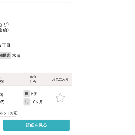
など
）
良線）
２丁目
木造
物構造
料
敷金
お気に入り
費等
礼金
不要
敷
円
1.0ヶ月
0円
礼
ネット対応
詳細を見る