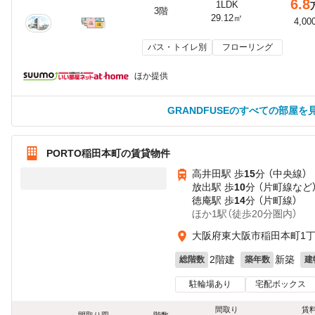
6.8
1LDK
3階
29.12㎡
4,00
バス・トイレ別
フローリング
ほか提供
GRANDFUSEのすべての部屋を
PORTO稲田本町の賃貸物件
高井田駅 歩
15
分 （中央線）
放出駅 歩
10
分 （片町線
など
徳庵駅 歩
14
分 （片町線）
ほか1駅（徒歩20分圏内）
大阪府東大阪市稲田本町1
2階建
新築
総階数
築年数
建
駐輪場あり
宅配ボックス
間取り
賃