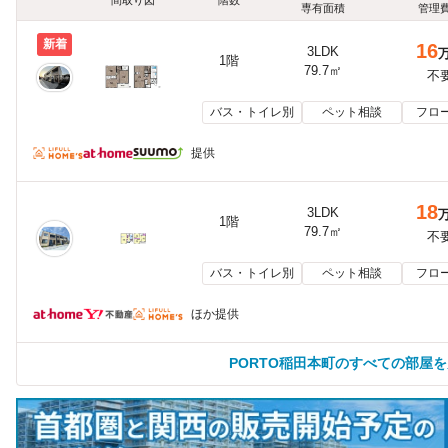
間取り図
階数
専有面積
管理
新着
16
3LDK
1階
79.7㎡
不
バス・トイレ別
ペット相談
フロ
提供
18
3LDK
1階
79.7㎡
不
バス・トイレ別
ペット相談
フロ
ほか提供
PORTO稲田本町のすべての部屋