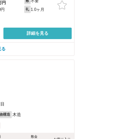
不要
敷
万円
1.0ヶ月
0円
礼
詳細を見る
見る
）
丁目
木造
物構造
料
敷金