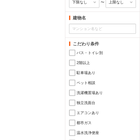
〜
建物名
こだわり条件
バス・トイレ別
2階以上
駐車場あり
ペット相談
洗濯機置場あり
独立洗面台
エアコンあり
都市ガス
温水洗浄便座