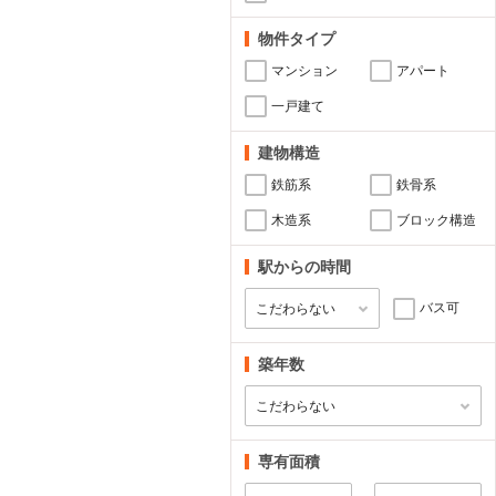
物件タイプ
マンション
アパート
一戸建て
建物構造
鉄筋系
鉄骨系
木造系
ブロック構造
駅からの時間
バス可
築年数
専有面積