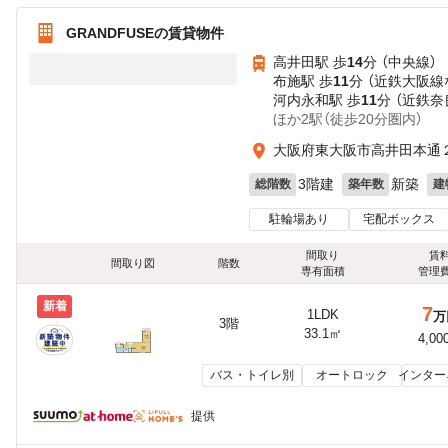
GRANDFUSEの賃貸物件
高井田駅 歩
14
分 （中央線）
布施駅 歩
11
分 （近鉄大阪線
河内永和駅 歩
11
分 （近鉄奈
ほか2駅（徒歩20分圏内）
大阪府東大阪市高井田本通
3階建
新築
総階数
築年数
建
駐輪場あり
宅配ボックス
間取り
賃
間取り図
階数
専有面積
管理
新着
7
1LDK
万
3階
33.1㎡
4,00
バス・トイレ別
オートロック
インター
提供