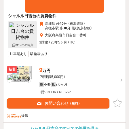
シャルル日吉台の賃貸物件
高槻駅 歩
40
分 （東海道線）
高槻市駅 歩
38
分 （阪急京都線）
大阪府高槻市日吉台一番町
3階建 / 23年5ヶ月 / RC
すべての写真
駐車場あり
駐輪場あり
9
新着
万円
（管理費5,000円）
不要
2.0ヶ月
敷
礼
1階 / 3LDK / 41.32㎡
お問い合わせ
（無料）
提供
シャルル日吉台のすべての部屋を見る