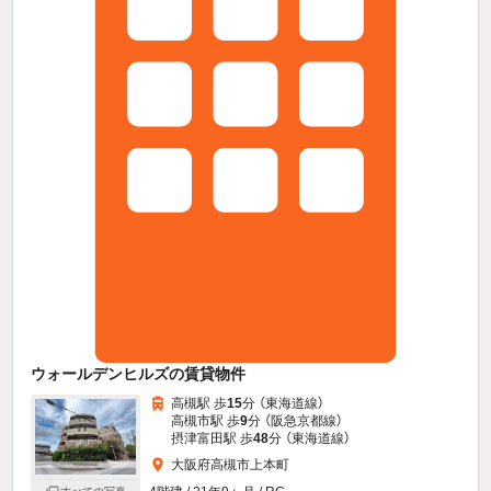
ウォールデンヒルズの賃貸物件
高槻駅 歩
15
分 （東海道線）
高槻市駅 歩
9
分 （阪急京都線）
摂津富田駅 歩
48
分 （東海道線）
大阪府高槻市上本町