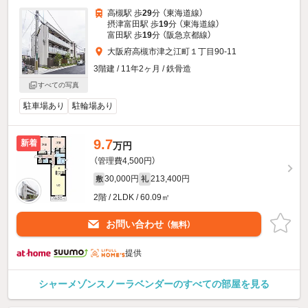
高槻駅 歩
29
分 （東海道線）
摂津富田駅 歩
19
分 （東海道線）
富田駅 歩
19
分 （阪急京都線）
大阪府高槻市津之江町１丁目90-11
3階建 / 11年2ヶ月 / 鉄骨造
すべての写真
駐車場あり
駐輪場あり
9.7
新着
万円
（管理費4,500円）
30,000円
213,400円
敷
礼
2階 / 2LDK / 60.09㎡
お問い合わせ
（無料）
提供
シャーメゾンスノーラベンダーのすべての部屋を見る