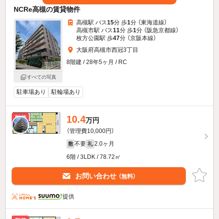
NCRe高槻の賃貸物件
高槻駅 バス
15
分 歩
1
分 （東海道線）
高槻市駅 バス
11
分 歩
1
分 （阪急京都線）
枚方公園駅 歩
47
分 （京阪本線）
大阪府高槻市西冠3丁目
8階建 / 28年5ヶ月 / RC
すべての写真
駐車場あり
駐輪場あり
10.4
新着
万円
（管理費10,000円）
不要
2.0ヶ月
敷
礼
6階 / 3LDK / 78.72㎡
お問い合わせ
（無料）
提供