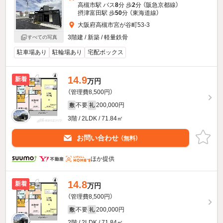
高槻市駅 バス
8
分 歩
2
分 （阪急京都線）
摂津富田駅 歩
50
分 （東海道線）
大阪府高槻市宮が谷町53-3
3階建 / 新築 / 軽量鉄骨
すべての写真
駐車場あり
駐輪場あり
宅配ボックス
14.9
新着
万円
（管理費8,500円）
不要
200,000円
敷
礼
3階 / 2LDK / 71.84㎡
お問い合わせ
（無料）
ほか提供
14.8
新着
万円
（管理費8,500円）
不要
200,000円
敷
礼
2階 / 2LDK / 71.84㎡