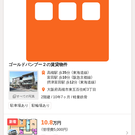
ゴールドバンブー２の賃貸物件
高槻駅 歩
35
分 （東海道線）
富田駅 歩
10
分 （阪急京都線）
摂津富田駅 歩
12
分 （東海道線）
大阪府高槻市東五百住町3丁目
すべての写真
2階建 / 10年7ヶ月 / 軽量鉄骨
駐車場あり
駐輪場あり
10.8
新着
万円
（管理費5,000円）