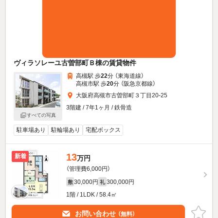
ヴィラソレーユ古曽部町Ｂ棟の賃貸物件
高槻駅 歩
22
分 （東海道線）
高槻市駅 歩
20
分 （阪急京都線）
大阪府高槻市古曽部町３丁目20-25
3階建 / 7年1ヶ月 / 鉄骨造
すべての写真
駐車場あり
駐輪場あり
宅配ボックス
13
新着
万円
（管理費6,000円）
30,000円
300,000円
敷
礼
1階 / 1LDK / 58.4㎡
お問い合わせ
（無料）