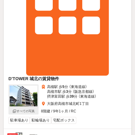
D’TOWER 城北の賃貸物件
高槻駅 歩
5
分 （東海道線）
高槻市駅 歩
3
分 （阪急京都線）
摂津富田駅 歩
39
分 （東海道線）
大阪府高槻市城北町1丁目
8階建 / 9年1ヶ月 / RC
すべての写真
駐車場あり
駐輪場あり
宅配ボックス