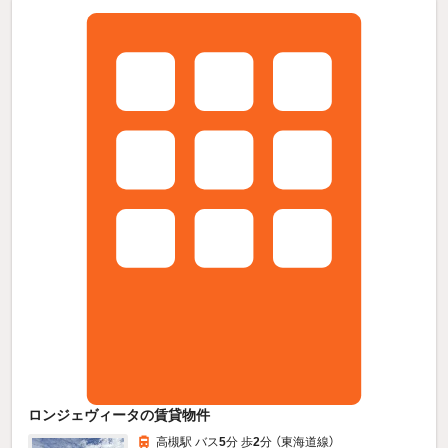
ロンジェヴィータの賃貸物件
高槻駅 バス
5
分 歩
2
分 （東海道線）