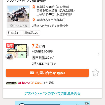
アスペンハイツの賃貸物件
高槻駅 歩
15
分 （東海道線）
高槻市駅 歩
17
分 （阪急京都線）
上牧駅 歩
48
分 （阪急京都線）
大阪府高槻市別所本町
2階建 / 24年9ヶ月 / 軽量鉄骨
すべての写真
駐車場あり
駐輪場あり
7.2
新着
万円
（管理費2,000円）
不要
2.0ヶ月
敷
礼
2階 / 2DK / 46.75㎡
お問い合わせ
（無料）
ほか提供
アスペンハイツのすべての部屋を見る