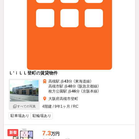
Ｌ’ｉＬＬ登町の賃貸物件
高槻駅 歩
43
分 （東海道線）
高槻市駅 歩
40
分 （阪急京都線）
枚方公園駅 歩
46
分 （京阪本線）
大阪府高槻市登町
4階建 / 9年1ヶ月 / RC
すべての写真
駐車場あり
駐輪場あり
7.3
新着
万円