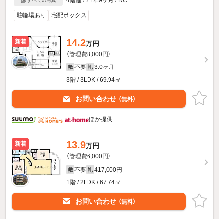
4階建 / 21年9ヶ月 / RC
すべての写真
駐輪場あり
宅配ボックス
14.2
新着
万円
（管理費8,000円）
不要
3.0ヶ月
敷
礼
3階 / 3LDK / 69.94㎡
お問い合わせ
（無料）
ほか提供
13.9
新着
万円
（管理費6,000円）
不要
417,000円
敷
礼
1階 / 2LDK / 67.74㎡
お問い合わせ
（無料）