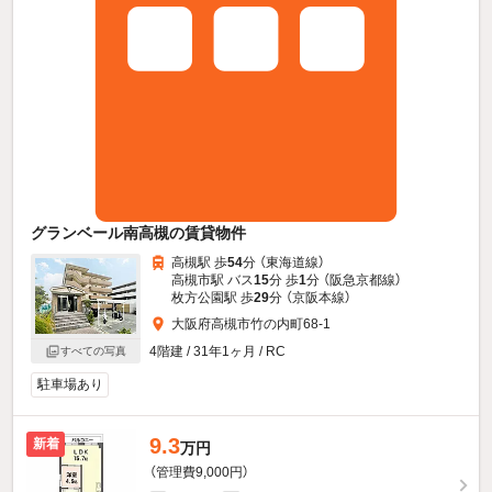
グランベール南高槻の賃貸物件
高槻駅 歩
54
分 （東海道線）
高槻市駅 バス
15
分 歩
1
分 （阪急京都線）
枚方公園駅 歩
29
分 （京阪本線）
大阪府高槻市竹の内町68-1
4階建 / 31年1ヶ月 / RC
すべての写真
駐車場あり
9.3
新着
万円
（管理費9,000円）