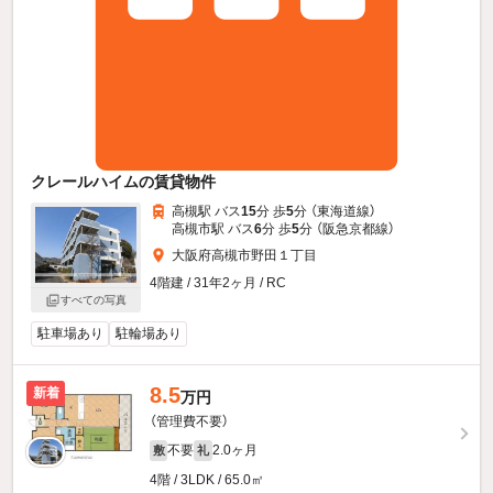
クレールハイムの賃貸物件
高槻駅 バス
15
分 歩
5
分 （東海道線）
高槻市駅 バス
6
分 歩
5
分 （阪急京都線）
大阪府高槻市野田１丁目
4階建 / 31年2ヶ月 / RC
すべての写真
駐車場あり
駐輪場あり
8.5
新着
万円
（管理費不要）
不要
2.0ヶ月
敷
礼
4階 / 3LDK / 65.0㎡