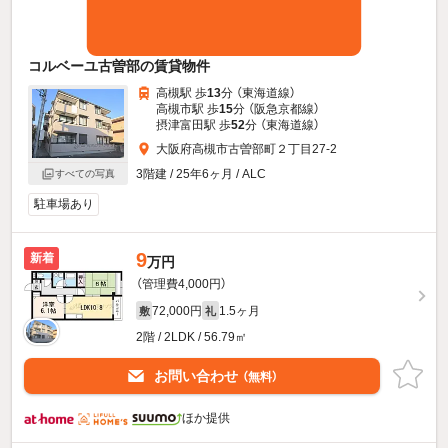
コルベーユ古曽部の賃貸物件
高槻駅 歩
13
分 （東海道線）
高槻市駅 歩
15
分 （阪急京都線）
摂津富田駅 歩
52
分 （東海道線）
大阪府高槻市古曽部町２丁目27-2
3階建 / 25年6ヶ月 / ALC
すべての写真
駐車場あり
9
新着
万円
（管理費4,000円）
72,000円
1.5ヶ月
敷
礼
2階 / 2LDK / 56.79㎡
お問い合わせ
（無料）
ほか提供