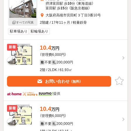
摂津富田駅 歩
10
分 （東海道線）
富田駅 歩
15
分 （阪急京都線）
大阪府高槻市宮田町３丁目3番10号
2階建 / 17年11ヶ月 / 軽量鉄骨
すべての写真
駐車場あり
駐輪場あり
10.4
新着
万円
（管理費6,000円）
不要
200,000円
敷
礼
2階 / 2LDK / 61.93㎡
お問い合わせ
（無料）
提供
10.4
新着
万円
（管理費6,000円）
不要
200,000円
敷
礼