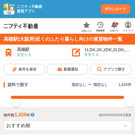
ニフティ不動産
ダウンロード
賃貸アプリ
お知らせ
閲覧履歴
マイページ
お気に入り
高槻駅(大阪府)近くのふたり暮らし向けの賃貸物件一覧
高槻駅
1LDK,2K,2DK,2LDK,3K,
変更する
変更する
条件を保存
新着通知
アプリで探す
賃料で探す
指定なし
〜
指定なし
1,420
件
指定した賃料で絞り込む
1,420
物件数
件
2026年08月09日
更新