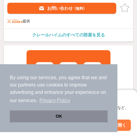
お問い合わせ
（無料）
提供
クレールハイムのすべての部屋を見る
By using our services, you agree that we and
our
partners
use cookies to improve
advertising and enhance your experience on
アプリに切り替えて、サクサクお部屋探し
our services.
Privacy Policy
会員登録なしですぐ使える。マップ検索やお気に入り保存など、
アプリ限定の便利な機能が使えます！
OK
Web版で続行
アプリを開く
駅・沿線を変更
絞り込み条件を変更