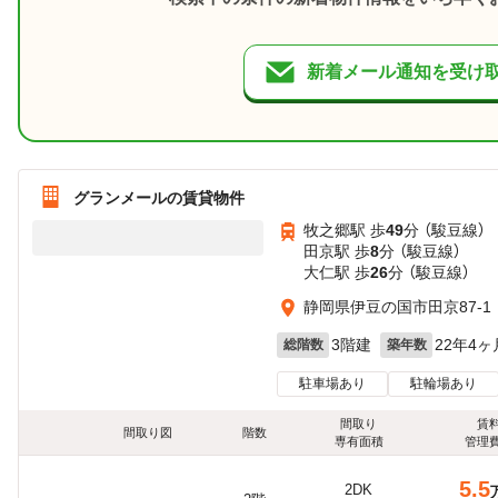
新着メール通知を受け
グランメールの賃貸物件
牧之郷駅 歩
49
分 （駿豆線）
田京駅 歩
8
分 （駿豆線）
大仁駅 歩
26
分 （駿豆線）
静岡県伊豆の国市田京87-1
3階建
22年4ヶ
総階数
築年数
駐車場あり
駐輪場あり
間取り
賃
間取り図
階数
専有面積
管理
5.5
2DK