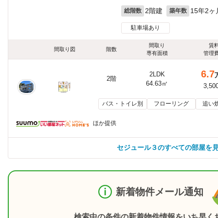
2階建
15年2ヶ
総階数
築年数
駐車場あり
間取り
賃
間取り図
階数
専有面積
管理
6.7
2LDK
2階
64.63㎡
3,50
バス・トイレ別
フローリング
追い
ほか提供
セジュール３のすべての部屋を
新着物件メール通知
検索中の条件の新着物件情報をいち早く