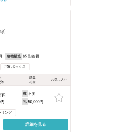
線）
月
軽量鉄骨
建物構造
宅配ボックス
料
敷金
お気に入り
費等
礼金
不要
敷
万円
50,000円
0円
礼
ーリング
詳細を見る