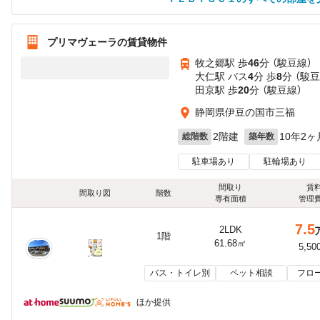
プリマヴェーラの賃貸物件
牧之郷駅 歩
46
分 （駿豆線）
大仁駅 バス
4
分 歩
8
分 （駿豆
田京駅 歩
20
分 （駿豆線）
静岡県伊豆の国市三福
2階建
10年2ヶ
総階数
築年数
駐車場あり
駐輪場あり
間取り
賃
間取り図
階数
専有面積
管理
7.5
2LDK
1階
61.68㎡
5,50
バス・トイレ別
ペット相談
フロ
ほか提供