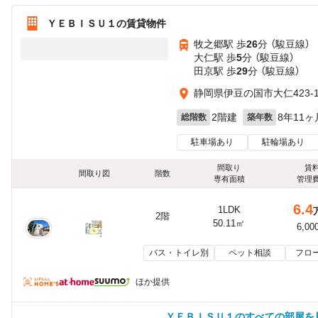
ＹＥＢＩＳＵ１の賃貸物件
牧之郷駅 歩
26
分 （駿豆線）
大仁駅 歩
5
分 （駿豆線）
田京駅 歩
29
分 （駿豆線）
静岡県伊豆の国市大仁423-
2階建
8年11ヶ
総階数
築年数
駐車場あり
駐輪場あり
間取り
賃
間取り図
階数
専有面積
管理
6.4
1LDK
2階
50.11㎡
6,00
バス・トイレ別
ペット相談
フロ
ほか提供
ＹＥＢＩＳＵ１のすべての部屋を