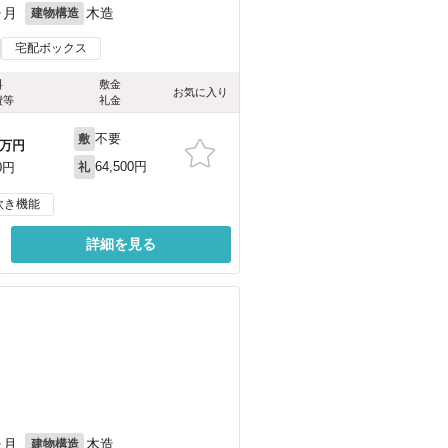
ヶ月
木造
建物構造
宅配ボックス
料
敷金
お気に入り
費等
礼金
不要
敷
万円
64,500円
0円
礼
炊き機能
詳細を見る
ヶ月
木造
建物構造