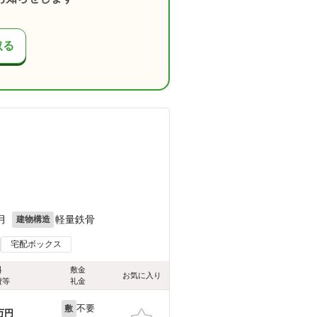
取る
月
軽量鉄骨
建物構造
宅配ボックス
料
敷金
お気に入り
費等
礼金
不要
敷
万円