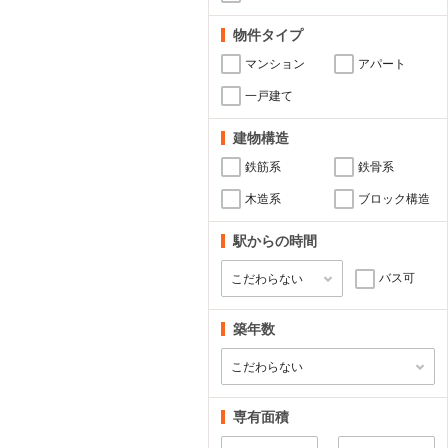
物件タイプ
マンション
アパート
一戸建て
建物構造
鉄筋系
鉄骨系
木造系
ブロック構造
駅からの時間
バス可
築年数
専有面積