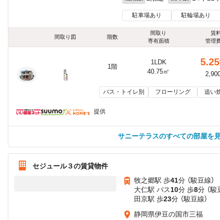
駐車場あり
駐輪場あり
間取り
賃
間取り図
階数
専有面積
管理
5.25
1LDK
1階
40.75㎡
2,90
バス・トイレ別
フローリング
追い
提供
サニーテラスのすべての部屋を
セジュール３の賃貸物件
牧之郷駅 歩
41
分 （駿豆線）
大仁駅 バス
10
分 歩
8
分 （駿
田京駅 歩
23
分 （駿豆線）
静岡県伊豆の国市三福