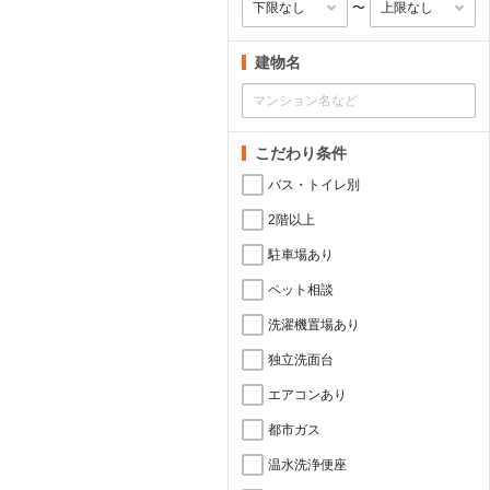
〜
建物名
こだわり条件
バス・トイレ別
2階以上
駐車場あり
ペット相談
洗濯機置場あり
独立洗面台
エアコンあり
都市ガス
温水洗浄便座