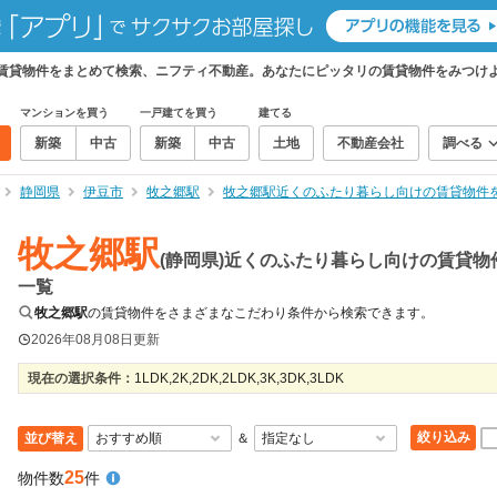
の賃貸物件をまとめて検索、ニフティ不動産。あなたにピッタリの賃貸物件をみつけ
マンションを買う
一戸建てを買う
建てる
新築
中古
新築
中古
土地
不動産会社
調べる
静岡県
伊豆市
牧之郷駅
牧之郷駅近くのふたり暮らし向けの賃貸物件
牧之郷駅
(静岡県)近くのふたり暮らし向けの賃貸物
一覧
牧之郷駅
の賃貸物件をさまざまなこだわり条件から検索できます。
2026年08月08日
更新
現在の選択条件：
1LDK,2K,2DK,2LDK,3K,3DK,3LDK
絞り込み
並び替え
＆
25
物件数
件