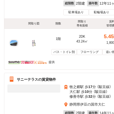
2階建
12年11
総階数
築年数
駐車場あり
駐輪場あり
間取り
賃
間取り図
階数
専有面積
管理
5.45
2DK
1階
43.24㎡
1,80
バス・トイレ別
フローリング
追い
提供
サニーテラスの賃貸物件
牧之郷駅 歩
17
分 （駿豆線）
大仁駅 歩
10
分 （駿豆線）
修善寺駅 歩
32
分 （駿豆線）
静岡県伊豆の国市大仁
2階建
14年11
総階数
築年数