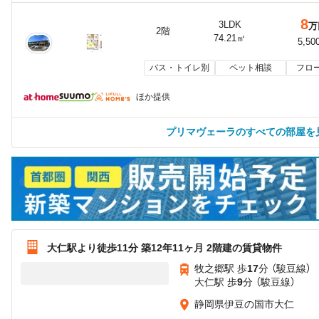
8
3LDK
万
2階
74.21㎡
5,50
バス・トイレ別
ペット相談
フロ
ほか提供
プリマヴェーラのすべての部屋を
大仁駅より徒歩11分 築12年11ヶ月 2階建の賃貸物件
牧之郷駅 歩
17
分 （駿豆線）
大仁駅 歩
9
分 （駿豆線）
静岡県伊豆の国市大仁