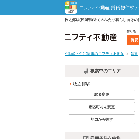
牧之郷駅(静岡県)近くのふたり暮らし向け
借りる
賃貸
不動産・住宅情報のニフティ不動産
賃貸
検索中のエリア
牧之郷駅
駅を変更
市区町村を変更
地図から探す
詳細条件を編集