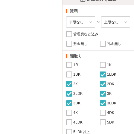
賃料
〜
管理費など込み
敷金無し
礼金無し
間取り
1R
1K
1DK
1LDK
2K
2DK
2LDK
3K
3DK
3LDK
4K
4DK
4LDK
5DK
5LDK以上