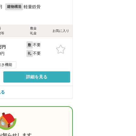
月
軽量鉄骨
建物構造
料
敷金
お気に入り
費等
礼金
不要
敷
万円
不要
0円
礼
炊き機能
詳細を見る
見る
お知らせします