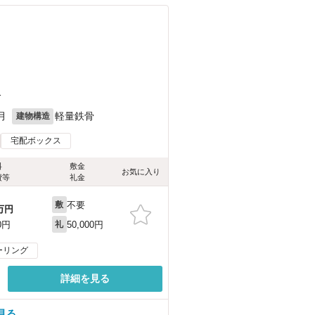
1
月
軽量鉄骨
建物構造
宅配ボックス
料
敷金
お気に入り
費等
礼金
不要
敷
万円
50,000円
0円
礼
ーリング
詳細を見る
見る