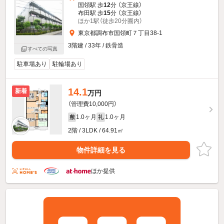
国領駅 歩
12
分 （京王線）
布田駅 歩
15
分 （京王線）
ほか1駅（徒歩20分圏内）
東京都調布市国領町７丁目38-1
3階建 / 33年 / 鉄骨造
すべての写真
駐車場あり
駐輪場あり
14.1
新着
万円
（管理費10,000円）
1.0ヶ月
1.0ヶ月
敷
礼
2階 / 3LDK / 64.91㎡
物件詳細を見る
ほか提供