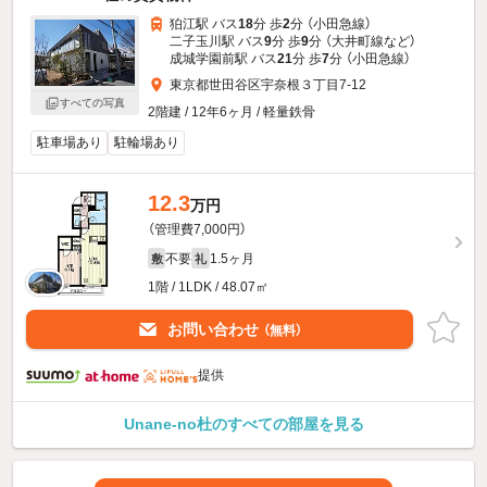
狛江駅 バス
18
分 歩
2
分 （小田急線）
二子玉川駅 バス
9
分 歩
9
分 （大井町線
など
）
成城学園前駅 バス
21
分 歩
7
分 （小田急線）
東京都世田谷区宇奈根３丁目7-12
すべての写真
2階建 / 12年6ヶ月 / 軽量鉄骨
駐車場あり
駐輪場あり
12.3
万円
（管理費7,000円）
不要
1.5ヶ月
敷
礼
1階 / 1LDK / 48.07㎡
お問い合わせ
（無料）
提供
Unane-no杜のすべての部屋を見る