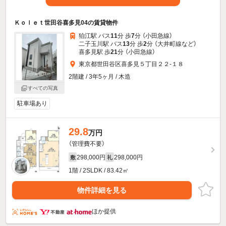
Ｋｏｌｅｔ世田谷喜多見04の賃貸物件
狛江駅 バス
11
分 歩
7
分 （小田急線）
二子玉川駅 バス
13
分 歩
2
分 （大井町線
など
）
喜多見駅 歩
21
分 （小田急線）
東京都世田谷区喜多見５丁目２２-１８
2階建 / 3年5ヶ月 / 木造
すべての写真
駐車場あり
29.8
万円
（管理費不要）
298,000円
298,000円
敷
礼
1階 / 2SLDK / 83.42㎡
物件詳細を見る
ほか提供