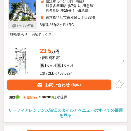
狛江駅 歩
5
分 （小田急線）
和泉多摩川駅 歩
7
分 （小田急線）
喜多見駅 歩
15
分 （小田急線）
東京都狛江市東和泉１丁目33-8
8階建 / 5年2ヶ月 / RC
すべての写真
駐輪場あり
宅配ボックス
23.5
万円
（管理費不要）
1.0ヶ月
1.0ヶ月
敷
礼
1階 / 2LDK / 67.62㎡
お問い合わせ
（無料）
ほか提供
リーフィアレジデンス狛江スタイルアベニューのすべての部屋
を見る