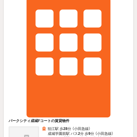
パークシティ成城Fコートの賃貸物件
狛江駅 歩
28
分 （小田急線）
成城学園前駅 バス
2
分 歩
9
分 （小田急線）