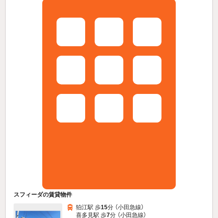
スフィーダの賃貸物件
狛江駅 歩
15
分 （小田急線）
喜多見駅 歩
7
分 （小田急線）