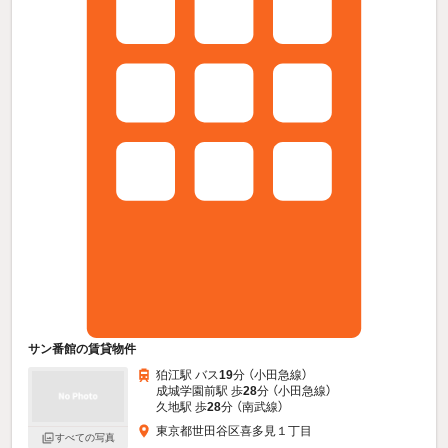
サン番館の賃貸物件
狛江駅 バス
19
分 （小田急線）
成城学園前駅 歩
28
分 （小田急線）
久地駅 歩
28
分 （南武線）
東京都世田谷区喜多見１丁目
すべての写真