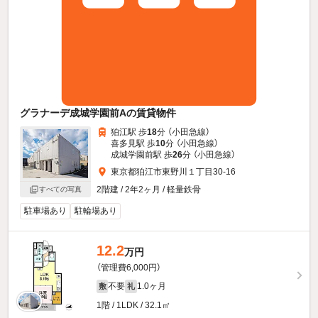
グラナーデ成城学園前Aの賃貸物件
狛江駅 歩
18
分 （小田急線）
喜多見駅 歩
10
分 （小田急線）
成城学園前駅 歩
26
分 （小田急線）
東京都狛江市東野川１丁目30-16
2階建 / 2年2ヶ月 / 軽量鉄骨
すべての写真
駐車場あり
駐輪場あり
12.2
万円
（管理費6,000円）
不要
1.0ヶ月
敷
礼
1階 / 1LDK / 32.1㎡