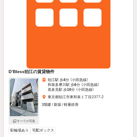
D’Bless狛江の賃貸物件
狛江駅 歩
4
分 （小田急線）
和泉多摩川駅 歩
6
分 （小田急線）
喜多見駅 歩
10
分 （小田急線）
東京都狛江市東和泉１丁目2377-2
3階建 / 新築 / 軽量鉄骨
すべての写真
駐輪場あり
宅配ボックス