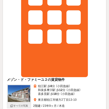
メゾン・ド・ファミーユ２の賃貸物件
狛江駅 歩
8
分 （小田急線）
和泉多摩川駅 歩
12
分 （小田急線）
喜多見駅 歩
18
分 （小田急線）
東京都狛江市猪方2丁目13-10
2階建 / 23年9ヶ月 / 木造
すべての写真