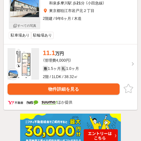
和泉多摩川駅 歩
21
分 （小田急線）
東京都狛江市岩戸北２丁目
2階建 / 9年6ヶ月 / 木造
すべての写真
駐車場あり
駐輪場あり
11.1
万円
（管理費4,000円）
1.5ヶ月
1.0ヶ月
敷
礼
2階 / 1LDK / 38.32㎡
物件詳細を見る
ほか提供