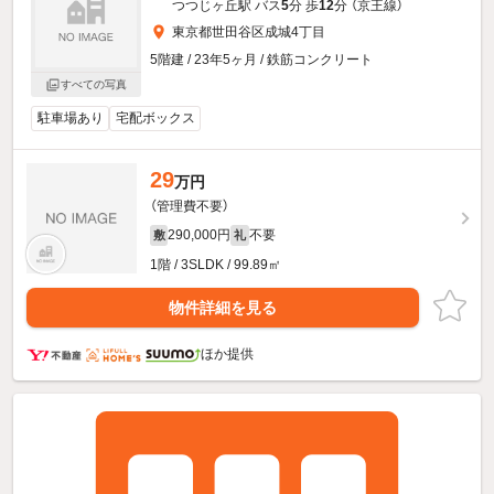
つつじヶ丘駅 バス
5
分 歩
12
分 （京王線）
東京都世田谷区成城4丁目
5階建 / 23年5ヶ月 / 鉄筋コンクリート
すべての写真
駐車場あり
宅配ボックス
29
万円
（管理費不要）
290,000円
不要
敷
礼
1階 / 3SLDK / 99.89㎡
物件詳細を見る
ほか提供