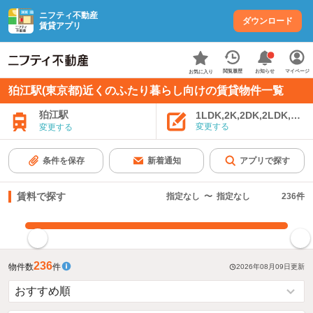
ニフティ不動産
ダウンロード
賃貸アプリ
お知らせ
閲覧履歴
マイページ
お気に入り
狛江駅(東京都)近くのふたり暮らし向けの賃貸物件一覧
狛江駅
1LDK,2K,2DK,2LDK,3K,
変更する
変更する
条件を保存
新着通知
アプリで探す
賃料で探す
指定なし
〜
指定なし
236
件
指定した賃料で絞り込む
236
物件数
件
2026年08月09日
更新