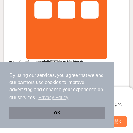
エンゼルブレッサ武蔵野国領の賃貸物件
狛江駅 バス
10
分 歩
6
分 （小田急線）
By using our services, you agree that we and
柴崎駅 歩
11
分 （京王線）
国領駅 歩
14
分 （京王線）
our
partners
use cookies to improve
東京都狛江市和泉本町４丁目11-25
advertising and enhance your experience on
すべての写真
14階建 / 26年5ヶ月 / SRC
アプリに切り替えて、サクサクお部屋探し
our services.
Privacy Policy
会員登録なしですぐ使える。マップ検索やお気に入り保存など、
15.8
アプリ限定の便利な機能が使えます！
万円
OK
（管理費不要）
Web版で続行
アプリを開く
駅・沿線を変更
絞り込み条件を変更
1.0ヶ月
1.0ヶ月
敷
礼
3階 / 2SLDK / 67.94㎡