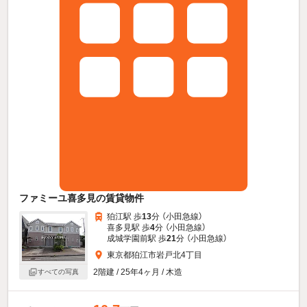
ファミーユ喜多見の賃貸物件
狛江駅 歩
13
分 （小田急線）
喜多見駅 歩
4
分 （小田急線）
成城学園前駅 歩
21
分 （小田急線）
東京都狛江市岩戸北4丁目
2階建 / 25年4ヶ月 / 木造
すべての写真