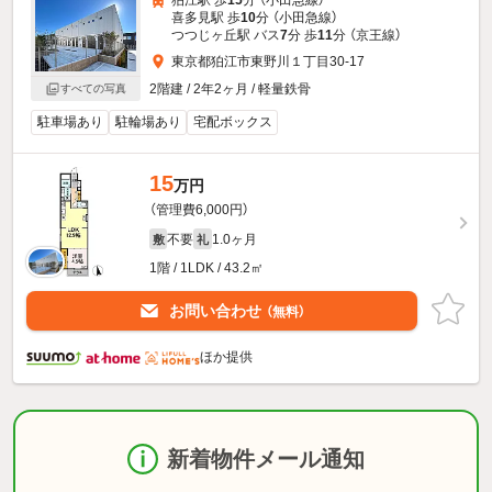
狛江駅 歩
15
分 （小田急線）
喜多見駅 歩
10
分 （小田急線）
つつじヶ丘駅 バス
7
分 歩
11
分 （京王線）
東京都狛江市東野川１丁目30-17
2階建 / 2年2ヶ月 / 軽量鉄骨
すべての写真
駐車場あり
駐輪場あり
宅配ボックス
15
万円
（管理費6,000円）
不要
1.0ヶ月
敷
礼
1階 / 1LDK / 43.2㎡
お問い合わせ
（無料）
ほか提供
新着物件メール通知