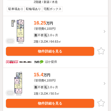
2階建 / 新築 / 木造
駐車場あり
駐輪場あり
宅配ボックス
16.25
万円
（管理費4,100円）
不要
1.0ヶ月
敷
礼
2階 / 2LDK / 64.63㎡
物件詳細を見る
ほか提供
15.4
万円
（管理費4,100円）
不要
1.0ヶ月
敷
礼
1階 / 2LDK / 50.5㎡
物件詳細を見る