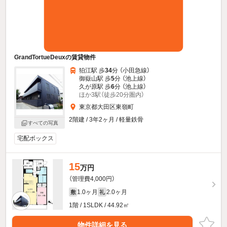
GrandTortueDeuxの賃貸物件
狛江駅 歩
34
分 （小田急線）
御嶽山駅 歩
5
分 （池上線）
久が原駅 歩
6
分 （池上線）
ほか3駅（徒歩20分圏内）
東京都大田区東嶺町
2階建 / 3年2ヶ月 / 軽量鉄骨
すべての写真
宅配ボックス
15
万円
（管理費4,000円）
1.0ヶ月
2.0ヶ月
敷
礼
1階 / 1SLDK / 44.92㎡
物件詳細を見る