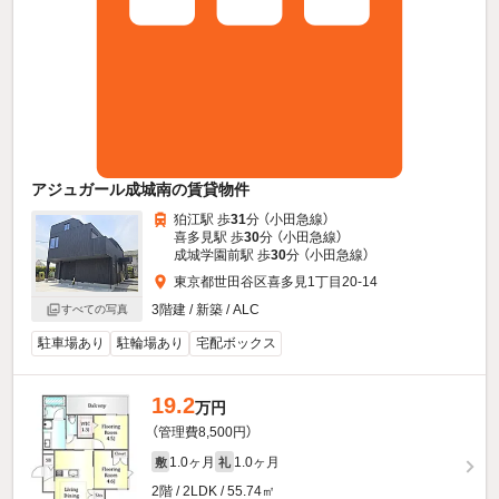
アジュガール成城南の賃貸物件
狛江駅 歩
31
分 （小田急線）
喜多見駅 歩
30
分 （小田急線）
成城学園前駅 歩
30
分 （小田急線）
東京都世田谷区喜多見1丁目20-14
3階建 / 新築 / ALC
すべての写真
駐車場あり
駐輪場あり
宅配ボックス
19.2
万円
（管理費8,500円）
1.0ヶ月
1.0ヶ月
敷
礼
2階 / 2LDK / 55.74㎡