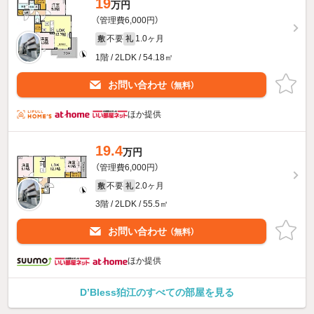
19
万円
（管理費6,000円）
不要
1.0ヶ月
敷
礼
1階 / 2LDK / 54.18㎡
お問い合わせ
（無料）
ほか提供
19.4
万円
（管理費6,000円）
不要
2.0ヶ月
敷
礼
3階 / 2LDK / 55.5㎡
お問い合わせ
（無料）
ほか提供
D’Bless狛江のすべての部屋を見る