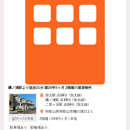
磯ノ浦駅より徒歩21分 築20年5ヶ月 2階建の賃貸物件
加太駅 歩
18
分 （加太線）
磯ノ浦駅 歩
19
分 （加太線）
二里ヶ浜駅 歩
24
分 （加太線）
和歌山県和歌山市磯の浦211-1
2階建 / 20年5ヶ月 / 木造
すべての写真
駐車場あり
駐輪場あり