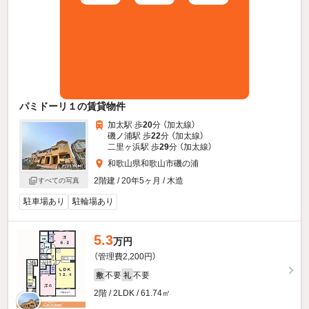
パミドーリ１の賃貸物件
加太駅 歩
20
分 （加太線）
磯ノ浦駅 歩
22
分 （加太線）
二里ヶ浜駅 歩
29
分 （加太線）
和歌山県和歌山市磯の浦
2階建 / 20年5ヶ月 / 木造
すべての写真
駐車場あり
駐輪場あり
5.3
万円
（管理費2,200円）
不要
不要
敷
礼
2階 / 2LDK / 61.74㎡