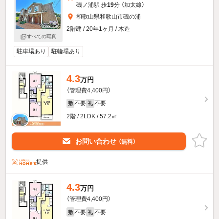
磯ノ浦駅 歩
19
分 （加太線）
和歌山県和歌山市磯の浦
2階建 / 20年1ヶ月 / 木造
すべての写真
駐車場あり
駐輪場あり
4.3
万円
（管理費4,400円）
不要
不要
敷
礼
2階 / 2LDK / 57.2㎡
お問い合わせ
（無料）
提供
4.3
万円
（管理費4,400円）
不要
不要
敷
礼