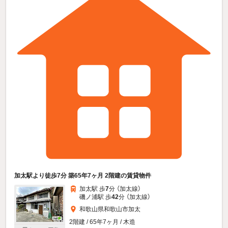
加太駅より徒歩7分 築65年7ヶ月 2階建の賃貸物件
加太駅 歩
7
分 （加太線）
磯ノ浦駅 歩
42
分 （加太線）
和歌山県和歌山市加太
2階建 / 65年7ヶ月 / 木造