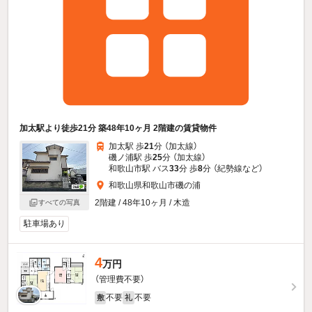
加太駅より徒歩21分 築48年10ヶ月 2階建の賃貸物件
加太駅 歩
21
分 （加太線）
磯ノ浦駅 歩
25
分 （加太線）
和歌山市駅 バス
33
分 歩
8
分 （紀勢線
など
）
和歌山県和歌山市磯の浦
2階建 / 48年10ヶ月 / 木造
すべての写真
駐車場あり
4
万円
（管理費不要）
不要
不要
敷
礼