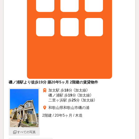
磯ノ浦駅より徒歩19分 築20年5ヶ月 2階建の賃貸物件
加太駅 歩
18
分 （加太線）
磯ノ浦駅 歩
19
分 （加太線）
二里ヶ浜駅 歩
25
分 （加太線）
和歌山県和歌山市磯の浦
2階建 / 20年5ヶ月 / 木造
すべての写真