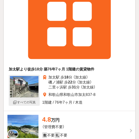
加太駅より徒歩18分 築76年7ヶ月 1階建の賃貸物件
加太駅 歩
18
分 （加太線）
磯ノ浦駅 歩
22
分 （加太線）
二里ヶ浜駅 歩
31
分 （加太線）
和歌山県和歌山市加太837-8
1階建 / 76年7ヶ月 / 木造
すべての写真
4.8
万円
（管理費不要）
不要
不要
敷
礼