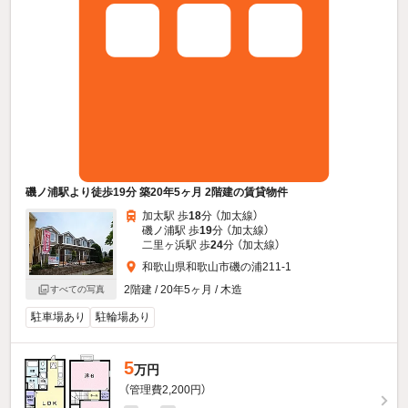
磯ノ浦駅より徒歩19分 築20年5ヶ月 2階建の賃貸物件
加太駅 歩
18
分 （加太線）
磯ノ浦駅 歩
19
分 （加太線）
二里ヶ浜駅 歩
24
分 （加太線）
和歌山県和歌山市磯の浦211-1
2階建 / 20年5ヶ月 / 木造
すべての写真
駐車場あり
駐輪場あり
5
万円
（管理費2,200円）