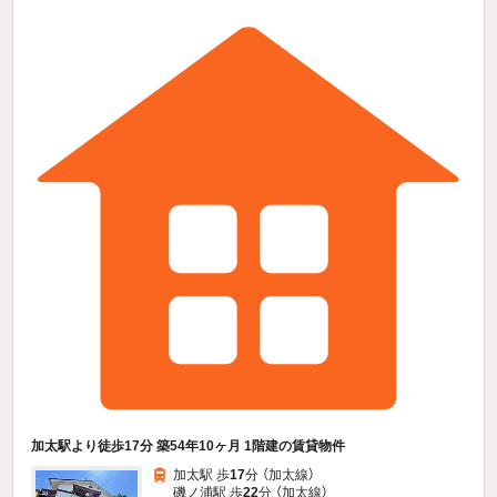
加太駅より徒歩17分 築54年10ヶ月 1階建の賃貸物件
加太駅 歩
17
分 （加太線）
磯ノ浦駅 歩
22
分 （加太線）