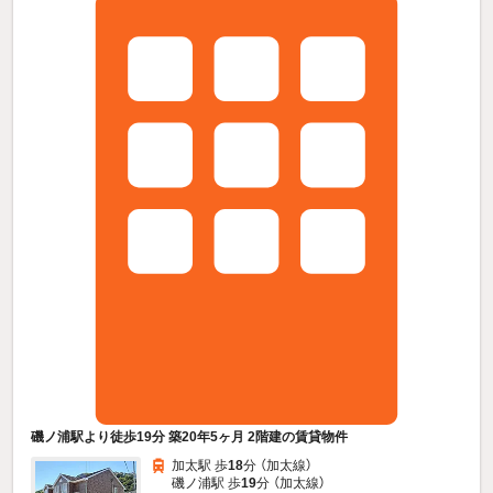
磯ノ浦駅より徒歩19分 築20年5ヶ月 2階建の賃貸物件
加太駅 歩
18
分 （加太線）
磯ノ浦駅 歩
19
分 （加太線）