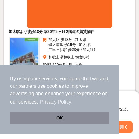
加太駅より徒歩18分 築20年5ヶ月 2階建の賃貸物件
加太駅 歩
18
分 （加太線）
磯ノ浦駅 歩
19
分 （加太線）
二里ヶ浜駅 歩
23
分 （加太線）
和歌山県和歌山市磯の浦
2階建 / 20年5ヶ月 / 木造
By using our services, you agree that we and
すべての写真
our
partners
use cookies to improve
駐車場あり
駐輪場あり
advertising and enhance your experience on
アプリに切り替えて、サクサクお部屋探し
our services.
Privacy Policy
3.6
万円
会員登録なしですぐ使える。マップ検索やお気に入り保存など、
アプリ限定の便利な機能が使えます！
（管理費4,400円）
OK
不要
不要
敷
礼
Web版で続行
アプリを開く
駅・沿線を変更
絞り込み条件を変更
1階 / 2DK / 44.67㎡