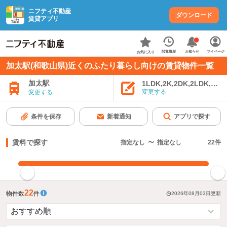
ニフティ不動産
ダウンロード
賃貸アプリ
お知らせ
閲覧履歴
マイページ
お気に入り
加太駅(和歌山県)近くのふたり暮らし向けの賃貸物件一覧
加太駅
1LDK,2K,2DK,2LDK,3K,
変更する
変更する
条件を保存
新着通知
アプリで探す
賃料で探す
指定なし
〜
指定なし
22
件
指定した賃料で絞り込む
22
物件数
件
2026年08月03日
更新