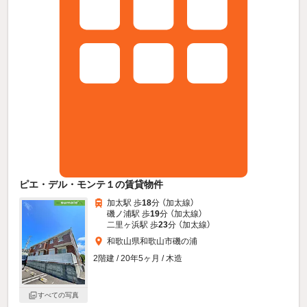
ピエ・デル・モンテ１の賃貸物件
加太駅 歩
18
分 （加太線）
磯ノ浦駅 歩
19
分 （加太線）
二里ヶ浜駅 歩
23
分 （加太線）
和歌山県和歌山市磯の浦
2階建 / 20年5ヶ月 / 木造
すべての写真