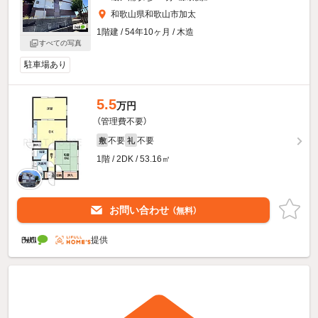
和歌山県和歌山市加太
1階建 / 54年10ヶ月 / 木造
すべての写真
駐車場あり
5.5
万円
（管理費不要）
不要
不要
敷
礼
1階 / 2DK / 53.16㎡
お問い合わせ
（無料）
提供