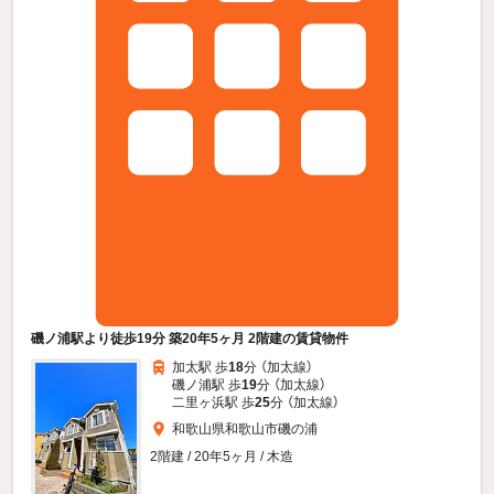
磯ノ浦駅より徒歩19分 築20年5ヶ月 2階建の賃貸物件
加太駅 歩
18
分 （加太線）
磯ノ浦駅 歩
19
分 （加太線）
二里ヶ浜駅 歩
25
分 （加太線）
和歌山県和歌山市磯の浦
2階建 / 20年5ヶ月 / 木造