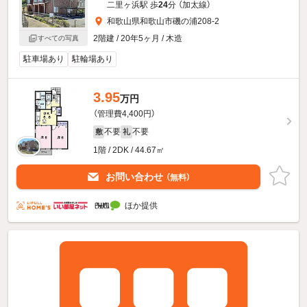
二里ヶ浜駅 歩
24
分 （加太線）
和歌山県和歌山市磯の浦208-2
2階建 / 20年5ヶ月 / 木造
すべての写真
駐車場あり
駐輪場あり
3.95
万円
（管理費4,400円）
不要
不要
敷
礼
1階 / 2DK / 44.67㎡
お問い合わせ
（無料）
ほか提供