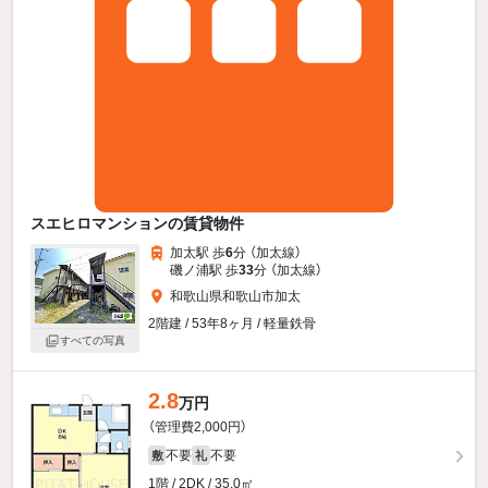
スエヒロマンションの賃貸物件
加太駅 歩
6
分 （加太線）
磯ノ浦駅 歩
33
分 （加太線）
和歌山県和歌山市加太
2階建 / 53年8ヶ月 / 軽量鉄骨
すべての写真
2.8
万円
（管理費2,000円）
不要
不要
敷
礼
1階 / 2DK / 35.0㎡