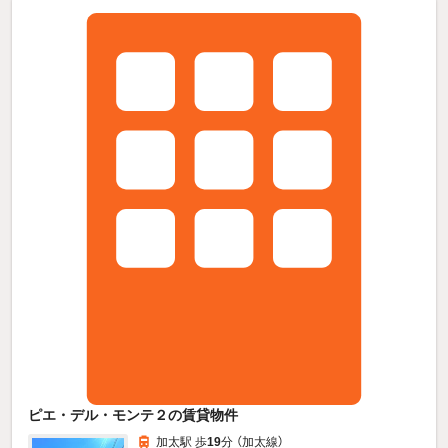
ピエ・デル・モンテ２の賃貸物件
加太駅 歩
19
分 （加太線）