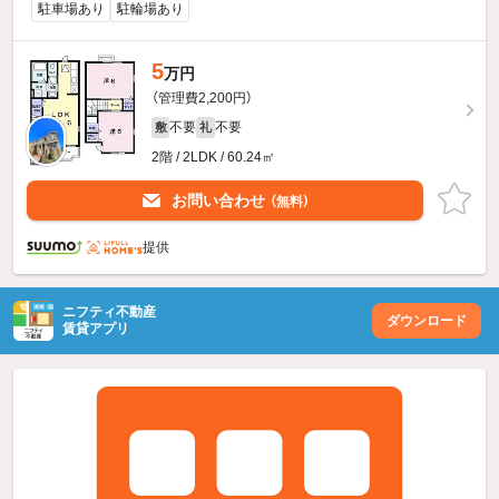
駐車場あり
駐輪場あり
5
万円
（管理費2,200円）
不要
不要
敷
礼
2階 / 2LDK / 60.24㎡
お問い合わせ
（無料）
提供
ニフティ不動産
ダウンロード
賃貸アプリ