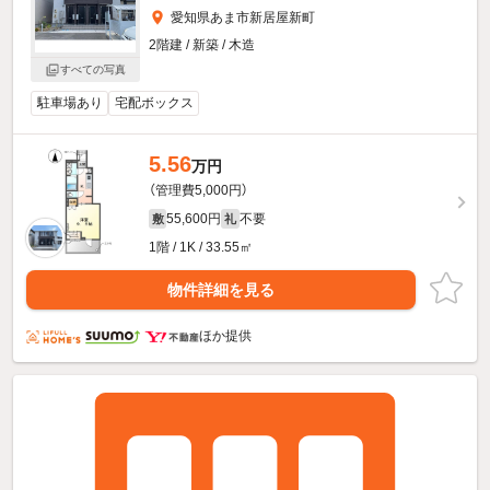
愛知県あま市新居屋新町
2階建 / 新築 / 木造
すべての写真
駐車場あり
宅配ボックス
5.56
万円
（管理費5,000円）
55,600円
不要
敷
礼
1階 / 1K / 33.55㎡
物件詳細を見る
ほか提供