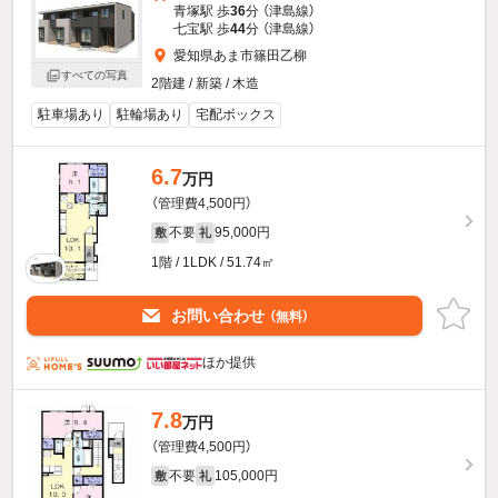
青塚駅 歩
36
分 （津島線）
七宝駅 歩
44
分 （津島線）
愛知県あま市篠田乙柳
すべての写真
2階建 / 新築 / 木造
駐車場あり
駐輪場あり
宅配ボックス
6.7
万円
（管理費4,500円）
不要
95,000円
敷
礼
1階 / 1LDK / 51.74㎡
お問い合わせ
（無料）
ほか提供
7.8
万円
（管理費4,500円）
不要
105,000円
敷
礼