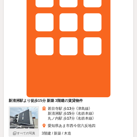
新清洲駅より徒歩15分 新築 3階建の賃貸物件
甚目寺駅 歩
13
分 （津島線）
新清洲駅 歩
15
分 （名鉄本線）
丸ノ内駅 歩
17
分 （名鉄本線）
愛知県あま市西今宿六反地四
3階建 / 新築 / 木造
すべての写真