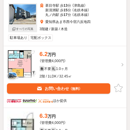
甚目寺駅 歩
13
分 （津島線）
新清洲駅 歩
15
分 （名鉄本線）
丸ノ内駅 歩
17
分 （名鉄本線）
愛知県あま市西今宿六反地四
3階建 / 新築 / 木造
すべての写真
駐車場あり
宅配ボックス
6.2
万円
（管理費4,000円）
不要
1.0ヶ月
敷
礼
2階 / 1LDK / 32.45㎡
お問い合わせ
（無料）
ほか提供
6.3
万円
（管理費4,000円）