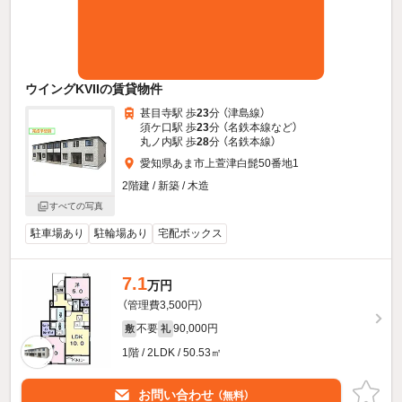
ウイングKVIIの賃貸物件
甚目寺駅 歩
23
分 （津島線）
須ケ口駅 歩
23
分 （名鉄本線
など
）
丸ノ内駅 歩
28
分 （名鉄本線）
愛知県あま市上萱津白髭50番地1
2階建 / 新築 / 木造
すべての写真
駐車場あり
駐輪場あり
宅配ボックス
7.1
万円
（管理費3,500円）
不要
90,000円
敷
礼
1階 / 2LDK / 50.53㎡
お問い合わせ
（無料）