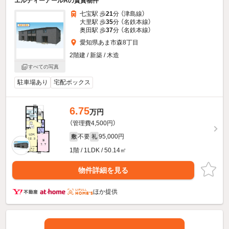
エルディーアールAの賃貸物件
七宝駅 歩
21
分 （津島線）
大里駅 歩
35
分 （名鉄本線）
奥田駅 歩
37
分 （名鉄本線）
愛知県あま市森8丁目
2階建 / 新築 / 木造
すべての写真
駐車場あり
宅配ボックス
6.75
万円
（管理費4,500円）
不要
95,000円
敷
礼
1階 / 1LDK / 50.14㎡
物件詳細を見る
ほか提供