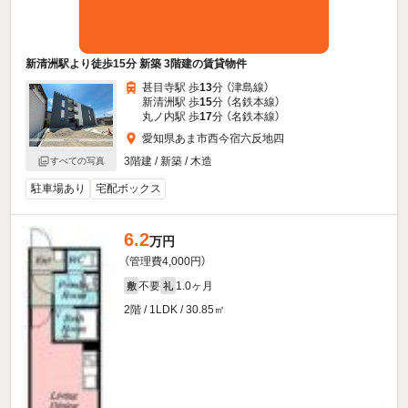
新清洲駅より徒歩15分 新築 3階建の賃貸物件
甚目寺駅 歩
13
分 （津島線）
新清洲駅 歩
15
分 （名鉄本線）
丸ノ内駅 歩
17
分 （名鉄本線）
愛知県あま市西今宿六反地四
3階建 / 新築 / 木造
すべての写真
駐車場あり
宅配ボックス
6.2
万円
（管理費4,000円）
不要
1.0ヶ月
敷
礼
2階 / 1LDK / 30.85㎡