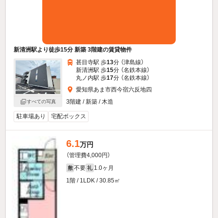
新清洲駅より徒歩15分 新築 3階建の賃貸物件
甚目寺駅 歩
13
分 （津島線）
新清洲駅 歩
15
分 （名鉄本線）
丸ノ内駅 歩
17
分 （名鉄本線）
愛知県あま市西今宿六反地四
3階建 / 新築 / 木造
すべての写真
駐車場あり
宅配ボックス
6.1
万円
（管理費4,000円）
不要
1.0ヶ月
敷
礼
1階 / 1LDK / 30.85㎡