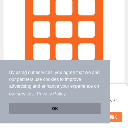
By using our services, you agree that we and
our
partners
use cookies to improve
advertising and enhance your experience on
アプリに切り替えて、サクサクお部屋探し
our services.
Privacy Policy
会員登録なしですぐ使える。マップ検索やお気に入り保存など、
リバティーハイムの賃貸物件
アプリ限定の便利な機能が使えます！
OK
七宝駅 歩
43
分 （津島線）
蟹江駅 歩
44
分 （関西線）
Web版で続行
アプリを開く
市区町村を変更
絞り込み条件を変更
木田駅 歩
47
分 （津島線）
愛知県あま市七宝町桂角田