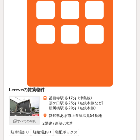
Lereveの賃貸物件
甚目寺駅 歩
17
分 （津島線）
須ケ口駅 歩
25
分 （名鉄本線
など
）
新川橋駅 歩
29
分 （名鉄本線）
愛知県あま市上萱津深見54番地
すべての写真
2階建 / 新築 / 木造
駐車場あり
駐輪場あり
宅配ボックス