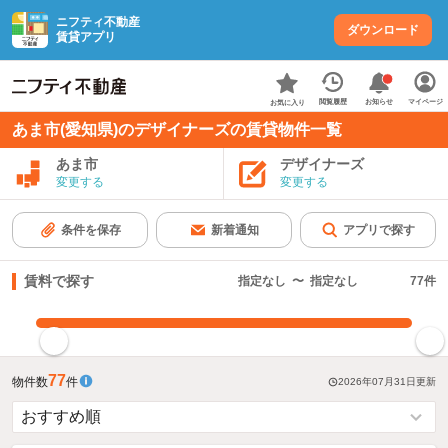
ニフティ不動産
ダウンロード
賃貸アプリ
お知らせ
閲覧履歴
マイページ
お気に入り
あま市(愛知県)のデザイナーズの賃貸物件一覧
あま市
デザイナーズ
変更する
変更する
条件を保存
新着通知
アプリで探す
賃料で探す
指定なし
〜
指定なし
77
件
指定した賃料で絞り込む
77
物件数
件
2026年07月31日
更新