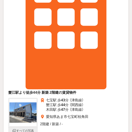
蟹江駅より徒歩44分 新築 2階建の賃貸物件
七宝駅 歩
43
分 （津島線）
蟹江駅 歩
44
分 （関西線）
木田駅 歩
47
分 （津島線）
愛知県あま市七宝町桂角田
2階建 / 新築 / -
すべての写真