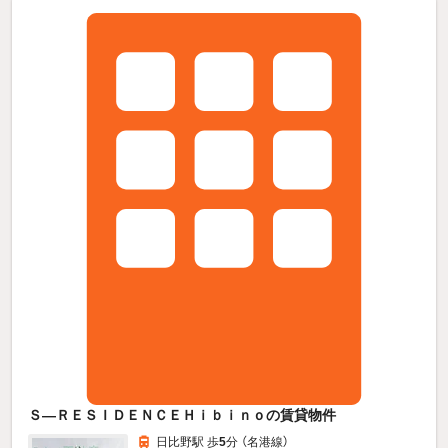
Ｓ—ＲＥＳＩＤＥＮＣＥＨｉｂｉｎｏの賃貸物件
日比野駅 歩
5
分 （名港線）