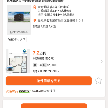
東海通駅より徒歩9分 新築 3階建の賃貸物件
東海通駅 歩
8
分 （名港線）
六番町駅 歩
13
分 （名港線）
港区役所駅 歩
18
分 （名港線）
愛知県名古屋市熱田区五番町６０９
3階建 / 新築 / 木造
すべての写真
宅配ボックス
7.2
万円
（管理費3,500円）
不要
72,000円
敷
礼
1階 / 1LDK / 35.38㎡
物件詳細を見る
ほか提供