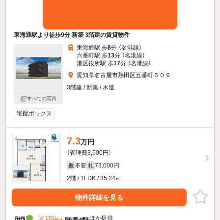
東海通駅より徒歩9分 新築 3階建の賃貸物件
東海通駅 歩
8
分 （名港線）
六番町駅 歩
13
分 （名港線）
港区役所駅 歩
17
分 （名港線）
愛知県名古屋市熱田区五番町６０９
3階建 / 新築 / 木造
すべての写真
宅配ボックス
7.3
万円
（管理費3,500円）
不要
73,000円
敷
礼
2階 / 1LDK / 35.24㎡
物件詳細を見る
ほか提供