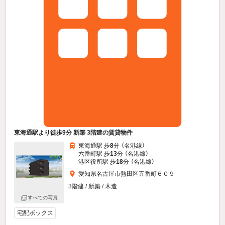
東海通駅より徒歩9分 新築 3階建の賃貸物件
東海通駅 歩
8
分 （名港線）
六番町駅 歩
13
分 （名港線）
港区役所駅 歩
18
分 （名港線）
愛知県名古屋市熱田区五番町６０９
3階建 / 新築 / 木造
すべての写真
宅配ボックス