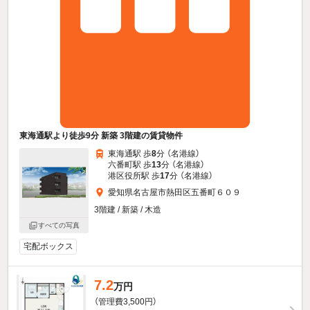
東海通駅より徒歩9分 新築 3階建の賃貸物件
東海通駅 歩
8
分 （名港線）
六番町駅 歩
13
分 （名港線）
港区役所駅 歩
17
分 （名港線）
愛知県名古屋市熱田区五番町６０９
3階建 / 新築 / 木造
すべての写真
宅配ボックス
7.2
万円
（管理費3,500円）