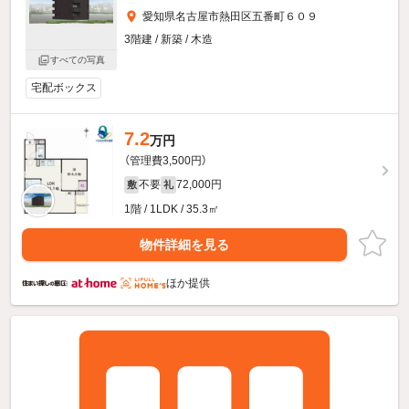
愛知県名古屋市熱田区五番町６０９
3階建 / 新築 / 木造
すべての写真
宅配ボックス
7.2
万円
（管理費3,500円）
不要
72,000円
敷
礼
1階 / 1LDK / 35.3㎡
物件詳細を見る
ほか提供