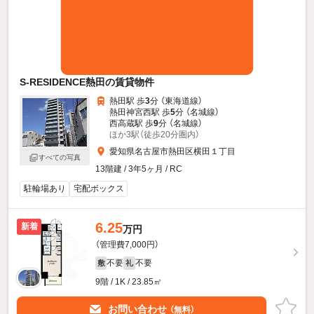
S-RESIDENCE熱田の賃貸物件
熱田駅 歩
3
分 （東海道線）
熱田神宮西駅 歩
5
分 （名城線）
西高蔵駅 歩
9
分 （名城線）
ほか3駅（徒歩20分圏内）
愛知県名古屋市熱田区横田１丁目
すべての写真
13階建 / 3年5ヶ月 / RC
駐輪場あり
宅配ボックス
6.25
新着
万円
（管理費7,000円）
不要
不要
敷
礼
9階 / 1K / 23.85㎡
お問い合わせ
（無料）