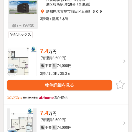
港区役所駅 歩
18
分 （名港線）
愛知県名古屋市熱田区五番町６０９
3階建 / 新築 / 木造
すべての写真
宅配ボックス
7.4
万円
（管理費3,500円）
不要
74,000円
敷
礼
3階 / 1LDK / 35.3㎡
物件詳細を見る
ほか提供
7.4
万円
（管理費3,500円）
不要
74,000円
敷
礼