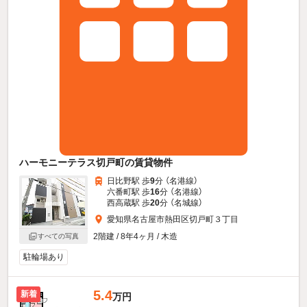
ハーモニーテラス切戸町の賃貸物件
日比野駅 歩
9
分 （名港線）
六番町駅 歩
16
分 （名港線）
西高蔵駅 歩
20
分 （名城線）
愛知県名古屋市熱田区切戸町３丁目
2階建 / 8年4ヶ月 / 木造
すべての写真
駐輪場あり
5.4
新着
万円