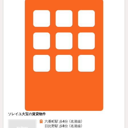
ソレイユ大宝の賃貸物件
六番町駅 歩
4
分 （名港線）
日比野駅 歩
8
分 （名港線）