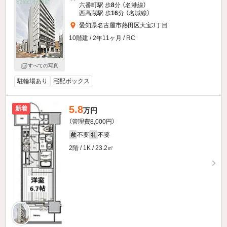
六番町駅 歩
8
分 （名港線）
西高蔵駅 歩
16
分 （名城線）
愛知県名古屋市熱田区大宝3丁目
10階建 / 2年11ヶ月 / RC
すべての写真
駐輪場あり
宅配ボックス
5.8
新着
万円
（管理費8,000円）
不要
不要
敷
礼
2階 / 1K / 23.2㎡