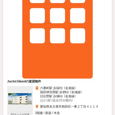
JackichibanIの賃貸物件
六番町駅 歩
12
分 （名港線）
熱田神宮西駅 歩
15
分 （名城線）
日比野駅 歩
16
分 （名港線）
ほか1駅（徒歩20分圏内）
愛知県名古屋市熱田区一番２丁目４１１４
3階建 / 新築 / 木造
すべての写真