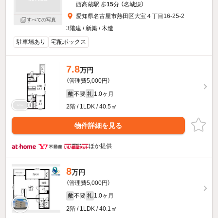
西高蔵駅 歩
15
分 （名城線）
愛知県名古屋市熱田区大宝４丁目16-25-2
すべての写真
3階建 / 新築 / 木造
駐車場あり
宅配ボックス
7.8
万円
（管理費5,000円）
不要
1.0ヶ月
敷
礼
2階 / 1LDK / 40.5㎡
物件詳細を見る
ほか提供
8
万円
（管理費5,000円）
不要
1.0ヶ月
敷
礼
2階 / 1LDK / 40.1㎡