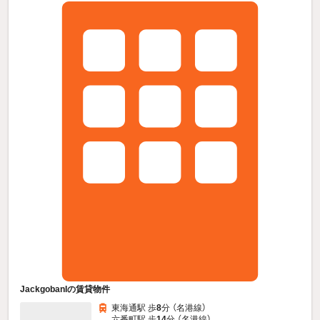
JackgobanIの賃貸物件
東海通駅 歩
8
分 （名港線）
六番町駅 歩
14
分 （名港線）