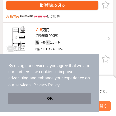
物件詳細を見る
ほか提供
7.8
万円
（管理費5,000円）
不要
1.0ヶ月
敷
礼
3階 / 1LDK / 40.12㎡
物件詳細を見る
By using our services, you agree that we and
ほか提供
our
partners
use cookies to improve
advertising and enhance your experience on
7.9
アプリに切り替えて、サクサクお部屋探し
万円
our services.
Privacy Policy
（管理費5,000円）
会員登録なしですぐ使える。マップ検索やお気に入り保存など、
アプリ限定の便利な機能が使えます！
不要
1.0ヶ月
敷
礼
OK
3階 / 1LDK / 40.5㎡
Web版で続行
アプリを開く
市区町村を変更
絞り込み条件を変更
物件詳細を見る