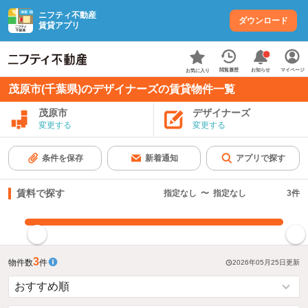
ニフティ不動産
ダウンロード
賃貸アプリ
お知らせ
閲覧履歴
マイページ
お気に入り
茂原市(千葉県)のデザイナーズの賃貸物件一覧
茂原市
デザイナーズ
変更する
変更する
条件を保存
新着通知
アプリで探す
賃料で探す
指定なし
〜
指定なし
3
件
指定した賃料で絞り込む
3
物件数
件
2026年05月25日
更新