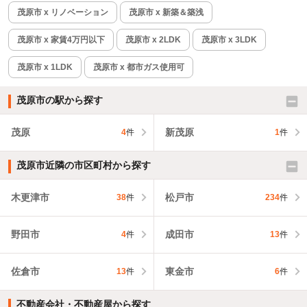
茂原市 x リノベーション
茂原市 x 新築＆築浅
茂原市 x 家賃4万円以下
茂原市 x 2LDK
茂原市 x 3LDK
茂原市 x 1LDK
茂原市 x 都市ガス使用可
茂原市の駅から探す
茂原
新茂原
4
件
1
件
茂原市近隣の市区町村から探す
木更津市
松戸市
38
件
234
件
野田市
成田市
4
件
13
件
佐倉市
東金市
13
件
6
件
不動産会社・不動産屋から探す