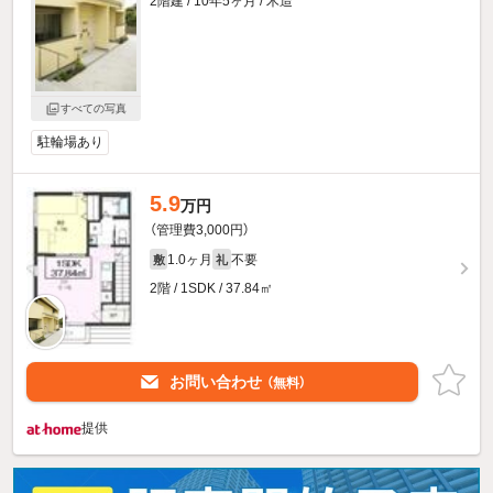
2階建 / 10年5ヶ月 / 木造
すべての写真
駐輪場あり
5.9
万円
（管理費3,000円）
1.0ヶ月
不要
敷
礼
2階 / 1SDK / 37.84㎡
お問い合わせ
（無料）
提供