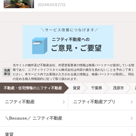
2024年03月27日
他の人はこんな条件で絞り込んでいます！
人気のこだわり条件
新着物件メール通知
バス・トイレ別
2階以上
ご希望の条件の物件が見つかり次第、メ
駐車場あり
ペット相談
ールでお知らせします
当サイトの物件及び不動産会社、外壁塗装業者の情報は検索パートナーが提供している情
報であり、ニフティライフスタイル株式会社は内容の責任を負わないことを予めご了承く
免責
洗濯機置場あり
独立洗面台
事項
ださい。本サービス内でお客様が入力される個人情報は、検索パートナーが取得し、同社
新着メール通知を受け取る
の定める個人情報規約に従って取り扱われます。
エアコンあり
都市ガス
不動産・住宅情報のニフティ不動産
賃貸
千葉県
茂原市
ニフティ不動産
ニフティ不動産アプリ
温水洗浄便座
オートロック
コンロ2口以上
追焚き機能
＼Because／ ニフティ不動産
TV付インターホン
角部屋
賃貸