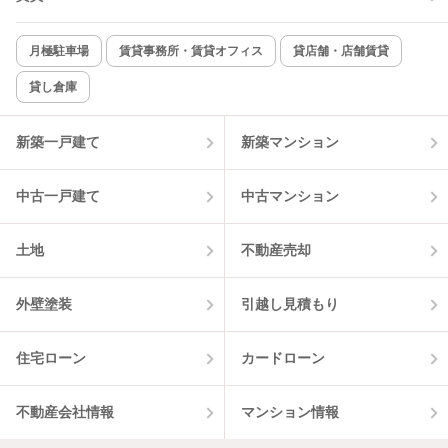
新着のみ
インターネット無料
月極駐車場
賃貸事務所・賃貸オフィス
貸店舗・店舗賃貸
貸し倉庫
該当件数:
物件一覧に反映
3
件
新築一戸建て
新築マンション
中古一戸建て
中古マンション
土地
不動産売却
外壁塗装
引越し見積もり
住宅ローン
カードローン
不動産会社情報
マンション情報