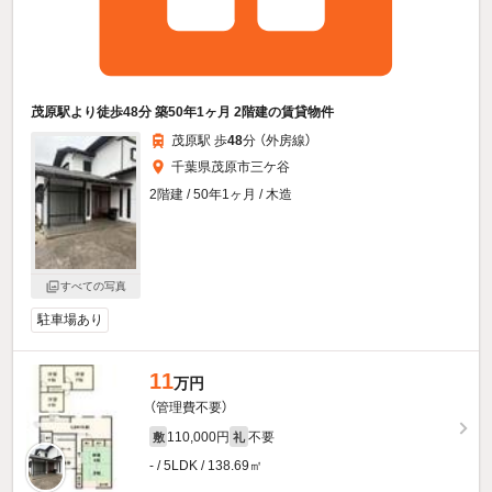
茂原駅より徒歩48分 築50年1ヶ月 2階建の賃貸物件
茂原駅 歩
48
分 （外房線）
千葉県茂原市三ケ谷
2階建 / 50年1ヶ月 / 木造
すべての写真
駐車場あり
11
万円
（管理費不要）
110,000円
不要
敷
礼
- / 5LDK / 138.69㎡