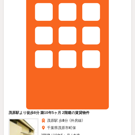
茂原駅より徒歩8分 築10年5ヶ月 2階建の賃貸物件
茂原駅 歩
8
分 （外房線）
千葉県茂原市町保