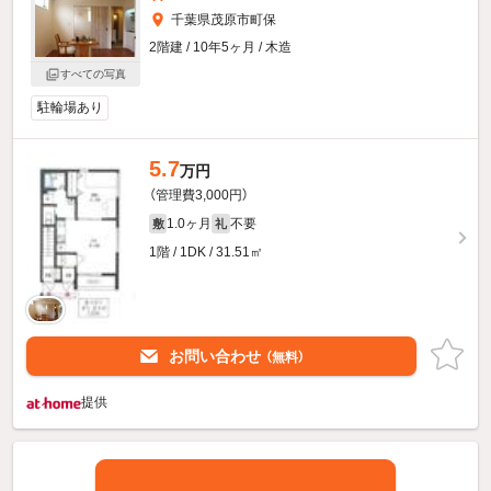
千葉県茂原市町保
2階建 / 10年5ヶ月 / 木造
すべての写真
駐輪場あり
5.7
万円
（管理費3,000円）
1.0ヶ月
不要
敷
礼
1階 / 1DK / 31.51㎡
お問い合わせ
（無料）
提供