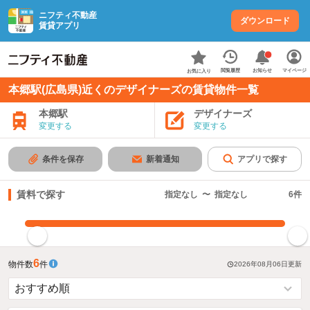
ニフティ不動産
ダウンロード
賃貸アプリ
お知らせ
閲覧履歴
マイページ
お気に入り
本郷駅(広島県)近くのデザイナーズの賃貸物件一覧
本郷駅
デザイナーズ
変更する
変更する
条件を保存
新着通知
アプリで探す
賃料で探す
指定なし
〜
指定なし
6
件
指定した賃料で絞り込む
6
物件数
件
2026年08月06日
更新