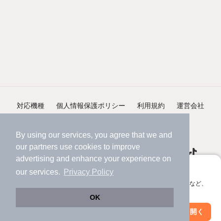
対応機種
個人情報保護ポリシー
利用規約
運営会社
ヘルプ・お問い合わせ
採用情報
By using our services, you agree that we and
our
partners
use cookies to improve
advertising and enhance your experience on
アプリに切り替えて、サクサクお部屋探し
our services.
Privacy Policy
会員登録なしですぐ使える。マップ検索やお気に入り保存など、
©NIFTY Lifestyle Co., Ltd.
アプリ限定の便利な機能が使えます！
OK
Web版で続行
アプリを開く
駅・沿線を変更
絞り込み条件を変更