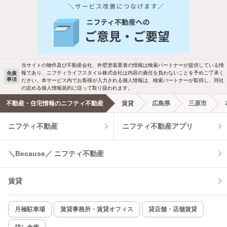
人気のこだわり条件
新着物件メール通知
バス・トイレ別
2階以上
検索中の条件の新着物件情報をいち早く
駐車場あり
ペット相談
お知らせします
当サイトの物件及び不動産会社、外壁塗装業者の情報は検索パートナーが提供している情
報であり、ニフティライフスタイル株式会社は内容の責任を負わないことを予めご了承く
免責
事項
ださい。本サービス内でお客様が入力される個人情報は、検索パートナーが取得し、同社
洗濯機置場あり
独立洗面台
新着メール通知を受け取る
の定める個人情報規約に従って取り扱われます。
不動産・住宅情報のニフティ不動産
賃貸
広島県
三原市
エアコンあり
都市ガス
ニフティ不動産
ニフティ不動産アプリ
温水洗浄便座
オートロック
＼Because／ ニフティ不動産
コンロ2口以上
追焚き機能
賃貸
TV付インターホン
角部屋
新着のみ
インターネット無料
月極駐車場
賃貸事務所・賃貸オフィス
貸店舗・店舗賃貸