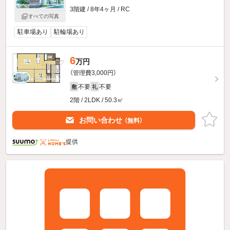
3階建 / 8年4ヶ月 / RC
すべての写真
駐車場あり
駐輪場あり
6
万円
（管理費3,000円）
不要
不要
敷
礼
2階 / 2LDK / 50.3㎡
お問い合わせ
（無料）
提供