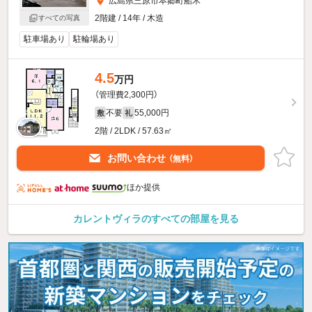
広島県三原市本郷町船木
2階建 / 14年 / 木造
すべての写真
駐車場あり
駐輪場あり
4.5
万円
（管理費2,300円）
不要
55,000円
敷
礼
2階 / 2LDK / 57.63㎡
お問い合わせ
（無料）
ほか提供
カレントヴィラのすべての部屋を見る