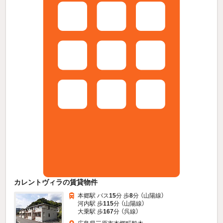
カレントヴィラの賃貸物件
本郷駅 バス
15
分 歩
8
分 （山陽線）
河内駅 歩
115
分 （山陽線）
大乗駅 歩
167
分 （呉線）