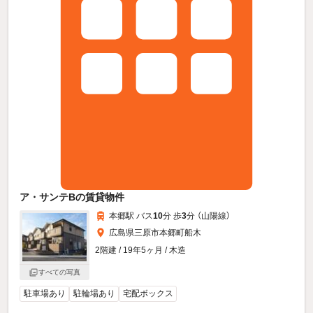
ア・サンテBの賃貸物件
本郷駅 バス
10
分 歩
3
分 （山陽線）
広島県三原市本郷町船木
2階建 / 19年5ヶ月 / 木造
すべての写真
駐車場あり
駐輪場あり
宅配ボックス