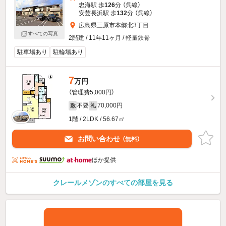
忠海駅 歩
126
分 （呉線）
安芸長浜駅 歩
132
分 （呉線）
広島県三原市本郷北3丁目
すべての写真
2階建 / 11年11ヶ月 / 軽量鉄骨
駐車場あり
駐輪場あり
7
万円
（管理費5,000円）
不要
70,000円
敷
礼
1階 / 2LDK / 56.67㎡
お問い合わせ
（無料）
ほか提供
クレールメゾンのすべての部屋を見る