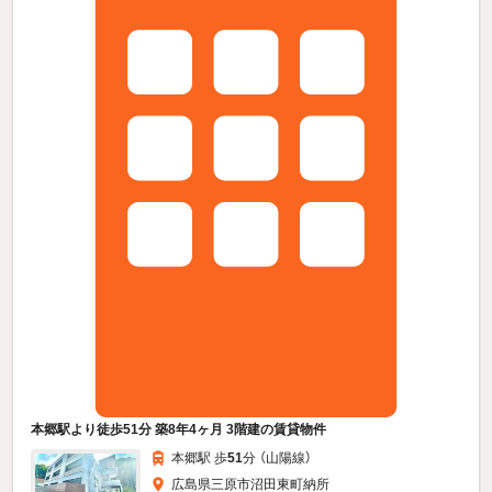
本郷駅より徒歩51分 築8年4ヶ月 3階建の賃貸物件
本郷駅 歩
51
分 （山陽線）
広島県三原市沼田東町納所