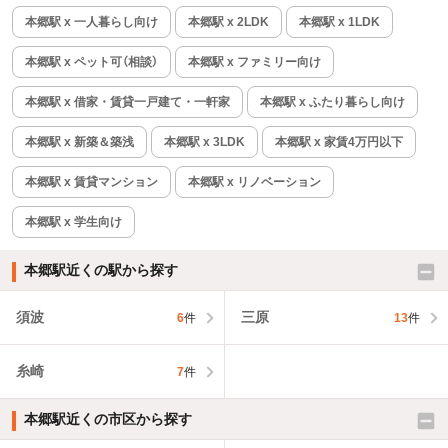
本郷駅 x 一人暮らし向け
本郷駅 x 2LDK
本郷駅 x 1LDK
本郷駅 x ペット可（相談）
本郷駅 x ファミリー向け
本郷駅 x 借家・賃貸一戸建て・一軒家
本郷駅 x ふたり暮らし向け
本郷駅 x 新築＆築浅
本郷駅 x 3LDK
本郷駅 x 家賃4万円以下
本郷駅 x 賃貸マンション
本郷駅 x リノベーション
本郷駅 x 学生向け
本郷駅近くの駅から探す
須波
三原
6
件
13
件
糸崎
7
件
本郷駅近くの市区から探す