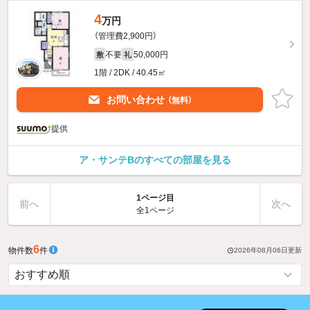
4
万円
（管理費2,900円）
不要
50,000円
敷
礼
1階 / 2DK / 40.45㎡
お問い合わせ
（無料）
提供
ア・サンテBのすべての部屋を見る
1ページ目
前へ
次へ
全1ページ
6
物件数
件
2026年08月06日
更新