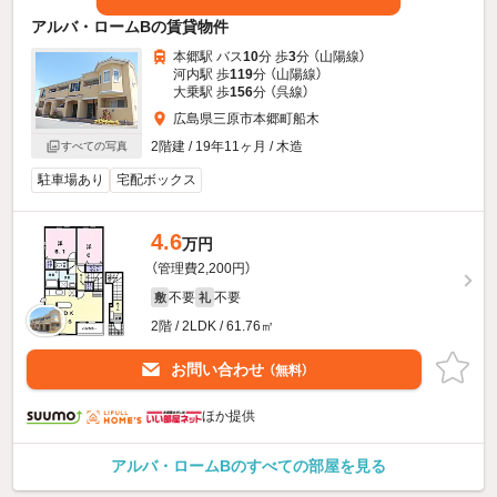
アルバ・ロームBの賃貸物件
本郷駅 バス
10
分 歩
3
分 （山陽線）
河内駅 歩
119
分 （山陽線）
大乗駅 歩
156
分 （呉線）
広島県三原市本郷町船木
2階建 / 19年11ヶ月 / 木造
すべての写真
駐車場あり
宅配ボックス
4.6
万円
（管理費2,200円）
不要
不要
敷
礼
2階 / 2LDK / 61.76㎡
お問い合わせ
（無料）
ほか提供
アルバ・ロームBのすべての部屋を見る