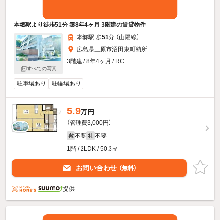
本郷駅より徒歩51分 築8年4ヶ月 3階建の賃貸物件
本郷駅 歩
51
分 （山陽線）
広島県三原市沼田東町納所
3階建 / 8年4ヶ月 / RC
すべての写真
駐車場あり
駐輪場あり
5.9
万円
（管理費3,000円）
不要
不要
敷
礼
1階 / 2LDK / 50.3㎡
お問い合わせ
（無料）
提供