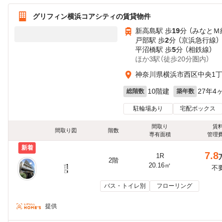
グリフィン横浜コアシティの賃貸物件
新高島駅 歩
19
分 （みなとＭ
戸部駅 歩
2
分 （京浜急行線）
平沼橋駅 歩
5
分 （相鉄線）
ほか3駅（徒歩20分圏内）
神奈川県横浜市西区中央1丁目
10階建
27年4
総階数
築年数
駐輪場あり
宅配ボックス
間取り
賃
間取り図
階数
専有面積
管理
新着
7.8
1R
2階
20.16㎡
不
バス・トイレ別
フローリング
提供