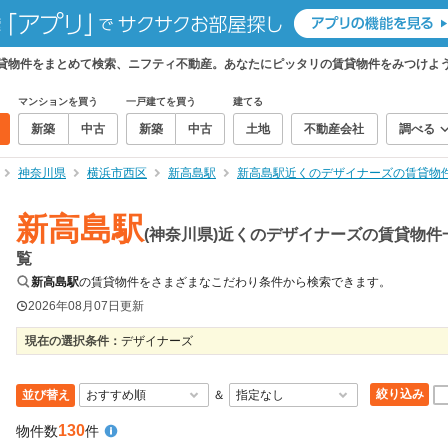
賃貸物件をまとめて検索、ニフティ不動産。あなたにピッタリの賃貸物件をみつけよ
マンションを買う
一戸建てを買う
建てる
新築
中古
新築
中古
土地
不動産会社
調べる
神奈川県
横浜市西区
新高島駅
新高島駅近くのデザイナーズの賃貸物
新高島駅
(神奈川県)近くのデザイナーズの賃貸物件
覧
新高島駅
の賃貸物件をさまざまなこだわり条件から検索できます。
2026年08月07日
更新
現在の選択条件：
デザイナーズ
絞り込み
並び替え
＆
130
物件数
件