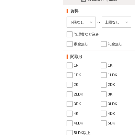
賃料
〜
管理費など込み
敷金無し
礼金無し
間取り
1R
1K
1DK
1LDK
2K
2DK
2LDK
3K
3DK
3LDK
4K
4DK
4LDK
5DK
5LDK以上