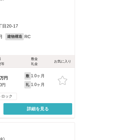
20-17
月
RC
建物構造
料
敷金
お気に入り
費等
礼金
1.0ヶ月
敷
万円
1.0ヶ月
00円
礼
トロック
詳細を見る
線）