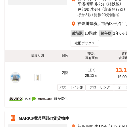
平沼橋駅 歩
2
分 （相鉄線）
戸部駅 歩
6
分 （京浜急行線）
ほか3駅（徒歩20分圏内）
神奈川県横浜市西区平沼１丁目
10階建
1年6ヶ
総階数
築年数
宅配ボックス
間取り
賃
間取り図
階数
専有面積
管理
13.1
1DK
2階
28.13㎡
15,0
バス・トイレ別
フローリング
オー
ほか提供
MARKS横浜戸部の賃貸物件
新高島駅 歩
17
分 （みなとＭ