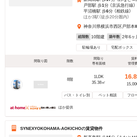
戸部駅 歩
1
分 （京浜急行線）
平沼橋駅 歩
6
分 （相鉄線）
ほか3駅（徒歩20分圏内）
神奈川県横浜市西区戸部本
10階建
2年6ヶ
総階数
築年数
駐輪場あり
宅配ボックス
間取り
賃
間取り図
階数
専有面積
管理
16.8
1LDK
8階
35.38㎡
15,0
バス・トイレ別
ペット相談
フロ
ほか提供
SYNEXYOKOHAMA-AOKICHOの賃貸物件