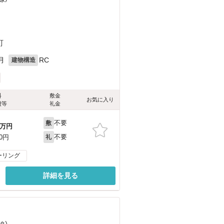
町
月
RC
建物構造
料
敷金
お気に入り
費等
礼金
不要
敷
万円
不要
00円
礼
ーリング
詳細を見る