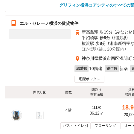
グリフィン横浜コアシティのすべての
エル・セレーノ横浜の賃貸物件
新高島駅 歩
19
分 （みなとＭ
平沼橋駅 歩
8
分 （相鉄線）
横浜駅 歩
8
分 （湘南新宿宇
ほか3駅（徒歩20分圏内）
神奈川県横浜市西区浅間町１
10階建
新築
総階数
築年数
宅配ボックス
間取り
賃
間取り図
階数
専有面積
管理
18.9
1LDK
4階
36.12㎡
20,0
バス・トイレ別
フローリング
オー