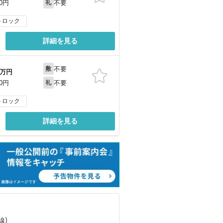
不要
00円
礼
トロック
詳細を見る
不要
敷
万円
不要
00円
礼
トロック
詳細を見る
線）