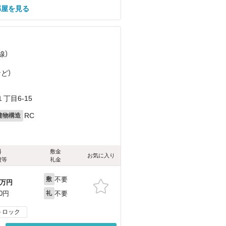
部屋を見る
線）
など
）
丁目6-15
RC
建物構造
料
敷金
お気に入り
費等
礼金
不要
敷
万円
不要
00円
礼
トロック