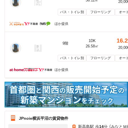
36.12㎡
20,0
バス・トイレ別
フローリング
オー
ほか提供
16.2
1DK
9階
26.58㎡
20,0
バス・トイレ別
フローリング
オー
ほか提供
JPnoie横浜平沼の賃貸物件
新高島駅 歩
14
分 （みなとＭ