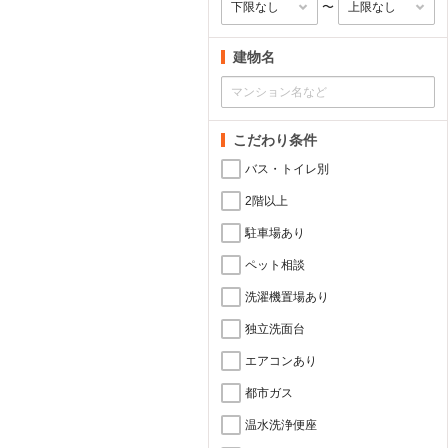
〜
建物名
こだわり条件
バス・トイレ別
2階以上
駐車場あり
ペット相談
洗濯機置場あり
独立洗面台
エアコンあり
都市ガス
温水洗浄便座