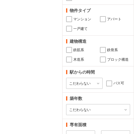
物件タイプ
マンション
アパート
一戸建て
建物構造
鉄筋系
鉄骨系
木造系
ブロック構造
駅からの時間
バス可
築年数
専有面積