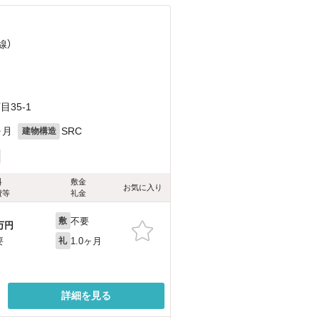
線）
35-1
ヶ月
SRC
建物構造
料
敷金
お気に入り
費等
礼金
不要
敷
万円
1.0ヶ月
要
礼
詳細を見る